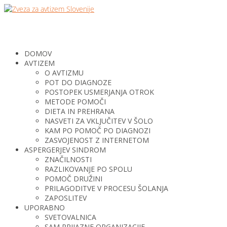
DOMOV
AVTIZEM
O AVTIZMU
POT DO DIAGNOZE
POSTOPEK USMERJANJA OTROK
METODE POMOČI
DIETA IN PREHRANA
NASVETI ZA VKLJUČITEV V ŠOLO
KAM PO POMOČ PO DIAGNOZI
ZASVOJENOST Z INTERNETOM
ASPERGERJEV SINDROM
ZNAČILNOSTI
RAZLIKOVANJE PO SPOLU
POMOČ DRUŽINI
PRILAGODITVE V PROCESU ŠOLANJA
ZAPOSLITEV
UPORABNO
SVETOVALNICA
SAM PRIJAZNE ORGANIZACIJE