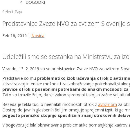
DOGODKI
Select Page
Predstavnice Zveze NVO za avtizem Slovenije s
Feb 16, 2019
|
Novica
Udeležili smo se sestanka na Ministrstvu za iz
V sredo, 13. 2. 2019 so se predstavnice Zveze NVO za avtizem Slove
Predstavile so mu
problematiko izobraževanja otrok z avtizmo
zdrav razvoj in enake možnosti za izobraževanje potrebovali stalneg
pravice otrok s posebnimi potrebami do enakih možnosti za
Zato so izrazile željo, da se zakon spremeni takoj in začne veljati t
Beseda je tekla tudi o neenakih možnostih otrok z
avtizmom
za obi
Dostop do javnih glasbenih šol jim omejuje sprejemni izpit, ki ga m
pogosto prenizko stopnjo specifičnih znanj strokovnih dela
V pogovoru je bila obravnavana problematika pomanjkanja kadrov za