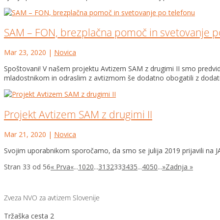
SAM – FON, brezplačna pomoč in svetovanje p
Mar 23, 2020
|
Novica
Spoštovani! V našem projektu Avtizem SAM z drugimi II smo predvid
mladostnikom in odraslim z avtizmom še dodatno obogatili z dodatni
Projekt Avtizem SAM z drugimi II
Mar 21, 2020
|
Novica
Svojim uporabnikom sporočamo, da smo se julija 2019 prijavili n
Stran 33 od 56
« Prva
«
...
10
20
...
31
32
33
34
35
...
40
50
...
»
Zadnja »
Zveza NVO za avtizem Slovenije
Tržaška cesta 2