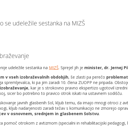
o se udeležile sestanka na MIZŠ
obraževanje
nije udeležile sestanka na
MIZŠ
. Sprejel jih je
minister, dr. Jernej P
m v vseh izobraževalnih obdobjih
, še zlasti pa perečo
problemat
a spremljevalca, ki pa jim zaradi 10. člena ZUOPP ne pripada. Obstoje
 izobraževanje
, kar je s strokovno pravno ekspertizo ugotovil izred
akoj, sicer bo potrebno to pravico otrok iskati na ustavnem sodišču.
skovanje javnih glasbenih šol, kljub temu, da imajo mnogi otroci z a
nogi, kljub nadarjenosti zaradi težav s komunikacijo ne zmorejo opravi
vcev v osnovnem, srednjem in glasbenem šolstvu
.
 pomoč otrokom z avtizmom (specialni in rehabilitacijski pedagogi, 