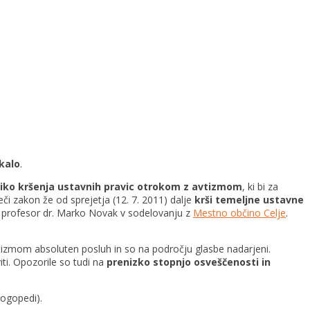
ikalo
.
iko kršenja ustavnih pravic otrokom z avtizmom
, ki bi za
či zakon že od sprejetja (12. 7. 2011) dalje
krši temeljne ustavne
ni profesor dr. Marko Novak v sodelovanju z
Mestno občino Celje
.
vtizmom absoluten posluh in so na področju glasbe nadarjeni.
ti. Opozorile so tudi na
prenizko stopnjo osveščenosti in
logopedi).