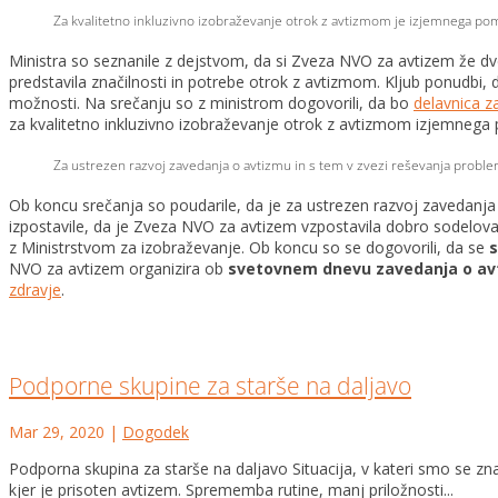
Za kvalitetno inkluzivno izobraževanje otrok z avtizmom je izjemnega pom
Ministra so seznanile z dejstvom, da si Zveza NVO za avtizem že dve
predstavila značilnosti in potrebe otrok z avtizmom. Kljub ponudbi,
možnosti. Na srečanju so z ministrom dogovorili, da bo
delavnica z
za kvalitetno inkluzivno izobraževanje otrok z avtizmom izjemnega 
Za ustrezen razvoj zavedanja o avtizmu in s tem v zvezi reševanja prob
Ob koncu srečanja so poudarile, da je za ustrezen razvoj zavedanj
izpostavile, da je Zveza NVO za avtizem vzpostavila dobro sodelovan
z Ministrstvom za izobraževanje. Ob koncu so se dogovorili, da se
s
NVO za avtizem organizira ob
svetovnem dnevu zavedanja o avtiz
zdravje
.
Podporne skupine za starše na daljavo
Mar 29, 2020
|
Dogodek
Podporna skupina za starše na daljavo Situacija, v kateri smo se znaš
kjer je prisoten avtizem. Sprememba rutine, manj priložnosti...