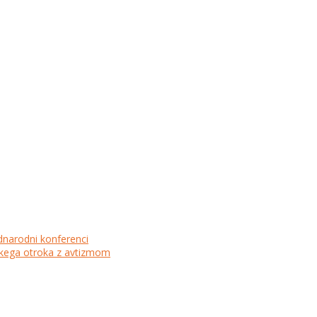
dnarodni konferenci
lskega otroka z avtizmom