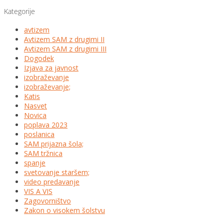
Kategorije
avtizem
Avtizem SAM z drugimi II
Avtizem SAM z drugimi III
Dogodek
Izjava za javnost
izobraževanje
izobraževanje;
Katis
Nasvet
Novica
poplava 2023
poslanica
SAM prijazna šola;
SAM tržnica
spanje
svetovanje staršem;
video predavanje
VIS A VIS
Zagovorništvo
Zakon o visokem šolstvu