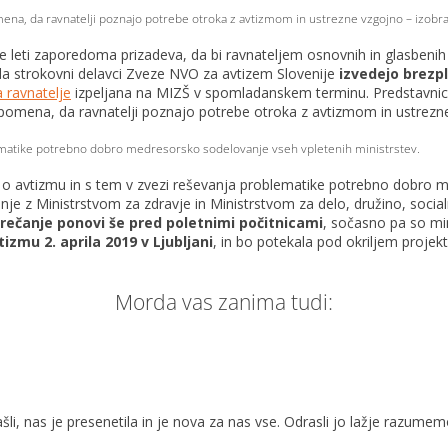
ena, da ravnatelji poznajo potrebe otroka z avtizmom in ustrezne vzgojno – izobr
 leti zaporedoma prizadeva, da bi ravnateljem osnovnih in glasbenih 
 da strokovni delavci Zveze NVO za avtizem Slovenije
izvedejo brezp
a ravnatelje
izpeljana na MIZŠ v spomladanskem terminu. Predstavnice
pomena, da ravnatelji poznajo potrebe otroka z avtizmom in ustrezne
lematike potrebno dobro medresorsko sodelovanje vseh vpletenih ministrstev.
a o avtizmu in s tem v zvezi reševanja problematike potrebno dobro 
je z Ministrstvom za zdravje in Ministrstvom za delo, družino, social
rečanje ponovi še pred poletnimi počitnicami
, sočasno pa so mi
mu 2. aprila 2019 v Ljubljani
, in bo potekala pod okriljem projek
Morda vas zanima tudi:
li, nas je presenetila in je nova za nas vse. Odrasli jo lažje razumem