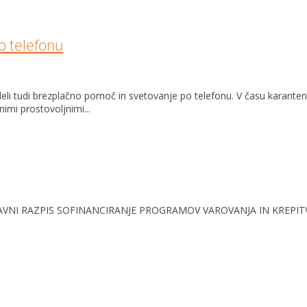
o telefonu
eli tudi brezplačno pomoč in svetovanje po telefonu. V času karant
mi prostovoljnimi...
a JAVNI RAZPIS SOFINANCIRANJE PROGRAMOV VAROVANJA IN KREPITVE ZD