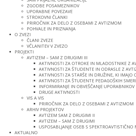
ZGODBE POSAMEZNIKOV
UPORABNE POVEZAVE
STROKOVNI ČLANKI
PRIROČNIK ZA DELO Z OSEBAMI Z AVTIZMOM
POHVALE IN PRIZNANJA
O ZVEZI
ČLANI ZVEZE
VČLANITEV V ZVEZO
PROJEKTI
AVTIZEM – SAM Z DRUGIMI III
AKTIVNOSTI ZA OTROKE IN MLADOSTNIKE Z 
AKTIVNOSTI ZA ŠTUDENTE IN ODRASLE Z AV
AKTIVNOSTI ZA STARŠE IN DRUŽINE, KI IMAJ
AKTIVNOSTI ZA ŠTUDENTE PEDAGOŠKIH SMERI 
INFORMIRANJE IN OBVEŠČANJE UPORABNIKOV 
DRUGE AKTIVNOSTI
VIS A VIS
PRIROČNIK ZA DELO Z OSEBAMI Z AVTIZMOM
ARHIV PROJEKTOV
AVTIZEM SAM Z DRUGIMI II
AVTIZEM – SAM Z DRUGIMI
USPOSABLJANJE OSEB S SPEKTROAVTISTIČNO
AKTUALNO