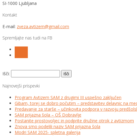
SI-1000 Ljubljana
Kontakt
E-mail:
zveza.avtizem@gmail.com
Spremljajte nas tudi na FB
Follow
Follow
Išči:
Najnovejši prispevki
Program Avtizem SAM z drugimi III uspešno zaključen
Gibam, torej se dobro počutim – predstavitev delavnic na me
Predavanje za starše – učinkovita podpora v razvoju predšo
SAM prijazna šola – OŠ Dobravlje
Postanite prostovoljec in podprite družine otrok z avtizmom
Znova smo podelili naziv SAM prijazna šola
Modri SAM 2025- spletna galerija