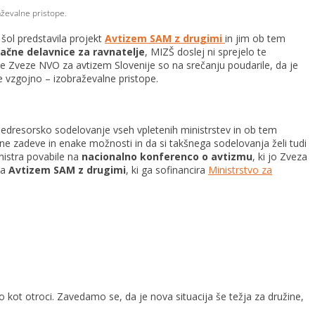
aževalne pristope.
šol predstavila projekt
Avtizem SAM z drugimi
in jim ob tem
lačne delavnice za ravnatelje
, MIZŠ doslej ni sprejelo te
 Zveze NVO za avtizem Slovenije so na srečanju poudarile, da je
 vzgojno – izobraževalne pristope.
medresorsko sodelovanje vseh vpletenih ministrstev in ob tem
ne zadeve in enake možnosti in da si takšnega sodelovanja želi tudi
nistra povabile na
nacionalno konferenco o avtizmu
, ki jo Zveza
ta
Avtizem SAM z drugimi
, ki ga sofinancira
Ministrstvo za
o kot otroci. Zavedamo se, da je nova situacija še težja za družine,