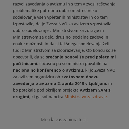
razvoj zavedanja o avtizmu in s tem v zvezi reševanja
problematike potrebno dobro medresorsko
sodelovanje vseh vpletenih ministrstev in ob tem
izpostavile, da je Zveza NVO za avtizem vzpostavila
dobro sodelovanje z Ministrstvom za zdravje in
Ministrstvom za delo, družino, socialne zadeve in
enake možnosti in da si takšnega sodelovanja želi
tudi z Ministrstvom za izobraževanje. Ob koncu so se
dogovorili, da se
srečanje ponovi še pred poletnimi
počitnicami
, sočasno pa so ministra povabile na
nacionalno konferenco o avtizmu
, ki jo Zveza NVO
za avtizem organizira ob
svetovnem dnevu
zavedanja o avtizmu 2. aprila 2019 v Ljubljani
, in
bo potekala pod okriljem projekta
Avtizem SAM z
drugimi
, ki ga sofinancira
Ministrstvo za zdravje
.
Morda vas zanima tudi: