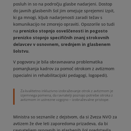
posluh in so na področju glasbe nadarjeni. Dostop
do javnih glasbenih šol jim omejuje sprejemni izpit,
ki ga mnogi, kljub nadarjenosti zaradi težav s
komunikacijo ne zmorejo opraviti. Opozorile so tudi
na
prenizko stopnjo osveščenosti in pogosto
prenizko stopnjo specifičnih znanj strokovnih
delavcev v osnovnem, srednjem in glasbenem
šolstvu
.
V pogovoru je bila obravnavana problematika
pomanjkanja kadrov za pomoč otrokom z avtizmom
(specialni in rehabilitacijski pedagogi, logopedi).
Za kvalitetno inkluzivno izobraževanje otrok z avtizmom je
izjemnega pomena, da ravnatelji poznajo potrebe otroka z
avtizmom in ustrezne vzgojno – izobraževalne pristope.
Ministra so seznanile z dejstvom, da si Zveza NVO za
avtizem že dve leti zaporedoma prizadeva, da bi
ravnateljem osnovnih in glasbenih šol predstavila