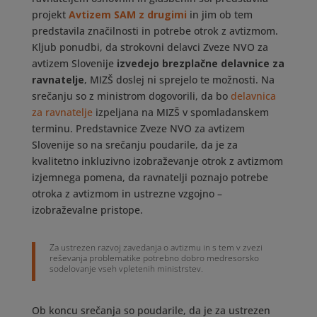
projekt
Avtizem SAM z drugimi
in jim ob tem
predstavila značilnosti in potrebe otrok z avtizmom.
Kljub ponudbi, da strokovni delavci Zveze NVO za
avtizem Slovenije
izvedejo brezplačne delavnice za
ravnatelje
, MIZŠ doslej ni sprejelo te možnosti. Na
srečanju so z ministrom dogovorili, da bo
delavnica
za ravnatelje
izpeljana na MIZŠ v spomladanskem
terminu. Predstavnice Zveze NVO za avtizem
Slovenije so na srečanju poudarile, da je za
kvalitetno inkluzivno izobraževanje otrok z avtizmom
izjemnega pomena, da ravnatelji poznajo potrebe
otroka z avtizmom in ustrezne vzgojno –
izobraževalne pristope.
Za ustrezen razvoj zavedanja o avtizmu in s tem v zvezi
reševanja problematike potrebno dobro medresorsko
sodelovanje vseh vpletenih ministrstev.
Ob koncu srečanja so poudarile, da je za ustrezen