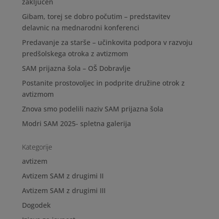
zaključen
Gibam, torej se dobro počutim – predstavitev
delavnic na mednarodni konferenci
Predavanje za starše – učinkovita podpora v razvoju
predšolskega otroka z avtizmom
SAM prijazna šola – OŠ Dobravlje
Postanite prostovoljec in podprite družine otrok z
avtizmom
Znova smo podelili naziv SAM prijazna šola
Modri SAM 2025- spletna galerija
Kategorije
avtizem
Avtizem SAM z drugimi II
Avtizem SAM z drugimi III
Dogodek