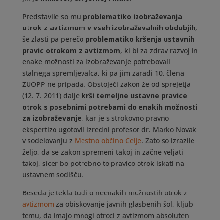
Predstavile so mu
problematiko izobraževanja
otrok z avtizmom v vseh izobraževalnih obdobjih
,
še zlasti pa perečo
problematiko kršenja ustavnih
pravic otrokom z avtizmom
, ki bi za zdrav razvoj in
enake možnosti za izobraževanje potrebovali
stalnega spremljevalca, ki pa jim zaradi 10. člena
ZUOPP ne pripada. Obstoječi zakon že od sprejetja
(12. 7. 2011) dalje
krši temeljne ustavne pravice
otrok s posebnimi potrebami do enakih možnosti
za izobraževanje
, kar je s strokovno pravno
ekspertizo ugotovil izredni profesor dr. Marko Novak
v sodelovanju z
Mestno občino Celje
. Zato so izrazile
željo, da se zakon spremeni takoj in začne veljati
takoj, sicer bo potrebno to pravico otrok iskati na
ustavnem sodišču.
Beseda je tekla tudi o neenakih možnostih otrok z
avtizmom
za obiskovanje javnih glasbenih šol, kljub
temu, da imajo mnogi otroci z avtizmom absoluten