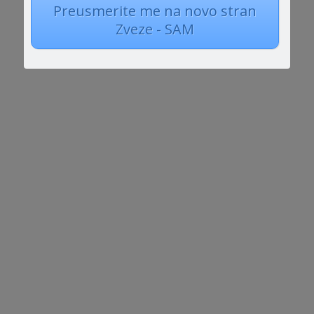
Preusmerite me na novo stran
Društvo za pomoč otrokom z avtističnimi
Zveze - SAM
motnjami Školjke v sodelovanju z OŠ Gustava
Šiliha Maribor vabi, da se udeležite prve in
zelo zanimive predstavitve dveh romanov o
drugačnih otrocih Zakaj skačem ter Vsi moji
otroci in njihove mame. Predstavitev bo
potekala 12....
Incidenca avtizma strmo narašča in znanost
intenzivno išče vzroke za ta porast, obširne