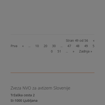
genetske raziskave niso dale odgovorov in vse
bolj se izkazuje, da so za porast v veliki meri
odgovorni okoljski dejavniki. Tudi v Sloveniji je
precej staršev, ki so pri svojih...
Stran 49 od 56
«
Prva
«
...
10
20
30
...
47
48
49
5
0
51
...
»
Zadnja »
Zveza NVO za avtizem Slovenije
Tržaška cesta 2
SI-1000 Ljubljana