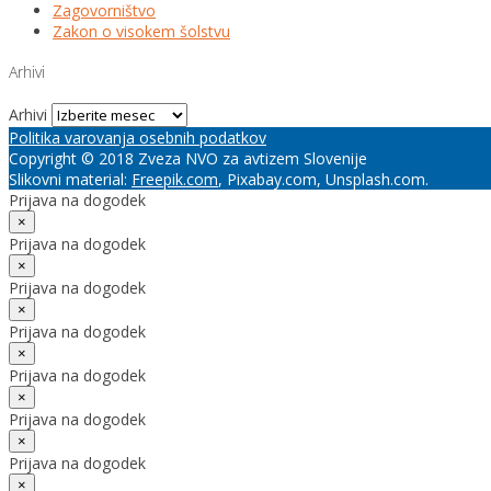
Zagovorništvo
Zakon o visokem šolstvu
Arhivi
Arhivi
Politika varovanja osebnih podatkov
Copyright © 2018 Zveza NVO za avtizem Slovenije
Slikovni material:
Freepik.com
, Pixabay.com, Unsplash.com.
Prijava na dogodek
×
Prijava na dogodek
×
Prijava na dogodek
×
Prijava na dogodek
×
Prijava na dogodek
×
Prijava na dogodek
×
Prijava na dogodek
×