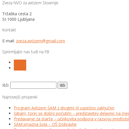
Zveza NVO za avtizem Slovenije
Tržaška cesta 2
SI-1000 Ljubljana
Kontakt
E-mail:
zveza.avtizem@gmail.com
Spremljajte nas tudi na FB
Follow
Follow
Išči:
Najnovejši prispevki
Program Avtizem SAM z drugimi III uspešno zaključen
Gibam, torej se dobro počutim – predstavitev delavnic na me
Predavanje za starše – učinkovita podpora v razvoju predšo
SAM prijazna šola – OŠ Dobravlje