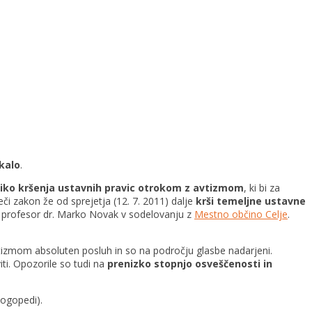
ikalo
.
iko kršenja ustavnih pravic otrokom z avtizmom
, ki bi za
či zakon že od sprejetja (12. 7. 2011) dalje
krši temeljne ustavne
ni profesor dr. Marko Novak v sodelovanju z
Mestno občino Celje
.
vtizmom absoluten posluh in so na področju glasbe nadarjeni.
ti. Opozorile so tudi na
prenizko stopnjo osveščenosti in
logopedi).