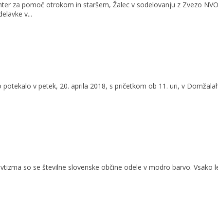
ter za pomoč otrokom in staršem, Žalec v sodelovanju z Zvezo NVO z
elavke v...
potekalo v petek, 20. aprila 2018, s pričetkom ob 11. uri, v Domžalah
tizma so se številne slovenske občine odele v modro barvo. Vsako leto