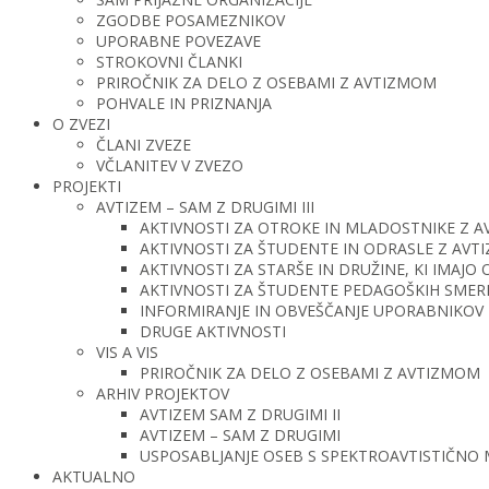
ZGODBE POSAMEZNIKOV
UPORABNE POVEZAVE
STROKOVNI ČLANKI
PRIROČNIK ZA DELO Z OSEBAMI Z AVTIZMOM
POHVALE IN PRIZNANJA
O ZVEZI
ČLANI ZVEZE
VČLANITEV V ZVEZO
PROJEKTI
AVTIZEM – SAM Z DRUGIMI III
AKTIVNOSTI ZA OTROKE IN MLADOSTNIKE Z 
AKTIVNOSTI ZA ŠTUDENTE IN ODRASLE Z AV
AKTIVNOSTI ZA STARŠE IN DRUŽINE, KI IMAJ
AKTIVNOSTI ZA ŠTUDENTE PEDAGOŠKIH SMERI 
INFORMIRANJE IN OBVEŠČANJE UPORABNIKOV 
DRUGE AKTIVNOSTI
VIS A VIS
PRIROČNIK ZA DELO Z OSEBAMI Z AVTIZMOM
ARHIV PROJEKTOV
AVTIZEM SAM Z DRUGIMI II
AVTIZEM – SAM Z DRUGIMI
USPOSABLJANJE OSEB S SPEKTROAVTISTIČNO
AKTUALNO