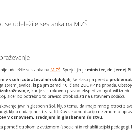
o se udeležile sestanka na MIZŠ
obraževanje
nije udeležile sestanka na
MIZŠ
. Sprejel jih je
minister, dr. Jernej P
m v vseh izobraževalnih obdobjih
, še zlasti pa perečo
problemat
a spremljevalca, ki pa jim zaradi 10. člena ZUOPP ne pripada. Obstoje
 izobraževanje
, kar je s strokovno pravno ekspertizo ugotovil izred
akoj, sicer bo potrebno to pravico otrok iskati na ustavnem sodišču.
skovanje javnih glasbenih šol, kljub temu, da imajo mnogi otroci z a
nogi, kljub nadarjenosti zaradi težav s komunikacijo ne zmorejo opravi
vcev v osnovnem, srednjem in glasbenem šolstvu
.
 pomoč otrokom z avtizmom (specialni in rehabilitacijski pedagogi, 