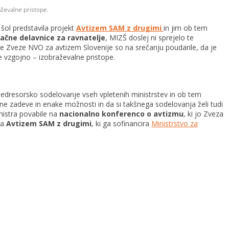
aževalne pristope.
šol predstavila projekt
Avtizem SAM z drugimi
in jim ob tem
lačne delavnice za ravnatelje
, MIZŠ doslej ni sprejelo te
 Zveze NVO za avtizem Slovenije so na srečanju poudarile, da je
 vzgojno – izobraževalne pristope.
medresorsko sodelovanje vseh vpletenih ministrstev in ob tem
ne zadeve in enake možnosti in da si takšnega sodelovanja želi tudi
nistra povabile na
nacionalno konferenco o avtizmu
, ki jo Zveza
ta
Avtizem SAM z drugimi
, ki ga sofinancira
Ministrstvo za