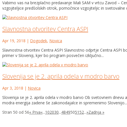
Vabimo vas na brezplačno predavanje Mali SAM v vrtcu Zavod – Cen
vzgojiteljice predšolskih otrok, pomočnice vzgojiteljic in svetovalne d
Slavnostna otvoritev Centra ASPI
Apr 19, 2018
|
Dogodek
,
Novica
Slavnostna otvoritev Centra ASPI Slavnostno odprtje Centra ASPI bo 
primer v Sloveniji, kjer bo program posvečen izključno...
Slovenija se je 2. aprila odela v modro barvo
Apr 3, 2018
|
Novica
Slovenija se je 2. aprila odela v modro barvo Ob svetovnem dnevu av
modra energija zadene še zakonodajalce in spremenimo Slovenijo...
Stran 50 od 56
« Prva
«
...
10
20
30
...
48
49
50
51
52
...
»
Zadnja »