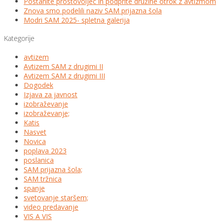
Postanite prostovoljec in podprite družine otrok z avtizmom
Znova smo podelili naziv SAM prijazna šola
Modri SAM 2025- spletna galerija
Kategorije
avtizem
Avtizem SAM z drugimi II
Avtizem SAM z drugimi III
Dogodek
Izjava za javnost
izobraževanje
izobraževanje;
Katis
Nasvet
Novica
poplava 2023
poslanica
SAM prijazna šola;
SAM tržnica
spanje
svetovanje staršem;
video predavanje
VIS A VIS