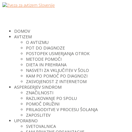
DOMOV
AVTIZEM
O AVTIZMU
POT DO DIAGNOZE
POSTOPEK USMERJANJA OTROK
METODE POMOČI
DIETA IN PREHRANA
NASVETI ZA VKLJUČITEV V ŠOLO
KAM PO POMOČ PO DIAGNOZI
ZASVOJENOST Z INTERNETOM
ASPERGERJEV SINDROM
ZNAČILNOSTI
RAZLIKOVANJE PO SPOLU
POMOČ DRUŽINI
PRILAGODITVE V PROCESU ŠOLANJA
ZAPOSLITEV
UPORABNO
SVETOVALNICA
SAM PRIJAZNE ORGANIZACIJE