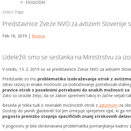
DOGODKI
Select Page
Predstavnice Zveze NVO za avtizem Slovenije s
Feb 16, 2019
|
Novica
Udeležili smo se sestanka na Ministrstvu za iz
V sredo, 13. 2. 2019 so se predstavnice Zveze NVO za avtizem Slove
Predstavile so mu
problematiko izobraževanja otrok z avtizmo
zdrav razvoj in enake možnosti za izobraževanje potrebovali stalneg
pravice otrok s posebnimi potrebami do enakih možnosti za
Zato so izrazile željo, da se zakon spremeni takoj in začne veljati t
Beseda je tekla tudi o neenakih možnostih otrok z
avtizmom
za obi
Dostop do javnih glasbenih šol jim omejuje sprejemni izpit, ki ga m
pogosto prenizko stopnjo specifičnih znanj strokovnih dela
V pogovoru je bila obravnavana problematika pomanjkanja kadrov za