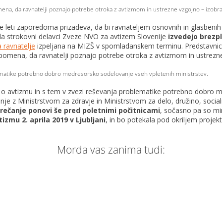
ena, da ravnatelji poznajo potrebe otroka z avtizmom in ustrezne vzgojno – izobr
 leti zaporedoma prizadeva, da bi ravnateljem osnovnih in glasbenih 
 da strokovni delavci Zveze NVO za avtizem Slovenije
izvedejo brezp
a ravnatelje
izpeljana na MIZŠ v spomladanskem terminu. Predstavnice
pomena, da ravnatelji poznajo potrebe otroka z avtizmom in ustrezne
lematike potrebno dobro medresorsko sodelovanje vseh vpletenih ministrstev.
a o avtizmu in s tem v zvezi reševanja problematike potrebno dobro 
je z Ministrstvom za zdravje in Ministrstvom za delo, družino, social
rečanje ponovi še pred poletnimi počitnicami
, sočasno pa so mi
mu 2. aprila 2019 v Ljubljani
, in bo potekala pod okriljem projek
Morda vas zanima tudi: