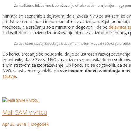
Za kvalitetno inkluzivno izobraževanje otrok z avtizmom je izjemnega pom
Ministra so seznanile z dejstvom, da si Zveza NVO za avtizem že dve
predstavila značilnosti in potrebe otrok z avtizmom. Kljub ponudbi,
možnosti. Na srečanju so z ministrom dogovorili, da bo
delavnica z
za kvalitetno inkluzivno izobraževanje otrok z avtizmom izjemnega 
Za ustrezen razvoj zavedanja o avtizmu in s tem v zvezi reševanja prob
Ob koncu srečanja so poudarile, da je za ustrezen razvoj zavedanj
izpostavile, da je Zveza NVO za avtizem vzpostavila dobro sodelovan
z Ministrstvom za izobraževanje. Ob koncu so se dogovorili, da se
s
NVO za avtizem organizira ob
svetovnem dnevu zavedanja o avtiz
zdravje
.
Mali SAM v vrtcu
Apr 23, 2018
|
Dogodek