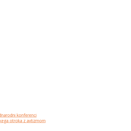
dnarodni konferenci
lskega otroka z avtizmom