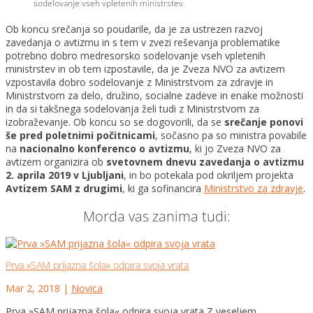
sodelovanje vseh vpletenih ministrstev.
Ob koncu srečanja so poudarile, da je za ustrezen razvoj
zavedanja o avtizmu in s tem v zvezi reševanja problematike
potrebno dobro medresorsko sodelovanje vseh vpletenih
ministrstev in ob tem izpostavile, da je Zveza NVO za avtizem
vzpostavila dobro sodelovanje z Ministrstvom za zdravje in
Ministrstvom za delo, družino, socialne zadeve in enake možnosti
in da si takšnega sodelovanja želi tudi z Ministrstvom za
izobraževanje. Ob koncu so se dogovorili, da se
srečanje ponovi
še pred poletnimi počitnicami
, sočasno pa so ministra povabile
na
nacionalno konferenco o avtizmu
, ki jo Zveza NVO za
avtizem organizira ob
svetovnem dnevu zavedanja o avtizmu
2. aprila 2019 v Ljubljani
, in bo potekala pod okriljem projekta
Avtizem SAM z drugimi
, ki ga sofinancira
Ministrstvo za zdravje
.
Morda vas zanima tudi:
Prva »SAM prijazna šola« odpira svoja vrata
Mar 2, 2018
|
Novica
Prva »SAM prijazna šola« odpira svoja vrata Z veseljem