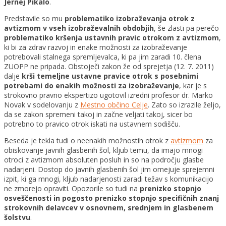
Jernej Pikalo
.
Predstavile so mu
problematiko izobraževanja otrok z
avtizmom v vseh izobraževalnih obdobjih
, še zlasti pa perečo
problematiko kršenja ustavnih pravic otrokom z avtizmom
,
ki bi za zdrav razvoj in enake možnosti za izobraževanje
potrebovali stalnega spremljevalca, ki pa jim zaradi 10. člena
ZUOPP ne pripada. Obstoječi zakon že od sprejetja (12. 7. 2011)
dalje
krši temeljne ustavne pravice otrok s posebnimi
potrebami do enakih možnosti za izobraževanje
, kar je s
strokovno pravno ekspertizo ugotovil izredni profesor dr. Marko
Novak v sodelovanju z
Mestno občino Celje
. Zato so izrazile željo,
da se zakon spremeni takoj in začne veljati takoj, sicer bo
potrebno to pravico otrok iskati na ustavnem sodišču.
Beseda je tekla tudi o neenakih možnostih otrok z
avtizmom
za
obiskovanje javnih glasbenih šol, kljub temu, da imajo mnogi
otroci z avtizmom absoluten posluh in so na področju glasbe
nadarjeni. Dostop do javnih glasbenih šol jim omejuje sprejemni
izpit, ki ga mnogi, kljub nadarjenosti zaradi težav s komunikacijo
ne zmorejo opraviti. Opozorile so tudi na
prenizko stopnjo
osveščenosti in pogosto prenizko stopnjo specifičnih znanj
strokovnih delavcev v osnovnem, srednjem in glasbenem
šolstvu
.