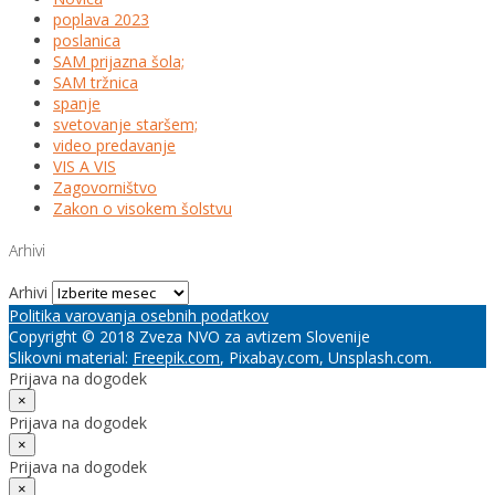
poplava 2023
poslanica
SAM prijazna šola;
SAM tržnica
spanje
svetovanje staršem;
video predavanje
VIS A VIS
Zagovorništvo
Zakon o visokem šolstvu
Arhivi
Arhivi
Politika varovanja osebnih podatkov
Copyright © 2018 Zveza NVO za avtizem Slovenije
Slikovni material:
Freepik.com
, Pixabay.com, Unsplash.com.
Prijava na dogodek
×
Prijava na dogodek
×
Prijava na dogodek
×