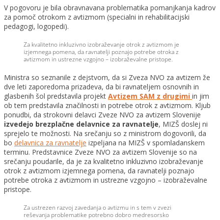
V pogovoru je bila obravnavana problematika pomanjkanja kadrov
za pomoč otrokom z avtizmom (specialni in rehabilitacijski
pedagogi, logopedi).
Za kvalitetno inkluzivno izobraževanje otrok z avtizmom je
izjemnega pomena, da ravnatelji poznajo potrebe otroka z
avtizmom in ustrezne vzgojno – izobraževalne pristope.
Ministra so seznanile z dejstvom, da si Zveza NVO za avtizem že
dve leti zaporedoma prizadeva, da bi ravnateljem osnovnih in
glasbenih šol predstavila projekt
Avtizem SAM z drugimi
in jim
ob tem predstavila značilnosti in potrebe otrok z avtizmom. Kljub
ponudbi, da strokovni delavci Zveze NVO za avtizem Slovenije
izvedejo brezplačne delavnice za ravnatelje
, MIZŠ doslej ni
sprejelo te možnosti. Na srečanju so z ministrom dogovorili, da
bo
delavnica za ravnatelje
izpeljana na MIZŠ v spomladanskem
terminu. Predstavnice Zveze NVO za avtizem Slovenije so na
srečanju poudarile, da je za kvalitetno inkluzivno izobraževanje
otrok z avtizmom izjemnega pomena, da ravnatelji poznajo
potrebe otroka z avtizmom in ustrezne vzgojno – izobraževalne
pristope.
Za ustrezen razvoj zavedanja o avtizmu in s tem v zvezi
reševanja problematike potrebno dobro medresorsko