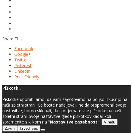
Share This
Facebook
Google+
Twitter
Pinterest
LinkedIn
Print Friendly
Piškotki.
Piškotke uporabljamo, da vam zagotovimo najboljšo izkušnjo na
naši spletni strani. Če boste nadaljevali, ne da bi spremenili svoje
nastavitve, bomo sklepali, da sprejemate vse piškotke na naši
spletni strani. Svoje nastavitve glede piškotkov kadar koli
spremenite s klikom na
“Nastavitve zasebnosti”.
V redu
Zavrni
Izvedi več