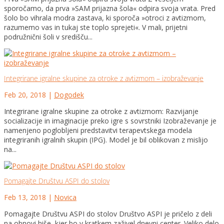
sporočamo, da prva »SAM prijazna šola« odpira svoja vrata. Pred
šolo bo vihrala modra zastava, ki sporoča »otroci z avtizmom,
razumemo vas in tukaj ste toplo sprejeti«. V mali, prijetni
podružnični šoli v središču...
Integrirane igralne skupine za otroke z avtizmom – izobraževanje
Feb 20, 2018
|
Dogodek
Integrirane igralne skupine za otroke z avtizmom: Razvijanje
socializacije in imaginacije preko igre s sovrstniki Izobraževanje je
namenjeno poglobljeni predstavitvi terapevtskega modela
integriranih igralnih skupin (IPG). Model je bil oblikovan z mislijo
na...
Pomagajte Društvu ASPI do stolov
Feb 13, 2018
|
Novica
Pomagajte Društvu ASPI do stolov Društvo ASPI je pričelo z deli
na obnovi hiše, kjer bo v kratkem zaživel dnevni center. Veliko delo