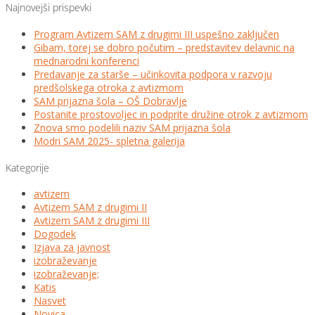
Najnovejši prispevki
Program Avtizem SAM z drugimi III uspešno zaključen
Gibam, torej se dobro počutim – predstavitev delavnic na
mednarodni konferenci
Predavanje za starše – učinkovita podpora v razvoju
predšolskega otroka z avtizmom
SAM prijazna šola – OŠ Dobravlje
Postanite prostovoljec in podprite družine otrok z avtizmom
Znova smo podelili naziv SAM prijazna šola
Modri SAM 2025- spletna galerija
Kategorije
avtizem
Avtizem SAM z drugimi II
Avtizem SAM z drugimi III
Dogodek
Izjava za javnost
izobraževanje
izobraževanje;
Katis
Nasvet
Novica