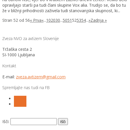
opravljajo starši pa tudi člani skupine Vox alia. Trudijo se, da bo tu
že v bližnji prihodnosti zaživela tudi stanovanjska skupnost, ki...
Stran 52 od 56
« Prva
«
...
10
20
30
...
50
51
52
53
54
...
»
Zadnja »
Zveza NVO za avtizem Slovenije
Tržaška cesta 2
SI-1000 Ljubljana
Kontakt
E-mail:
zveza.avtizem@gmail.com
Spremljajte nas tudi na FB
Follow
Follow
Išči: