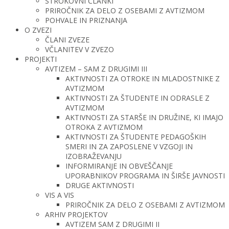
STROKOVNI ČLANKI
PRIROČNIK ZA DELO Z OSEBAMI Z AVTIZMOM
POHVALE IN PRIZNANJA
O ZVEZI
ČLANI ZVEZE
VČLANITEV V ZVEZO
PROJEKTI
AVTIZEM – SAM Z DRUGIMI III
AKTIVNOSTI ZA OTROKE IN MLADOSTNIKE Z
AVTIZMOM
AKTIVNOSTI ZA ŠTUDENTE IN ODRASLE Z
AVTIZMOM
AKTIVNOSTI ZA STARŠE IN DRUŽINE, KI IMAJO
OTROKA Z AVTIZMOM
AKTIVNOSTI ZA ŠTUDENTE PEDAGOŠKIH
SMERI IN ZA ZAPOSLENE V VZGOJI IN
IZOBRAŽEVANJU
INFORMIRANJE IN OBVEŠČANJE
UPORABNIKOV PROGRAMA IN ŠIRŠE JAVNOSTI
DRUGE AKTIVNOSTI
VIS A VIS
PRIROČNIK ZA DELO Z OSEBAMI Z AVTIZMOM
ARHIV PROJEKTOV
AVTIZEM SAM Z DRUGIMI II