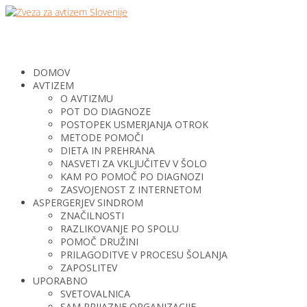
DOMOV
AVTIZEM
O AVTIZMU
POT DO DIAGNOZE
POSTOPEK USMERJANJA OTROK
METODE POMOČI
DIETA IN PREHRANA
NASVETI ZA VKLJUČITEV V ŠOLO
KAM PO POMOČ PO DIAGNOZI
ZASVOJENOST Z INTERNETOM
ASPERGERJEV SINDROM
ZNAČILNOSTI
RAZLIKOVANJE PO SPOLU
POMOČ DRUŽINI
PRILAGODITVE V PROCESU ŠOLANJA
ZAPOSLITEV
UPORABNO
SVETOVALNICA
SAM PRIJAZNE ORGANIZACIJE