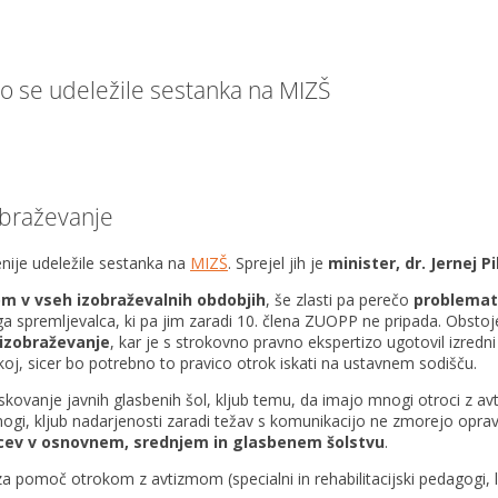
o se udeležile sestanka na MIZŠ
obraževanje
nije udeležile sestanka na
MIZŠ
. Sprejel jih je
minister, dr. Jernej P
m v vseh izobraževalnih obdobjih
, še zlasti pa perečo
problemat
a spremljevalca, ki pa jim zaradi 10. člena ZUOPP ne pripada. Obstoje
 izobraževanje
, kar je s strokovno pravno ekspertizo ugotovil izred
akoj, sicer bo potrebno to pravico otrok iskati na ustavnem sodišču.
skovanje javnih glasbenih šol, kljub temu, da imajo mnogi otroci z a
nogi, kljub nadarjenosti zaradi težav s komunikacijo ne zmorejo opravi
vcev v osnovnem, srednjem in glasbenem šolstvu
.
 pomoč otrokom z avtizmom (specialni in rehabilitacijski pedagogi, 