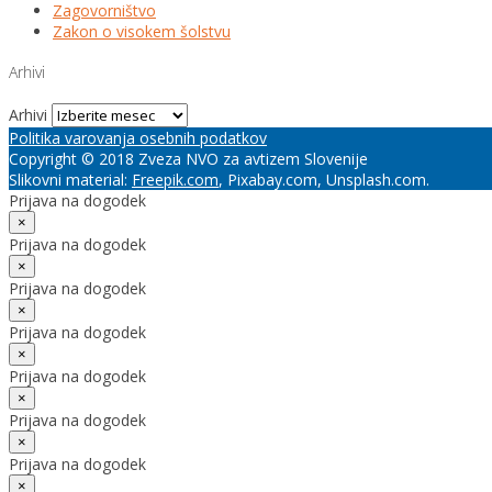
Zagovorništvo
Zakon o visokem šolstvu
Arhivi
Arhivi
Politika varovanja osebnih podatkov
Copyright © 2018 Zveza NVO za avtizem Slovenije
Slikovni material:
Freepik.com
, Pixabay.com, Unsplash.com.
Prijava na dogodek
×
Prijava na dogodek
×
Prijava na dogodek
×
Prijava na dogodek
×
Prijava na dogodek
×
Prijava na dogodek
×
Prijava na dogodek
×