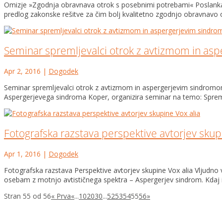
Omizje »Zgodnja obravnava otrok s posebnimi potrebami« Poslanka SM
predlog zakonske rešitve za čim bolj kvalitetno zgodnjo obravnavo o
Seminar spremljevalci otrok z avtizmom in a
Apr 2, 2016
|
Dogodek
Seminar spremljevalci otrok z avtizmom in aspergerjevim sindrom
Aspergerjevega sindroma Koper, organizira seminar na temo: Spremlj
Fotografska razstava perspektive avtorjev skup
Apr 1, 2016
|
Dogodek
Fotografska razstava Perspektive avtorjev skupine Vox alia Vljudn
osebam z motnjo avtističnega spektra – Aspergerjev sindrom. Kdaj in
Stran 55 od 56
« Prva
«
...
10
20
30
...
52
53
54
55
56
»