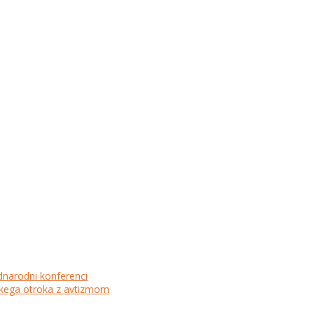
dnarodni konferenci
lskega otroka z avtizmom