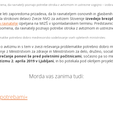
ena, da ravnatelji poznajo potrebe otroka z avtizmom in ustrezne vzgojno – izobr
 leti zaporedoma prizadeva, da bi ravnateljem osnovnih in glasbenih 
 da strokovni delavci Zveze NVO za avtizem Slovenije
izvedejo brezp
a ravnatelje
izpeljana na MIZŠ v spomladanskem terminu. Predstavnice
pomena, da ravnatelji poznajo potrebe otroka z avtizmom in ustrezne
lematike potrebno dobro medresorsko sodelovanje vseh vpletenih ministrstev.
a o avtizmu in s tem v zvezi reševanja problematike potrebno dobro 
je z Ministrstvom za zdravje in Ministrstvom za delo, družino, social
rečanje ponovi še pred poletnimi počitnicami
, sočasno pa so mi
mu 2. aprila 2019 v Ljubljani
, in bo potekala pod okriljem projek
Morda vas zanima tudi:
 potrebami«