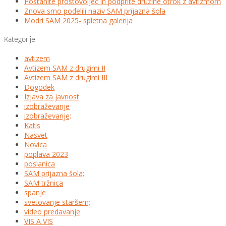
Postanite prostovoljec in podprite družine otrok z avtizmom
Znova smo podelili naziv SAM prijazna šola
Modri SAM 2025- spletna galerija
Kategorije
avtizem
Avtizem SAM z drugimi II
Avtizem SAM z drugimi III
Dogodek
Izjava za javnost
izobraževanje
izobraževanje;
Katis
Nasvet
Novica
poplava 2023
poslanica
SAM prijazna šola;
SAM tržnica
spanje
svetovanje staršem;
video predavanje
VIS A VIS