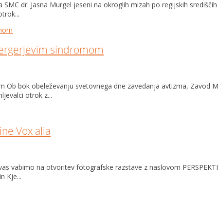
C dr. Jasna Murgel jeseni na okroglih mizah po regijskih središčih s
trok...
spergerjevim sindromom
om Ob bok obeleževanju svetovnega dne zavedanja avtizma, Zavod M
evalci otrok z...
ine Vox alia
o vas vabimo na otvoritev fotografske razstave z naslovom PERSPEKTI
 Kje...