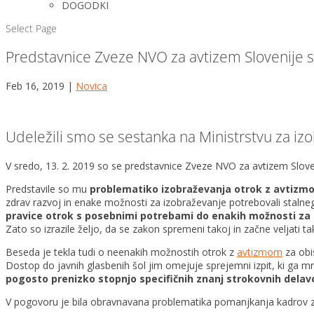
DOGODKI
Select Page
Predstavnice Zveze NVO za avtizem Slovenije s
Feb 16, 2019
|
Novica
Udeležili smo se sestanka na Ministrstvu za iz
V sredo, 13. 2. 2019 so se predstavnice Zveze NVO za avtizem Slove
Predstavile so mu
problematiko izobraževanja otrok z avtizmo
zdrav razvoj in enake možnosti za izobraževanje potrebovali stalneg
pravice otrok s posebnimi potrebami do enakih možnosti za
Zato so izrazile željo, da se zakon spremeni takoj in začne veljati t
Beseda je tekla tudi o neenakih možnostih otrok z
avtizmom
za obi
Dostop do javnih glasbenih šol jim omejuje sprejemni izpit, ki ga m
pogosto prenizko stopnjo specifičnih znanj strokovnih dela
V pogovoru je bila obravnavana problematika pomanjkanja kadrov za