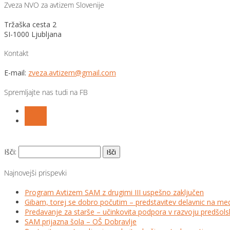
Zveza NVO za avtizem Slovenije
Tržaška cesta 2
SI-1000 Ljubljana
Kontakt
E-mail:
zveza.avtizem@gmail.com
Spremljajte nas tudi na FB
Follow
Follow
Išči:
Najnovejši prispevki
Program Avtizem SAM z drugimi III uspešno zaključen
Gibam, torej se dobro počutim – predstavitev delavnic na me
Predavanje za starše – učinkovita podpora v razvoju predšo
SAM prijazna šola – OŠ Dobravlje