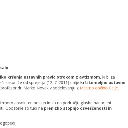
ikalo
.
iko kršenja ustavnih pravic otrokom z avtizmom
, ki bi za
či zakon že od sprejetja (12. 7. 2011) dalje
krši temeljne ustavne
ni profesor dr. Marko Novak v sodelovanju z
Mestno občino Celje
.
vtizmom absoluten posluh in so na področju glasbe nadarjeni.
ti. Opozorile so tudi na
prenizko stopnjo osveščenosti in
logopedi).