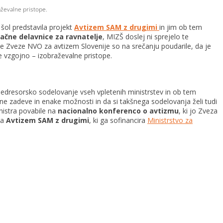
aževalne pristope.
šol predstavila projekt
Avtizem SAM z drugimi
in jim ob tem
lačne delavnice za ravnatelje
, MIZŠ doslej ni sprejelo te
 Zveze NVO za avtizem Slovenije so na srečanju poudarile, da je
 vzgojno – izobraževalne pristope.
medresorsko sodelovanje vseh vpletenih ministrstev in ob tem
ne zadeve in enake možnosti in da si takšnega sodelovanja želi tudi
nistra povabile na
nacionalno konferenco o avtizmu
, ki jo Zveza
ta
Avtizem SAM z drugimi
, ki ga sofinancira
Ministrstvo za