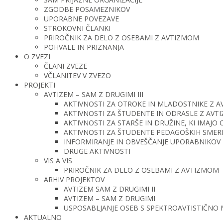
ZGODBE POSAMEZNIKOV
UPORABNE POVEZAVE
STROKOVNI ČLANKI
PRIROČNIK ZA DELO Z OSEBAMI Z AVTIZMOM
POHVALE IN PRIZNANJA
O ZVEZI
ČLANI ZVEZE
VČLANITEV V ZVEZO
PROJEKTI
AVTIZEM – SAM Z DRUGIMI III
AKTIVNOSTI ZA OTROKE IN MLADOSTNIKE Z 
AKTIVNOSTI ZA ŠTUDENTE IN ODRASLE Z AV
AKTIVNOSTI ZA STARŠE IN DRUŽINE, KI IMAJ
AKTIVNOSTI ZA ŠTUDENTE PEDAGOŠKIH SMERI 
INFORMIRANJE IN OBVEŠČANJE UPORABNIKOV 
DRUGE AKTIVNOSTI
VIS A VIS
PRIROČNIK ZA DELO Z OSEBAMI Z AVTIZMOM
ARHIV PROJEKTOV
AVTIZEM SAM Z DRUGIMI II
AVTIZEM – SAM Z DRUGIMI
USPOSABLJANJE OSEB S SPEKTROAVTISTIČNO
AKTUALNO