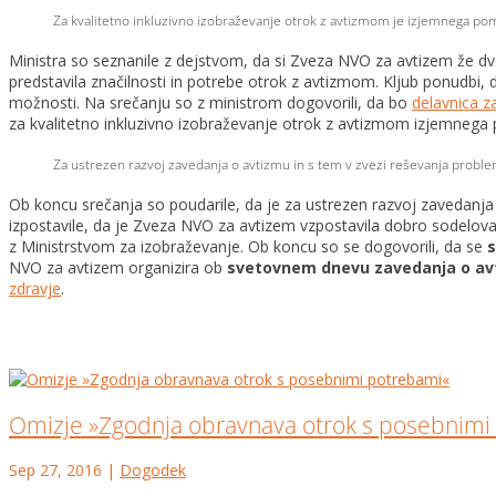
Za kvalitetno inkluzivno izobraževanje otrok z avtizmom je izjemnega pom
Ministra so seznanile z dejstvom, da si Zveza NVO za avtizem že dve
predstavila značilnosti in potrebe otrok z avtizmom. Kljub ponudbi,
možnosti. Na srečanju so z ministrom dogovorili, da bo
delavnica z
za kvalitetno inkluzivno izobraževanje otrok z avtizmom izjemnega 
Za ustrezen razvoj zavedanja o avtizmu in s tem v zvezi reševanja prob
Ob koncu srečanja so poudarile, da je za ustrezen razvoj zavedanj
izpostavile, da je Zveza NVO za avtizem vzpostavila dobro sodelovan
z Ministrstvom za izobraževanje. Ob koncu so se dogovorili, da se
s
NVO za avtizem organizira ob
svetovnem dnevu zavedanja o avtiz
zdravje
.
Omizje »Zgodnja obravnava otrok s posebnimi
Sep 27, 2016
|
Dogodek