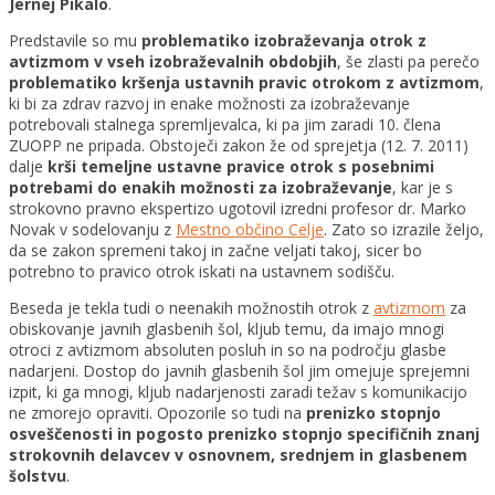
Jernej Pikalo
.
Predstavile so mu
problematiko izobraževanja otrok z
avtizmom v vseh izobraževalnih obdobjih
, še zlasti pa perečo
problematiko kršenja ustavnih pravic otrokom z avtizmom
,
ki bi za zdrav razvoj in enake možnosti za izobraževanje
potrebovali stalnega spremljevalca, ki pa jim zaradi 10. člena
ZUOPP ne pripada. Obstoječi zakon že od sprejetja (12. 7. 2011)
dalje
krši temeljne ustavne pravice otrok s posebnimi
potrebami do enakih možnosti za izobraževanje
, kar je s
strokovno pravno ekspertizo ugotovil izredni profesor dr. Marko
Novak v sodelovanju z
Mestno občino Celje
. Zato so izrazile željo,
da se zakon spremeni takoj in začne veljati takoj, sicer bo
potrebno to pravico otrok iskati na ustavnem sodišču.
Beseda je tekla tudi o neenakih možnostih otrok z
avtizmom
za
obiskovanje javnih glasbenih šol, kljub temu, da imajo mnogi
otroci z avtizmom absoluten posluh in so na področju glasbe
nadarjeni. Dostop do javnih glasbenih šol jim omejuje sprejemni
izpit, ki ga mnogi, kljub nadarjenosti zaradi težav s komunikacijo
ne zmorejo opraviti. Opozorile so tudi na
prenizko stopnjo
osveščenosti in pogosto prenizko stopnjo specifičnih znanj
strokovnih delavcev v osnovnem, srednjem in glasbenem
šolstvu
.