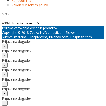
Zagovorništvo
Zakon o visokem šolstvu
Arhivi
Arhivi
Politika varovanja osebnih podatkov
Copyright © 2018 Zveza NVO za avtizem Slovenije
Slikovni material:
Freepik.com
, Pixabay.com, Unsplash.com.
Prijava na dogodek
×
Prijava na dogodek
×
Prijava na dogodek
×
Prijava na dogodek
×
Prijava na dogodek
×
Prijava na dogodek
×
Prijava na dogodek
×