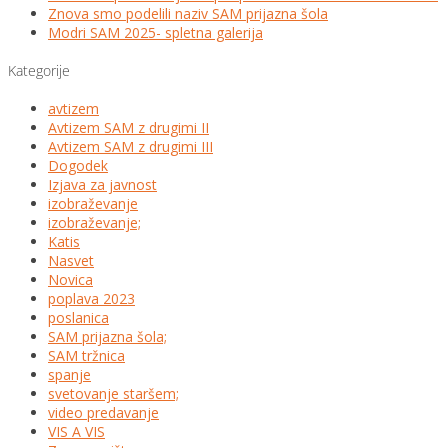
Znova smo podelili naziv SAM prijazna šola
Modri SAM 2025- spletna galerija
Kategorije
avtizem
Avtizem SAM z drugimi II
Avtizem SAM z drugimi III
Dogodek
Izjava za javnost
izobraževanje
izobraževanje;
Katis
Nasvet
Novica
poplava 2023
poslanica
SAM prijazna šola;
SAM tržnica
spanje
svetovanje staršem;
video predavanje
VIS A VIS