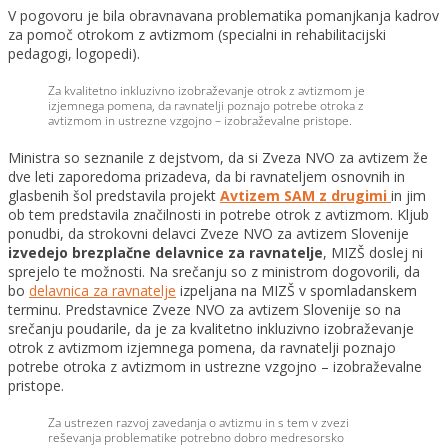
V pogovoru je bila obravnavana problematika pomanjkanja kadrov
za pomoč otrokom z avtizmom (specialni in rehabilitacijski
pedagogi, logopedi).
Za kvalitetno inkluzivno izobraževanje otrok z avtizmom je
izjemnega pomena, da ravnatelji poznajo potrebe otroka z
avtizmom in ustrezne vzgojno – izobraževalne pristope.
Ministra so seznanile z dejstvom, da si Zveza NVO za avtizem že
dve leti zaporedoma prizadeva, da bi ravnateljem osnovnih in
glasbenih šol predstavila projekt
Avtizem SAM z drugimi
in jim
ob tem predstavila značilnosti in potrebe otrok z avtizmom. Kljub
ponudbi, da strokovni delavci Zveze NVO za avtizem Slovenije
izvedejo brezplačne delavnice za ravnatelje
, MIZŠ doslej ni
sprejelo te možnosti. Na srečanju so z ministrom dogovorili, da
bo
delavnica za ravnatelje
izpeljana na MIZŠ v spomladanskem
terminu. Predstavnice Zveze NVO za avtizem Slovenije so na
srečanju poudarile, da je za kvalitetno inkluzivno izobraževanje
otrok z avtizmom izjemnega pomena, da ravnatelji poznajo
potrebe otroka z avtizmom in ustrezne vzgojno – izobraževalne
pristope.
Za ustrezen razvoj zavedanja o avtizmu in s tem v zvezi
reševanja problematike potrebno dobro medresorsko