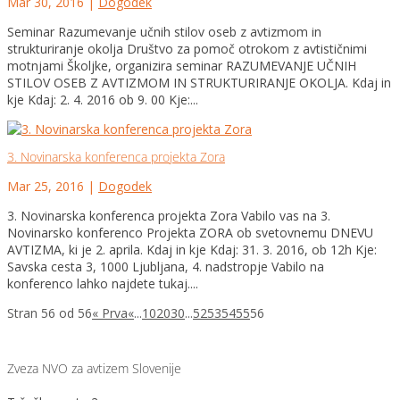
Mar 30, 2016
|
Dogodek
Seminar Razumevanje učnih stilov oseb z avtizmom in
strukturiranje okolja Društvo za pomoč otrokom z avtističnimi
motnjami Školjke, organizira seminar RAZUMEVANJE UČNIH
STILOV OSEB Z AVTIZMOM IN STRUKTURIRANJE OKOLJA. Kdaj in
kje Kdaj: 2. 4. 2016 ob 9. 00 Kje:...
3. Novinarska konferenca projekta Zora
Mar 25, 2016
|
Dogodek
3. Novinarska konferenca projekta Zora Vabilo vas na 3.
Novinarsko konferenco Projekta ZORA ob svetovnemu DNEVU
AVTIZMA, ki je 2. aprila. Kdaj in kje Kdaj: 31. 3. 2016, ob 12h Kje:
Savska cesta 3, 1000 Ljubljana, 4. nadstropje Vabilo na
konferenco lahko najdete tukaj....
Stran 56 od 56
« Prva
«
...
10
20
30
...
52
53
54
55
56
Zveza NVO za avtizem Slovenije