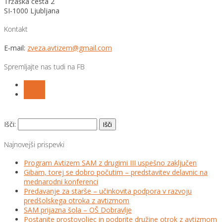
Tržaška cesta 2
SI-1000 Ljubljana
Kontakt
E-mail:
zveza.avtizem@gmail.com
Spremljajte nas tudi na FB
Follow
Follow
Išči:
Najnovejši prispevki
Program Avtizem SAM z drugimi III uspešno zaključen
Gibam, torej se dobro počutim – predstavitev delavnic na
mednarodni konferenci
Predavanje za starše – učinkovita podpora v razvoju
predšolskega otroka z avtizmom
SAM prijazna šola – OŠ Dobravlje
Postanite prostovoljec in podprite družine otrok z avtizmom