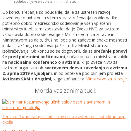
sodelovanje vseh vpletenih ministrstev.
Ob koncu srečanja so poudarile, da je za ustrezen razvoj
zavedanja o avtizmu in s tem v zvezi reševanja problematike
potrebno dobro medresorsko sodelovanje vseh vpletenih
ministrstev in ob tem izpostavile, da je Zveza NVO za avtizem
vzpostavila dobro sodelovanje z Ministrstvom za zdravje in
Ministrstvom za delo, družino, socialne zadeve in enake možnosti
in da si takšnega sodelovanja želi tudi z Ministrstvom za
izobraževanje. Ob koncu so se dogovorili, da se
srečanje ponovi
še pred poletnimi počitnicami
, sočasno pa so ministra povabile
na
nacionalno konferenco o avtizmu
, ki jo Zveza NVO za
avtizem organizira ob
svetovnem dnevu zavedanja o avtizmu
2. aprila 2019 v Ljubljani
, in bo potekala pod okriljem projekta
Avtizem SAM z drugimi
, ki ga sofinancira
Ministrstvo za zdravje
.
Morda vas zanima tudi:
Seminar Razumevanje učnih stilov oseb z avtizmom in strukturiranje
okolja