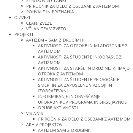
STROKOVNI ČLANKI
PRIROČNIK ZA DELO Z OSEBAMI Z AVTIZMOM
POHVALE IN PRIZNANJA
O ZVEZI
ČLANI ZVEZE
VČLANITEV V ZVEZO
PROJEKTI
AVTIZEM – SAM Z DRUGIMI III
AKTIVNOSTI ZA OTROKE IN MLADOSTNIKE Z
AVTIZMOM
AKTIVNOSTI ZA ŠTUDENTE IN ODRASLE Z
AVTIZMOM
AKTIVNOSTI ZA STARŠE IN DRUŽINE, KI IMAJO
OTROKA Z AVTIZMOM
AKTIVNOSTI ZA ŠTUDENTE PEDAGOŠKIH
SMERI IN ZA ZAPOSLENE V VZGOJI IN
IZOBRAŽEVANJU
INFORMIRANJE IN OBVEŠČANJE
UPORABNIKOV PROGRAMA IN ŠIRŠE JAVNOSTI
DRUGE AKTIVNOSTI
VIS A VIS
PRIROČNIK ZA DELO Z OSEBAMI Z AVTIZMOM
ARHIV PROJEKTOV
AVTIZEM SAM Z DRUGIMI II