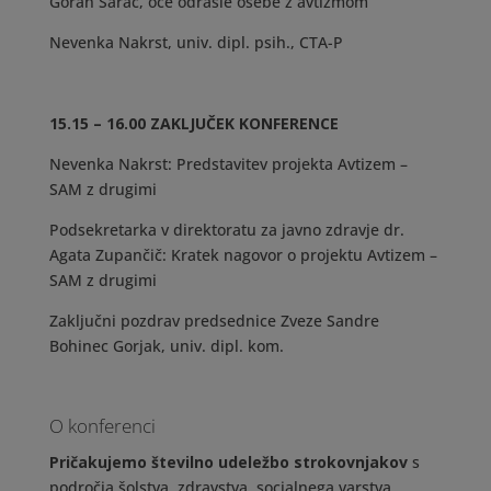
Goran Šarac, oče odrasle osebe z avtizmom
Nevenka Nakrst, univ. dipl. psih., CTA-P
15.15 – 16.00 ZAKLJUČEK KONFERENCE
Nevenka Nakrst: Predstavitev projekta Avtizem –
SAM z drugimi
Podsekretarka v direktoratu za javno zdravje dr.
Agata Zupančič: Kratek nagovor o projektu Avtizem –
SAM z drugimi
Zaključni pozdrav predsednice Zveze Sandre
Bohinec Gorjak, univ. dipl. kom.
O konferenci
Pričakujemo številno udeležbo strokovnjakov
s
področja šolstva, zdravstva, socialnega varstva,