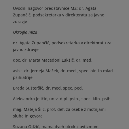
Uvodni nagovor predstavnice MZ: dr. Agata
Zupančič, podsekretarka v direktoratu za javno
zdravje
Okrogla miza
dr. Agata Zupančič, podsekretarka v direktoratu za
javno zdravje
doc. dr. Marta Macedoni Lukšič, dr. med.
asist. dr. Jerneja Maček, dr. med., spec. otr. in mlad.
psihiatrije
Breda Šušteršič, dr. med. spec. ped.
Aleksandra Jeličić, univ. dipl. psih., spec. klin. psih.
mag. Mateja Šilc, prof. def. za osebe z motnjami
sluha in govora
Suzana Odžić, mama dveh otrok z avtizmom