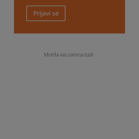
Prijavi se
Morda vas zanima tudi:
Vabljeni na 1. planinski pohod Zveza za
avtizem Slovenije skupaj s Planinskim