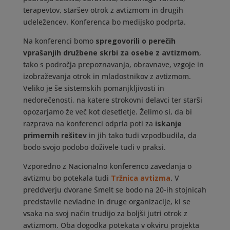
terapevtov, staršev otrok z avtizmom in drugih
udeležencev. Konferenca bo medijsko podprta.
Na konferenci bomo
spregovorili o perečih
vprašanjih družbene skrbi za osebe z avtizmom
,
tako s področja prepoznavanja, obravnave, vzgoje in
izobraževanja otrok in mladostnikov z avtizmom.
Veliko je še sistemskih pomanjkljivosti in
nedorečenosti, na katere strokovni delavci ter starši
opozarjamo že več kot desetletje. Želimo si, da bi
razprava na konferenci odprla poti za
iskanje
primernih rešitev
in jih tako tudi vzpodbudila, da
bodo svojo podobo doživele tudi v praksi.
Vzporedno z Nacionalno konferenco zavedanja o
avtizmu bo potekala tudi
Tržnica avtizma
. V
preddverju dvorane Smelt se bodo na 20-ih stojnicah
predstavile nevladne in druge organizacije, ki se
vsaka na svoj način trudijo za boljši jutri otrok z
avtizmom. Oba dogodka potekata v okviru projekta