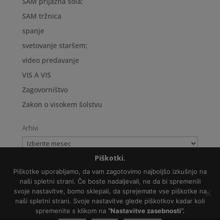
SAM prijazna šola;
SAM tržnica
spanje
svetovanje staršem;
video predavanje
VIS A VIS
Zagovorništvo
Zakon o visokem šolstvu
Arhivi
Arhivi
Piškotki.
Piškotke uporabljamo, da vam zagotovimo najboljšo izkušnjo na
naši spletni strani. Če boste nadaljevali, ne da bi spremenili
svoje nastavitve, bomo sklepali, da sprejemate vse piškotke na
Politika varovanja osebnih podatkov
naši spletni strani. Svoje nastavitve glede piškotkov kadar koli
Copyright © 2018 Zveza NVO za avtizem Slovenije
spremenite s klikom na
“Nastavitve zasebnosti”.
Slikovni material:
Freepik.com
, Pixabay.com,