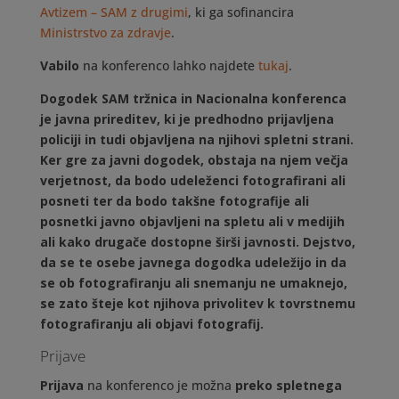
Avtizem – SAM z drugimi
, ki ga sofinancira
Ministrstvo za zdravje
.
Vabilo
na konferenco lahko najdete
tukaj
.
Dogodek SAM tržnica in Nacionalna konferenca
je javna prireditev, ki je predhodno prijavljena
policiji in tudi objavljena na njihovi spletni strani.
Ker gre za javni dogodek, obstaja na njem večja
verjetnost, da bodo udeleženci fotografirani ali
posneti ter da bodo takšne fotografije ali
posnetki javno objavljeni na spletu ali v medijih
ali kako drugače dostopne širši javnosti. Dejstvo,
da se te osebe javnega dogodka udeležijo in da
se ob fotografiranju ali snemanju ne umaknejo,
se zato šteje kot njihova privolitev k tovrstnemu
fotografiranju ali objavi fotografij.
Prijave
Prijava
na konferenco je možna
preko spletnega