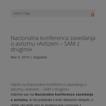
Select Page
Nacionalna konferenca zavedanja
o avtizmu »Avtizem – SAM z
drugimi«
Mar 8, 2019
|
Dogodek
Vabilo na Nacionalno konferenco zavedanja o
avtizmu »Avtizem – SAM z drugimi«
Vabimo vas na
Nacionalno konferenco zavedanja
o avtizmu
, ki bo potekala v treh delovnih sklopih, v
obliki okroglih miz in moderirane razprave z