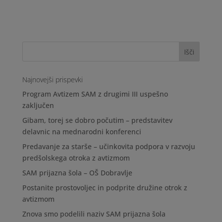
Najnovejši prispevki
Program Avtizem SAM z drugimi III uspešno
zaključen
Gibam, torej se dobro počutim – predstavitev
delavnic na mednarodni konferenci
Predavanje za starše – učinkovita podpora v razvoju
predšolskega otroka z avtizmom
SAM prijazna šola – OŠ Dobravlje
Postanite prostovoljec in podprite družine otrok z
avtizmom
Znova smo podelili naziv SAM prijazna šola