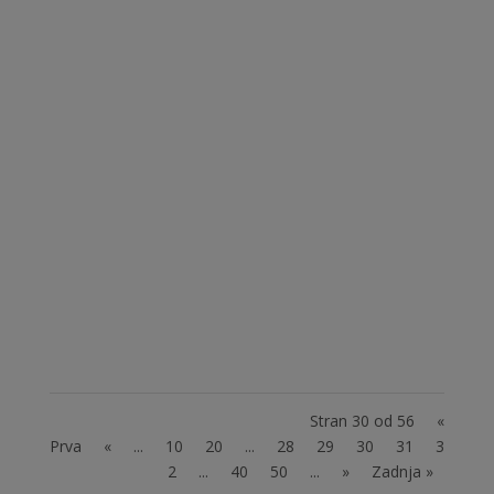
Fotografija je simbolična: vir. Naš projekt
Avtizem SAM z drugimi II se nadaljuje. V
programu SAM družina nudimo brezplačno
psihosocialno pomoč družinam otrok z
avtizmom. Namen programa SAM družina:
svetovanja družini glede ustreznih
terapevtskih pristopov, učenje...
Stran 30 od 56
«
Prva
«
...
10
20
...
28
29
30
31
3
2
...
40
50
...
»
Zadnja »