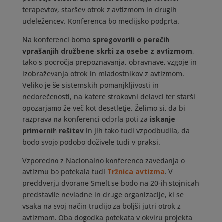
terapevtov, staršev otrok z avtizmom in drugih
udeležencev. Konferenca bo medijsko podprta.
Na konferenci bomo
spregovorili o perečih
vprašanjih družbene skrbi za osebe z avtizmom
,
tako s področja prepoznavanja, obravnave, vzgoje in
izobraževanja otrok in mladostnikov z avtizmom.
Veliko je še sistemskih pomanjkljivosti in
nedorečenosti, na katere strokovni delavci ter starši
opozarjamo že več kot desetletje. Želimo si, da bi
razprava na konferenci odprla poti za
iskanje
primernih rešitev
in jih tako tudi vzpodbudila, da
bodo svojo podobo doživele tudi v praksi.
Vzporedno z Nacionalno konferenco zavedanja o
avtizmu bo potekala tudi
Tržnica avtizma
. V
preddverju dvorane Smelt se bodo na 20-ih stojnicah
predstavile nevladne in druge organizacije, ki se
vsaka na svoj način trudijo za boljši jutri otrok z
avtizmom. Oba dogodka potekata v okviru projekta