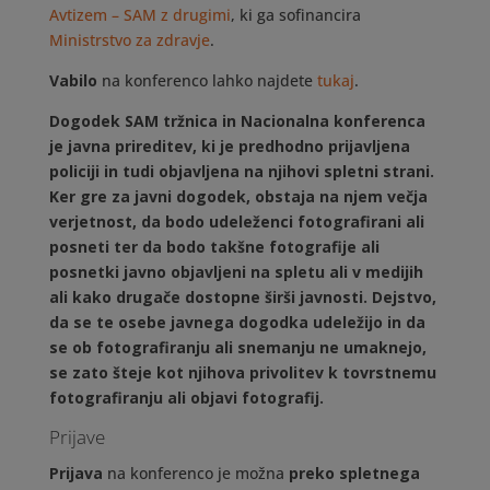
Avtizem – SAM z drugimi
, ki ga sofinancira
Ministrstvo za zdravje
.
Vabilo
na konferenco lahko najdete
tukaj
.
Dogodek SAM tržnica in Nacionalna konferenca
je javna prireditev, ki je predhodno prijavljena
policiji in tudi objavljena na njihovi spletni strani.
Ker gre za javni dogodek, obstaja na njem večja
verjetnost, da bodo udeleženci fotografirani ali
posneti ter da bodo takšne fotografije ali
posnetki javno objavljeni na spletu ali v medijih
ali kako drugače dostopne širši javnosti. Dejstvo,
da se te osebe javnega dogodka udeležijo in da
se ob fotografiranju ali snemanju ne umaknejo,
se zato šteje kot njihova privolitev k tovrstnemu
fotografiranju ali objavi fotografij.
Prijave
Prijava
na konferenco je možna
preko spletnega