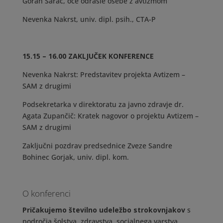
Goran Šarac, oče odrasle osebe z avtizmom
Nevenka Nakrst, univ. dipl. psih., CTA-P
15.15 – 16.00 ZAKLJUČEK KONFERENCE
Nevenka Nakrst: Predstavitev projekta Avtizem –
SAM z drugimi
Podsekretarka v direktoratu za javno zdravje dr.
Agata Zupančič: Kratek nagovor o projektu Avtizem –
SAM z drugimi
Zaključni pozdrav predsednice Zveze Sandre
Bohinec Gorjak, univ. dipl. kom.
O konferenci
Pričakujemo številno udeležbo strokovnjakov
s
področja šolstva, zdravstva, socialnega varstva,