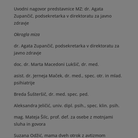
Uvodni nagovor predstavnice MZ: dr. Agata
Zupančič, podsekretarka v direktoratu za javno
zdravje
Okrogla miza
dr. Agata Zupančič, podsekretarka v direktoratu za
javno zdravje
doc. dr. Marta Macedoni Lukšič, dr. med.
asist. dr. Jerneja Maček, dr. med., spec. otr. in mlad.
psihiatrije
Breda Šušteršič, dr. med. spec. ped.
Aleksandra Jeličić, univ. dipl. psih., spec. klin. psih.
mag. Mateja Šilc, prof. def. za osebe z motnjami
sluha in govora
Suzana Odžić, mama dveh otrok z avtizmom