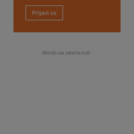
Prijavi se
Morda vas zanima tudi:
Zveza nevladnih organizacij za avtizem