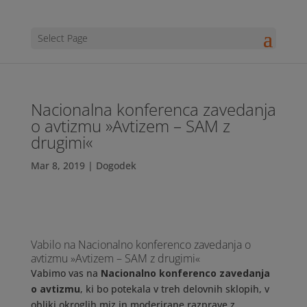
Select Page
Nacionalna konferenca zavedanja
o avtizmu »Avtizem – SAM z
drugimi«
Mar 8, 2019
|
Dogodek
Vabilo na Nacionalno konferenco zavedanja o
avtizmu »Avtizem – SAM z drugimi«
Vabimo vas na
Nacionalno konferenco zavedanja
o avtizmu
, ki bo potekala v treh delovnih sklopih, v
obliki okroglih miz in moderirane razprave z