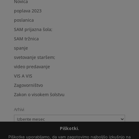
Novica
poplava 2023
poslanica
SAM prijazna šola;
SAM tržnica
spanje
svetovanje staršem;
video predavanje
VIS A VIS
Zagovorništvo
Zakon o visokem šolstvu
Arhivi
Arhivi
Piškotki.
Piškotke uporabljamo, da vam zagotovimo najboljšo izkušnjo na