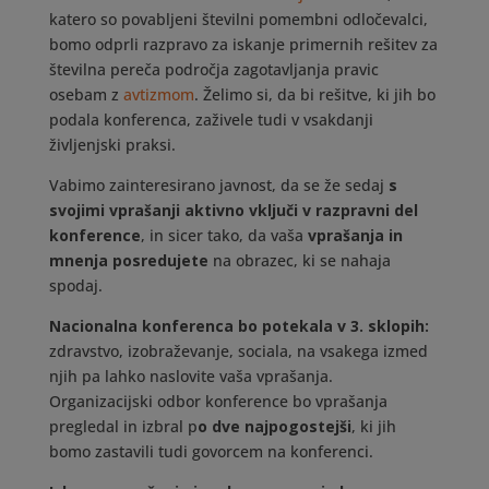
katero so povabljeni številni pomembni odločevalci,
bomo odprli razpravo za iskanje primernih rešitev za
številna pereča področja zagotavljanja pravic
osebam z
avtizmom
. Želimo si, da bi rešitve, ki jih bo
podala konferenca, zaživele tudi v vsakdanji
življenjski praksi.
Vabimo zainteresirano javnost, da se že sedaj
s
svojimi vprašanji aktivno vključi v razpravni del
konference
, in sicer tako, da vaša
vprašanja in
mnenja posredujete
na obrazec, ki se nahaja
spodaj.
Nacionalna konferenca bo potekala v 3. sklopih:
zdravstvo, izobraževanje, sociala, na vsakega izmed
njih pa lahko naslovite vaša vprašanja.
Organizacijski odbor konference bo vprašanja
pregledal in izbral p
o dve najpogostejši
, ki jih
bomo zastavili tudi govorcem na konferenci.