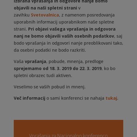
Izbrana vprašanja in odgovore nanje bomo
objavili na naši spletni strani
v
zavihku
Svetovalnica
, z namenom posredovanja
uporabnih informacij uporabnikom naše spletne
strani.
Pri objavi vašega vprašanja in odgovora
nanj ne bomo objavili vaših osebnih podatkov
, saj
bodo vprašanja in odgovori nanje preoblikovani tako,
da osebni podatki ne bodo razkriti.
Vaša
vprašanja
, pobude, mnenja, predloge
sprejemamo od 18. 3. 2019 do 22. 3. 2019
, ko bo
spletni obrazec tudi aktiven.
Veselimo se vaših pobud in mnenj.
Več informacij
o sami konferenci se nahaja
tukaj
.
Vprašanja za Nacionalno konferenco