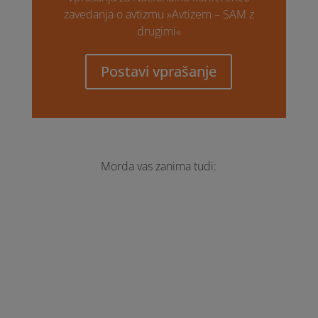
zavedanja o avtizmu »Avtizem – SAM z
drugimi«
Postavi vprašanje
Morda vas zanima tudi: