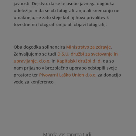
javnosti. Dejstvo, da se te osebe javnega dogodka
udeležijo in da se ob fotografiranju ali snemanju ne
umaknejo, se zato šteje kot njihova privolitev k
tovrstnemu fotografiranju ali objavi fotografij.
Oba dogodka sofinancira
Ministrstvo za zdravje
.
Zahvaljujemo se tudi
D.S.U, družbi za svetovanje in
upravljanje, d.o.o.
in
Kapitalski družbi d. d.
da so
nam prijazno v brezplačno uporabo odstopili svoje
prostore ter
Pivovarni Laško Union d.o.o.
za donacijo
vode za konferenco.
Morda vas zanima tudi: