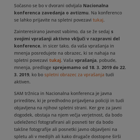
Sočasno se bo v dvorani odvijala
Naci
onalna
konferenca zavedanja o avtizmu
. Na konferenco
se lahko prijavite na spletni povezavi
tukaj
.
Zainteresirano javnost vabimo, da se že sedaj
s
svojimi vprašanji aktivno vključi v razpravni del
konference
, in sicer tako, da vaša vprašanja in
mnenja posredujete na obrazec, ki se nahaja na
spletni povezavi
tukaj
. Vaša
vprašanja
, pobude,
mnenja, predloge
sprejemamo od 18. 3. 2019 do 22.
3. 2019
, ko bo
spletni obrazec za vprašanja
tudi
aktiven.
SAM tržnica in Nacionalna konferenca je javna
prireditev, ki je predhodno prijavljena policiji in tudi
objavljena na njihovi spletni strani. Ker gre za javni
dogodek, obstaja na njem večja verjetnost, da bodo
udeleženci fotografirani ali posneti ter da bodo
takšne fotografije ali posnetki javno objavljeni na
spletu ali v medijih ali kako drugače dostopne širši