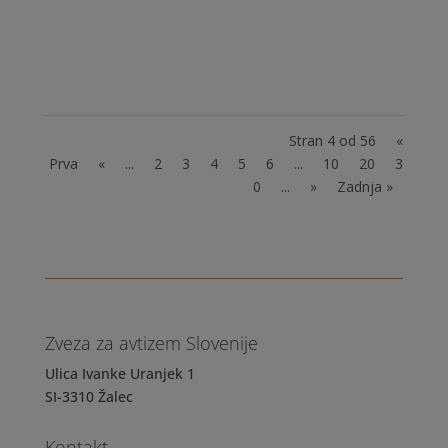
jih učimo sočutja. Otroci in mladostniki z
avtizmom si želijo družbe vrstnikov enako
močno kot vsi ostali,...
Stran 4 od 56
«
Prva
«
...
2
3
4
5
6
...
10
20
3
0
...
»
Zadnja »
Zveza za avtizem Slovenije
Ulica Ivanke Uranjek 1
SI-3310 Žalec
Kontakt