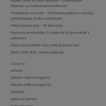
Gibam, torej se dobro počutim – predstavitev
delavnic na mednarodni konferenci
Predavanje za starše – učinkovita podpora v razvoju
predšolskega otroka z avtizmom
SAM prijazna šola – OŠ Dobravlje
Postanite prostovoljec in podprite družine otrok z
avtizmom
Znova smo podelili naziv SAM prijazna šola
Modri SAM 2025- spletna galerija
Kategorije
avtizem
Avtizem SAM z drugimi II
Avtizem SAM z drugimi III
Dogodek
Izjava za javnost
izobraževanje