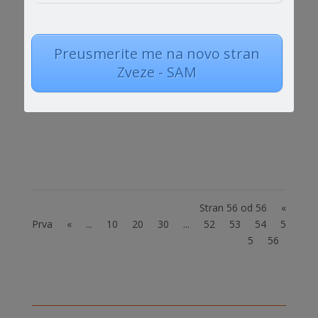
Preusmerite me na novo stran
3. Novinarska konferenca projekta Zora Vabilo
Zveze - SAM
vas na 3. Novinarsko konferenco Projekta
ZORA ob svetovnemu DNEVU AVTIZMA, ki je 2.
aprila. Kdaj in kje Kdaj: 31. 3. 2016, ob 12h Kje:
Savska cesta 3, 1000 Ljubljana, 4. nadstropje
Vabilo na konferenco lahko najdete tukaj....
Stran 56 od 56
«
Prva
«
...
10
20
30
...
52
53
54
5
5
56