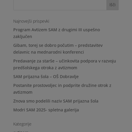
Najnovejši prispevki
Program Avtizem SAM z drugimi III uspešno
zaključen
Gibam, torej se dobro počutim – predstavitev
delavnic na mednarodni konferenci
Predavanje za starše – učinkovita podpora v razvoju
predšolskega otroka z avtizmom
SAM prijazna šola – OŠ Dobravlje
Postanite prostovoljec in podprite družine otrok z
avtizmom
Znova smo podelili naziv SAM prijazna šola
Modri SAM 2025- spletna galerija
Kategorije