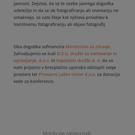
javnosti. Dejstvo, da se te osebe javnega dogodka
udeležijo in da se ob fotografiranju ali snemanju ne
umaknejo, se zato šteje kot njihova privolitev k
tovrstnemu fotografiranju ali objavi fotografij.
Oba dogodka sofinancira
Ministrstvo za zdravje
.
Zahvaljujemo se tudi
D.S.U, družbi za svetovanje in
upravljanje, d.o.o.
in
Kapitalski družbi d. d.
da so
nam prijazno v brezplačno uporabo odstopili svoje
prostore ter
Pivovarni Laško Union d.o.o.
za donacijo
vode za konferenco.
Morda vas zanima tudi: