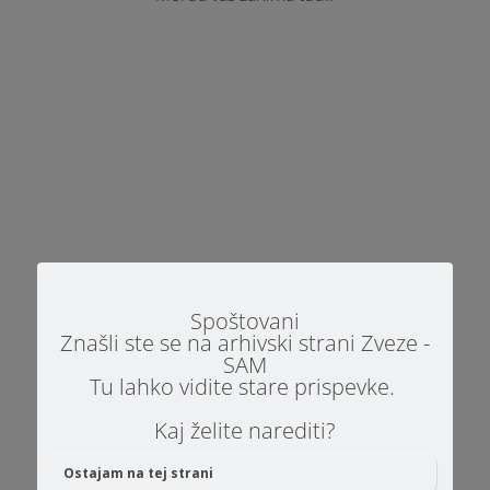
Seminar Razumevanje učnih stilov oseb z
avtizmom in strukturiranje okolja Društvo za
pomoč otrokom z avtističnimi motnjami
Spoštovani
Školjke, organizira seminar RAZUMEVANJE
Znašli ste se na arhivski strani Zveze -
UČNIH STILOV OSEB Z AVTIZMOM IN
SAM
STRUKTURIRANJE OKOLJA. Kdaj in kje Kdaj: 2.
Tu lahko vidite stare prispevke.
4. 2016 ob 9. 00 Kje:...
Kaj želite narediti?
Ostajam na tej strani