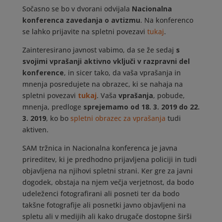
Sočasno se bo v dvorani odvijala
Naci
onalna
konferenca zavedanja o avtizmu
. Na konferenco
se lahko prijavite na spletni povezavi
tukaj
.
Zainteresirano javnost vabimo, da se že sedaj
s
svojimi vprašanji aktivno vključi v razpravni del
konference
, in sicer tako, da vaša vprašanja in
mnenja posredujete na obrazec, ki se nahaja na
spletni povezavi
tukaj
. Vaša
vprašanja
, pobude,
mnenja, predloge
sprejemamo od 18. 3. 2019 do 22.
3. 2019
, ko bo
spletni obrazec za vprašanja
tudi
aktiven.
SAM tržnica in Nacionalna konferenca je javna
prireditev, ki je predhodno prijavljena policiji in tudi
objavljena na njihovi spletni strani. Ker gre za javni
dogodek, obstaja na njem večja verjetnost, da bodo
udeleženci fotografirani ali posneti ter da bodo
takšne fotografije ali posnetki javno objavljeni na
spletu ali v medijih ali kako drugače dostopne širši