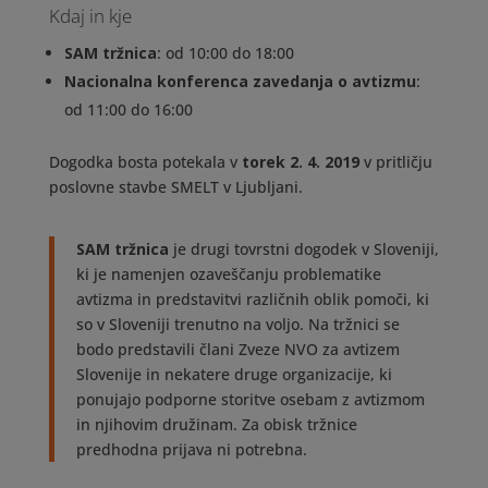
Kdaj in kje
SAM tržnica
: od 10:00 do 18:00
Nacionalna konferenca zavedanja o avtizmu
:
od 11:00 do 16:00
Dogodka bosta potekala v
torek 2. 4. 2019
v pritličju
poslovne stavbe SMELT v Ljubljani.
SAM tržnica
je drugi tovrstni dogodek v Sloveniji,
ki je namenjen ozaveščanju problematike
avtizma in predstavitvi različnih oblik pomoči, ki
so v Sloveniji trenutno na voljo. Na tržnici se
bodo predstavili člani Zveze NVO za avtizem
Slovenije in nekatere druge organizacije, ki
ponujajo podporne storitve osebam z avtizmom
in njihovim družinam. Za obisk tržnice
predhodna prijava ni potrebna.