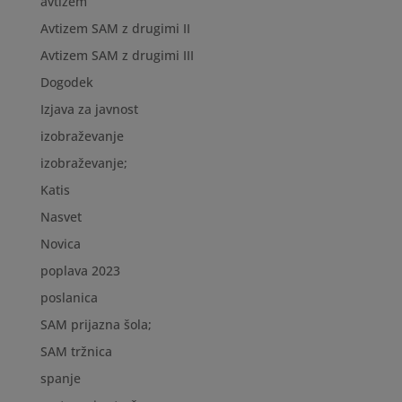
avtizem
Avtizem SAM z drugimi II
Avtizem SAM z drugimi III
Dogodek
Izjava za javnost
izobraževanje
izobraževanje;
Katis
Nasvet
Novica
poplava 2023
poslanica
SAM prijazna šola;
SAM tržnica
spanje