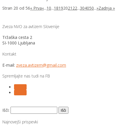
Stran 20 od 56
« Prva
«
...
10
...
18
19
20
21
22
...
30
40
50
...
»
Zadnja »
Zveza NVO za avtizem Slovenije
Tržaška cesta 2
SI-1000 Ljubljana
Kontakt
E-mail:
zveza.avtizem@gmail.com
Spremljajte nas tudi na FB
Follow
Follow
Išči:
Najnovejši prispevki