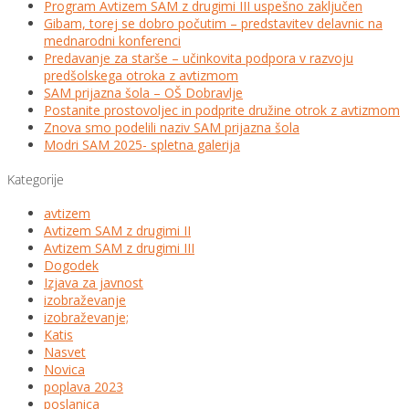
Program Avtizem SAM z drugimi III uspešno zaključen
Gibam, torej se dobro počutim – predstavitev delavnic na
mednarodni konferenci
Predavanje za starše – učinkovita podpora v razvoju
predšolskega otroka z avtizmom
SAM prijazna šola – OŠ Dobravlje
Postanite prostovoljec in podprite družine otrok z avtizmom
Znova smo podelili naziv SAM prijazna šola
Modri SAM 2025- spletna galerija
Kategorije
avtizem
Avtizem SAM z drugimi II
Avtizem SAM z drugimi III
Dogodek
Izjava za javnost
izobraževanje
izobraževanje;
Katis
Nasvet
Novica
poplava 2023
poslanica