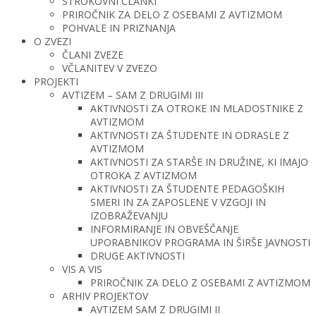
STROKOVNI ČLANKI
PRIROČNIK ZA DELO Z OSEBAMI Z AVTIZMOM
POHVALE IN PRIZNANJA
O ZVEZI
ČLANI ZVEZE
VČLANITEV V ZVEZO
PROJEKTI
AVTIZEM – SAM Z DRUGIMI III
AKTIVNOSTI ZA OTROKE IN MLADOSTNIKE Z
AVTIZMOM
AKTIVNOSTI ZA ŠTUDENTE IN ODRASLE Z
AVTIZMOM
AKTIVNOSTI ZA STARŠE IN DRUŽINE, KI IMAJO
OTROKA Z AVTIZMOM
AKTIVNOSTI ZA ŠTUDENTE PEDAGOŠKIH
SMERI IN ZA ZAPOSLENE V VZGOJI IN
IZOBRAŽEVANJU
INFORMIRANJE IN OBVEŠČANJE
UPORABNIKOV PROGRAMA IN ŠIRŠE JAVNOSTI
DRUGE AKTIVNOSTI
VIS A VIS
PRIROČNIK ZA DELO Z OSEBAMI Z AVTIZMOM
ARHIV PROJEKTOV
AVTIZEM SAM Z DRUGIMI II