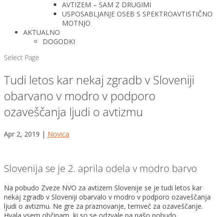
AVTIZEM – SAM Z DRUGIMI
USPOSABLJANJE OSEB S SPEKTROAVTISTIČNO
MOTNJO
AKTUALNO
DOGODKI
Select Page
Tudi letos kar nekaj zgradb v Sloveniji
obarvano v modro v podporo
ozaveščanja ljudi o avtizmu
Apr 2, 2019
|
Novica
Slovenija se je 2. aprila odela v modro barvo
Na pobudo Zveze NVO za avtizem Slovenije se je tudi letos kar
nekaj zgradb v Sloveniji obarvalo v modro v podporo ozaveščanja
ljudi o avtizmu. Ne gre za praznovanje, temveč za ozaveščanje.
Hvala vsem občinam, ki so se odzvale na našo pobudo.