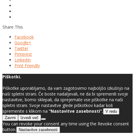
Share This
Facebook
Google+
Twitter
Pinterest
LinkedIn
Print Friendly
Piškotki.
Piškotke uporabljamo, da vam zagotovimo najboljšo izkušnjo na
naši spletni strani. Če boste nadaljevali, ne da bi spremenili svoje
nastavitve, bomo sklepali, da sprejemate vse piškotke na naši
spletni strani. Svoje nastavitve glede piškotkov kadar koli
spremenite s klikom na
“Nastavitve zasebnosti”.
V redu
Zavrni
Izvedi več
You can revoke your consent any time using the Revoke consent
button.
Nastavitve zasebnosti