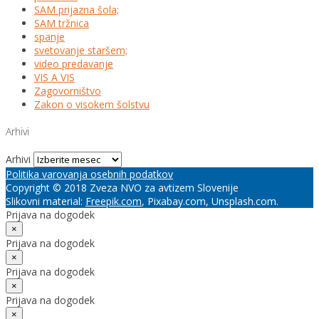
SAM prijazna šola;
SAM tržnica
spanje
svetovanje staršem;
video predavanje
VIS A VIS
Zagovorništvo
Zakon o visokem šolstvu
Arhivi
Arhivi
Politika varovanja osebnih podatkov
Copyright © 2018 Zveza NVO za avtizem Slovenije
Slikovni material:
Freepik.com
, Pixabay.com, Unsplash.com.
Prijava na dogodek
×
Prijava na dogodek
×
Prijava na dogodek
×
Prijava na dogodek
×