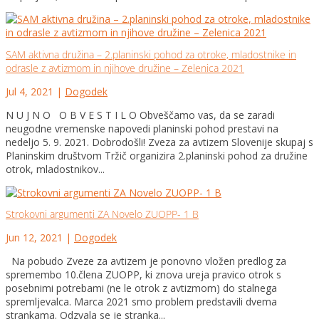
SAM aktivna družina – 2.planinski pohod za otroke, mladostnike in
odrasle z avtizmom in njihove družine – Zelenica 2021
Jul 4, 2021
|
Dogodek
N U J N O O B V E S T I L O Obveščamo vas, da se zaradi
neugodne vremenske napovedi planinski pohod prestavi na
nedeljo 5. 9. 2021. Dobrodošli! Zveza za avtizem Slovenije skupaj s
Planinskim društvom Tržič organizira 2.planinski pohod za družine
otrok, mladostnikov...
Strokovni argumenti ZA Novelo ZUOPP- 1 B
Jun 12, 2021
|
Dogodek
Na pobudo Zveze za avtizem je ponovno vložen predlog za
spremembo 10.člena ZUOPP, ki znova ureja pravico otrok s
posebnimi potrebami (ne le otrok z avtizmom) do stalnega
spremljevalca. Marca 2021 smo problem predstavili dvema
strankama. Odzvala se je stranka...