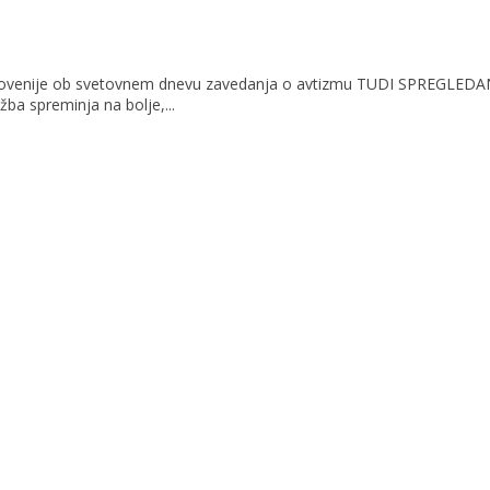
zem Slovenije ob svetovnem dnevu zavedanja o avtizmu TUDI SPREGL
a spreminja na bolje,...