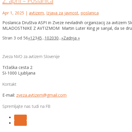
2. april – Poslanica
Apr 1, 2025
|
avtizem
,
Izjava za javnost
,
poslanica
Poslanica Društva ASPI in Zveze nevladnih organizacij za avti
MLADOSTNIKE Z AVTIZMOM Martin Luter King je sanjal, da se družb
Stran 3 od 56
«
1
2
3
4
5
...
10
20
30
...
»
Zadnja »
Zveza NVO za avtizem Slovenije
Tržaška cesta 2
SI-1000 Ljubljana
Kontakt
E-mail:
zveza.avtizem@gmail.com
Spremljajte nas tudi na FB
Follow
Follow