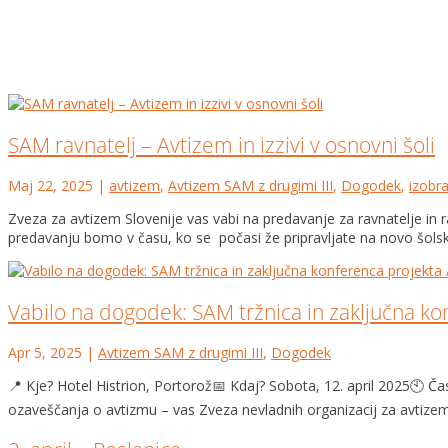
SAM ravnatelj – Avtizem in izzivi v osnovni šoli
Maj 22, 2025
|
avtizem
,
Avtizem SAM z drugimi III
,
Dogodek
,
izobr
Zveza za avtizem Slovenije vas vabi na predavanje za ravnatelje in 
predavanju bomo v času, ko se počasi že pripravljate na novo šolsk
Vabilo na dogodek: SAM tržnica in zaključna ko
Apr 5, 2025
|
Avtizem SAM z drugimi III
,
Dogodek
📍 Kje? Hotel Histrion, Portorož📅 Kdaj? Sobota, 12. april 2025🕙 Č
ozaveščanja o avtizmu – vas Zveza nevladnih organizacij za avtizem 