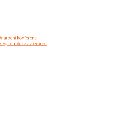
dnarodni konferenci
lskega otroka z avtizmom