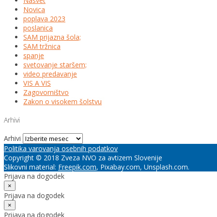
Nasvet
Novica
poplava 2023
poslanica
SAM prijazna šola;
SAM tržnica
spanje
svetovanje staršem;
video predavanje
VIS A VIS
Zagovorništvo
Zakon o visokem šolstvu
Arhivi
Arhivi
Politika varovanja osebnih podatkov
Copyright © 2018 Zveza NVO za avtizem Slovenije
Slikovni material:
Freepik.com
, Pixabay.com, Unsplash.com.
Prijava na dogodek
×
Prijava na dogodek
×
Prijava na dogodek