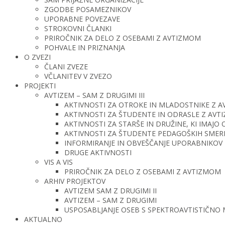
ZGODBE POSAMEZNIKOV
UPORABNE POVEZAVE
STROKOVNI ČLANKI
PRIROČNIK ZA DELO Z OSEBAMI Z AVTIZMOM
POHVALE IN PRIZNANJA
O ZVEZI
ČLANI ZVEZE
VČLANITEV V ZVEZO
PROJEKTI
AVTIZEM – SAM Z DRUGIMI III
AKTIVNOSTI ZA OTROKE IN MLADOSTNIKE Z 
AKTIVNOSTI ZA ŠTUDENTE IN ODRASLE Z AV
AKTIVNOSTI ZA STARŠE IN DRUŽINE, KI IMAJ
AKTIVNOSTI ZA ŠTUDENTE PEDAGOŠKIH SMERI 
INFORMIRANJE IN OBVEŠČANJE UPORABNIKOV 
DRUGE AKTIVNOSTI
VIS A VIS
PRIROČNIK ZA DELO Z OSEBAMI Z AVTIZMOM
ARHIV PROJEKTOV
AVTIZEM SAM Z DRUGIMI II
AVTIZEM – SAM Z DRUGIMI
USPOSABLJANJE OSEB S SPEKTROAVTISTIČNO
AKTUALNO