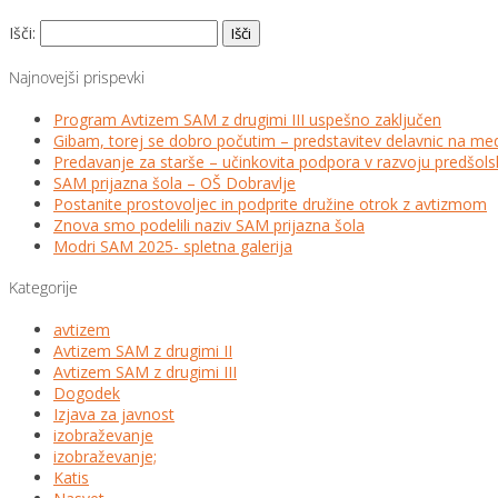
Išči:
Najnovejši prispevki
Program Avtizem SAM z drugimi III uspešno zaključen
Gibam, torej se dobro počutim – predstavitev delavnic na me
Predavanje za starše – učinkovita podpora v razvoju predšo
SAM prijazna šola – OŠ Dobravlje
Postanite prostovoljec in podprite družine otrok z avtizmom
Znova smo podelili naziv SAM prijazna šola
Modri SAM 2025- spletna galerija
Kategorije
avtizem
Avtizem SAM z drugimi II
Avtizem SAM z drugimi III
Dogodek
Izjava za javnost
izobraževanje
izobraževanje;
Katis