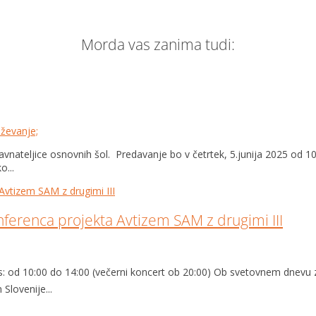
Morda vas zanima tudi:
aževanje;
ravnateljice osnovnih šol. Predavanje bo v četrtek, 5.junija 2025 od 
o...
nferenca projekta Avtizem SAM z drugimi III
as: od 10:00 do 14:00 (večerni koncert ob 20:00) Ob svetovnem dnevu 
Slovenije...