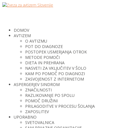
DOMOV
AVTIZEM
O AVTIZMU
POT DO DIAGNOZE
POSTOPEK USMERJANJA OTROK
METODE POMOČI
DIETA IN PREHRANA
NASVETI ZA VKLJUČITEV V ŠOLO
KAM PO POMOČ PO DIAGNOZI
ZASVOJENOST Z INTERNETOM
ASPERGERJEV SINDROM
ZNAČILNOSTI
RAZLIKOVANJE PO SPOLU
POMOČ DRUŽINI
PRILAGODITVE V PROCESU ŠOLANJA
ZAPOSLITEV
UPORABNO
SVETOVALNICA
SAM PRIJAZNE ORGANIZACIJE