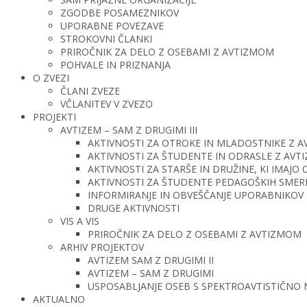
ZGODBE POSAMEZNIKOV
UPORABNE POVEZAVE
STROKOVNI ČLANKI
PRIROČNIK ZA DELO Z OSEBAMI Z AVTIZMOM
POHVALE IN PRIZNANJA
O ZVEZI
ČLANI ZVEZE
VČLANITEV V ZVEZO
PROJEKTI
AVTIZEM – SAM Z DRUGIMI III
AKTIVNOSTI ZA OTROKE IN MLADOSTNIKE Z 
AKTIVNOSTI ZA ŠTUDENTE IN ODRASLE Z AV
AKTIVNOSTI ZA STARŠE IN DRUŽINE, KI IMAJ
AKTIVNOSTI ZA ŠTUDENTE PEDAGOŠKIH SMERI 
INFORMIRANJE IN OBVEŠČANJE UPORABNIKOV 
DRUGE AKTIVNOSTI
VIS A VIS
PRIROČNIK ZA DELO Z OSEBAMI Z AVTIZMOM
ARHIV PROJEKTOV
AVTIZEM SAM Z DRUGIMI II
AVTIZEM – SAM Z DRUGIMI
USPOSABLJANJE OSEB S SPEKTROAVTISTIČNO
AKTUALNO