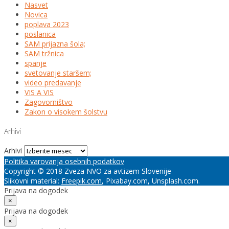
Nasvet
Novica
poplava 2023
poslanica
SAM prijazna šola;
SAM tržnica
spanje
svetovanje staršem;
video predavanje
VIS A VIS
Zagovorništvo
Zakon o visokem šolstvu
Arhivi
Arhivi
Politika varovanja osebnih podatkov
Copyright © 2018 Zveza NVO za avtizem Slovenije
Slikovni material:
Freepik.com
, Pixabay.com, Unsplash.com.
Prijava na dogodek
×
Prijava na dogodek
×