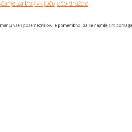
čanje za bolj vključujočo družbo
prejemanju vseh posameznikov, je pomembno, da že najmlajšim pomagam