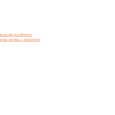
dnarodni konferenci
lskega otroka z avtizmom