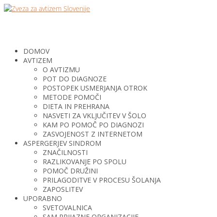
DOMOV
AVTIZEM
O AVTIZMU
POT DO DIAGNOZE
POSTOPEK USMERJANJA OTROK
METODE POMOČI
DIETA IN PREHRANA
NASVETI ZA VKLJUČITEV V ŠOLO
KAM PO POMOČ PO DIAGNOZI
ZASVOJENOST Z INTERNETOM
ASPERGERJEV SINDROM
ZNAČILNOSTI
RAZLIKOVANJE PO SPOLU
POMOČ DRUŽINI
PRILAGODITVE V PROCESU ŠOLANJA
ZAPOSLITEV
UPORABNO
SVETOVALNICA
SAM PRIJAZNE ORGANIZACIJE