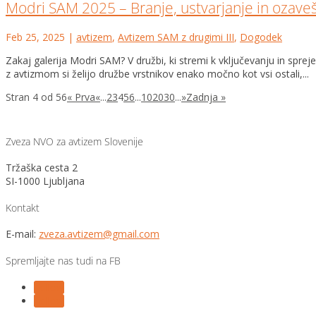
Modri SAM 2025 – Branje, ustvarjanje in ozaveš
Feb 25, 2025
|
avtizem
,
Avtizem SAM z drugimi III
,
Dogodek
Zakaj galerija Modri SAM? V družbi, ki stremi k vključevanju in s
z avtizmom si želijo družbe vrstnikov enako močno kot vsi ostali,...
Stran 4 od 56
« Prva
«
...
2
3
4
5
6
...
10
20
30
...
»
Zadnja »
Zveza NVO za avtizem Slovenije
Tržaška cesta 2
SI-1000 Ljubljana
Kontakt
E-mail:
zveza.avtizem@gmail.com
Spremljajte nas tudi na FB
Follow
Follow