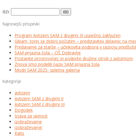
Išči:
Najnovejši prispevki
Program Avtizem SAM z drugimi III uspešno zaključen
Gibam, torej se dobro počutim – predstavitev delavnic na me
Predavanje za starše – učinkovita podpora v razvoju predšo
SAM prijazna šola – OŠ Dobravlje
Postanite prostovoljec in podprite družine otrok z avtizmom
Znova smo podelili naziv SAM prijazna šola
Modri SAM 2025- spletna galerija
Kategorije
avtizem
Avtizem SAM z drugimi II
Avtizem SAM z drugimi III
Dogodek
Izjava za javnost
izobraževanje
izobraževanje;
Katis