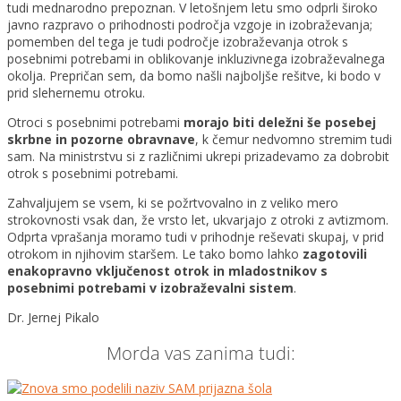
tudi mednarodno prepoznan. V letošnjem letu smo odprli široko
javno razpravo o prihodnosti področja vzgoje in izobraževanja;
pomemben del tega je tudi področje izobraževanja otrok s
posebnimi potrebami in oblikovanje inkluzivnega izobraževalnega
okolja. Prepričan sem, da bomo našli najboljše rešitve, ki bodo v
prid slehernemu otroku.
Otroci s posebnimi potrebami
morajo biti deležni še posebej
skrbne in pozorne obravnave
, k čemur nedvomno stremim tudi
sam. Na ministrstvu si z različnimi ukrepi prizadevamo za dobrobit
otrok s posebnimi potrebami.
Zahvaljujem se vsem, ki se požrtvovalno in z veliko mero
strokovnosti vsak dan, že vrsto let, ukvarjajo z otroki z avtizmom.
Odprta vprašanja moramo tudi v prihodnje reševati skupaj, v prid
otrokom in njihovim staršem. Le tako bomo lahko
zagotovili
enakopravno vključenost otrok in mladostnikov s
posebnimi potrebami v izobraževalni sistem
.
Dr. Jernej Pikalo
Morda vas zanima tudi: