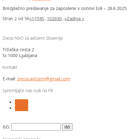
Brezplačno predavanje za zaposlene v osnovi šoli – 26.6.2025.
Stran 2 od 56
«
1
2
3
4
5
...
10
20
30
...
»
Zadnja »
Zveza NVO za avtizem Slovenije
Tržaška cesta 2
SI-1000 Ljubljana
Kontakt
E-mail:
zveza.avtizem@gmail.com
Spremljajte nas tudi na FB
Follow
Follow
Išči: