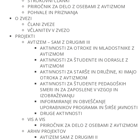
STROKOVNI ČLANKI
PRIROČNIK ZA DELO Z OSEBAMI Z AVTIZMOM
POHVALE IN PRIZNANJA
O ZVEZI
ČLANI ZVEZE
VČLANITEV V ZVEZO
PROJEKTI
AVTIZEM – SAM Z DRUGIMI III
AKTIVNOSTI ZA OTROKE IN MLADOSTNIKE Z
AVTIZMOM
AKTIVNOSTI ZA ŠTUDENTE IN ODRASLE Z
AVTIZMOM
AKTIVNOSTI ZA STARŠE IN DRUŽINE, KI IMAJO
OTROKA Z AVTIZMOM
AKTIVNOSTI ZA ŠTUDENTE PEDAGOŠKIH
SMERI IN ZA ZAPOSLENE V VZGOJI IN
IZOBRAŽEVANJU
INFORMIRANJE IN OBVEŠČANJE
UPORABNIKOV PROGRAMA IN ŠIRŠE JAVNOSTI
DRUGE AKTIVNOSTI
VIS A VIS
PRIROČNIK ZA DELO Z OSEBAMI Z AVTIZMOM
ARHIV PROJEKTOV
AVTIZEM SAM Z DRUGIMI II