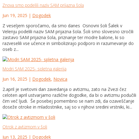
Znova smo podelili naziv SAM prijazna šola
Jun 19, 2025
|
Dogodek
Z veseljem sporočamo, da smo danes Osnovni šoli Šalek v
Velenju podelili naziv SAM prijazna šola. Šoli smo slovesno izročili
zastavo SAM prijazna šola, priznanje ter modre balone, ki so
razveselili vse učence in simbolizirajo podporo in razumevanje do
oseb z...
Modri SAM 2025- spletna galerija
Jun 16, 2025
|
Dogodek
,
Novica
2.april je svetovni dan zavedanja o avtizmu, zato na Zvezi čez
celoten april ustvarjamo različne dogodke, da bi o avtizmu podučili
čim več ljudi. Še posebej pomembno se nam zdi, da ozaveščanje
doseže otroke in mladostnike, saj so v njihovi sredini vrstniki, ki...
Otrok z avtizmom v šoli
Jun 13, 2025
|
Dogodek