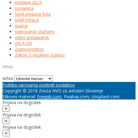
poplava 2023
poslanica
SAM prijazna šola;
SAM tržnica
spanje
svetovanje staršem;
video predavanje
VIS A VIS
Zagovorništvo
Zakon o visokem šolstvu
Arhivi
Arhivi
Politika varovanja osebnih podatkov
Copyright © 2018 Zveza NVO za avtizem Slovenije
Slikovni material:
Freepik.com
, Pixabay.com, Unsplash.com.
Prijava na dogodek
×
Prijava na dogodek
×
Prijava na dogodek
×