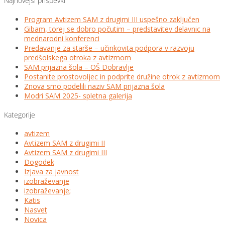
Najnovejši prispevki
Program Avtizem SAM z drugimi III uspešno zaključen
Gibam, torej se dobro počutim – predstavitev delavnic na
mednarodni konferenci
Predavanje za starše – učinkovita podpora v razvoju
predšolskega otroka z avtizmom
SAM prijazna šola – OŠ Dobravlje
Postanite prostovoljec in podprite družine otrok z avtizmom
Znova smo podelili naziv SAM prijazna šola
Modri SAM 2025- spletna galerija
Kategorije
avtizem
Avtizem SAM z drugimi II
Avtizem SAM z drugimi III
Dogodek
Izjava za javnost
izobraževanje
izobraževanje;
Katis
Nasvet
Novica