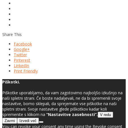
Share This
Facebook
Google+
Twitter
Pinterest
LinkedIn
Print Friendly
Piškotki.
Piškotke uporabljamo, da vam zagotovimo najboljšo izkušnjo na
naši spletni strani. Če boste nadaljevali, ne da bi spremenili svoje
nastavitve, bomo sklepali, da sprejemate vse piškotke na naši
spletni strani. Svoje nastavitve glede piškotkov kadar koli
spremenite s klikom na
“Nastavitve zasebnosti”.
V redu
Zavrni
Izvedi več
You can revoke your consent any time using the Revoke consent