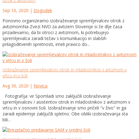
otrok z avtizmom
Sep 10, 2020
|
Dogodek
Ponovno organiziramo izobraževanje spremljevalcev otrok z
avtizmomNa Zvezi NVO za avtizem Slovenije si že dlje časa
prizadevamo, da bi otroci z avtizmom, ki potrebujejo
spremljevalca zaradi težav s komunikacijo in slabših
prilagoditvenih spretnosti, imeli pravico do...
Izobraževanje spremljevalcev otrok in mladostnikov z avtizmom v
vrtcu in v šoli
Avg 30, 2020
|
Novica
Fotografija: vir Spomladi smo zaključili izobraževanje
spremljevalcev / asistentov otrok in mladostnikov z avtizmom v
vrtcu in v osnovni šoli. Izobraževanje smo pričeli "v živo" in ga
zaradi epidemije zaključili spletno. Obe obliki izobraževanja sta
bili...