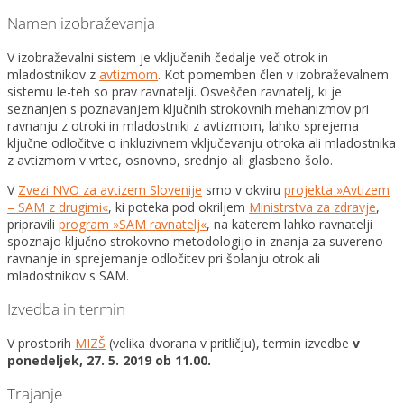
Namen izobraževanja
V izobraževalni sistem je vključenih čedalje več otrok in
mladostnikov z
avtizmom
. Kot pomemben člen v izobraževalnem
sistemu le-teh so prav ravnatelji. Osveščen ravnatelj, ki je
seznanjen s poznavanjem ključnih strokovnih mehanizmov pri
ravnanju z otroki in mladostniki z avtizmom, lahko sprejema
ključne odločitve o inkluzivnem vključevanju otroka ali mladostnika
z avtizmom v vrtec, osnovno, srednjo ali glasbeno šolo.
V
Zvezi NVO za avtizem Slovenije
smo v okviru
projekta »Avtizem
– SAM z drugimi«
, ki poteka pod okriljem
Ministrstva za zdravje
,
pripravili
program »SAM ravnatelj«
, na katerem lahko ravnatelji
spoznajo ključno strokovno metodologijo in znanja za suvereno
ravnanje in sprejemanje odločitev pri šolanju otrok ali
mladostnikov s SAM.
Izvedba in termin
V prostorih
MIZŠ
(velika dvorana v pritličju), termin izvedbe
v
ponedeljek, 27. 5. 2019 ob 11.00.
Trajanje