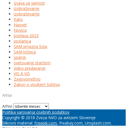
Izjava za javnost
izobraževanje
izobraževanje;
Katis
Nasvet
Novica
poplava 2023
poslanica
SAM prijazna šola;
SAM tržnica
spanje
svetovanje staršem;
video predavanje
VIS A VIS
Zagovorništvo
Zakon o visokem šolstvu
Arhivi
Arhivi
Politika varovanja osebnih podatkov
Copyright © 2018 Zveza NVO za avtizem Slovenije
Slikovni material:
Freepik.com
, Pixabay.com, Unsplash.com.