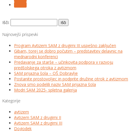
Follow
Išči:
Najnovejši prispevki
Program Avtizem SAM z drugimi III uspešno zaključen
Gibam, torej se dobro počutim – predstavitev delavnic na
mednarodni konferenci
Predavanje za starše – učinkovita podpora v razvoju
predšolskega otroka z avtizmom
SAM prijazna šola – OŠ Dobravlje
Postanite prostovoljec in podprite družine otrok z avtizmom
Znova smo podelili naziv SAM prijazna šola
Modri SAM 2025- spletna galerija
Kategorije
avtizem
Avtizem SAM z drugimi II
Avtizem SAM z drugimi III
Dogodek