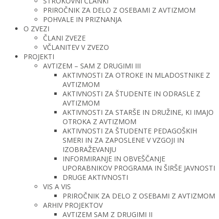
STROKOVNI ČLANKI
PRIROČNIK ZA DELO Z OSEBAMI Z AVTIZMOM
POHVALE IN PRIZNANJA
O ZVEZI
ČLANI ZVEZE
VČLANITEV V ZVEZO
PROJEKTI
AVTIZEM – SAM Z DRUGIMI III
AKTIVNOSTI ZA OTROKE IN MLADOSTNIKE Z
AVTIZMOM
AKTIVNOSTI ZA ŠTUDENTE IN ODRASLE Z
AVTIZMOM
AKTIVNOSTI ZA STARŠE IN DRUŽINE, KI IMAJO
OTROKA Z AVTIZMOM
AKTIVNOSTI ZA ŠTUDENTE PEDAGOŠKIH
SMERI IN ZA ZAPOSLENE V VZGOJI IN
IZOBRAŽEVANJU
INFORMIRANJE IN OBVEŠČANJE
UPORABNIKOV PROGRAMA IN ŠIRŠE JAVNOSTI
DRUGE AKTIVNOSTI
VIS A VIS
PRIROČNIK ZA DELO Z OSEBAMI Z AVTIZMOM
ARHIV PROJEKTOV
AVTIZEM SAM Z DRUGIMI II