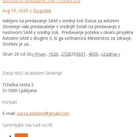
Brezplačno predavanje SAM v srednji šoli
Avg 19, 2020
|
Dogodek
Vabljeni na predavanje SAM v srednji šoli Zveza za avtizem
Slovenije vabi predavatelje v srednjih šolah na predavanje z
naslovom SAM v srednji šoli. Predavanje poteka v okviru projekta
Avtizem SAM z drugimi II, ki ga sofinancira Ministrstvo za zdravje.
Storitev je za...
Stran 29 od 56
« Prva
«
...
10
20
...
27
28
29
30
31
...
40
50
...
»
Zadnja »
Zveza NVO za avtizem Slovenije
Tržaška cesta 2
SI-1000 Ljubljana
Kontakt
E-mail:
zveza.avtizem@gmail.com
Spremljajte nas tudi na FB
Follow