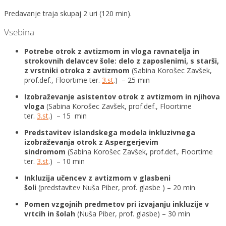
Predavanje traja skupaj 2 uri (120 min).
Vsebina
Potrebe otrok z avtizmom in vloga ravnatelja in
strokovnih delavcev šole: delo z zaposlenimi, s starši,
z vrstniki otroka z avtizmom
(Sabina Korošec Zavšek,
prof.def., Floortime ter.
3.st
.) – 25 min
Izobraževanje asistentov otrok z avtizmom in njihova
vloga
(Sabina Korošec Zavšek, prof.def., Floortime
ter.
3.st
.) – 15 min
Predstavitev islandskega modela inkluzivnega
izobraževanja otrok z Aspergerjevim
sindromom
(Sabina Korošec Zavšek, prof.def., Floortime
ter.
3.st
.) – 10 min
Inkluzija učencev z avtizmom v glasbeni
šoli
(predstavitev Nuša Piber, prof. glasbe ) – 20 min
Pomen vzgojnih predmetov pri izvajanju inkluzije v
vrtcih in šolah
(Nuša Piber, prof. glasbe) – 30 min