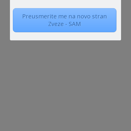
Preusmerite me na novo stran
Zveze - SAM
Integrirane igralne skupine za otroke z
avtizmom: Razvijanje socializacije in
imaginacije preko igre s sovrstniki
Izobraževanje je namenjeno
poglobljeni predstavitvi terapevtskega modela
integriranih igralnih skupin (IPG). Model je bil
oblikovan z mislijo na...