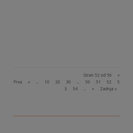
Pomagajte Društvu ASPI do stolov Društvo ASPI
je pričelo z deli na obnovi hiše, kjer bo v
kratkem zaživel dnevni center. Veliko delo
opravljajo starši pa tudi člani skupine Vox alia.
Trudijo se, da bo tu že v bližnji prihodnosti
zaživela tudi stanovanjska skupnost, ki...
Stran 52 od 56
«
Prva
«
...
10
20
30
...
50
51
52
5
3
54
...
»
Zadnja »