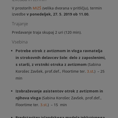
V prostorih
MIZŠ
(velika dvorana v pritličju), termin
izvedbe
v ponedeljek, 27. 5. 2019 ob 11.00.
Trajanje
Predavanje traja skupaj 2 uri (120 min).
Vsebina
Potrebe otrok z avtizmom in vloga ravnatelja
in strokovnih delavcev šole: delo z zaposlenimi,
s starši, z vrstniki otroka z avtizmom
(Sabina
Korošec Zavšek, prof.def., Floortime ter.
3.st
.) – 25
min
Izobraževanje asistentov otrok z avtizmom in
njihova vloga
(Sabina Korošec Zavšek, prof.def.,
Floortime ter.
3.st
.) – 15 min
Predstavitev islandskega modela inkluzivnega