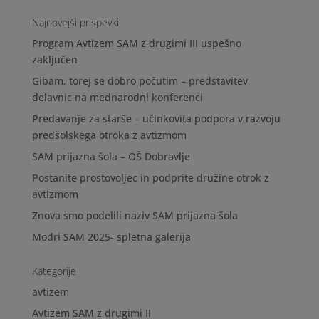
Najnovejši prispevki
Program Avtizem SAM z drugimi III uspešno
zaključen
Gibam, torej se dobro počutim – predstavitev
delavnic na mednarodni konferenci
Predavanje za starše – učinkovita podpora v razvoju
predšolskega otroka z avtizmom
SAM prijazna šola – OŠ Dobravlje
Postanite prostovoljec in podprite družine otrok z
avtizmom
Znova smo podelili naziv SAM prijazna šola
Modri SAM 2025- spletna galerija
Kategorije
avtizem
Avtizem SAM z drugimi II