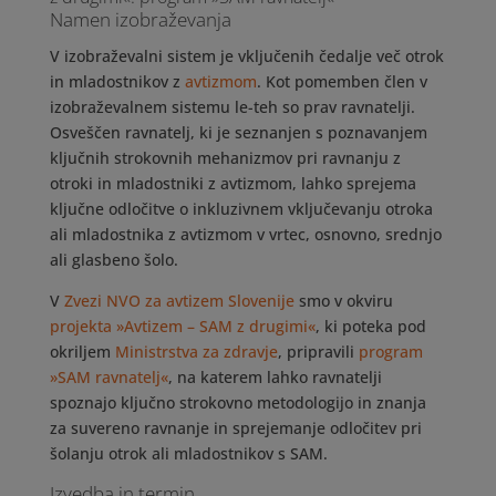
Namen izobraževanja
V izobraževalni sistem je vključenih čedalje več otrok
in mladostnikov z
avtizmom
. Kot pomemben člen v
izobraževalnem sistemu le-teh so prav ravnatelji.
Osveščen ravnatelj, ki je seznanjen s poznavanjem
ključnih strokovnih mehanizmov pri ravnanju z
otroki in mladostniki z avtizmom, lahko sprejema
ključne odločitve o inkluzivnem vključevanju otroka
ali mladostnika z avtizmom v vrtec, osnovno, srednjo
ali glasbeno šolo.
V
Zvezi NVO za avtizem Slovenije
smo v okviru
projekta »Avtizem – SAM z drugimi«
, ki poteka pod
okriljem
Ministrstva za zdravje
, pripravili
program
»SAM ravnatelj«
, na katerem lahko ravnatelji
spoznajo ključno strokovno metodologijo in znanja
za suvereno ravnanje in sprejemanje odločitev pri
šolanju otrok ali mladostnikov s SAM.
Izvedba in termin