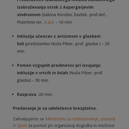
izobraževanja otrok z Aspergerjevim
sindromom
(Sabina Korošec Zavšek, prof.def.,
Floortime ter.
3.st
.) – 10 min
Inkluzija učencev z avtizmom v glasbeni
šoli
(predstavitev Nuša Piber, prof. glasbe ) – 20
min
Pomen vzgojnih predmetov pri izvajanju
inkluzije v vrtcih in šolah
(Nuša Piber, prof.
glasbe) – 30 min
Razprava
-20 min.
Predavanje je za udeležence brezplačno.
Zahvaljujemo se
Ministrstvu za izobraževanje, znanost
in šport
za pomoč pri organizaciji dogodka in možnost