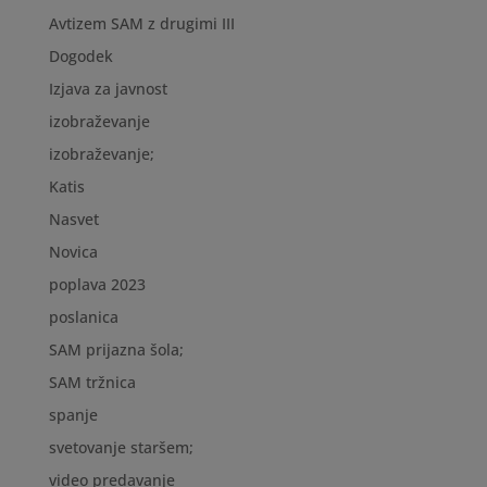
Avtizem SAM z drugimi III
Dogodek
Izjava za javnost
izobraževanje
izobraževanje;
Katis
Nasvet
Novica
poplava 2023
poslanica
SAM prijazna šola;
SAM tržnica
spanje
svetovanje staršem;
video predavanje