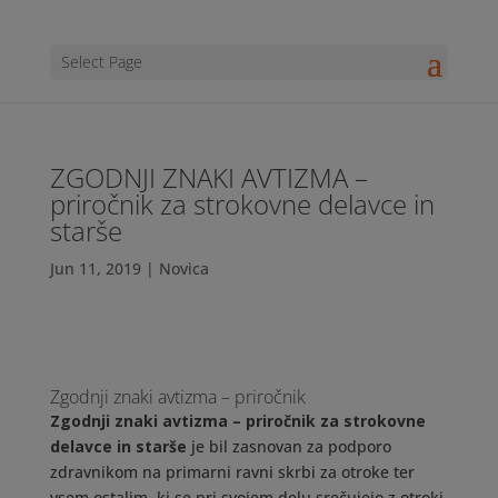
Select Page
ZGODNJI ZNAKI AVTIZMA –
priročnik za strokovne delavce in
starše
Jun 11, 2019
|
Novica
Zgodnji znaki avtizma – priročnik
Zgodnji znaki avtizma – priročnik za strokovne
delavce in starše
je bil zasnovan za podporo
zdravnikom na primarni ravni skrbi za otroke ter
vsem ostalim, ki se pri svojem delu srečujejo z otroki.