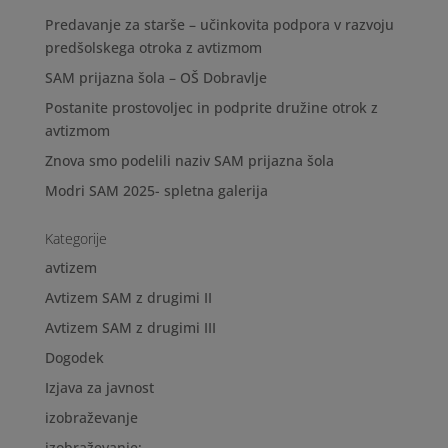
Predavanje za starše – učinkovita podpora v razvoju
predšolskega otroka z avtizmom
SAM prijazna šola – OŠ Dobravlje
Postanite prostovoljec in podprite družine otrok z
avtizmom
Znova smo podelili naziv SAM prijazna šola
Modri SAM 2025- spletna galerija
Kategorije
avtizem
Avtizem SAM z drugimi II
Avtizem SAM z drugimi III
Dogodek
Izjava za javnost
izobraževanje
izobraževanje;