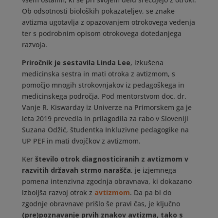
Ob odsotnosti bioloških pokazateljev, se znake
avtizma ugotavlja z opazovanjem otrokovega vedenja
ter s podrobnim opisom otrokovega dotedanjega
razvoja.
Priročnik je sestavila Linda Lee
, izkušena
medicinska sestra in mati otroka z avtizmom, s
pomočjo mnogih strokovnjakov iz pedagoškega in
medicinskega področja. Pod mentorstvom doc. dr.
Vanje R. Kiswarday iz Univerze na Primorskem ga je
leta 2019 prevedla in prilagodila za rabo v Sloveniji
Suzana Odžić, študentka Inkluzivne pedagogike na
UP PEF in mati dvojčkov z avtizmom.
Ker
število otrok diagnosticiranih z avtizmom v
razvitih državah strmo narašča
, je izjemnega
pomena intenzivna zgodnja obravnava, ki dokazano
izboljša razvoj otrok z
avtizmom
. Da pa bi do
zgodnje obravnave prišlo še pravi čas, je ključno
(pre)poznavanje prvih znakov avtizma, tako s