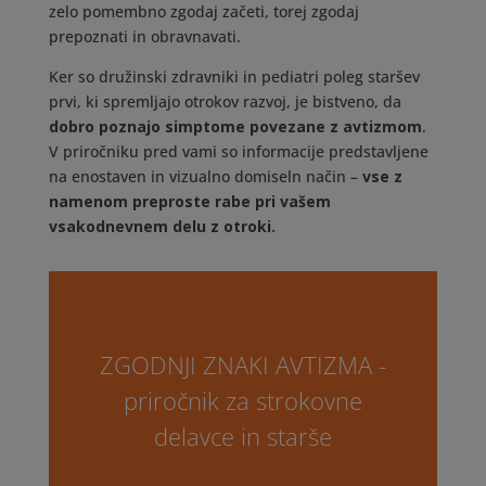
zelo pomembno zgodaj začeti, torej zgodaj
prepoznati in obravnavati.
Ker so družinski zdravniki in pediatri poleg staršev
prvi, ki spremljajo otrokov razvoj, je bistveno, da
dobro poznajo simptome povezane z avtizmom
.
V priročniku pred vami so informacije predstavljene
na enostaven in vizualno domiseln način –
vse z
namenom preproste rabe pri vašem
vsakodnevnem delu z otroki.
ZGODNJI ZNAKI AVTIZMA -
priročnik za strokovne
delavce in starše