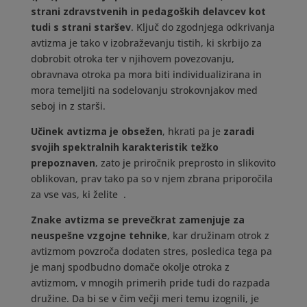
strani zdravstvenih in pedagoških delavcev kot
tudi s strani staršev
. Ključ do zgodnjega odkrivanja
avtizma je tako v izobraževanju tistih, ki skrbijo za
dobrobit otroka ter v njihovem povezovanju,
obravnava otroka pa mora biti individualizirana in
mora temeljiti na sodelovanju strokovnjakov med
seboj in z starši.
Učinek avtizma je obsežen
, hkrati pa je
zaradi
svojih spektralnih karakteristik težko
prepoznaven
, zato je priročnik preprosto in slikovito
oblikovan, prav tako pa so v njem zbrana priporočila
za vse vas, ki želite
.
Znake avtizma se prevečkrat zamenjuje za
neuspešne vzgojne tehnike
, kar družinam otrok z
avtizmom povzroča dodaten stres, posledica tega pa
je manj spodbudno domače okolje otroka z
avtizmom, v mnogih primerih pride tudi do razpada
družine. Da bi se v čim večji meri temu izognili, je