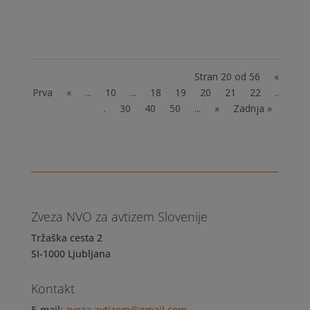
predstavili dvema strankama. Odzvala se je
stranka...
Stran 20 od 56
«
Prva
«
...
10
...
18
19
20
21
22
..
.
30
40
50
...
»
Zadnja »
Zveza NVO za avtizem Slovenije
Tržaška cesta 2
SI-1000 Ljubljana
Kontakt
E-mail:
zveza.avtizem@gmail.com