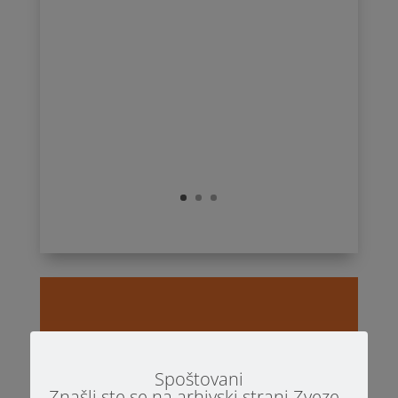
ZGODNJI ZNAKI AVTIZMA -
Spoštovani
priročnik za strokovne
Znašli ste se na arhivski strani Zveze -