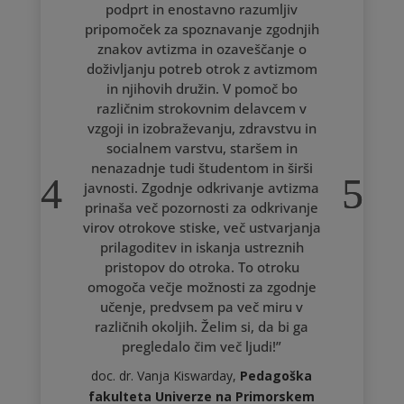
podprt in enostavno razumljiv
pripomoček za spoznavanje zgodnjih
znakov avtizma in ozaveščanje o
doživljanju potreb otrok z avtizmom
in njihovih družin. V pomoč bo
različnim strokovnim delavcem v
vzgoji in izobraževanju, zdravstvu in
socialnem varstvu, staršem in
nenazadnje tudi študentom in širši
javnosti. Zgodnje odkrivanje avtizma
prinaša več pozornosti za odkrivanje
virov otrokove stiske, več ustvarjanja
prilagoditev in iskanja ustreznih
pristopov do otroka. To otroku
omogoča večje možnosti za zgodnje
učenje, predvsem pa več miru v
različnih okoljih. Želim si, da bi ga
pregledalo čim več ljudi!”
doc. dr. Vanja Kiswarday,
Pedagoška
fakulteta Univerze na Primorskem