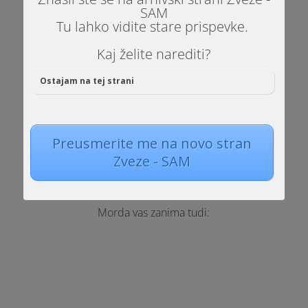
delavce in starše
SAM
Tu lahko vidite stare prispevke.
Kaj želite narediti?
Prenesi priročnik
Ostajam na tej strani
Preusmerite me na novo stran
Zveze - SAM
Morda vas zanima tudi: