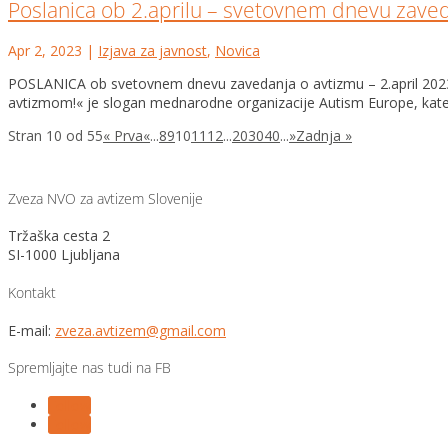
Poslanica ob 2.aprilu – svetovnem dnevu zave
Apr 2, 2023
|
Izjava za javnost
,
Novica
POSLANICA ob svetovnem dnevu zavedanja o avtizmu – 2.april 20
avtizmom!« je slogan mednarodne organizacije Autism Europe, katere
Stran 10 od 55
« Prva
«
...
8
9
10
11
12
...
20
30
40
...
»
Zadnja »
Zveza NVO za avtizem Slovenije
Tržaška cesta 2
SI-1000 Ljubljana
Kontakt
E-mail:
zveza.avtizem@gmail.com
Spremljajte nas tudi na FB
Follow
Follow