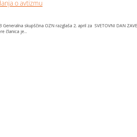
danja o avtizmu
23 Generalna skupščina OZN razglaša 2. april za SVETOVNI DAN ZA
 članica je...