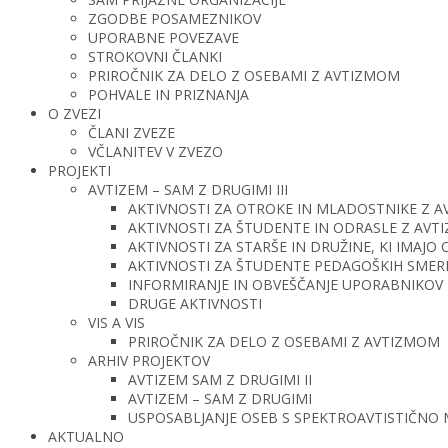
ZGODBE POSAMEZNIKOV
UPORABNE POVEZAVE
STROKOVNI ČLANKI
PRIROČNIK ZA DELO Z OSEBAMI Z AVTIZMOM
POHVALE IN PRIZNANJA
O ZVEZI
ČLANI ZVEZE
VČLANITEV V ZVEZO
PROJEKTI
AVTIZEM – SAM Z DRUGIMI III
AKTIVNOSTI ZA OTROKE IN MLADOSTNIKE Z 
AKTIVNOSTI ZA ŠTUDENTE IN ODRASLE Z AV
AKTIVNOSTI ZA STARŠE IN DRUŽINE, KI IMAJ
AKTIVNOSTI ZA ŠTUDENTE PEDAGOŠKIH SMERI 
INFORMIRANJE IN OBVEŠČANJE UPORABNIKOV 
DRUGE AKTIVNOSTI
VIS A VIS
PRIROČNIK ZA DELO Z OSEBAMI Z AVTIZMOM
ARHIV PROJEKTOV
AVTIZEM SAM Z DRUGIMI II
AVTIZEM – SAM Z DRUGIMI
USPOSABLJANJE OSEB S SPEKTROAVTISTIČNO
AKTUALNO