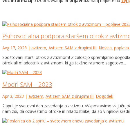
Več informacij
o izobraževanju
in prijavnico
nanj najdete na
tej 
Psihosocialna podpora staršem otrok z avtiz
Avg 17, 2023
|
avtizem
,
Avtizem SAM z drugimi III
,
Novica
,
poplava
Spoštovani starši otrok z avtizmom! Z žalostjo spremljamo dogodke, 
otrok ali mladostnik z avtizmom, ki ga takšne razmere zagotovo...
Modri SAM – 2023
Apr 3, 2023
|
avtizem
,
Avtizem SAM z drugimi III
,
Dogodek
2.april je svetovni dan zavedanja o avtizmu. »Vzpostavimo vključ
nam zdi, da ozavestimo otroke in mladostnike, da so v njihovi sredini