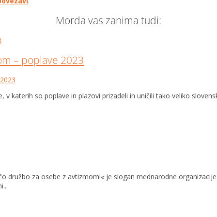
povezavi
.
Morda vas zanima tudi:
mom – poplave 2023
 2023
v katerih so poplave in plazovi prizadeli in uničili tako veliko slo
ujočo družbo za osebe z avtizmom!« je slogan mednarodne organizaci
...