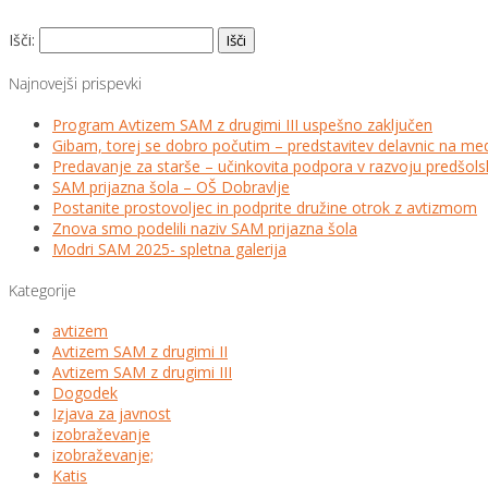
Išči:
Najnovejši prispevki
Program Avtizem SAM z drugimi III uspešno zaključen
Gibam, torej se dobro počutim – predstavitev delavnic na me
Predavanje za starše – učinkovita podpora v razvoju predšo
SAM prijazna šola – OŠ Dobravlje
Postanite prostovoljec in podprite družine otrok z avtizmom
Znova smo podelili naziv SAM prijazna šola
Modri SAM 2025- spletna galerija
Kategorije
avtizem
Avtizem SAM z drugimi II
Avtizem SAM z drugimi III
Dogodek
Izjava za javnost
izobraževanje
izobraževanje;
Katis