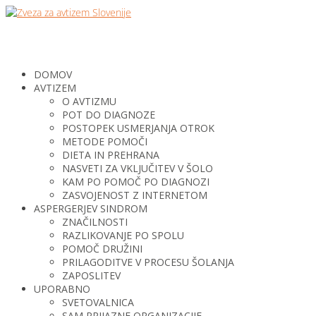
DOMOV
AVTIZEM
O AVTIZMU
POT DO DIAGNOZE
POSTOPEK USMERJANJA OTROK
METODE POMOČI
DIETA IN PREHRANA
NASVETI ZA VKLJUČITEV V ŠOLO
KAM PO POMOČ PO DIAGNOZI
ZASVOJENOST Z INTERNETOM
ASPERGERJEV SINDROM
ZNAČILNOSTI
RAZLIKOVANJE PO SPOLU
POMOČ DRUŽINI
PRILAGODITVE V PROCESU ŠOLANJA
ZAPOSLITEV
UPORABNO
SVETOVALNICA
SAM PRIJAZNE ORGANIZACIJE