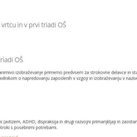
rtcu in v prvi triadi OŠ
triadi OŠ
zanimivo izobraževanje primerno predvsem za strokovne delavce in st
avilnikom o napredovanju zaposlenih v vzgoji in izobraževanju v naziv
 (avtizem, ADHD, dispraksija in drugi razvojni primanjkljaji in zaostan
otroki s posebnimi potrebami.