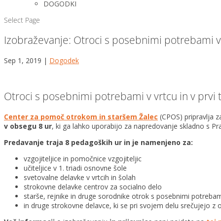
DOGODKI
Select Page
Izobraževanje: Otroci s posebnimi potrebami v v
Sep 1, 2019
|
Dogodek
Otroci s posebnimi potrebami v vrtcu in v prvi 
Center za pomoč otrokom in staršem Žalec
(CPOS) pripravlja 
v obsegu 8 ur
, ki ga lahko uporabijo za napredovanje skladno s Pr
Predavanje traja 8 pedagoških ur in je namenjeno za:
vzgojiteljice in pomočnice vzgojiteljic
učiteljice v 1. triadi osnovne šole
svetovalne delavke v vrtcih in šolah
strokovne delavke centrov za socialno delo
starše, rejnike in druge sorodnike otrok s posebnimi potrebami
in druge strokovne delavce, ki se pri svojem delu srečujejo z 