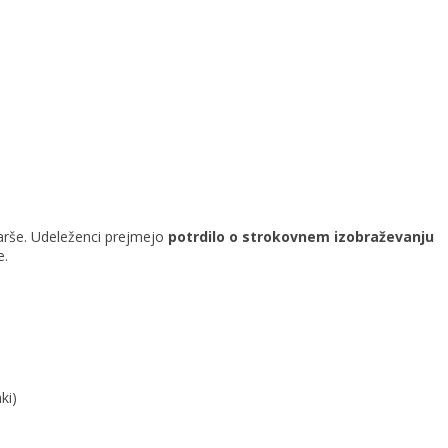
arše. Udeleženci prejmejo
potrdilo o strokovnem izobraževanju
e.
ki)