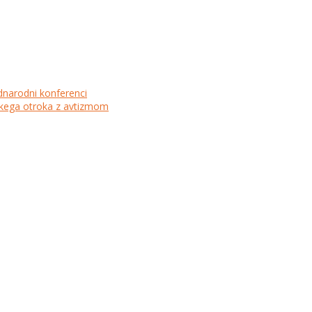
dnarodni konferenci
lskega otroka z avtizmom