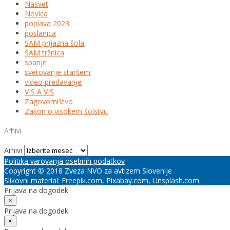
Nasvet
Novica
poplava 2023
poslanica
SAM prijazna šola;
SAM tržnica
spanje
svetovanje staršem;
video predavanje
VIS A VIS
Zagovorništvo
Zakon o visokem šolstvu
Arhivi
Arhivi
Politika varovanja osebnih podatkov
Copyright © 2018 Zveza NVO za avtizem Slovenije
Slikovni material:
Freepik.com
, Pixabay.com, Unsplash.com.
Prijava na dogodek
×
Prijava na dogodek
×