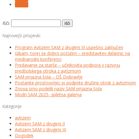
Follow
Išči:
Najnovejši prispevki
Program Avtizem SAM z drugimi III uspešno zaključen
Gibam, torej se dobro počutim – predstavitev delavnic na
mednarodni konferenci
Predavanje za starše – učinkovita podpora v razvoju
predšolskega otroka z avtizmom
SAM prijazna šola – OŠ Dobravlje
Postanite prostovoljec in podprite družine otrok z avtizmom
Znova smo podelili naziv SAM prijazna šola
Modri SAM 2025- spletna galerija
Kategorije
avtizem
Avtizem SAM z drugimi II
Avtizem SAM z drugimi III
Dogodek