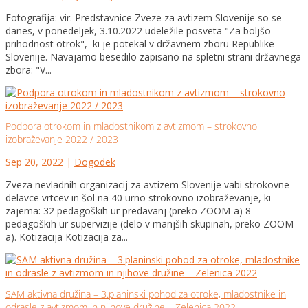
Fotografija: vir. Predstavnice Zveze za avtizem Slovenije so se
danes, v ponedeljek, 3.10.2022 udeležile posveta "Za boljšo
prihodnost otrok", ki je potekal v državnem zboru Republike
Slovenije. Navajamo besedilo zapisano na spletni strani državnega
zbora: "V...
Podpora otrokom in mladostnikom z avtizmom – strokovno
izobraževanje 2022 / 2023
Sep 20, 2022
|
Dogodek
Zveza nevladnih organizacij za avtizem Slovenije vabi strokovne
delavce vrtcev in šol na 40 urno strokovno izobraževanje, ki
zajema: 32 pedagoških ur predavanj (preko ZOOM-a) 8
pedagoških ur supervizije (delo v manjših skupinah, preko ZOOM-
a). Kotizacija Kotizacija za...
SAM aktivna družina – 3.planinski pohod za otroke, mladostnike in
odrasle z avtizmom in njihove družine – Zelenica 2022