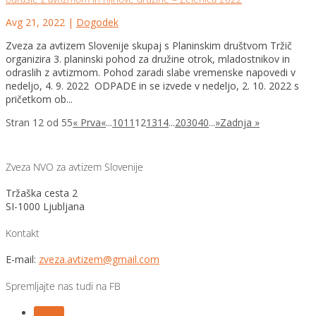
Avg 21, 2022
|
Dogodek
Zveza za avtizem Slovenije skupaj s Planinskim društvom Tržič
organizira 3. planinski pohod za družine otrok, mladostnikov in
odraslih z avtizmom. Pohod zaradi slabe vremenske napovedi v
nedeljo, 4. 9. 2022 ODPADE in se izvede v nedeljo, 2. 10. 2022 s
pričetkom ob...
Stran 12 od 55
« Prva
«
...
10
11
12
13
14
...
20
30
40
...
»
Zadnja »
Zveza NVO za avtizem Slovenije
Tržaška cesta 2
SI-1000 Ljubljana
Kontakt
E-mail:
zveza.avtizem@gmail.com
Spremljajte nas tudi na FB
Follow