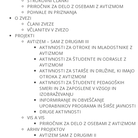
STROKOVNI ČLANKI
PRIROČNIK ZA DELO Z OSEBAMI Z AVTIZMOM
POHVALE IN PRIZNANJA
O ZVEZI
ČLANI ZVEZE
VČLANITEV V ZVEZO
PROJEKTI
AVTIZEM – SAM Z DRUGIMI III
AKTIVNOSTI ZA OTROKE IN MLADOSTNIKE Z
AVTIZMOM
AKTIVNOSTI ZA ŠTUDENTE IN ODRASLE Z
AVTIZMOM
AKTIVNOSTI ZA STARŠE IN DRUŽINE, KI IMAJO
OTROKA Z AVTIZMOM
AKTIVNOSTI ZA ŠTUDENTE PEDAGOŠKIH
SMERI IN ZA ZAPOSLENE V VZGOJI IN
IZOBRAŽEVANJU
INFORMIRANJE IN OBVEŠČANJE
UPORABNIKOV PROGRAMA IN ŠIRŠE JAVNOSTI
DRUGE AKTIVNOSTI
VIS A VIS
PRIROČNIK ZA DELO Z OSEBAMI Z AVTIZMOM
ARHIV PROJEKTOV
AVTIZEM SAM Z DRUGIMI II