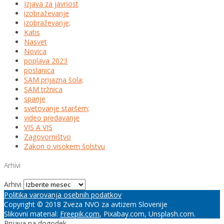
Izjava za javnost
izobraževanje
izobraževanje;
Katis
Nasvet
Novica
poplava 2023
poslanica
SAM prijazna šola;
SAM tržnica
spanje
svetovanje staršem;
video predavanje
VIS A VIS
Zagovorništvo
Zakon o visokem šolstvu
Arhivi
Arhivi
Politika varovanja osebnih podatkov
Copyright © 2018 Zveza NVO za avtizem Slovenije
Slikovni material:
Freepik.com
, Pixabay.com, Unsplash.com.
Prijava na dogodek