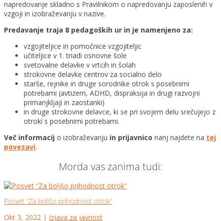
napredovanje skladno s Pravilnikom o napredovanju zaposlenih v
vzgoji in izobraževanju v nazive.
Predavanje traja 8 pedagoških ur in je namenjeno za:
vzgojiteljice in pomočnice vzgojiteljic
učiteljice v 1. triadi osnovne šole
svetovalne delavke v vrtcih in šolah
strokovne delavke centrov za socialno delo
starše, rejnike in druge sorodnike otrok s posebnimi
potrebami (avtizem, ADHD, dispraksija in drugi razvojni
primanjkljaji in zaostanki)
in druge strokovne delavce, ki se pri svojem delu srečujejo z
otroki s posebnimi potrebami.
Več informacij
o izobraževanju
in prijavnico
nanj najdete na
tej
povezavi
.
Morda vas zanima tudi:
Posvet “Za boljšo prihodnost otrok”
Okt 3, 2022
|
Izjava za javnost