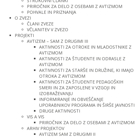
STROKOVNI ČLANKI
PRIROČNIK ZA DELO Z OSEBAMI Z AVTIZMOM
POHVALE IN PRIZNANJA
O ZVEZI
ČLANI ZVEZE
VČLANITEV V ZVEZO
PROJEKTI
AVTIZEM – SAM Z DRUGIMI III
AKTIVNOSTI ZA OTROKE IN MLADOSTNIKE Z
AVTIZMOM
AKTIVNOSTI ZA ŠTUDENTE IN ODRASLE Z
AVTIZMOM
AKTIVNOSTI ZA STARŠE IN DRUŽINE, KI IMAJO
OTROKA Z AVTIZMOM
AKTIVNOSTI ZA ŠTUDENTE PEDAGOŠKIH
SMERI IN ZA ZAPOSLENE V VZGOJI IN
IZOBRAŽEVANJU
INFORMIRANJE IN OBVEŠČANJE
UPORABNIKOV PROGRAMA IN ŠIRŠE JAVNOSTI
DRUGE AKTIVNOSTI
VIS A VIS
PRIROČNIK ZA DELO Z OSEBAMI Z AVTIZMOM
ARHIV PROJEKTOV
AVTIZEM SAM Z DRUGIMI II