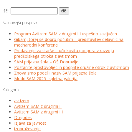
Išči:
Najnovejši prispevki
Program Avtizem SAM z drugimi III uspešno zaključen
Gibam, torej se dobro počutim – predstavitev delavnic na
mednarodni konferenci
Predavanje za starše – učinkovita podpora v razvoju
predšolskega otroka z avtizmom
SAM prijazna šola – OŠ Dobravlje
Postanite prostovoljec in podprite družine otrok z avtizmom
Znova smo podelili naziv SAM prijazna šola
Modri SAM 2025- spletna galerija
Kategorije
avtizem
Avtizem SAM z drugimi II
Avtizem SAM z drugimi III
Dogodek
Izjava za javnost
izobraževanje