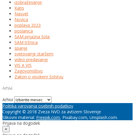
izobraževanje;
Katis
Nasvet
Novica
poplava 2023
poslanica
SAM prijazna šola;
SAM tržnica
spanje
svetovanje staršem;
video predavanje
VIS A VIS
Zagovorništvo
Zakon o visokem šolstvu
Arhivi
Arhivi
Politika varovanja osebnih podatkov
Copyright © 2018 Zveza NVO za avtizem Slovenije
Slikovni material:
Freepik.com
, Pixabay.com, Unsplash.com.
Prijava na dogodek
×