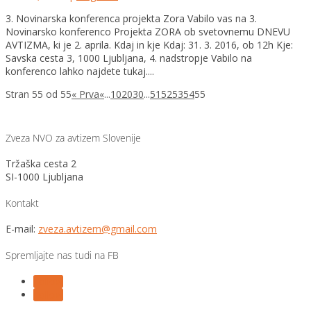
3. Novinarska konferenca projekta Zora Vabilo vas na 3.
Novinarsko konferenco Projekta ZORA ob svetovnemu DNEVU
AVTIZMA, ki je 2. aprila. Kdaj in kje Kdaj: 31. 3. 2016, ob 12h Kje:
Savska cesta 3, 1000 Ljubljana, 4. nadstropje Vabilo na
konferenco lahko najdete tukaj....
Stran 55 od 55
« Prva
«
...
10
20
30
...
51
52
53
54
55
Zveza NVO za avtizem Slovenije
Tržaška cesta 2
SI-1000 Ljubljana
Kontakt
E-mail:
zveza.avtizem@gmail.com
Spremljajte nas tudi na FB
Follow
Follow