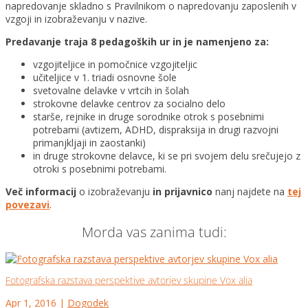
napredovanje skladno s Pravilnikom o napredovanju zaposlenih v
vzgoji in izobraževanju v nazive.
Predavanje traja 8 pedagoških ur in je namenjeno za:
vzgojiteljice in pomočnice vzgojiteljic
učiteljice v 1. triadi osnovne šole
svetovalne delavke v vrtcih in šolah
strokovne delavke centrov za socialno delo
starše, rejnike in druge sorodnike otrok s posebnimi
potrebami (avtizem, ADHD, dispraksija in drugi razvojni
primanjkljaji in zaostanki)
in druge strokovne delavce, ki se pri svojem delu srečujejo z
otroki s posebnimi potrebami.
Več informacij
o izobraževanju
in prijavnico
nanj najdete na
tej
povezavi
.
Morda vas zanima tudi:
Fotografska razstava perspektive avtorjev skupine Vox alia
Apr 1, 2016
|
Dogodek