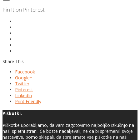
Pin It on Pinterest
Share This
Facebook
Google+
Twitter
Pinterest
LinkedIn
Print Friendly
Piškotki.
Piškotke uporabljamo, da vam zagotovimo najboljšo izkušnjo na
naši spletni strani. Če boste nadaljevali, ne da bi spremenili svoje
nastavitve, bomo sklepali, da sprejemate vse piškotke na naši