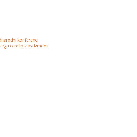
dnarodni konferenci
lskega otroka z avtizmom