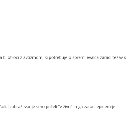
bi otroci z avtizmom, ki potrebujejo spremljevalca zaradi težav s
oli. Izobraževanje smo pričeli "v živo" in ga zaradi epidemije