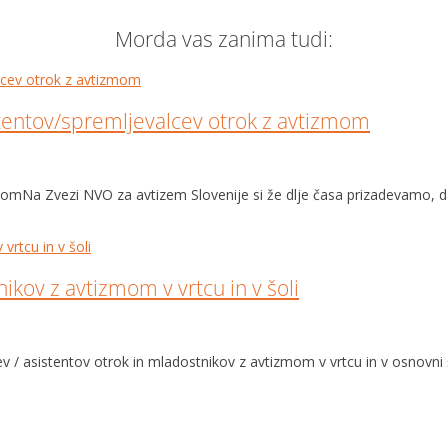
Morda vas zanima tudi:
istentov/spremljevalcev otrok z avtizmom
mNa Zvezi NVO za avtizem Slovenije si že dlje časa prizadevamo, da 
kov z avtizmom v vrtcu in v šoli
v / asistentov otrok in mladostnikov z avtizmom v vrtcu in v osnovni š