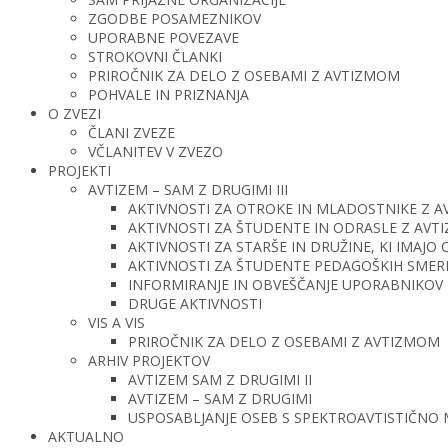
ZGODBE POSAMEZNIKOV
UPORABNE POVEZAVE
STROKOVNI ČLANKI
PRIROČNIK ZA DELO Z OSEBAMI Z AVTIZMOM
POHVALE IN PRIZNANJA
O ZVEZI
ČLANI ZVEZE
VČLANITEV V ZVEZO
PROJEKTI
AVTIZEM – SAM Z DRUGIMI III
AKTIVNOSTI ZA OTROKE IN MLADOSTNIKE Z 
AKTIVNOSTI ZA ŠTUDENTE IN ODRASLE Z AV
AKTIVNOSTI ZA STARŠE IN DRUŽINE, KI IMAJ
AKTIVNOSTI ZA ŠTUDENTE PEDAGOŠKIH SMERI 
INFORMIRANJE IN OBVEŠČANJE UPORABNIKOV 
DRUGE AKTIVNOSTI
VIS A VIS
PRIROČNIK ZA DELO Z OSEBAMI Z AVTIZMOM
ARHIV PROJEKTOV
AVTIZEM SAM Z DRUGIMI II
AVTIZEM – SAM Z DRUGIMI
USPOSABLJANJE OSEB S SPEKTROAVTISTIČNO
AKTUALNO