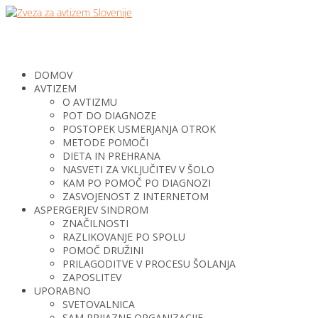
DOMOV
AVTIZEM
O AVTIZMU
POT DO DIAGNOZE
POSTOPEK USMERJANJA OTROK
METODE POMOČI
DIETA IN PREHRANA
NASVETI ZA VKLJUČITEV V ŠOLO
KAM PO POMOČ PO DIAGNOZI
ZASVOJENOST Z INTERNETOM
ASPERGERJEV SINDROM
ZNAČILNOSTI
RAZLIKOVANJE PO SPOLU
POMOČ DRUŽINI
PRILAGODITVE V PROCESU ŠOLANJA
ZAPOSLITEV
UPORABNO
SVETOVALNICA
SAM PRIJAZNE ORGANIZACIJE