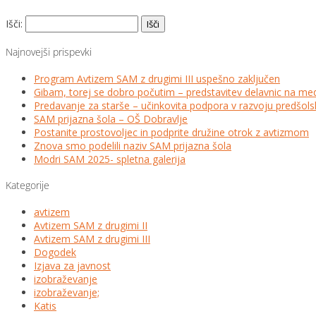
Išči:
Najnovejši prispevki
Program Avtizem SAM z drugimi III uspešno zaključen
Gibam, torej se dobro počutim – predstavitev delavnic na me
Predavanje za starše – učinkovita podpora v razvoju predšo
SAM prijazna šola – OŠ Dobravlje
Postanite prostovoljec in podprite družine otrok z avtizmom
Znova smo podelili naziv SAM prijazna šola
Modri SAM 2025- spletna galerija
Kategorije
avtizem
Avtizem SAM z drugimi II
Avtizem SAM z drugimi III
Dogodek
Izjava za javnost
izobraževanje
izobraževanje;
Katis