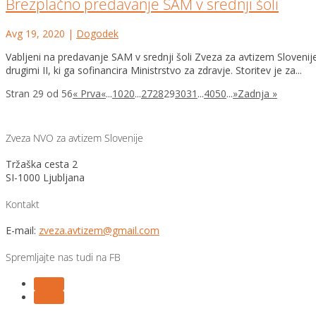
Brezplačno predavanje SAM v srednji šoli
Avg 19, 2020
|
Dogodek
Vabljeni na predavanje SAM v srednji šoli Zveza za avtizem Sloveni
drugimi II, ki ga sofinancira Ministrstvo za zdravje. Storitev je za...
Stran 29 od 56
« Prva
«
...
10
20
...
27
28
29
30
31
...
40
50
...
»
Zadnja »
Zveza NVO za avtizem Slovenije
Tržaška cesta 2
SI-1000 Ljubljana
Kontakt
E-mail:
zveza.avtizem@gmail.com
Spremljajte nas tudi na FB
Follow
Follow