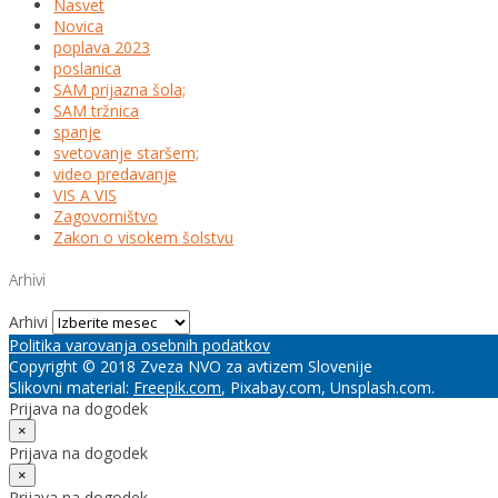
Nasvet
Novica
poplava 2023
poslanica
SAM prijazna šola;
SAM tržnica
spanje
svetovanje staršem;
video predavanje
VIS A VIS
Zagovorništvo
Zakon o visokem šolstvu
Arhivi
Arhivi
Politika varovanja osebnih podatkov
Copyright © 2018 Zveza NVO za avtizem Slovenije
Slikovni material:
Freepik.com
, Pixabay.com, Unsplash.com.
Prijava na dogodek
×
Prijava na dogodek
×
Prijava na dogodek