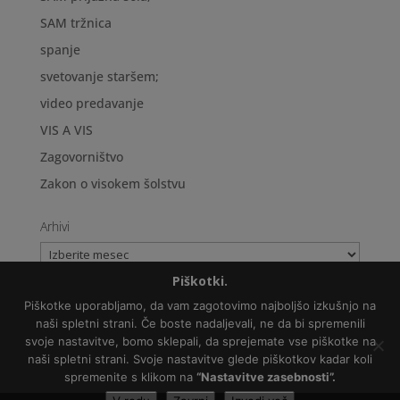
SAM tržnica
spanje
svetovanje staršem;
video predavanje
VIS A VIS
Zagovorništvo
Zakon o visokem šolstvu
Arhivi
Arhivi
Piškotki.
Piškotke uporabljamo, da vam zagotovimo najboljšo izkušnjo na
naši spletni strani. Če boste nadaljevali, ne da bi spremenili
svoje nastavitve, bomo sklepali, da sprejemate vse piškotke na
Politika varovanja osebnih podatkov
naši spletni strani. Svoje nastavitve glede piškotkov kadar koli
Copyright © 2018 Zveza NVO za avtizem Slovenije
spremenite s klikom na
“Nastavitve zasebnosti”.
Slikovni material:
Freepik.com
, Pixabay.com,