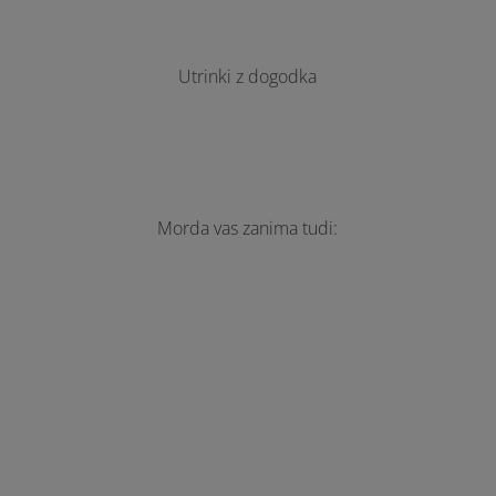
Utrinki z dogodka
Morda vas zanima tudi:
Na 2.april, svetovni dan zavedanja o avtizmu
smo imeli člani Zveze za avtizem glasovanje za
nove člane izvršnega odbora in predsednika