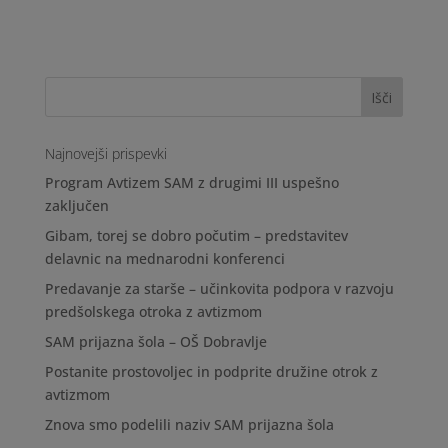
Najnovejši prispevki
Program Avtizem SAM z drugimi III uspešno
zaključen
Gibam, torej se dobro počutim – predstavitev
delavnic na mednarodni konferenci
Predavanje za starše – učinkovita podpora v razvoju
predšolskega otroka z avtizmom
SAM prijazna šola – OŠ Dobravlje
Postanite prostovoljec in podprite družine otrok z
avtizmom
Znova smo podelili naziv SAM prijazna šola