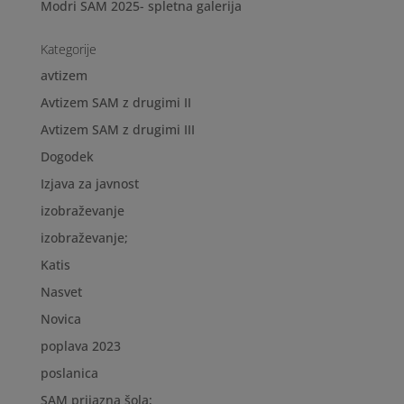
Modri SAM 2025- spletna galerija
Kategorije
avtizem
Avtizem SAM z drugimi II
Avtizem SAM z drugimi III
Dogodek
Izjava za javnost
izobraževanje
izobraževanje;
Katis
Nasvet
Novica
poplava 2023
poslanica
SAM prijazna šola;