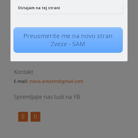
Ostajam na tej strani
Preusmerite me na novo stran
Zveza NVO za avtizem Slovenije
Zveze - SAM
Tržaška cesta 2
SI-1000 Ljubljana
Kontakt
E-mail:
zveza.avtizem@gmail.com
Spremljajte nas tudi na FB