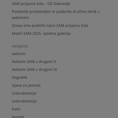
SAM prijazna šola – OŠ Dobravlje
Postanite prostovoljec in podprite družine otrok z
avtizmom
Znova smo podelili naziv SAM prijazna šola
Modri SAM 2025- spletna galerija
Kategorije
avtizem
Avtizem SAM z drugimi II
Avtizem SAM z drugimi III
Dogodek
Izjava za javnost
izobraževanje
izobraževanje;
Katis
Nasvet