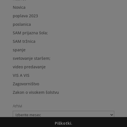
Novica
poplava 2023
poslanica
SAM prijazna šola;
SAM tržnica
spanje
svetovanje staršem;
video predavanje
VIS A VIS
Zagovorništvo
Zakon o visokem šolstvu
Arhivi
Arhivi
Piškotki.