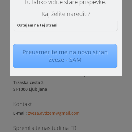
Tu lahko vidite stare prispevke.
Kaj želite narediti?
Stran 9 od 56
«
Prva
«
...
7
8
9
10
11
...
20
30
Ostajam na tej strani
40
...
»
Zadnja »
Preusmerite me na novo stran
Zveze - SAM
Zveza NVO za avtizem Slovenije
Tržaška cesta 2
SI-1000 Ljubljana
Kontakt
E-mail:
zveza.avtizem@gmail.com
Spremljajte nas tudi na FB