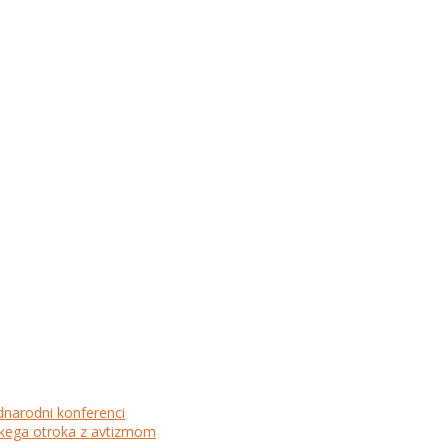
dnarodni konferenci
lskega otroka z avtizmom