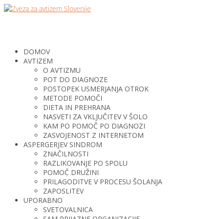
DOMOV
AVTIZEM
O AVTIZMU
POT DO DIAGNOZE
POSTOPEK USMERJANJA OTROK
METODE POMOČI
DIETA IN PREHRANA
NASVETI ZA VKLJUČITEV V ŠOLO
KAM PO POMOČ PO DIAGNOZI
ZASVOJENOST Z INTERNETOM
ASPERGERJEV SINDROM
ZNAČILNOSTI
RAZLIKOVANJE PO SPOLU
POMOČ DRUŽINI
PRILAGODITVE V PROCESU ŠOLANJA
ZAPOSLITEV
UPORABNO
SVETOVALNICA
SAM PRIJAZNE ORGANIZACIJE