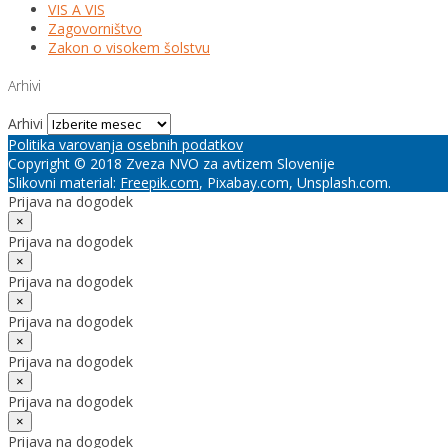
VIS A VIS
Zagovorništvo
Zakon o visokem šolstvu
Arhivi
Arhivi
Politika varovanja osebnih podatkov
Copyright © 2018 Zveza NVO za avtizem Slovenije
Slikovni material:
Freepik.com
, Pixabay.com, Unsplash.com.
Prijava na dogodek
×
Prijava na dogodek
×
Prijava na dogodek
×
Prijava na dogodek
×
Prijava na dogodek
×
Prijava na dogodek
×
Prijava na dogodek