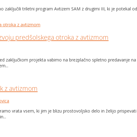
ključili triletni program Avtizem SAM z drugimi III, ki je potekal od 
azvoju predšolskega otroka z avtizmom
 pred zaključkom projekta vabimo na brezplačno spletno predavanje n
em...
ok z avtizmom
vica
amo vrata vsem, ki jim je blizu prostovoljsko delo in želijo prispev
n...