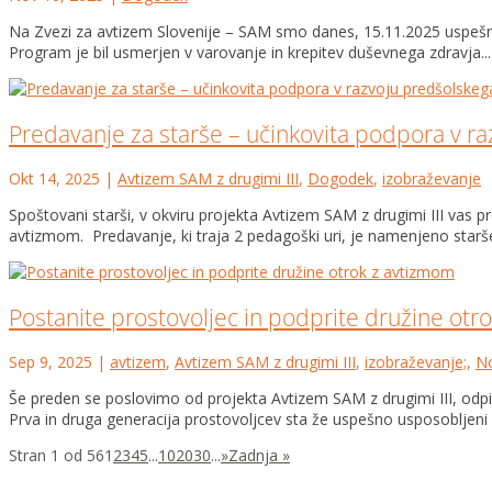
Na Zvezi za avtizem Slovenije – SAM smo danes, 15.11.2025 uspešno za
Program je bil usmerjen v varovanje in krepitev duševnega zdravja...
Predavanje za starše – učinkovita podpora v r
Okt 14, 2025
|
Avtizem SAM z drugimi III
,
Dogodek
,
izobraževanje
Spoštovani starši, v okviru projekta Avtizem SAM z drugimi III vas
avtizmom. Predavanje, ki traja 2 pedagoški uri, je namenjeno starš
Postanite prostovoljec in podprite družine otr
Sep 9, 2025
|
avtizem
,
Avtizem SAM z drugimi III
,
izobraževanje;
,
No
Še preden se poslovimo od projekta Avtizem SAM z drugimi III, odpir
Prva in druga generacija prostovoljcev sta že uspešno usposobljeni i
Stran 1 od 56
1
2
3
4
5
...
10
20
30
...
»
Zadnja »