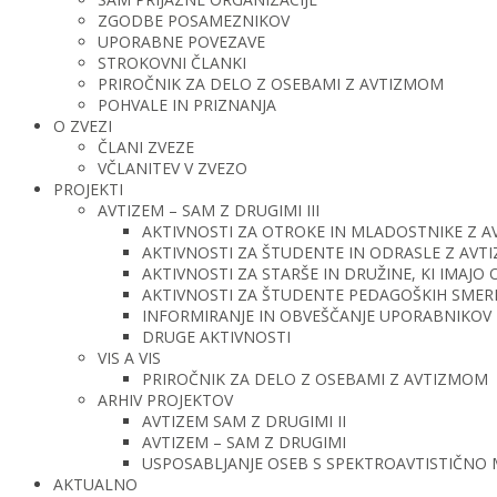
ZGODBE POSAMEZNIKOV
UPORABNE POVEZAVE
STROKOVNI ČLANKI
PRIROČNIK ZA DELO Z OSEBAMI Z AVTIZMOM
POHVALE IN PRIZNANJA
O ZVEZI
ČLANI ZVEZE
VČLANITEV V ZVEZO
PROJEKTI
AVTIZEM – SAM Z DRUGIMI III
AKTIVNOSTI ZA OTROKE IN MLADOSTNIKE Z 
AKTIVNOSTI ZA ŠTUDENTE IN ODRASLE Z AV
AKTIVNOSTI ZA STARŠE IN DRUŽINE, KI IMAJ
AKTIVNOSTI ZA ŠTUDENTE PEDAGOŠKIH SMERI 
INFORMIRANJE IN OBVEŠČANJE UPORABNIKOV 
DRUGE AKTIVNOSTI
VIS A VIS
PRIROČNIK ZA DELO Z OSEBAMI Z AVTIZMOM
ARHIV PROJEKTOV
AVTIZEM SAM Z DRUGIMI II
AVTIZEM – SAM Z DRUGIMI
USPOSABLJANJE OSEB S SPEKTROAVTISTIČNO
AKTUALNO