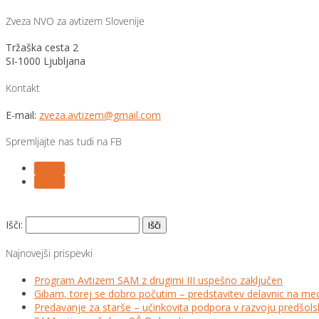
Zveza NVO za avtizem Slovenije
Tržaška cesta 2
SI-1000 Ljubljana
Kontakt
E-mail:
zveza.avtizem@gmail.com
Spremljajte nas tudi na FB
Follow
Follow
Išči:
Najnovejši prispevki
Program Avtizem SAM z drugimi III uspešno zaključen
Gibam, torej se dobro počutim – predstavitev delavnic na me
Predavanje za starše – učinkovita podpora v razvoju predšo