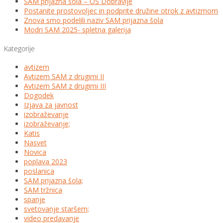
SAM prijazna šola – OŠ Dobravlje
Postanite prostovoljec in podprite družine otrok z avtizmom
Znova smo podelili naziv SAM prijazna šola
Modri SAM 2025- spletna galerija
Kategorije
avtizem
Avtizem SAM z drugimi II
Avtizem SAM z drugimi III
Dogodek
Izjava za javnost
izobraževanje
izobraževanje;
Katis
Nasvet
Novica
poplava 2023
poslanica
SAM prijazna šola;
SAM tržnica
spanje
svetovanje staršem;
video predavanje