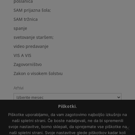
poslanica
SAM prijazna šola;
SAM tržnica
spanje
svetovanje staršem;
video predavanje
VIS A VIS
Zagovorništvo
Zakon o visokem šolstvu
Arhivi
Arhivi
Piškotki.
Piškotke uporabljamo, da vam zagotovimo najboljšo izkušnjo na
naši spletni strani. Če boste nadaljevali, ne da bi spremenili
svoje nastavitve, bomo sklepali, da sprejemate vse piškotke na
Politika varovanja osebnih podatkov
naši spletni strani. Svoje nastavitve glede piškotkov kadar koli
Copyright © 2018 Zveza NVO za avtizem Slovenije