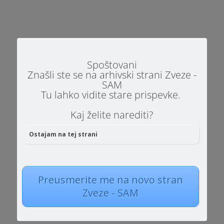
slogan mednarodne organizacije Autism
Europe, katere članica je...
Spoštovani
Znašli ste se na arhivski strani Zveze -
SAM
Tu lahko vidite stare prispevke.
Dobili smo dve novi SAM prijazni šoli. Naziv, in
Kaj želite narediti?
s tem tudi zastavi in priznanji prejmeta:
Osnovna šola Ljubno ob Savinji Osnovna šola
Ostajam na tej strani
Rodica, Domžale. Sodelovanje z obema šolama
je potekalo v projektu Avtizem SAM z drugimi
II. V okviru tega projekta smo za vsako...
Preusmerite me na novo stran
Zveze - SAM
Stran 11 od 56
«
Prva
«
...
9
10
11
12
13
...
20
3