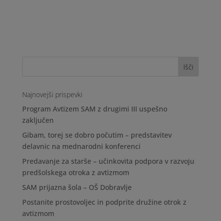
Najnovejši prispevki
Program Avtizem SAM z drugimi III uspešno
zaključen
Gibam, torej se dobro počutim – predstavitev
delavnic na mednarodni konferenci
Predavanje za starše – učinkovita podpora v razvoju
predšolskega otroka z avtizmom
SAM prijazna šola – OŠ Dobravlje
Postanite prostovoljec in podprite družine otrok z
avtizmom