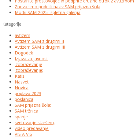
Postanite prostovoljec in podprite družine otrok z avtizmom
Znova smo podelili naziv SAM prijazna šola
Modri SAM 2025- spletna galerija
Kategorije
avtizem
Avtizem SAM z drugimi II
Avtizem SAM z drugimi III
Dogodek
Izjava za javnost
izobraževanje
izobraževanje;
Katis
Nasvet
Novica
poplava 2023
poslanica
SAM prijazna šola;
SAM tržnica
spanje
svetovanje staršem;
video predavanje
VIS A VIS