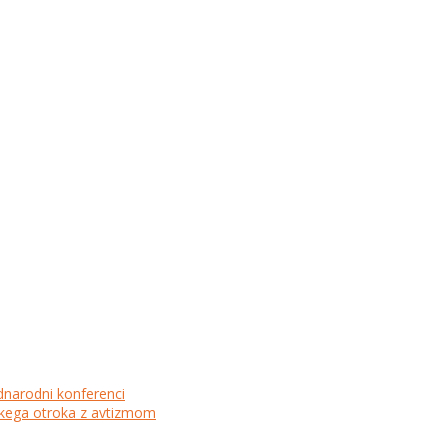
dnarodni konferenci
lskega otroka z avtizmom