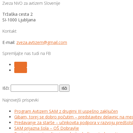
Zveza NVO za avtizem Slovenije
Tržaška cesta 2
SI-1000 Ljubljana
Kontakt
E-mail:
zveza.avtizem@gmail.com
Spremljajte nas tudi na FB
Follow
Follow
Išči:
Najnovejši prispevki
Program Avtizem SAM z drugimi III uspešno zaključen
Gibam, torej se dobro počutim – predstavitev delavnic na me
Predavanje za starše – učinkovita podpora v razvoju predšo
SAM prijazna šola – OŠ Dobravlje