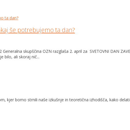
zakaj še potrebujemo ta dan?
22 Generalna skupščina OZN razglaša 2. april za SVETOVNI DAN ZA
ilo, ali skoraj nič...
 kjer bomo strnili naše izkušnje in teoretična izhodišča, kako delati 