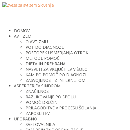
DOMOV
AVTIZEM
O AVTIZMU
POT DO DIAGNOZE
POSTOPEK USMERJANJA OTROK
METODE POMOČI
DIETA IN PREHRANA
NASVETI ZA VKLJUČITEV V ŠOLO
KAM PO POMOČ PO DIAGNOZI
ZASVOJENOST Z INTERNETOM
ASPERGERJEV SINDROM
ZNAČILNOSTI
RAZLIKOVANJE PO SPOLU
POMOČ DRUŽINI
PRILAGODITVE V PROCESU ŠOLANJA
ZAPOSLITEV
UPORABNO
SVETOVALNICA
SAM PRIJAZNE ORGANIZACIJE