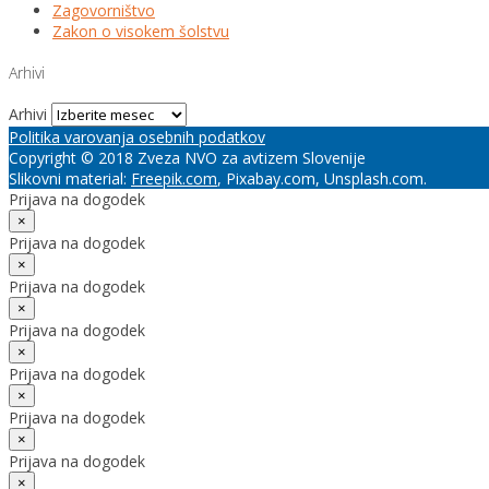
Zagovorništvo
Zakon o visokem šolstvu
Arhivi
Arhivi
Politika varovanja osebnih podatkov
Copyright © 2018 Zveza NVO za avtizem Slovenije
Slikovni material:
Freepik.com
, Pixabay.com, Unsplash.com.
Prijava na dogodek
×
Prijava na dogodek
×
Prijava na dogodek
×
Prijava na dogodek
×
Prijava na dogodek
×
Prijava na dogodek
×
Prijava na dogodek
×