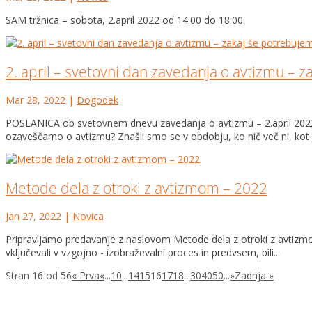
SAM tržnica – sobota, 2.april 2022 od 14:00 do 18:00.
2. april – svetovni dan zavedanja o avtizmu – 
Mar 28, 2022
|
Dogodek
POSLANICA ob svetovnem dnevu zavedanja o avtizmu – 2.april 20
ozaveščamo o avtizmu? Znašli smo se v obdobju, ko nič več ni, kot je b
Metode dela z otroki z avtizmom – 2022
Jan 27, 2022
|
Novica
Pripravljamo predavanje z naslovom Metode dela z otroki z avtizmom,
vključevali v vzgojno - izobraževalni proces in predvsem, bili...
Stran 16 od 56
« Prva
«
...
10
...
14
15
16
17
18
...
30
40
50
...
»
Zadnja »