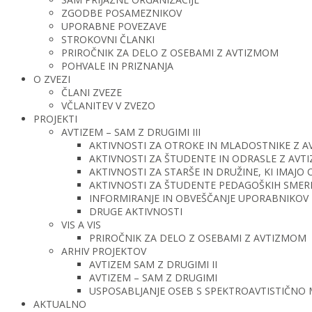
ZGODBE POSAMEZNIKOV
UPORABNE POVEZAVE
STROKOVNI ČLANKI
PRIROČNIK ZA DELO Z OSEBAMI Z AVTIZMOM
POHVALE IN PRIZNANJA
O ZVEZI
ČLANI ZVEZE
VČLANITEV V ZVEZO
PROJEKTI
AVTIZEM – SAM Z DRUGIMI III
AKTIVNOSTI ZA OTROKE IN MLADOSTNIKE Z 
AKTIVNOSTI ZA ŠTUDENTE IN ODRASLE Z AV
AKTIVNOSTI ZA STARŠE IN DRUŽINE, KI IMAJ
AKTIVNOSTI ZA ŠTUDENTE PEDAGOŠKIH SMERI 
INFORMIRANJE IN OBVEŠČANJE UPORABNIKOV 
DRUGE AKTIVNOSTI
VIS A VIS
PRIROČNIK ZA DELO Z OSEBAMI Z AVTIZMOM
ARHIV PROJEKTOV
AVTIZEM SAM Z DRUGIMI II
AVTIZEM – SAM Z DRUGIMI
USPOSABLJANJE OSEB S SPEKTROAVTISTIČNO
AKTUALNO