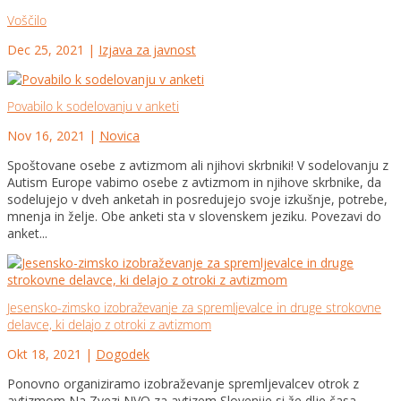
Voščilo
Dec 25, 2021
|
Izjava za javnost
Povabilo k sodelovanju v anketi
Nov 16, 2021
|
Novica
Spoštovane osebe z avtizmom ali njihovi skrbniki! V sodelovanju z
Autism Europe vabimo osebe z avtizmom in njihove skrbnike, da
sodelujejo v dveh anketah in posredujejo svoje izkušnje, potrebe,
mnenja in želje. Obe anketi sta v slovenskem jeziku. Povezavi do
anket...
Jesensko-zimsko izobraževanje za spremljevalce in druge strokovne
delavce, ki delajo z otroki z avtizmom
Okt 18, 2021
|
Dogodek
Ponovno organiziramo izobraževanje spremljevalcev otrok z
avtizmom Na Zvezi NVO za avtizem Slovenije si že dlje časa