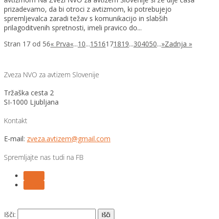
prizadevamo, da bi otroci z avtizmom, ki potrebujejo
spremljevalca zaradi težav s komunikacijo in slabših
prilagoditvenih spretnosti, imeli pravico do...
Stran 17 od 56
« Prva
«
...
10
...
15
16
17
18
19
...
30
40
50
...
»
Zadnja »
Zveza NVO za avtizem Slovenije
Tržaška cesta 2
SI-1000 Ljubljana
Kontakt
E-mail:
zveza.avtizem@gmail.com
Spremljajte nas tudi na FB
Follow
Follow
Išči: