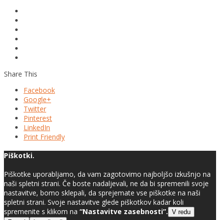
Share This
Facebook
Google+
Twitter
Pinterest
LinkedIn
Print Friendly
Piškotki.
Piškotke uporabljamo, da vam zagotovimo najboljšo izkušnjo na
naši spletni strani. Če boste nadaljevali, ne da bi spremenili svoje
nastavitve, bomo sklepali, da sprejemate vse piškotke na naši
spletni strani. Svoje nastavitve glede piškotkov kadar koli
spremenite s klikom na
“Nastavitve zasebnosti”.
V redu