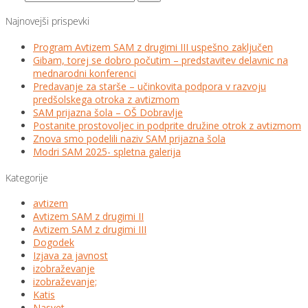
Najnovejši prispevki
Program Avtizem SAM z drugimi III uspešno zaključen
Gibam, torej se dobro počutim – predstavitev delavnic na
mednarodni konferenci
Predavanje za starše – učinkovita podpora v razvoju
predšolskega otroka z avtizmom
SAM prijazna šola – OŠ Dobravlje
Postanite prostovoljec in podprite družine otrok z avtizmom
Znova smo podelili naziv SAM prijazna šola
Modri SAM 2025- spletna galerija
Kategorije
avtizem
Avtizem SAM z drugimi II
Avtizem SAM z drugimi III
Dogodek
Izjava za javnost
izobraževanje
izobraževanje;
Katis
Nasvet