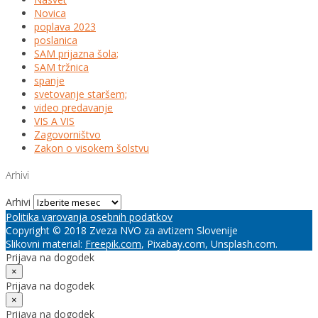
Novica
poplava 2023
poslanica
SAM prijazna šola;
SAM tržnica
spanje
svetovanje staršem;
video predavanje
VIS A VIS
Zagovorništvo
Zakon o visokem šolstvu
Arhivi
Arhivi
Politika varovanja osebnih podatkov
Copyright © 2018 Zveza NVO za avtizem Slovenije
Slikovni material:
Freepik.com
, Pixabay.com, Unsplash.com.
Prijava na dogodek
×
Prijava na dogodek
×
Prijava na dogodek