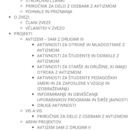
STROKOVNI ČLANKI
PRIROČNIK ZA DELO Z OSEBAMI Z AVTIZMOM
POHVALE IN PRIZNANJA
O ZVEZI
ČLANI ZVEZE
VČLANITEV V ZVEZO
PROJEKTI
AVTIZEM – SAM Z DRUGIMI III
AKTIVNOSTI ZA OTROKE IN MLADOSTNIKE Z
AVTIZMOM
AKTIVNOSTI ZA ŠTUDENTE IN ODRASLE Z
AVTIZMOM
AKTIVNOSTI ZA STARŠE IN DRUŽINE, KI IMAJO
OTROKA Z AVTIZMOM
AKTIVNOSTI ZA ŠTUDENTE PEDAGOŠKIH
SMERI IN ZA ZAPOSLENE V VZGOJI IN
IZOBRAŽEVANJU
INFORMIRANJE IN OBVEŠČANJE
UPORABNIKOV PROGRAMA IN ŠIRŠE JAVNOSTI
DRUGE AKTIVNOSTI
VIS A VIS
PRIROČNIK ZA DELO Z OSEBAMI Z AVTIZMOM
ARHIV PROJEKTOV
AVTIZEM SAM Z DRUGIMI II