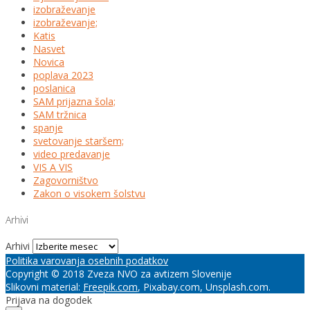
izobraževanje
izobraževanje;
Katis
Nasvet
Novica
poplava 2023
poslanica
SAM prijazna šola;
SAM tržnica
spanje
svetovanje staršem;
video predavanje
VIS A VIS
Zagovorništvo
Zakon o visokem šolstvu
Arhivi
Arhivi
Politika varovanja osebnih podatkov
Copyright © 2018 Zveza NVO za avtizem Slovenije
Slikovni material:
Freepik.com
, Pixabay.com, Unsplash.com.
Prijava na dogodek