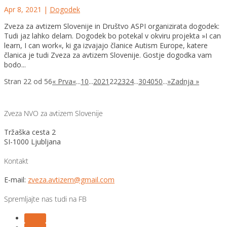
Apr 8, 2021
|
Dogodek
Zveza za avtizem Slovenije in Društvo ASPI organizirata dogodek:
Tudi jaz lahko delam. Dogodek bo potekal v okviru projekta »I can
learn, I can work«, ki ga izvajajo članice Autism Europe, katere
članica je tudi Zveza za avtizem Slovenije. Gostje dogodka vam
bodo...
Stran 22 od 56
« Prva
«
...
10
...
20
21
22
23
24
...
30
40
50
...
»
Zadnja »
Zveza NVO za avtizem Slovenije
Tržaška cesta 2
SI-1000 Ljubljana
Kontakt
E-mail:
zveza.avtizem@gmail.com
Spremljajte nas tudi na FB
Follow