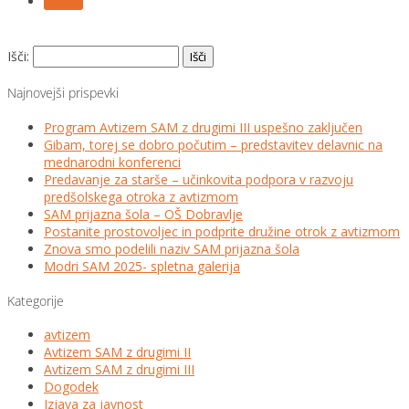
Follow
Išči:
Najnovejši prispevki
Program Avtizem SAM z drugimi III uspešno zaključen
Gibam, torej se dobro počutim – predstavitev delavnic na
mednarodni konferenci
Predavanje za starše – učinkovita podpora v razvoju
predšolskega otroka z avtizmom
SAM prijazna šola – OŠ Dobravlje
Postanite prostovoljec in podprite družine otrok z avtizmom
Znova smo podelili naziv SAM prijazna šola
Modri SAM 2025- spletna galerija
Kategorije
avtizem
Avtizem SAM z drugimi II
Avtizem SAM z drugimi III
Dogodek
Izjava za javnost