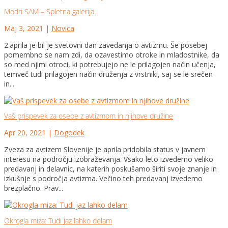
Modri SAM – Spletna galerija
Maj 3, 2021
|
Novica
2.aprila je bil je svetovni dan zavedanja o avtizmu. Še posebej
pomembno se nam zdi, da ozavestimo otroke in mladostnike, da
so med njimi otroci, ki potrebujejo ne le prilagojen način učenja,
temveč tudi prilagojen način druženja z vrstniki, saj se le srečen
in...
Vaš prispevek za osebe z avtizmom in njihove družine
Apr 20, 2021
|
Dogodek
Zveza za avtizem Slovenije je aprila pridobila status v javnem
interesu na področju izobraževanja. Vsako leto izvedemo veliko
predavanj in delavnic, na katerih poskušamo širiti svoje znanje in
izkušnje s področja avtizma. Večino teh predavanj izvedemo
brezplačno. Prav...
Okrogla miza: Tudi jaz lahko delam