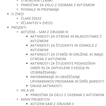
STROKOVNI ČLANKI
PRIROČNIK ZA DELO Z OSEBAMI Z AVTIZMOM
POHVALE IN PRIZNANJA
O ZVEZI
ČLANI ZVEZE
VČLANITEV V ZVEZO
PROJEKTI
AVTIZEM – SAM Z DRUGIMI III
AKTIVNOSTI ZA OTROKE IN MLADOSTNIKE Z
AVTIZMOM
AKTIVNOSTI ZA ŠTUDENTE IN ODRASLE Z
AVTIZMOM
AKTIVNOSTI ZA STARŠE IN DRUŽINE, KI IMAJO
OTROKA Z AVTIZMOM
AKTIVNOSTI ZA ŠTUDENTE PEDAGOŠKIH
SMERI IN ZA ZAPOSLENE V VZGOJI IN
IZOBRAŽEVANJU
INFORMIRANJE IN OBVEŠČANJE
UPORABNIKOV PROGRAMA IN ŠIRŠE JAVNOSTI
DRUGE AKTIVNOSTI
VIS A VIS
PRIROČNIK ZA DELO Z OSEBAMI Z AVTIZMOM
ARHIV PROJEKTOV
AVTIZEM SAM Z DRUGIMI II