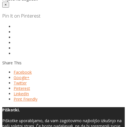
×
Pin It on Pinterest
Share This
Facebook
Google+
Twitter
Pinterest
LinkedIn
Print Friendly
Piškotki.
Piškotke uporabljamo, da vam zagotovimo najboljšo izkušnjo na
naši spletni strani. Če boste nadaljevali, ne da bi spremenili svoje