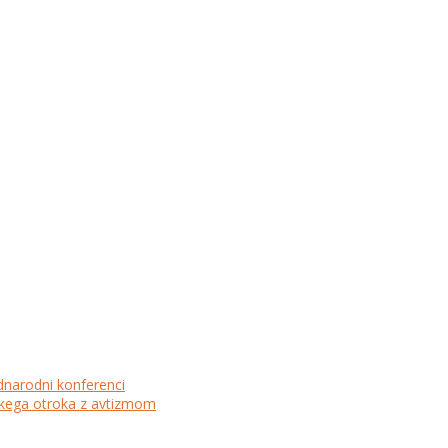
dnarodni konferenci
lskega otroka z avtizmom