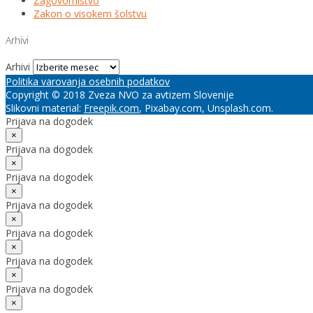
Zagovorništvo
Zakon o visokem šolstvu
Arhivi
Arhivi
Politika varovanja osebnih podatkov
Copyright © 2018 Zveza NVO za avtizem Slovenije
Slikovni material:
Freepik.com
, Pixabay.com, Unsplash.com.
Prijava na dogodek
×
Prijava na dogodek
×
Prijava na dogodek
×
Prijava na dogodek
×
Prijava na dogodek
×
Prijava na dogodek
×
Prijava na dogodek
×