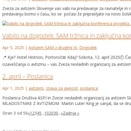
Zveza za avtizem Slovenije vas vabi na predavanje za ravnatelje in 
predavanju bomo v času, ko se počasi že pripravljate na novo šolsk
Vabilo na dogodek: SAM tržnica in zaključna ko
Apr 5, 2025
|
Avtizem SAM z drugimi III
,
Dogodek
📍 Kje? Hotel Histrion, Portorož📅 Kdaj? Sobota, 12. april 2025🕙 Č
ozaveščanja o avtizmu – vas Zveza nevladnih organizacij za avtizem 
2. april – Poslanica
Apr 1, 2025
|
avtizem
,
Izjava za javnost
,
poslanica
Poslanica Društva ASPI in Zveze nevladnih organizacij za avti
MLADOSTNIKE Z AVTIZMOM Martin Luter King je sanjal, da se družb
Stran 3 od 56
«
1
2
3
4
5
...
10
20
30
...
»
Zadnja »