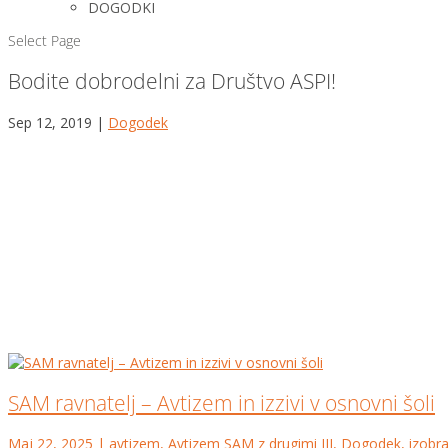
DOGODKI
Select Page
Bodite dobrodelni za Društvo ASPI!
Sep 12, 2019
|
Dogodek
SAM ravnatelj – Avtizem in izzivi v osnovni šoli
Maj 22, 2025
|
avtizem
,
Avtizem SAM z drugimi III
,
Dogodek
,
izobr