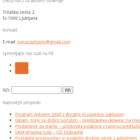
Zveza NVO za avtizem Slovenije
Tržaška cesta 2
SI-1000 Ljubljana
Kontakt
E-mail:
zveza.avtizem@gmail.com
Spremljajte nas tudi na FB
Follow
Follow
Išči:
Najnovejši prispevki
Program Avtizem SAM z drugimi III uspešno zaključen
Gibam, torej se dobro počutim – predstavitev delavnic na me
Predavanje za starše – učinkovita podpora v razvoju predšo
SAM prijazna šola – OŠ Dobravlje
Postanite prostovoljec in podprite družine otrok z avtizmom