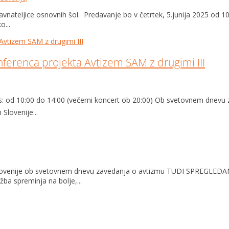
ravnateljice osnovnih šol. Predavanje bo v četrtek, 5.junija 2025 od 
o...
nferenca projekta Avtizem SAM z drugimi III
as: od 10:00 do 14:00 (večerni koncert ob 20:00) Ob svetovnem dnevu 
Slovenije...
zem Slovenije ob svetovnem dnevu zavedanja o avtizmu TUDI SPREGL
a spreminja na bolje,...