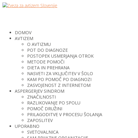
DOMOV
AVTIZEM
O AVTIZMU
POT DO DIAGNOZE
POSTOPEK USMERJANJA OTROK
METODE POMOČI
DIETA IN PREHRANA
NASVETI ZA VKLJUČITEV V ŠOLO
KAM PO POMOČ PO DIAGNOZI
ZASVOJENOST Z INTERNETOM
ASPERGERJEV SINDROM
ZNAČILNOSTI
RAZLIKOVANJE PO SPOLU
POMOČ DRUŽINI
PRILAGODITVE V PROCESU ŠOLANJA
ZAPOSLITEV
UPORABNO
SVETOVALNICA
SAM PRIJAZNE ORGANIZACIJE