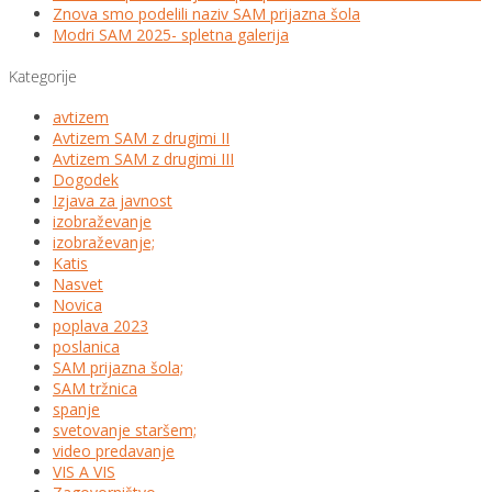
Znova smo podelili naziv SAM prijazna šola
Modri SAM 2025- spletna galerija
Kategorije
avtizem
Avtizem SAM z drugimi II
Avtizem SAM z drugimi III
Dogodek
Izjava za javnost
izobraževanje
izobraževanje;
Katis
Nasvet
Novica
poplava 2023
poslanica
SAM prijazna šola;
SAM tržnica
spanje
svetovanje staršem;
video predavanje
VIS A VIS