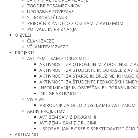
ZGODBE POSAMEZNIKOV
UPORABNE POVEZAVE
STROKOVNI ČLANKI
PRIROČNIK ZA DELO Z OSEBAMI Z AVTIZMOM
POHVALE IN PRIZNANJA
O ZVEZI
ČLANI ZVEZE
VČLANITEV V ZVEZO
PROJEKTI
AVTIZEM – SAM Z DRUGIMI III
AKTIVNOSTI ZA OTROKE IN MLADOSTNIKE Z 
AKTIVNOSTI ZA ŠTUDENTE IN ODRASLE Z AV
AKTIVNOSTI ZA STARŠE IN DRUŽINE, KI IMAJ
AKTIVNOSTI ZA ŠTUDENTE PEDAGOŠKIH SMERI 
INFORMIRANJE IN OBVEŠČANJE UPORABNIKOV 
DRUGE AKTIVNOSTI
VIS A VIS
PRIROČNIK ZA DELO Z OSEBAMI Z AVTIZMOM
ARHIV PROJEKTOV
AVTIZEM SAM Z DRUGIMI II
AVTIZEM – SAM Z DRUGIMI
USPOSABLJANJE OSEB S SPEKTROAVTISTIČNO
AKTUALNO