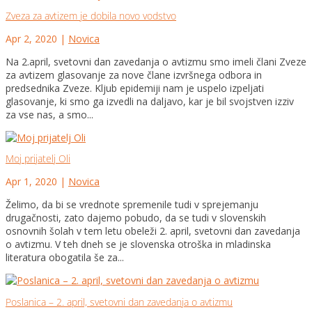
Zveza za avtizem je dobila novo vodstvo
Apr 2, 2020
|
Novica
Na 2.april, svetovni dan zavedanja o avtizmu smo imeli člani Zveze
za avtizem glasovanje za nove člane izvršnega odbora in
predsednika Zveze. Kljub epidemiji nam je uspelo izpeljati
glasovanje, ki smo ga izvedli na daljavo, kar je bil svojstven izziv
za vse nas, a smo...
Moj prijatelj Oli
Apr 1, 2020
|
Novica
Želimo, da bi se vrednote spremenile tudi v sprejemanju
drugačnosti, zato dajemo pobudo, da se tudi v slovenskih
osnovnih šolah v tem letu obeleži 2. april, svetovni dan zavedanja
o avtizmu. V teh dneh se je slovenska otroška in mladinska
literatura obogatila še za...
Poslanica – 2. april, svetovni dan zavedanja o avtizmu