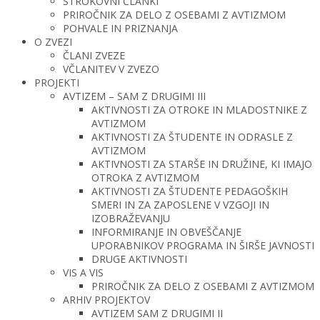
STROKOVNI ČLANKI
PRIROČNIK ZA DELO Z OSEBAMI Z AVTIZMOM
POHVALE IN PRIZNANJA
O ZVEZI
ČLANI ZVEZE
VČLANITEV V ZVEZO
PROJEKTI
AVTIZEM – SAM Z DRUGIMI III
AKTIVNOSTI ZA OTROKE IN MLADOSTNIKE Z
AVTIZMOM
AKTIVNOSTI ZA ŠTUDENTE IN ODRASLE Z
AVTIZMOM
AKTIVNOSTI ZA STARŠE IN DRUŽINE, KI IMAJO
OTROKA Z AVTIZMOM
AKTIVNOSTI ZA ŠTUDENTE PEDAGOŠKIH
SMERI IN ZA ZAPOSLENE V VZGOJI IN
IZOBRAŽEVANJU
INFORMIRANJE IN OBVEŠČANJE
UPORABNIKOV PROGRAMA IN ŠIRŠE JAVNOSTI
DRUGE AKTIVNOSTI
VIS A VIS
PRIROČNIK ZA DELO Z OSEBAMI Z AVTIZMOM
ARHIV PROJEKTOV
AVTIZEM SAM Z DRUGIMI II