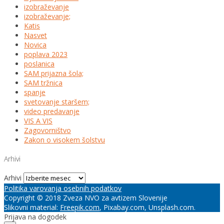
izobraževanje
izobraževanje;
Katis
Nasvet
Novica
poplava 2023
poslanica
SAM prijazna šola;
SAM tržnica
spanje
svetovanje staršem;
video predavanje
VIS A VIS
Zagovorništvo
Zakon o visokem šolstvu
Arhivi
Arhivi
Politika varovanja osebnih podatkov
Copyright © 2018 Zveza NVO za avtizem Slovenije
Slikovni material:
Freepik.com
, Pixabay.com, Unsplash.com.
Prijava na dogodek