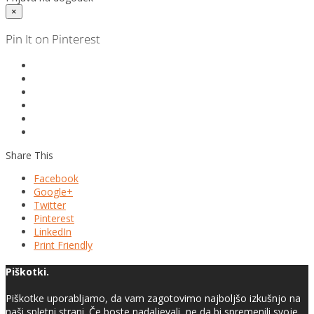
×
Pin It on Pinterest
Share This
Facebook
Google+
Twitter
Pinterest
LinkedIn
Print Friendly
Piškotki.
Piškotke uporabljamo, da vam zagotovimo najboljšo izkušnjo na
naši spletni strani. Če boste nadaljevali, ne da bi spremenili svoje