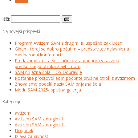
Follow
Išči:
Najnovejši prispevki
Program Avtizem SAM z drugimi III uspešno zaključen
Gibam, torej se dobro počutim – predstavitev delavnic na
mednarodni konferenci
Predavanje za starše – učinkovita podpora v razvoju
predšolskega otroka z avtizmom
SAM prijazna šola – OŠ Dobravlje
Postanite prostovoljec in podprite družine otrok z avtizmom
Znova smo podelili naziv SAM prijazna šola
Modri SAM 2025- spletna galerija
Kategorije
avtizem
Avtizem SAM z drugimi II
Avtizem SAM z drugimi III
Dogodek
Izjava za javnost