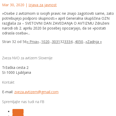
Mar 30, 2020
|
Izjava za javnost
»Osebe z avtizmom si svojih pravic ne znajo zagotoviti same, zato
potrebujejo podporo skupnosti.« april Generalna skupščina OZN
razglaša za – SVETOVNI DAN ZAVEDANJA O AVTIZMU Združeni
narodi ob 2. aprilu 2020 še posebej opozarjajo, da se »postati
odrasla oseba«...
Stran 32 od 56
« Prva
«
...
10
20
...
30
31
32
33
34
...
40
50
...
»
Zadnja »
Zveza NVO za avtizem Slovenije
Tržaška cesta 2
SI-1000 Ljubljana
Kontakt
E-mail:
zveza.avtizem@gmail.com
Spremljajte nas tudi na FB
Follow