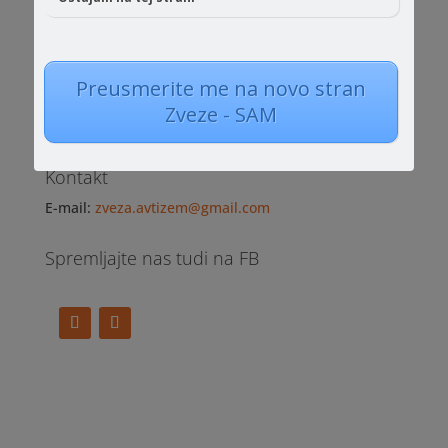
Zveza NVO za avtizem Slovenije
Preusmerite me na novo stran
Tržaška cesta 2
Zveze - SAM
SI-1000 Ljubljana
Kontakt
E-mail:
zveza.avtizem@gmail.com
Spremljajte nas tudi na FB