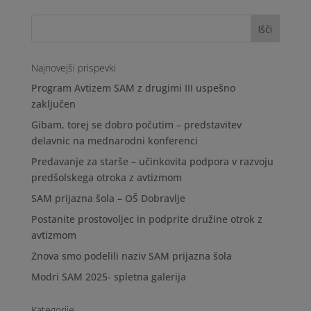
Najnovejši prispevki
Program Avtizem SAM z drugimi III uspešno
zaključen
Gibam, torej se dobro počutim – predstavitev
delavnic na mednarodni konferenci
Predavanje za starše – učinkovita podpora v razvoju
predšolskega otroka z avtizmom
SAM prijazna šola – OŠ Dobravlje
Postanite prostovoljec in podprite družine otrok z
avtizmom
Znova smo podelili naziv SAM prijazna šola
Modri SAM 2025- spletna galerija
Kategorije