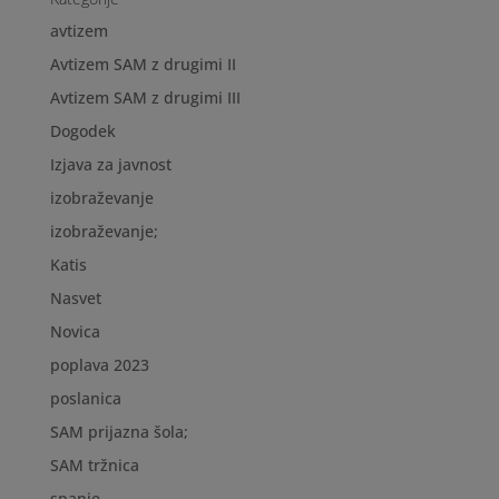
avtizem
Avtizem SAM z drugimi II
Avtizem SAM z drugimi III
Dogodek
Izjava za javnost
izobraževanje
izobraževanje;
Katis
Nasvet
Novica
poplava 2023
poslanica
SAM prijazna šola;
SAM tržnica
spanje