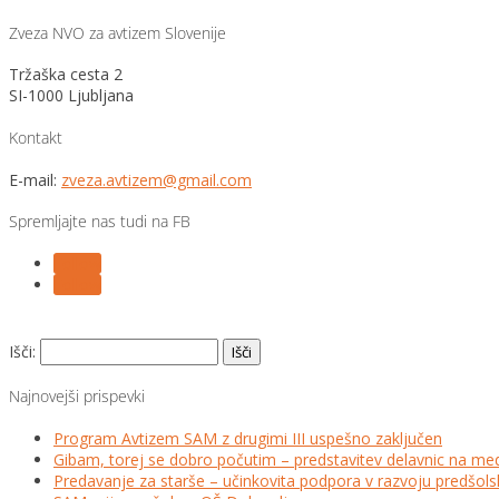
Zveza NVO za avtizem Slovenije
Tržaška cesta 2
SI-1000 Ljubljana
Kontakt
E-mail:
zveza.avtizem@gmail.com
Spremljajte nas tudi na FB
Follow
Follow
Išči:
Najnovejši prispevki
Program Avtizem SAM z drugimi III uspešno zaključen
Gibam, torej se dobro počutim – predstavitev delavnic na me
Predavanje za starše – učinkovita podpora v razvoju predšo