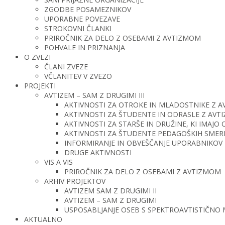
ZGODBE POSAMEZNIKOV
UPORABNE POVEZAVE
STROKOVNI ČLANKI
PRIROČNIK ZA DELO Z OSEBAMI Z AVTIZMOM
POHVALE IN PRIZNANJA
O ZVEZI
ČLANI ZVEZE
VČLANITEV V ZVEZO
PROJEKTI
AVTIZEM – SAM Z DRUGIMI III
AKTIVNOSTI ZA OTROKE IN MLADOSTNIKE Z 
AKTIVNOSTI ZA ŠTUDENTE IN ODRASLE Z AV
AKTIVNOSTI ZA STARŠE IN DRUŽINE, KI IMAJ
AKTIVNOSTI ZA ŠTUDENTE PEDAGOŠKIH SMERI 
INFORMIRANJE IN OBVEŠČANJE UPORABNIKOV 
DRUGE AKTIVNOSTI
VIS A VIS
PRIROČNIK ZA DELO Z OSEBAMI Z AVTIZMOM
ARHIV PROJEKTOV
AVTIZEM SAM Z DRUGIMI II
AVTIZEM – SAM Z DRUGIMI
USPOSABLJANJE OSEB S SPEKTROAVTISTIČNO
AKTUALNO