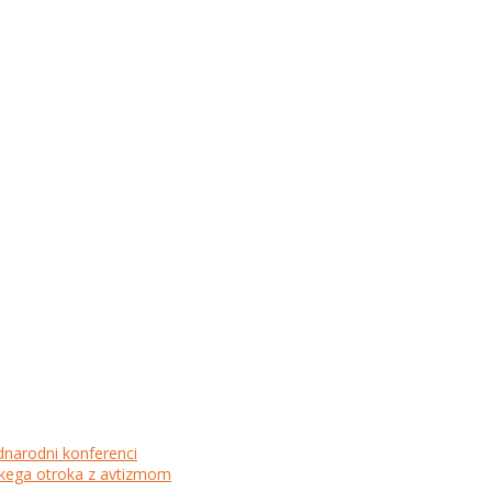
dnarodni konferenci
lskega otroka z avtizmom