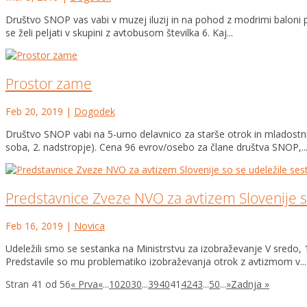
Društvo SNOP vas vabi v muzej iluzij in na pohod z modrimi baloni po
se želi peljati v skupini z avtobusom številka 6. Kaj...
Prostor zame
Feb 20, 2019
|
Dogodek
Društvo SNOP vabi na 5-urno delavnico za starše otrok in mladostn
soba, 2. nadstropje). Cena 96 evrov/osebo za člane društva SNOP,..
Predstavnice Zveze NVO za avtizem Slovenije s
Feb 16, 2019
|
Novica
Udeležili smo se sestanka na Ministrstvu za izobraževanje V sredo, 1
Predstavile so mu problematiko izobraževanja otrok z avtizmom v...
Stran 41 od 56
« Prva
«
...
10
20
30
...
39
40
41
42
43
...
50
...
»
Zadnja »