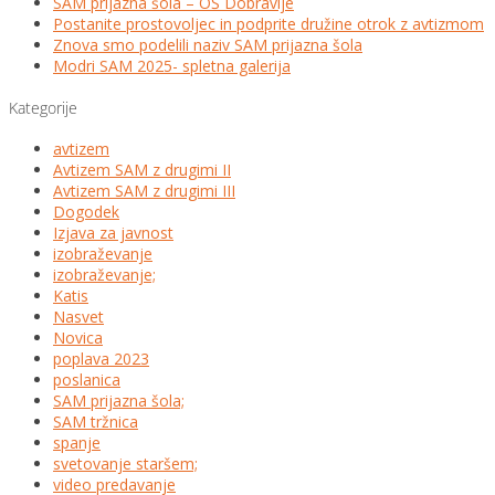
SAM prijazna šola – OŠ Dobravlje
Postanite prostovoljec in podprite družine otrok z avtizmom
Znova smo podelili naziv SAM prijazna šola
Modri SAM 2025- spletna galerija
Kategorije
avtizem
Avtizem SAM z drugimi II
Avtizem SAM z drugimi III
Dogodek
Izjava za javnost
izobraževanje
izobraževanje;
Katis
Nasvet
Novica
poplava 2023
poslanica
SAM prijazna šola;
SAM tržnica
spanje
svetovanje staršem;
video predavanje