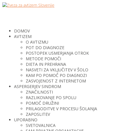
DOMOV
AVTIZEM
O AVTIZMU
POT DO DIAGNOZE
POSTOPEK USMERJANJA OTROK
METODE POMOČI
DIETA IN PREHRANA
NASVETI ZA VKLJUČITEV V ŠOLO
KAM PO POMOČ PO DIAGNOZI
ZASVOJENOST Z INTERNETOM
ASPERGERJEV SINDROM
ZNAČILNOSTI
RAZLIKOVANJE PO SPOLU
POMOČ DRUŽINI
PRILAGODITVE V PROCESU ŠOLANJA
ZAPOSLITEV
UPORABNO
SVETOVALNICA
SAM PRIJAZNE ORGANIZACIJE