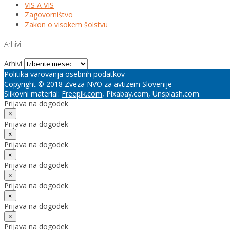
VIS A VIS
Zagovorništvo
Zakon o visokem šolstvu
Arhivi
Arhivi
Politika varovanja osebnih podatkov
Copyright © 2018 Zveza NVO za avtizem Slovenije
Slikovni material:
Freepik.com
, Pixabay.com, Unsplash.com.
Prijava na dogodek
×
Prijava na dogodek
×
Prijava na dogodek
×
Prijava na dogodek
×
Prijava na dogodek
×
Prijava na dogodek
×
Prijava na dogodek