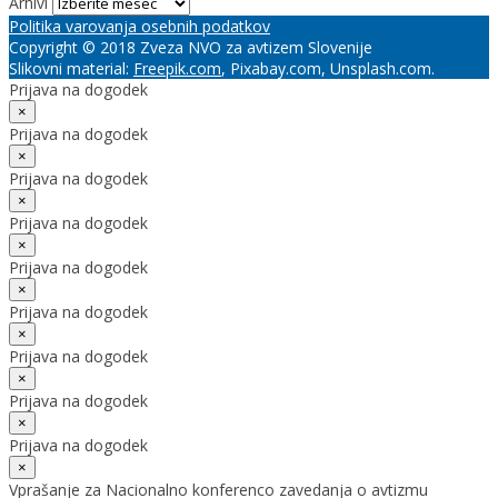
Arhivi
Politika varovanja osebnih podatkov
Copyright © 2018 Zveza NVO za avtizem Slovenije
Slikovni material:
Freepik.com
, Pixabay.com, Unsplash.com.
Prijava na dogodek
×
Prijava na dogodek
×
Prijava na dogodek
×
Prijava na dogodek
×
Prijava na dogodek
×
Prijava na dogodek
×
Prijava na dogodek
×
Prijava na dogodek
×
Prijava na dogodek
×
Vprašanje za Nacionalno konferenco zavedanja o avtizmu