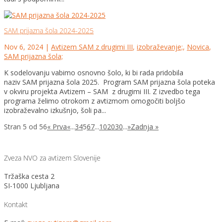
SAM prijazna šola 2024-2025
Nov 6, 2024
|
Avtizem SAM z drugimi III
,
izobraževanje;
,
Novica
,
SAM prijazna šola;
K sodelovanju vabimo osnovno šolo, ki bi rada pridobila
naziv SAM prijazna šola 2025. Program SAM prijazna šola poteka
v okviru projekta Avtizem – SAM z drugimi III. Z izvedbo tega
programa želimo otrokom z avtizmom omogočiti boljšo
izobraževalno izkušnjo, šoli pa...
Stran 5 od 56
« Prva
«
...
3
4
5
6
7
...
10
20
30
...
»
Zadnja »
Zveza NVO za avtizem Slovenije
Tržaška cesta 2
SI-1000 Ljubljana
Kontakt