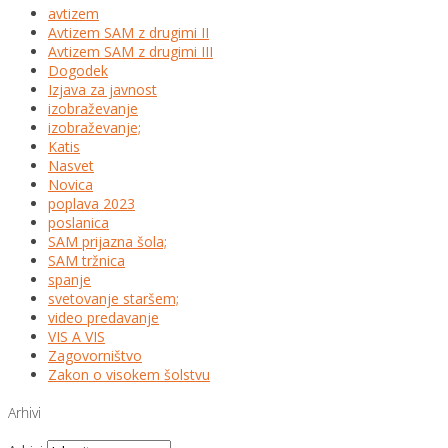
avtizem
Avtizem SAM z drugimi II
Avtizem SAM z drugimi III
Dogodek
Izjava za javnost
izobraževanje
izobraževanje;
Katis
Nasvet
Novica
poplava 2023
poslanica
SAM prijazna šola;
SAM tržnica
spanje
svetovanje staršem;
video predavanje
VIS A VIS
Zagovorništvo
Zakon o visokem šolstvu
Arhivi