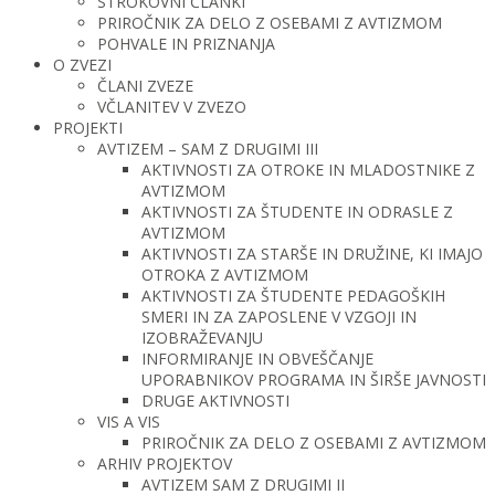
STROKOVNI ČLANKI
PRIROČNIK ZA DELO Z OSEBAMI Z AVTIZMOM
POHVALE IN PRIZNANJA
O ZVEZI
ČLANI ZVEZE
VČLANITEV V ZVEZO
PROJEKTI
AVTIZEM – SAM Z DRUGIMI III
AKTIVNOSTI ZA OTROKE IN MLADOSTNIKE Z
AVTIZMOM
AKTIVNOSTI ZA ŠTUDENTE IN ODRASLE Z
AVTIZMOM
AKTIVNOSTI ZA STARŠE IN DRUŽINE, KI IMAJO
OTROKA Z AVTIZMOM
AKTIVNOSTI ZA ŠTUDENTE PEDAGOŠKIH
SMERI IN ZA ZAPOSLENE V VZGOJI IN
IZOBRAŽEVANJU
INFORMIRANJE IN OBVEŠČANJE
UPORABNIKOV PROGRAMA IN ŠIRŠE JAVNOSTI
DRUGE AKTIVNOSTI
VIS A VIS
PRIROČNIK ZA DELO Z OSEBAMI Z AVTIZMOM
ARHIV PROJEKTOV
AVTIZEM SAM Z DRUGIMI II