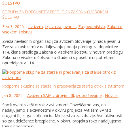
POBUDA ZA DOPOLNITEV PREDLOGA ZAKONA O VISOKEM
ŠOLSTVU
Feb 3, 2025
|
avtizem
,
Izjava za javnost
,
Zagovorništvo
,
Zakon o
visokem šolstvu
Zveza nevladnih organizacij za avtizem Slovenije (v nadaljevanju
Zveza za avtizem) v nadaljevanju podaja predlog za dopolnitev
114. člena predloga Zakona o visokem šolstvu. V novem predlogu
Zakona o visokem šolstvu so študenti s posebnimi potrebami
opredeljeni v 114....
Podporne skupine za starše in predavanja za starše otrok z avtizmom
Jan 8, 2025
|
Avtizem SAM z drugimi III
,
izobraževanje;
,
Novica
Spoštovani starši otrok z avtizmom! Obveščamo vas, da
nadaljujemo z aktivnostmi v okviru projekta Avtizem SAM z
drugimi III, ki ga sofinancira Ministrstvo za zdravje. Vse aktivnosti
so za udeležence brezplačne. V okviru projekta tako nadaljujemo
tudi s podpornimi...