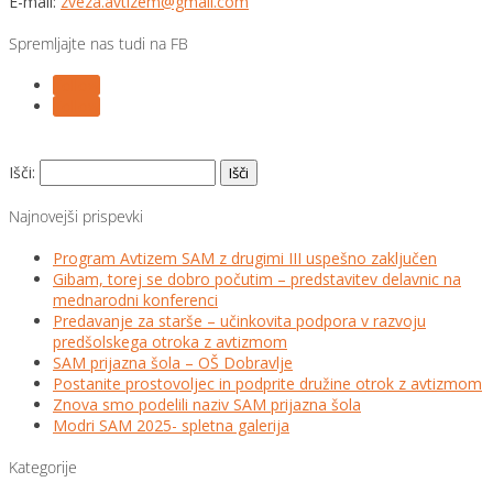
E-mail:
zveza.avtizem@gmail.com
Spremljajte nas tudi na FB
Follow
Follow
Išči:
Najnovejši prispevki
Program Avtizem SAM z drugimi III uspešno zaključen
Gibam, torej se dobro počutim – predstavitev delavnic na
mednarodni konferenci
Predavanje za starše – učinkovita podpora v razvoju
predšolskega otroka z avtizmom
SAM prijazna šola – OŠ Dobravlje
Postanite prostovoljec in podprite družine otrok z avtizmom
Znova smo podelili naziv SAM prijazna šola
Modri SAM 2025- spletna galerija
Kategorije