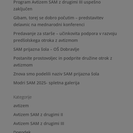
Program Avtizem SAM z drugimi III uspešno
zaključen
Gibam, torej se dobro počutim – predstavitev
delavnic na mednarodni konferenci
Predavanje za starše – učinkovita podpora v razvoju
predšolskega otroka z avtizmom
SAM prijazna šola – OŠ Dobravlje
Postanite prostovoljec in podprite družine otrok z
avtizmom
Znova smo podelili naziv SAM prijazna šola
Modri SAM 2025- spletna galerija
Kategorije
avtizem
Avtizem SAM z drugimi II
Avtizem SAM z drugimi III
Dogodek