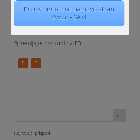
SI-1000 Ljubljana
Preusmerite me na novo stran
Zveze - SAM
Kontakt
E-mail:
zveza.avtizem@gmail.com
Spremljajte nas tudi na FB
Najnovejši prispevki