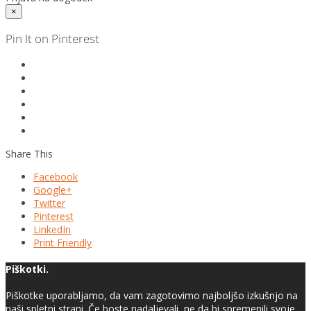
×
Pin It on Pinterest
Share This
Facebook
Google+
Twitter
Pinterest
LinkedIn
Print Friendly
Piškotki.
Piškotke uporabljamo, da vam zagotovimo najboljšo izkušnjo na
naši spletni strani. Če boste nadaljevali, ne da bi spremenili svoje