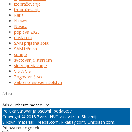
izobraževanje
izobraževanje;
Katis
Nasvet
Novica
poplava 2023
poslanica
SAM prijazna šola;
SAM tržnica
spanje
svetovanje staršem;
video predavanje
VIS A VIS
Zagovorništvo
Zakon o visokem šolstvu
Arhivi
Arhivi
Politika varovanja osebnih podatkov
Copyright © 2018 Zveza NVO za avtizem Slovenije
Slikovni material:
Freepik.com
, Pixabay.com, Unsplash.com.
Prijava na dogodek