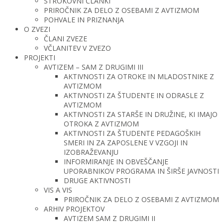
STROKOVNI ČLANKI
PRIROČNIK ZA DELO Z OSEBAMI Z AVTIZMOM
POHVALE IN PRIZNANJA
O ZVEZI
ČLANI ZVEZE
VČLANITEV V ZVEZO
PROJEKTI
AVTIZEM – SAM Z DRUGIMI III
AKTIVNOSTI ZA OTROKE IN MLADOSTNIKE Z
AVTIZMOM
AKTIVNOSTI ZA ŠTUDENTE IN ODRASLE Z
AVTIZMOM
AKTIVNOSTI ZA STARŠE IN DRUŽINE, KI IMAJO
OTROKA Z AVTIZMOM
AKTIVNOSTI ZA ŠTUDENTE PEDAGOŠKIH
SMERI IN ZA ZAPOSLENE V VZGOJI IN
IZOBRAŽEVANJU
INFORMIRANJE IN OBVEŠČANJE
UPORABNIKOV PROGRAMA IN ŠIRŠE JAVNOSTI
DRUGE AKTIVNOSTI
VIS A VIS
PRIROČNIK ZA DELO Z OSEBAMI Z AVTIZMOM
ARHIV PROJEKTOV
AVTIZEM SAM Z DRUGIMI II