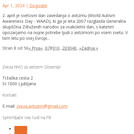
Apr 1, 2024
|
Dogodek
2. april je svetovni dan zavedanja o avtizmu (World Autism
Awareness Day - WAAD), ki ga je leta 2007 razglasila Generalna
skupščina Združenih narodov za vsakoletni dan, s katerim
opozarjamo na nujne potrebe ljudi z avtizmom po vsem svetu. V
tem letu po vsej Evropi...
Stran 8 od 56
« Prva
«
...
6
7
8
9
10
...
20
30
40
...
»
Zadnja »
Zveza NVO za avtizem Slovenije
Tržaška cesta 2
SI-1000 Ljubljana
Kontakt
E-mail:
zveza.avtizem@gmail.com
Spremljajte nas tudi na FB
Follow