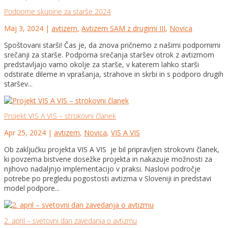
Podporne skupine za starše 2024
Maj 3, 2024
|
avtizem
,
Avtizem SAM z drugimi III
,
Novica
Spoštovani starši! Čas je, da znova pričnemo z našimi podpornimi
srečanji za starše. Podporna srečanja staršev otrok z avtizmom
predstavljajo varno okolje za starše, v katerem lahko starši
odstirate dileme in vprašanja, strahove in skrbi in s podporo drugih
staršev...
Projekt VIS A VIS – strokovni članek
Apr 25, 2024
|
avtizem
,
Novica
,
VIS A VIS
Ob zaključku projekta VIS A VIS je bil pripravljen strokovni članek,
ki povzema bistvene dosežke projekta in nakazuje možnosti za
njihovo nadaljnjo implementacijo v praksi. Naslovi področje
potrebe po pregledu pogostosti avtizma v Sloveniji in predstavi
model podpore...
2. april – svetovni dan zavedanja o avtizmu