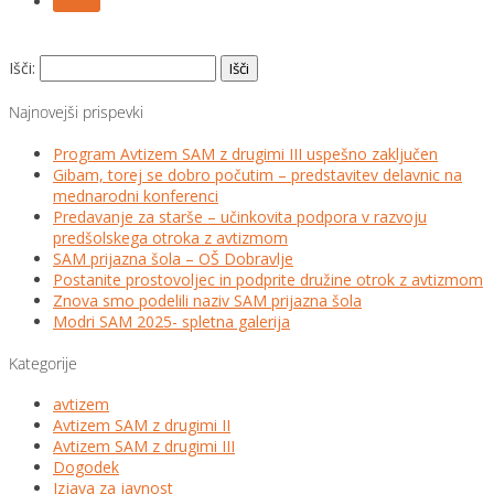
Follow
Išči:
Najnovejši prispevki
Program Avtizem SAM z drugimi III uspešno zaključen
Gibam, torej se dobro počutim – predstavitev delavnic na
mednarodni konferenci
Predavanje za starše – učinkovita podpora v razvoju
predšolskega otroka z avtizmom
SAM prijazna šola – OŠ Dobravlje
Postanite prostovoljec in podprite družine otrok z avtizmom
Znova smo podelili naziv SAM prijazna šola
Modri SAM 2025- spletna galerija
Kategorije
avtizem
Avtizem SAM z drugimi II
Avtizem SAM z drugimi III
Dogodek
Izjava za javnost