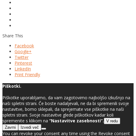
Share This
Facebook
Google+
Twitter
Pinterest
LinkedIn
Print Friendly
Piškotki.
Piškotke uporabljamo, da vam zagotovimo najboljšo izkušnjo na
naši spletni strani. Če boste nadaljevali, ne da bi spremenili svoje
nastavitve, bomo sklepali, da sprejemate vse piškotke na naši
spletni strani. Svoje nastavitve glede piškotkov kadar koli
spremenite s klikom na
“Nastavitve zasebnosti”.
V redu
Zavrni
Izvedi več
You can revoke your consent any time using the Revoke consent