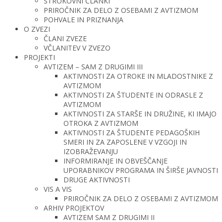
STROKOVNI ČLANKI
PRIROČNIK ZA DELO Z OSEBAMI Z AVTIZMOM
POHVALE IN PRIZNANJA
O ZVEZI
ČLANI ZVEZE
VČLANITEV V ZVEZO
PROJEKTI
AVTIZEM – SAM Z DRUGIMI III
AKTIVNOSTI ZA OTROKE IN MLADOSTNIKE Z
AVTIZMOM
AKTIVNOSTI ZA ŠTUDENTE IN ODRASLE Z
AVTIZMOM
AKTIVNOSTI ZA STARŠE IN DRUŽINE, KI IMAJO
OTROKA Z AVTIZMOM
AKTIVNOSTI ZA ŠTUDENTE PEDAGOŠKIH
SMERI IN ZA ZAPOSLENE V VZGOJI IN
IZOBRAŽEVANJU
INFORMIRANJE IN OBVEŠČANJE
UPORABNIKOV PROGRAMA IN ŠIRŠE JAVNOSTI
DRUGE AKTIVNOSTI
VIS A VIS
PRIROČNIK ZA DELO Z OSEBAMI Z AVTIZMOM
ARHIV PROJEKTOV
AVTIZEM SAM Z DRUGIMI II