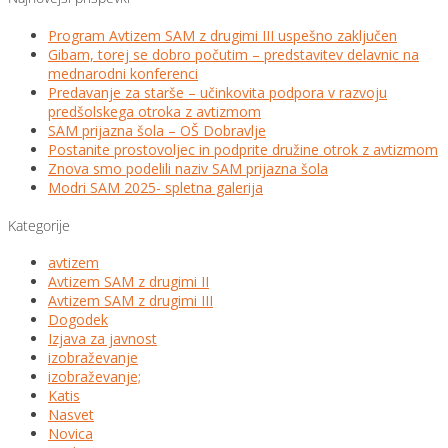
Program Avtizem SAM z drugimi III uspešno zaključen
Gibam, torej se dobro počutim – predstavitev delavnic na
mednarodni konferenci
Predavanje za starše – učinkovita podpora v razvoju
predšolskega otroka z avtizmom
SAM prijazna šola – OŠ Dobravlje
Postanite prostovoljec in podprite družine otrok z avtizmom
Znova smo podelili naziv SAM prijazna šola
Modri SAM 2025- spletna galerija
Kategorije
avtizem
Avtizem SAM z drugimi II
Avtizem SAM z drugimi III
Dogodek
Izjava za javnost
izobraževanje
izobraževanje;
Katis
Nasvet
Novica