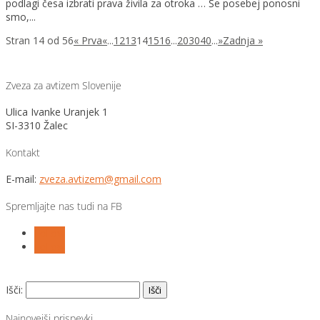
podlagi česa izbrati prava živila za otroka … Še posebej ponosni
smo,...
Stran 14 od 56
« Prva
«
...
12
13
14
15
16
...
20
30
40
...
»
Zadnja »
Zveza za avtizem Slovenije
Ulica Ivanke Uranjek 1
SI-3310 Žalec
Kontakt
E-mail:
zveza.avtizem@gmail.com
Spremljajte nas tudi na FB
Follow
Follow
Išči:
Najnovejši prispevki