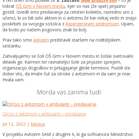
V teh dneh smo podelili že
3. zastavo
SAM prijazni šoli
– to je
tokrat
OŠ Grm v Novem mestu
, kjer so nas (že spet) prijazno
gostili. Izvedli smo predavanja za celoten kolektiv, razredno uro z
učenci, ki so bili zelo aktivni in o avtizmu že kar nekaj vedo in znajo
poskrbeti za svoj
ega sošolca z
Aspergerjevim sindromom
. Upam,
da bodo po našem pogovoru znali še bolj.
Prav tako smo
avtizem
predstavili staršem na roditeljskem
sestanku.
Zahvaljujemo se šoli OŠ Grm v Novem mestu in šolski svetovalni
delavki ge. Karmen ter ravnateljici šole za prijazen sprejem,
organizacijo dogodkov in prilagajanje glede terminov. Pustili ste
dober vtis, da imate čut za otroke z avtizmom in da vam je mar.
Hvala vam.
Morda vas zanima tudi:
Otroci z avtizmom v ambulanti – predavanje
Jul 12, 2022
|
Novica
V projektu Avtizem SAM z drugimi II, ki ga sofinancira Ministrstvo