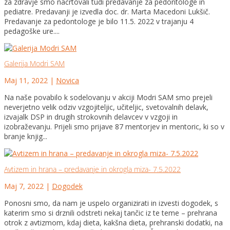
za zdravje smo načrtovali tudi predavanje za pedontologe in
pediatre. Predavanji je izvedla doc. dr. Marta Macedoni Lukšič.
Predavanje za pedontologe je bilo 11.5. 2022 v trajanju 4
pedagoške ure....
Galerija Modri SAM
Maj 11, 2022
|
Novica
Na naše povabilo k sodelovanju v akciji Modri SAM smo prejeli
neverjetno velik odziv vzgojiteljic, učiteljic, svetovalnih delavk,
izvajalk DSP in drugih strokovnih delavcev v vzgoji in
izobraževanju. Prijeli smo prijave 87 mentorjev in mentoric, ki so v
branje knjig...
Avtizem in hrana – predavanje in okrogla miza- 7.5.2022
Maj 7, 2022
|
Dogodek
Ponosni smo, da nam je uspelo organizirati in izvesti dogodek, s
katerim smo si drznili odstreti nekaj tančic iz te teme – prehrana
otrok z avtizmom, kdaj dieta, kakšna dieta, prehranski dodatki, na