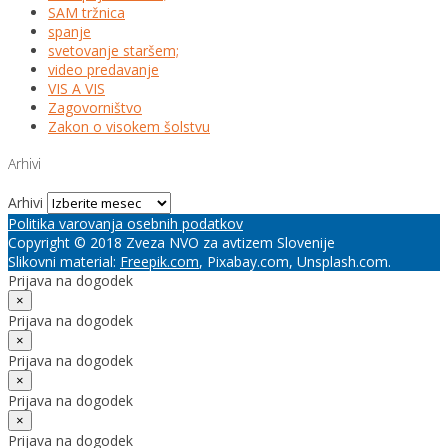
SAM tržnica
spanje
svetovanje staršem;
video predavanje
VIS A VIS
Zagovorništvo
Zakon o visokem šolstvu
Arhivi
Arhivi
Politika varovanja osebnih podatkov
Copyright © 2018 Zveza NVO za avtizem Slovenije
Slikovni material:
Freepik.com
, Pixabay.com, Unsplash.com.
Prijava na dogodek
×
Prijava na dogodek
×
Prijava na dogodek
×
Prijava na dogodek
×
Prijava na dogodek