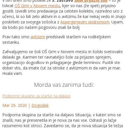
V teh dneh smo podelili že
3. zastavo
SAM prijazni šoli
– to je
tokrat
OŠ Grm v Novem mestu
, kjer so nas (že spet) prijazno
gostili. Izvedli smo predavanja za celoten kolektiv, razredno uro z
učenci, ki so bili zelo aktivni in o avtizmu že kar nekaj vedo in znajo
poskrbeti za svoj
ega sošolca z
Aspergerjevim sindromom
. Upam,
da bodo po našem pogovoru znali še bolj.
Prav tako smo
avtizem
predstavili staršem na roditeljskem
sestanku.
Zahvaljujemo se šoli OŠ Grm v Novem mestu in šolski svetovalni
delavki ge. Karmen ter ravnateljici šole za prijazen sprejem,
organizacijo dogodkov in prilagajanje glede terminov. Pustili ste
dober vtis, da imate čut za otroke z avtizmom in da vam je mar.
Hvala vam.
Morda vas zanima tudi:
Podporne skupine za starše na daljavo
Mar 29, 2020
|
Dogodek
Podporna skupina za starše na daljavo Situacija, v kateri smo se
znašli, nas je presenetila in je nova za nas vse. Odrasli jo lažje
razumemo kot otroci. Zavedamo se, da je nova situacija še težja