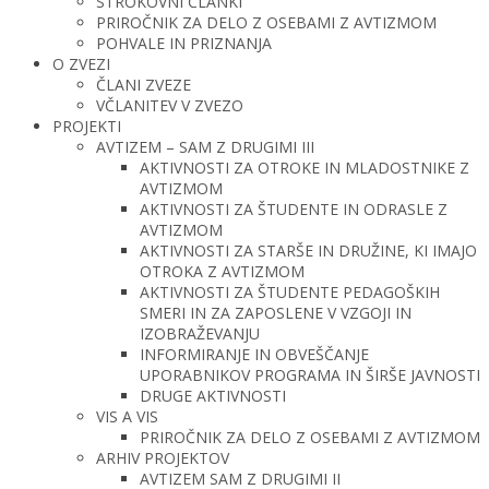
STROKOVNI ČLANKI
PRIROČNIK ZA DELO Z OSEBAMI Z AVTIZMOM
POHVALE IN PRIZNANJA
O ZVEZI
ČLANI ZVEZE
VČLANITEV V ZVEZO
PROJEKTI
AVTIZEM – SAM Z DRUGIMI III
AKTIVNOSTI ZA OTROKE IN MLADOSTNIKE Z
AVTIZMOM
AKTIVNOSTI ZA ŠTUDENTE IN ODRASLE Z
AVTIZMOM
AKTIVNOSTI ZA STARŠE IN DRUŽINE, KI IMAJO
OTROKA Z AVTIZMOM
AKTIVNOSTI ZA ŠTUDENTE PEDAGOŠKIH
SMERI IN ZA ZAPOSLENE V VZGOJI IN
IZOBRAŽEVANJU
INFORMIRANJE IN OBVEŠČANJE
UPORABNIKOV PROGRAMA IN ŠIRŠE JAVNOSTI
DRUGE AKTIVNOSTI
VIS A VIS
PRIROČNIK ZA DELO Z OSEBAMI Z AVTIZMOM
ARHIV PROJEKTOV
AVTIZEM SAM Z DRUGIMI II