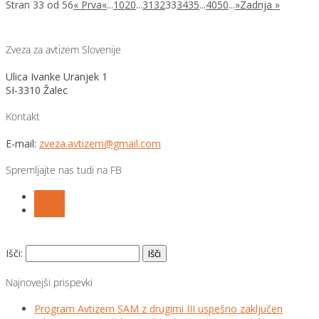
Stran 33 od 56
« Prva
«
...
10
20
...
31
32
33
34
35
...
40
50
...
»
Zadnja »
Zveza za avtizem Slovenije
Ulica Ivanke Uranjek 1
SI-3310 Žalec
Kontakt
E-mail:
zveza.avtizem@gmail.com
Spremljajte nas tudi na FB
Follow
Follow
Išči:
Najnovejši prispevki
Program Avtizem SAM z drugimi III uspešno zaključen