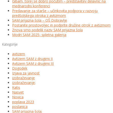
Gibam, torej se dobro počutim – predstavitev delavnic na
mednarodni konferenci
Predavanje za starše – učinkovita podpora v razvoju
predšolskega otroka z avtizmom
SAM prijazna šola – OŠ Dobravlje
Postanite prostovoljec in podprite družine otrok z avtizmom
Znova smo podelili naziv SAM prijazna šola
Modri SAM 2025- spletna galerija
Kategorije
avtizem
Avtizem SAM z drugimi II
Avtizem SAM z drugimi III
Dogodek
Izjava za javnost
izobraževanje
izobraževanje;
Katis
Nasvet
Novica
poplava 2023
poslanica
SAM prijazna šola;