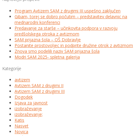
Program Avtizem SAM z drugimi III uspešno zaključen
Gibam, torej se dobro počutim – predstavitev delavnic na
mednarodni konferenci
Predavanje za starše – učinkovita podpora v razvoju
predšolskega otroka z avtizmom
SAM prijazna šola – OŠ Dobravlje
Postanite prostovoljec in podprite družine otrok z avtizmom
Znova smo podelili naziv SAM prijazna šola
Modri SAM 2025- spletna galerija
Kategorije
avtizem
Avtizem SAM z drugimi II
Avtizem SAM z drugimi III
Dogodek
Izjava za javnost
izobraževanje
izobraževanje;
Katis
Nasvet
Novica