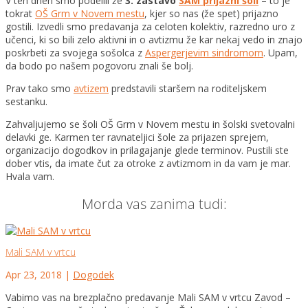
V teh dneh smo podelili že
3. zastavo
SAM prijazni šoli
– to je
tokrat
OŠ Grm v Novem mestu
, kjer so nas (že spet) prijazno
gostili. Izvedli smo predavanja za celoten kolektiv, razredno uro z
učenci, ki so bili zelo aktivni in o avtizmu že kar nekaj vedo in znajo
poskrbeti za svoj
ega sošolca z
Aspergerjevim sindromom
. Upam,
da bodo po našem pogovoru znali še bolj.
Prav tako smo
avtizem
predstavili staršem na roditeljskem
sestanku.
Zahvaljujemo se šoli OŠ Grm v Novem mestu in šolski svetovalni
delavki ge. Karmen ter ravnateljici šole za prijazen sprejem,
organizacijo dogodkov in prilagajanje glede terminov. Pustili ste
dober vtis, da imate čut za otroke z avtizmom in da vam je mar.
Hvala vam.
Morda vas zanima tudi:
Mali SAM v vrtcu
Apr 23, 2018
|
Dogodek
Vabimo vas na brezplačno predavanje Mali SAM v vrtcu Zavod –