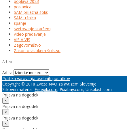
poplava 2023
poslanica
SAM prijazna šola;
SAM tržnica
spanje
svetovanje staršem;
video predavanje
VIS A VIS
Zagovorništvo
Zakon o visokem šolstvu
Arhivi
Arhivi
Politika varovanja osebnih podatkov
Copyright © 2018 Zveza NVO za avtizem Slovenije
Slikovni material:
Freepik.com
, Pixabay.com, Unsplash.com.
Prijava na dogodek
×
Prijava na dogodek
×
Prijava na dogodek
×