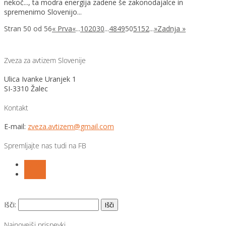
nekoč..., ta modra energija zadene še zakonodajalce in
spremenimo Slovenijo...
Stran 50 od 56
« Prva
«
...
10
20
30
...
48
49
50
51
52
...
»
Zadnja »
Zveza za avtizem Slovenije
Ulica Ivanke Uranjek 1
SI-3310 Žalec
Kontakt
E-mail:
zveza.avtizem@gmail.com
Spremljajte nas tudi na FB
Follow
Follow
Išči:
Najnovejši prispevki