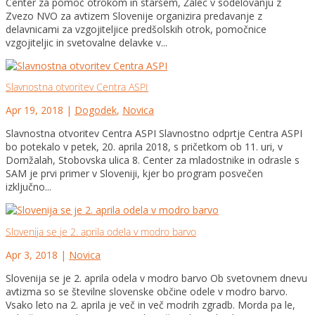
Center za pomoč otrokom in staršem, Žalec v sodelovanju z
Zvezo NVO za avtizem Slovenije organizira predavanje z
delavnicami za vzgojiteljice predšolskih otrok, pomočnice
vzgojiteljic in svetovalne delavke v...
Slavnostna otvoritev Centra ASPI
Apr 19, 2018
|
Dogodek
,
Novica
Slavnostna otvoritev Centra ASPI Slavnostno odprtje Centra ASPI
bo potekalo v petek, 20. aprila 2018, s pričetkom ob 11. uri, v
Domžalah, Stobovska ulica 8. Center za mladostnike in odrasle s
SAM je prvi primer v Sloveniji, kjer bo program posvečen
izključno...
Slovenija se je 2. aprila odela v modro barvo
Apr 3, 2018
|
Novica
Slovenija se je 2. aprila odela v modro barvo Ob svetovnem dnevu
avtizma so se številne slovenske občine odele v modro barvo.
Vsako leto na 2. aprila je več in več modrih zgradb. Morda pa le,