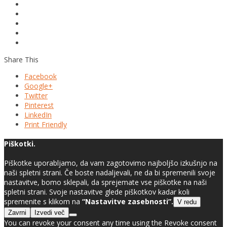
Share This
Facebook
Google+
Twitter
Pinterest
LinkedIn
Print Friendly
Piškotki.
Piškotke uporabljamo, da vam zagotovimo najboljšo izkušnjo na
naši spletni strani. Če boste nadaljevali, ne da bi spremenili svoje
nastavitve, bomo sklepali, da sprejemate vse piškotke na naši
spletni strani. Svoje nastavitve glede piškotkov kadar koli
spremenite s klikom na
“Nastavitve zasebnosti”.
V redu
Zavrni
Izvedi več
You can revoke your consent any time using the Revoke consent