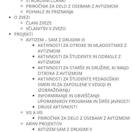
STROKOVNI ČLANKI
PRIROČNIK ZA DELO Z OSEBAMI Z AVTIZMOM
POHVALE IN PRIZNANJA
O ZVEZI
ČLANI ZVEZE
VČLANITEV V ZVEZO
PROJEKTI
AVTIZEM – SAM Z DRUGIMI III
AKTIVNOSTI ZA OTROKE IN MLADOSTNIKE Z
AVTIZMOM
AKTIVNOSTI ZA ŠTUDENTE IN ODRASLE Z
AVTIZMOM
AKTIVNOSTI ZA STARŠE IN DRUŽINE, KI IMAJO
OTROKA Z AVTIZMOM
AKTIVNOSTI ZA ŠTUDENTE PEDAGOŠKIH
SMERI IN ZA ZAPOSLENE V VZGOJI IN
IZOBRAŽEVANJU
INFORMIRANJE IN OBVEŠČANJE
UPORABNIKOV PROGRAMA IN ŠIRŠE JAVNOSTI
DRUGE AKTIVNOSTI
VIS A VIS
PRIROČNIK ZA DELO Z OSEBAMI Z AVTIZMOM
ARHIV PROJEKTOV
AVTIZEM SAM Z DRUGIMI II