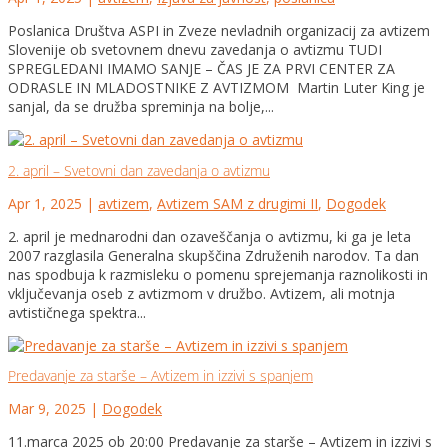
Poslanica Društva ASPI in Zveze nevladnih organizacij za avtizem
Slovenije ob svetovnem dnevu zavedanja o avtizmu TUDI
SPREGLEDANI IMAMO SANJE – ČAS JE ZA PRVI CENTER ZA
ODRASLE IN MLADOSTNIKE Z AVTIZMOM Martin Luter King je
sanjal, da se družba spreminja na bolje,...
2. april – Svetovni dan zavedanja o avtizmu
Apr 1, 2025
|
avtizem
,
Avtizem SAM z drugimi II
,
Dogodek
2. april je mednarodni dan ozaveščanja o avtizmu, ki ga je leta
2007 razglasila Generalna skupščina Združenih narodov. Ta dan
nas spodbuja k razmisleku o pomenu sprejemanja raznolikosti in
vključevanja oseb z avtizmom v družbo. Avtizem, ali motnja
avtističnega spektra...
Predavanje za starše – Avtizem in izzivi s spanjem
Mar 9, 2025
|
Dogodek
11.marca 2025 ob 20:00 Predavanje za starše – Avtizem in izzivi s