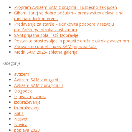
Program Avtizem SAM z drugimi III uspešno zaključen
Gibam, torej se dobro počutim – predstavitev delavnic na
mednarodni konferenci
Predavanje za starše – učinkovita podpora v razvoju
predšolskega otroka z avtizmom
SAM prijazna šola – OŠ Dobravlje
Postanite prostovoljec in podprite družine otrok z avtizmom
Znova smo podelili naziv SAM prijazna šola
Modri SAM 2025- spletna galerija
Kategorije
avtizem
Avtizem SAM z drugimi II
Avtizem SAM z drugimi III
Dogodek
Izjava za javnost
izobraževanje
izobraževanje;
Katis
Nasvet
Novica
poplava 2023