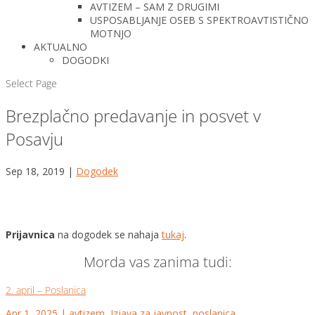
AVTIZEM – SAM Z DRUGIMI
USPOSABLJANJE OSEB S SPEKTROAVTISTIČNO
MOTNJO
AKTUALNO
DOGODKI
Select Page
Brezplačno predavanje in posvet v
Posavju
Sep 18, 2019
|
Dogodek
Prijavnica
na dogodek se nahaja
tukaj
.
Morda vas zanima tudi:
2. april – Poslanica
Apr 1, 2025
|
avtizem
,
Izjava za javnost
,
poslanica