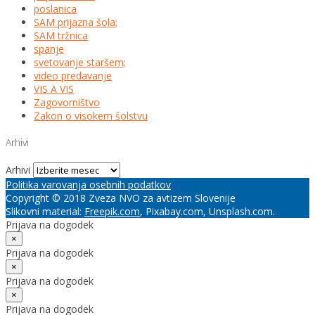
poslanica
SAM prijazna šola;
SAM tržnica
spanje
svetovanje staršem;
video predavanje
VIS A VIS
Zagovorništvo
Zakon o visokem šolstvu
Arhivi
Arhivi
Politika varovanja osebnih podatkov
Copyright © 2018 Zveza NVO za avtizem Slovenije
Slikovni material:
Freepik.com
, Pixabay.com, Unsplash.com.
Prijava na dogodek
×
Prijava na dogodek
×
Prijava na dogodek
×
Prijava na dogodek