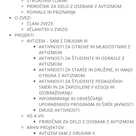
STROKOVNI ČLANKI
PRIROČNIK ZA DELO Z OSEBAMI Z AVTIZMOM
POHVALE IN PRIZNANJA
O ZVEZI
ČLANI ZVEZE
VČLANITEV V ZVEZO
PROJEKTI
AVTIZEM – SAM Z DRUGIMI III
AKTIVNOSTI ZA OTROKE IN MLADOSTNIKE Z
AVTIZMOM
AKTIVNOSTI ZA ŠTUDENTE IN ODRASLE Z
AVTIZMOM
AKTIVNOSTI ZA STARŠE IN DRUŽINE, KI IMAJO
OTROKA Z AVTIZMOM
AKTIVNOSTI ZA ŠTUDENTE PEDAGOŠKIH
SMERI IN ZA ZAPOSLENE V VZGOJI IN
IZOBRAŽEVANJU
INFORMIRANJE IN OBVEŠČANJE
UPORABNIKOV PROGRAMA IN ŠIRŠE JAVNOSTI
DRUGE AKTIVNOSTI
VIS A VIS
PRIROČNIK ZA DELO Z OSEBAMI Z AVTIZMOM
ARHIV PROJEKTOV
AVTIZEM SAM Z DRUGIMI II