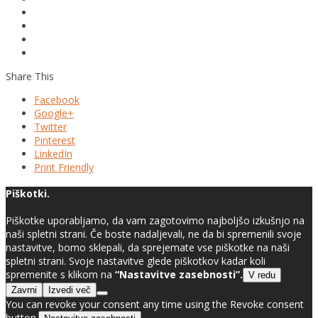
Share This
Facebook
Google+
Twitter
Pinterest
LinkedIn
Print Friendly
Piškotki.
Piškotke uporabljamo, da vam zagotovimo najboljšo izkušnjo na
naši spletni strani. Če boste nadaljevali, ne da bi spremenili svoje
nastavitve, bomo sklepali, da sprejemate vse piškotke na naši
spletni strani. Svoje nastavitve glede piškotkov kadar koli
spremenite s klikom na
“Nastavitve zasebnosti”.
V redu
Zavrni
Izvedi več
You can revoke your consent any time using the Revoke consent
button.