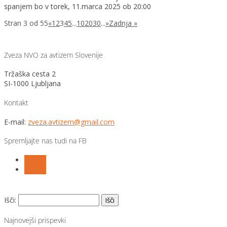
spanjem bo v torek, 11.marca 2025 ob 20:00
Stran 3 od 55
«
1
2
3
4
5
...
10
20
30
...
»
Zadnja »
Zveza NVO za avtizem Slovenije
Tržaška cesta 2
SI-1000 Ljubljana
Kontakt
E-mail:
zveza.avtizem@gmail.com
Spremljajte nas tudi na FB
Follow
Follow
Išči:
Najnovejši prispevki