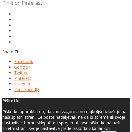
Pin It on Pinterest
Share This
Facebook
Google+
Twitter
Pinterest
LinkedIn
Print Friendly
Piškotki.
Piškotke uporabljamo, da vam zagotovimo najboljšo izkušnjo na
naši spletni strani. Če boste nadaljevali, ne da bi spremenili svoje
nastavitve, bomo sklepali, da sprejemate vse piškotke na naši
spletni strani. Svoje nastavitve glede piškotkov kadar koli