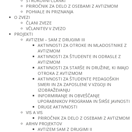
STROKOVNI ČLANKI
PRIROČNIK ZA DELO Z OSEBAMI Z AVTIZMOM
POHVALE IN PRIZNANJA
O ZVEZI
ČLANI ZVEZE
VČLANITEV V ZVEZO
PROJEKTI
AVTIZEM – SAM Z DRUGIMI III
AKTIVNOSTI ZA OTROKE IN MLADOSTNIKE Z
AVTIZMOM
AKTIVNOSTI ZA ŠTUDENTE IN ODRASLE Z
AVTIZMOM
AKTIVNOSTI ZA STARŠE IN DRUŽINE, KI IMAJO
OTROKA Z AVTIZMOM
AKTIVNOSTI ZA ŠTUDENTE PEDAGOŠKIH
SMERI IN ZA ZAPOSLENE V VZGOJI IN
IZOBRAŽEVANJU
INFORMIRANJE IN OBVEŠČANJE
UPORABNIKOV PROGRAMA IN ŠIRŠE JAVNOSTI
DRUGE AKTIVNOSTI
VIS A VIS
PRIROČNIK ZA DELO Z OSEBAMI Z AVTIZMOM
ARHIV PROJEKTOV
AVTIZEM SAM Z DRUGIMI II