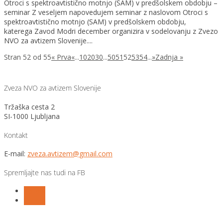
Otroci s spektroavtistično motnjo (SAM) v predšolskem obdobju –
seminar Z veseljem napovedujem seminar z naslovom Otroci s
spektroavtistično motnjo (SAM) v predšolskem obdobju,
katerega Zavod Modri december organizira v sodelovanju z Zvezo
NVO za avtizem Slovenije....
Stran 52 od 55
« Prva
«
...
10
20
30
...
50
51
52
53
54
...
»
Zadnja »
Zveza NVO za avtizem Slovenije
Tržaška cesta 2
SI-1000 Ljubljana
Kontakt
E-mail:
zveza.avtizem@gmail.com
Spremljajte nas tudi na FB
Follow
Follow