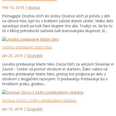
Feb 13, 2018
|
Novica
Pomagajte Društvu ASPI do stolov Društvo ASPI je pričelo z deli
na obnovi hiše, kjer bo v kratkem zaživel dnevni center. Veliko delo
opravljajo starši pa tudi člani skupine Vox alia. Trudijo se, da bo tu
že v bližnji prihodnosti zaživela tudi stanovanjska skupnost, ki...
Uvodno predavanje Marte Meo
Jan 20, 2018
|
Dogodek
Uvodno predavanje Marte Meo Zveza NVO za avtizem Slovenije in
Zavod – Center za pomoč otrokom in staršem, Žalec vabita na
uvodno predavanje Marte Meo, pristop kot podpora pri delu z
otrokom z drugačnim razvojem. O predavanju Predavanje bo v
hrvaškem jeziku, gradivo...
Seminar Otroci s SAM v predšolskem obdobju
Jan 19, 2018
|
Dogodek