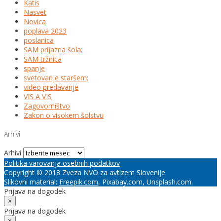
Katis
Nasvet
Novica
poplava 2023
poslanica
SAM prijazna šola;
SAM tržnica
spanje
svetovanje staršem;
video predavanje
VIS A VIS
Zagovorništvo
Zakon o visokem šolstvu
Arhivi
Arhivi
Politika varovanja osebnih podatkov
Copyright © 2018 Zveza NVO za avtizem Slovenije
Slikovni material:
Freepik.com
, Pixabay.com, Unsplash.com.
Prijava na dogodek
×
Prijava na dogodek
×