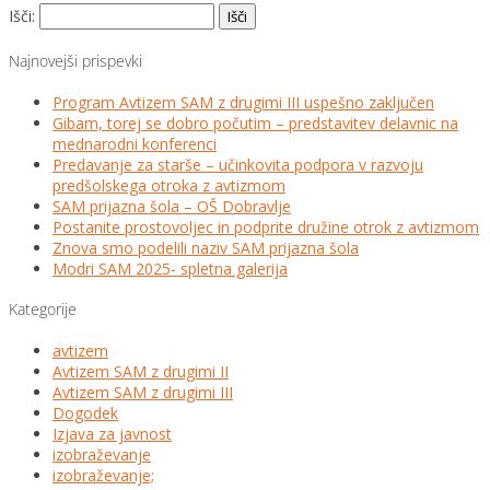
Išči:
Najnovejši prispevki
Program Avtizem SAM z drugimi III uspešno zaključen
Gibam, torej se dobro počutim – predstavitev delavnic na
mednarodni konferenci
Predavanje za starše – učinkovita podpora v razvoju
predšolskega otroka z avtizmom
SAM prijazna šola – OŠ Dobravlje
Postanite prostovoljec in podprite družine otrok z avtizmom
Znova smo podelili naziv SAM prijazna šola
Modri SAM 2025- spletna galerija
Kategorije
avtizem
Avtizem SAM z drugimi II
Avtizem SAM z drugimi III
Dogodek
Izjava za javnost
izobraževanje
izobraževanje;