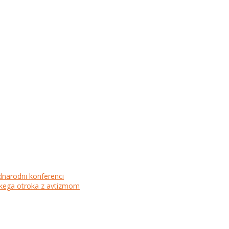
dnarodni konferenci
lskega otroka z avtizmom