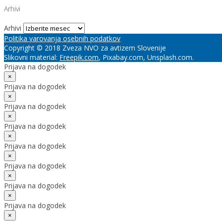
Arhivi
Arhivi
Politika varovanja osebnih podatkov
Copyright © 2018 Zveza NVO za avtizem Slovenije
Slikovni material:
Freepik.com
, Pixabay.com, Unsplash.com.
Prijava na dogodek
×
Prijava na dogodek
×
Prijava na dogodek
×
Prijava na dogodek
×
Prijava na dogodek
×
Prijava na dogodek
×
Prijava na dogodek
×
Prijava na dogodek
×