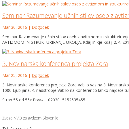
Seminar Razumevanje učnih stilov oseb z avtizm
Mar 30, 2016
|
Dogodek
Seminar Razumevanje učnih stilov oseb z avtizmom in strukturira
AVTIZMOM IN STRUKTURIRANJE OKOLJA. Kdaj in kje Kdaj: 2. 4. 2016 
3. Novinarska konferenca projekta Zora
Mar 25, 2016
|
Dogodek
3. Novinarska konferenca projekta Zora Vabilo vas na 3. Novinarsko
1000 Ljubljana, 4. nadstropje Vabilo na konferenco lahko najdete tuka
Stran 55 od 55
« Prva
«
...
10
20
30
...
51
52
53
54
55
Zveza NVO za avtizem Slovenije
Tržaška cesta 2