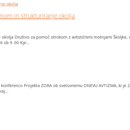
om in strukturiranje okolja
nje okolja Društvo za pomoč otrokom z avtističnimi motnjami Školj
ob 9. 00 Kje:...
 konferenco Projekta ZORA ob svetovnemu DNEVU AVTIZMA, ki je 2. apri
j....