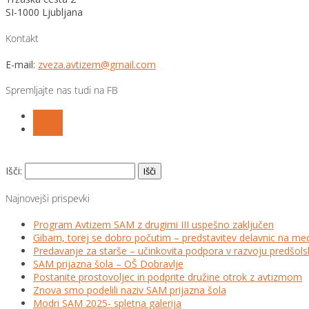
SI-1000 Ljubljana
Kontakt
E-mail:
zveza.avtizem@gmail.com
Spremljajte nas tudi na FB
Follow
Follow
Išči:
Najnovejši prispevki
Program Avtizem SAM z drugimi III uspešno zaključen
Gibam, torej se dobro počutim – predstavitev delavnic na me
Predavanje za starše – učinkovita podpora v razvoju predšo
SAM prijazna šola – OŠ Dobravlje
Postanite prostovoljec in podprite družine otrok z avtizmom
Znova smo podelili naziv SAM prijazna šola
Modri SAM 2025- spletna galerija