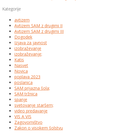
Kategorije
avtizem
Avtizem SAM z drugimi II
Avtizem SAM z drugimi III
Dogodek
Izjava za javnost
izobraževanje
izobraževanje;
Katis
Nasvet
Novica
poplava 2023
poslanica
SAM prijazna šola;
SAM tržnica
spanje
svetovanje staršem;
video predavanje
VIS A VIS
Zagovorništvo
Zakon o visokem šolstvu