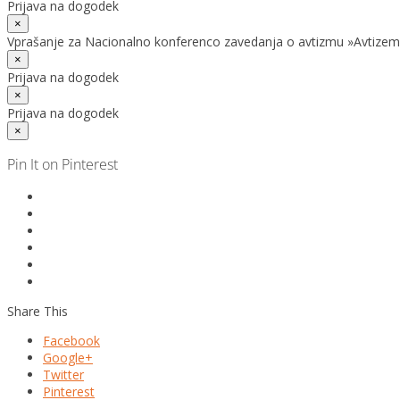
Prijava na dogodek
×
Vprašanje za Nacionalno konferenco zavedanja o avtizmu »Avtizem
×
Prijava na dogodek
×
Prijava na dogodek
×
Pin It on Pinterest
Share This
Facebook
Google+
Twitter
Pinterest