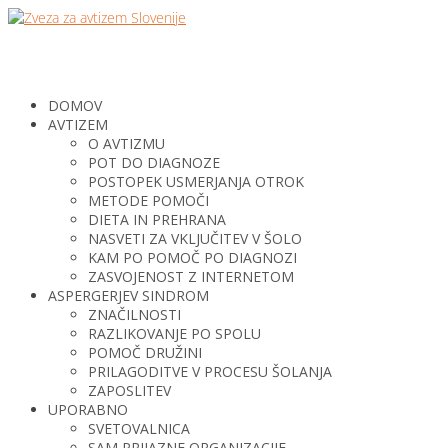
DOMOV
AVTIZEM
O AVTIZMU
POT DO DIAGNOZE
POSTOPEK USMERJANJA OTROK
METODE POMOČI
DIETA IN PREHRANA
NASVETI ZA VKLJUČITEV V ŠOLO
KAM PO POMOČ PO DIAGNOZI
ZASVOJENOST Z INTERNETOM
ASPERGERJEV SINDROM
ZNAČILNOSTI
RAZLIKOVANJE PO SPOLU
POMOČ DRUŽINI
PRILAGODITVE V PROCESU ŠOLANJA
ZAPOSLITEV
UPORABNO
SVETOVALNICA
SAM PRIJAZNE ORGANIZACIJE