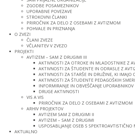
ZGODBE POSAMEZNIKOV
UPORABNE POVEZAVE
STROKOVNI ČLANKI
PRIROČNIK ZA DELO Z OSEBAMI Z AVTIZMOM
POHVALE IN PRIZNANJA
O ZVEZI
ČLANI ZVEZE
VČLANITEV V ZVEZO
PROJEKTI
AVTIZEM – SAM Z DRUGIMI III
AKTIVNOSTI ZA OTROKE IN MLADOSTNIKE Z 
AKTIVNOSTI ZA ŠTUDENTE IN ODRASLE Z AV
AKTIVNOSTI ZA STARŠE IN DRUŽINE, KI IMAJ
AKTIVNOSTI ZA ŠTUDENTE PEDAGOŠKIH SMERI 
INFORMIRANJE IN OBVEŠČANJE UPORABNIKOV 
DRUGE AKTIVNOSTI
VIS A VIS
PRIROČNIK ZA DELO Z OSEBAMI Z AVTIZMOM
ARHIV PROJEKTOV
AVTIZEM SAM Z DRUGIMI II
AVTIZEM – SAM Z DRUGIMI
USPOSABLJANJE OSEB S SPEKTROAVTISTIČNO
AKTUALNO