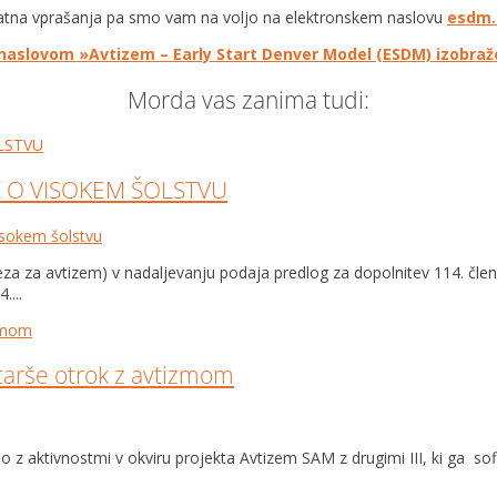
atna vprašanja pa smo vam na voljo na elektronskem naslovu
esdm.
naslovom »Avtizem – Early Start Denver Model (ESDM) izobra
Morda vas zanima tudi:
 O VISOKEM ŠOLSTVU
isokem šolstvu
Zveza za avtizem) v nadaljevanju podaja predlog za dopolnitev 114. 
....
tarše otrok z avtizmom
 aktivnostmi v okviru projekta Avtizem SAM z drugimi III, ki ga sofi