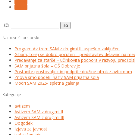
Follow
Follow
Išči:
Najnovejši prispevki
Program Avtizem SAM z drugimi III uspešno zaključen
Gibam, torej se dobro počutim – predstavitev delavnic na me
Predavanje za starše – učinkovita podpora v razvoju predšo
SAM prijazna šola – OŠ Dobravlje
Postanite prostovoljec in podprite družine otrok z avtizmom
Znova smo podelili naziv SAM prijazna šola
Modri SAM 2025- spletna galerija
Kategorije
avtizem
Avtizem SAM z drugimi II
Avtizem SAM z drugimi III
Dogodek
Izjava za javnost
izobraževanje