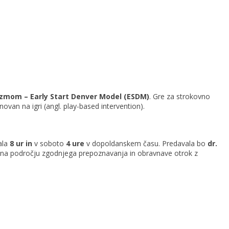
zmom – Early Start Denver Model (ESDM)
. Gre za strokovno
snovan na igri (angl. play-based intervention).
ala
8 ur in
v soboto
4 ure
v dopoldanskem času. Predavala bo
dr.
nc na področju zgodnjega prepoznavanja in obravnave otrok z