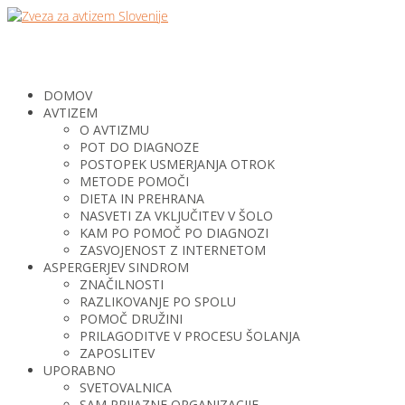
DOMOV
AVTIZEM
O AVTIZMU
POT DO DIAGNOZE
POSTOPEK USMERJANJA OTROK
METODE POMOČI
DIETA IN PREHRANA
NASVETI ZA VKLJUČITEV V ŠOLO
KAM PO POMOČ PO DIAGNOZI
ZASVOJENOST Z INTERNETOM
ASPERGERJEV SINDROM
ZNAČILNOSTI
RAZLIKOVANJE PO SPOLU
POMOČ DRUŽINI
PRILAGODITVE V PROCESU ŠOLANJA
ZAPOSLITEV
UPORABNO
SVETOVALNICA
SAM PRIJAZNE ORGANIZACIJE