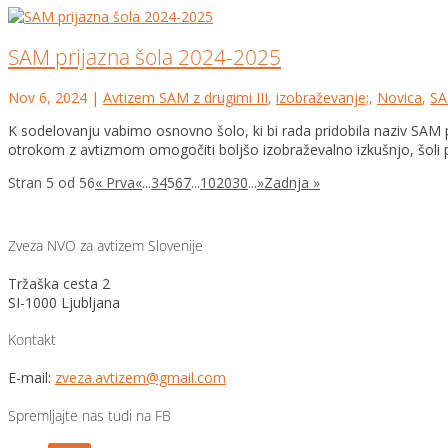
SAM prijazna šola 2024-2025
Nov 6, 2024
|
Avtizem SAM z drugimi III
,
izobraževanje;
,
Novica
,
SA
K sodelovanju vabimo osnovno šolo, ki bi rada pridobila naziv SAM
otrokom z avtizmom omogočiti boljšo izobraževalno izkušnjo, šoli p
Stran 5 od 56
« Prva
«
...
3
4
5
6
7
...
10
20
30
...
»
Zadnja »
Zveza NVO za avtizem Slovenije
Tržaška cesta 2
SI-1000 Ljubljana
Kontakt
E-mail:
zveza.avtizem@gmail.com
Spremljajte nas tudi na FB