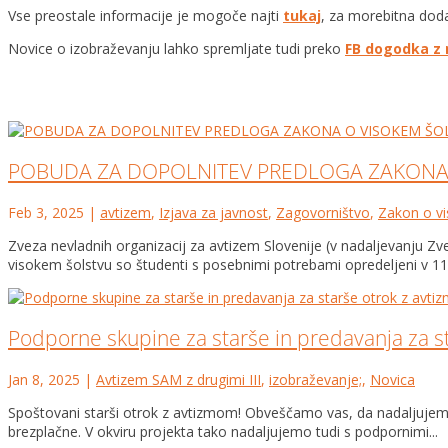
Vse preostale informacije je mogoče najti
tukaj
, za morebitna dod
Novice o izobraževanju lahko spremljate tudi preko
FB dogodka z 
POBUDA ZA DOPOLNITEV PREDLOGA ZAKONA
Feb 3, 2025
|
avtizem
,
Izjava za javnost
,
Zagovorništvo
,
Zakon o v
Zveza nevladnih organizacij za avtizem Slovenije (v nadaljevanju 
visokem šolstvu so študenti s posebnimi potrebami opredeljeni v 114
Podporne skupine za starše in predavanja za s
Jan 8, 2025
|
Avtizem SAM z drugimi III
,
izobraževanje;
,
Novica
Spoštovani starši otrok z avtizmom! Obveščamo vas, da nadaljujemo z
brezplačne. V okviru projekta tako nadaljujemo tudi s podpornimi...