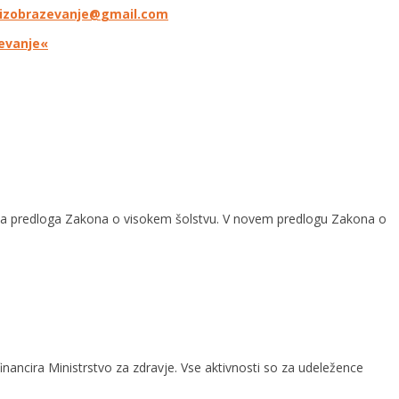
izobrazevanje@
gmail.com
ževanje«
člena predloga Zakona o visokem šolstvu. V novem predlogu Zakona o
nancira Ministrstvo za zdravje. Vse aktivnosti so za udeležence