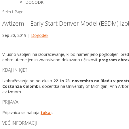
DOGODKI
Select Page
Avtizem – Early Start Denver Model (ESDM) iz
Sep 30, 2019
|
Dogodek
Vljudno vabljeni na izobraževanje, ki bo namenjeno poglobljeni pred
dobro utemeljen in znanstveno dokazano učinkovit
program obrav
KDAJ IN KJE?
Izobraževanje bo potekalo
22. in 23. novembra na Bledu v prost
Costanza Colombi
, docentka na University of Michigan, Ann Arbo
avtizmom.
PRIJAVA
Prijavnica se nahaja
tukaj
.
VEČ INFORMACIJ