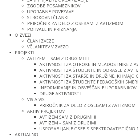
ZGODBE POSAMEZNIKOV
UPORABNE POVEZAVE
STROKOVNI ČLANKI
PRIROČNIK ZA DELO Z OSEBAMI Z AVTIZMOM
POHVALE IN PRIZNANJA
O ZVEZI
ČLANI ZVEZE
VČLANITEV V ZVEZO
PROJEKTI
AVTIZEM – SAM Z DRUGIMI III
AKTIVNOSTI ZA OTROKE IN MLADOSTNIKE Z 
AKTIVNOSTI ZA ŠTUDENTE IN ODRASLE Z AV
AKTIVNOSTI ZA STARŠE IN DRUŽINE, KI IMAJ
AKTIVNOSTI ZA ŠTUDENTE PEDAGOŠKIH SMERI 
INFORMIRANJE IN OBVEŠČANJE UPORABNIKOV 
DRUGE AKTIVNOSTI
VIS A VIS
PRIROČNIK ZA DELO Z OSEBAMI Z AVTIZMOM
ARHIV PROJEKTOV
AVTIZEM SAM Z DRUGIMI II
AVTIZEM – SAM Z DRUGIMI
USPOSABLJANJE OSEB S SPEKTROAVTISTIČNO
AKTUALNO