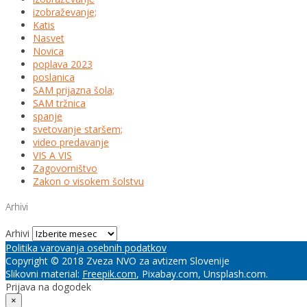
izobraževanje;
Katis
Nasvet
Novica
poplava 2023
poslanica
SAM prijazna šola;
SAM tržnica
spanje
svetovanje staršem;
video predavanje
VIS A VIS
Zagovorništvo
Zakon o visokem šolstvu
Arhivi
Arhivi
Politika varovanja osebnih podatkov
Copyright © 2018 Zveza NVO za avtizem Slovenije
Slikovni material:
Freepik.com
, Pixabay.com, Unsplash.com.
Prijava na dogodek
×