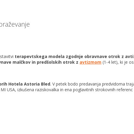
obraževanje
stavitvi
terapevtskega modela zgodnje obravnave otrok z avti
nave malčkov in predšolskih otrok z
avtizmom
(1-4 let), ki je o
orih Hotela Astoria Bled
. V petek bodo predavanja predvidoma traj
r MI USA, izkušena raziskovalka in ena poglavitnih strokovnih refere