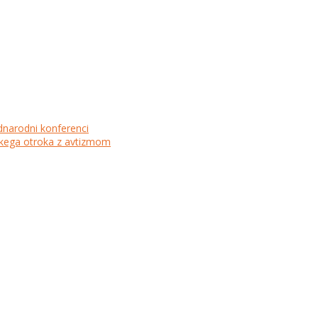
dnarodni konferenci
lskega otroka z avtizmom