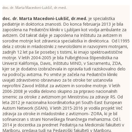
doc. dr. Marta Macedoni-Lukšič, dr.med.
doc. dr. Marta Macedoni-Lukšič, dr.med
.
je specialistka
pediatrije in doktorica znanosti. Do konca februarja 2013 je bila
zaposlena na Pediatrični kliniki v Ljubljani kot vodja ambulante za
avtizem. Od takrat dalje je zaposlena na Inštitutu za avtizem in
sorodne motnje kot zdravnica specialistka in direktorica. Od l.1995
dela z otroki in mladostniki z nevrološkimi in razvojnimi motnjami,
zadnjih 12 let pa še posebej s tistimi, ki imajo spektroavtistične
motnje. V letih 2004-2005 je bila Fulbrightova štipendistka na
Univerzi Kalifornija, Davis, Inštitutu MIND, v Sacramentu, ZDA,
kjer se je dodatno izobraževala in opravila tudi raziskovalno delo
na področju avtizma. Po vrnitvi je začela na Pediatrični kliniki
uvajati zdravstveno obravnavo za te otroke ter ustanovila
neprofitni Zavod Inštitut za avtizem in sorodne motnje. V letih
2006-2008 je vodila delovno skupino za pripravo nacionalnih
smernic za otroke z avtizmom pri Ministrstvu za zdravje RS. Od
leta 2012 je nacionalna koordinatorka pri South-East European
Autism Network (SEAN). V letih 2015-2016 je vodila projekt Več
zdravja za otroke in mladostnike z avtizmom- ZORA, ki je bil
sofinanciran s strani Norveškega finančnega mehanizma. Od l.
2014 je docentka za predmet Pediatrija na Medicinski fakulteti v
Mariboru, predava tudi na Pedagoški fakulteti v Mariboru.