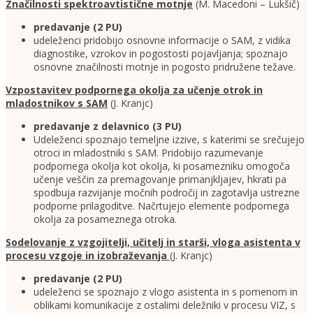
Značilnosti spektroavtistične motnje
(M. Macedoni – Lukšič)
predavanje
(2 PU)
udeleženci pridobijo osnovne informacije o SAM, z vidika
diagnostike, vzrokov in pogostosti pojavljanja; spoznajo
osnovne značilnosti motnje in pogosto pridružene težave.
Vzpostavitev podpornega okolja za učenje otrok in
mladostnikov s SAM
(J. Kranjc)
predavanje z delavnico
(3 PU)
Udeleženci spoznajo temeljne izzive, s katerimi se srečujejo
otroci in mladostniki s SAM. Pridobijo razumevanje
podpornega okolja kot okolja, ki posamezniku omogoča
učenje veščin za premagovanje primanjkljajev, hkrati pa
spodbuja razvijanje močnih področij in zagotavlja ustrezne
podporne prilagoditve. Načrtujejo elemente podpornega
okolja za posameznega otroka.
Sodelovanje z vzgojitelji, učitelj in starši, vloga asistenta v
procesu vzgoje in izobraževanja
(J. Kranjc)
predavanje
(2 PU)
udeleženci se spoznajo z vlogo asistenta in s pomenom in
oblikami komunikacije z ostalimi deležniki v procesu VIZ, s