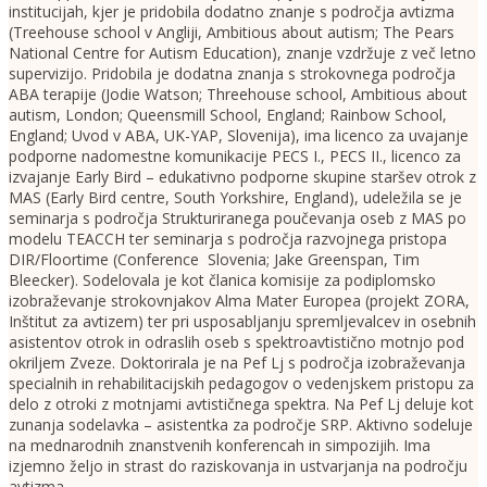
institucijah, kjer je pridobila dodatno znanje s področja avtizma
(Treehouse school v Angliji, Ambitious about autism; The Pears
National Centre for Autism Education), znanje vzdržuje z več letno
supervizijo. Pridobila je dodatna znanja s strokovnega področja
ABA terapije (Jodie Watson; Threehouse school, Ambitious about
autism, London; Queensmill School, England; Rainbow School,
England; Uvod v ABA, UK-YAP, Slovenija), ima licenco za uvajanje
podporne nadomestne komunikacije PECS I., PECS II., licenco za
izvajanje Early Bird – edukativno podporne skupine staršev otrok z
MAS (Early Bird centre, South Yorkshire, England), udeležila se je
seminarja s področja Strukturiranega poučevanja oseb z MAS po
modelu TEACCH ter seminarja s področja razvojnega pristopa
DIR/Floortime (Conference Slovenia; Jake Greenspan, Tim
Bleecker). Sodelovala je kot članica komisije za podiplomsko
izobraževanje strokovnjakov Alma Mater Europea (projekt ZORA,
Inštitut za avtizem) ter pri usposabljanju spremljevalcev in osebnih
asistentov otrok in odraslih oseb s spektroavtistično motnjo pod
okriljem Zveze. Doktorirala je na Pef Lj s področja izobraževanja
specialnih in rehabilitacijskih pedagogov o vedenjskem pristopu za
delo z otroki z motnjami avtističnega spektra. Na Pef Lj deluje kot
zunanja sodelavka – asistentka za področje SRP. Aktivno sodeluje
na mednarodnih znanstvenih konferencah in simpozijih. Ima
izjemno željo in strast do raziskovanja in ustvarjanja na področju
avtizma.