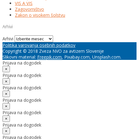
VIS A VIS
Zagovorništvo
Zakon o visokem šolstvu
Arhivi
Arhivi
Politika varovanja osebnih podatkov
Copyright © 2018 Zveza NVO za avtizem Slovenije
Slikovni material:
Freepik.com
, Pixabay.com, Unsplash.com.
Prijava na dogodek
×
Prijava na dogodek
×
Prijava na dogodek
×
Prijava na dogodek
×
Prijava na dogodek
×
Prijava na dogodek
×
Prijava na dogodek