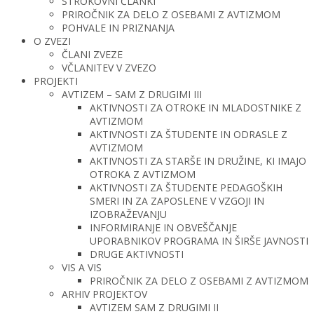
STROKOVNI ČLANKI
PRIROČNIK ZA DELO Z OSEBAMI Z AVTIZMOM
POHVALE IN PRIZNANJA
O ZVEZI
ČLANI ZVEZE
VČLANITEV V ZVEZO
PROJEKTI
AVTIZEM – SAM Z DRUGIMI III
AKTIVNOSTI ZA OTROKE IN MLADOSTNIKE Z
AVTIZMOM
AKTIVNOSTI ZA ŠTUDENTE IN ODRASLE Z
AVTIZMOM
AKTIVNOSTI ZA STARŠE IN DRUŽINE, KI IMAJO
OTROKA Z AVTIZMOM
AKTIVNOSTI ZA ŠTUDENTE PEDAGOŠKIH
SMERI IN ZA ZAPOSLENE V VZGOJI IN
IZOBRAŽEVANJU
INFORMIRANJE IN OBVEŠČANJE
UPORABNIKOV PROGRAMA IN ŠIRŠE JAVNOSTI
DRUGE AKTIVNOSTI
VIS A VIS
PRIROČNIK ZA DELO Z OSEBAMI Z AVTIZMOM
ARHIV PROJEKTOV
AVTIZEM SAM Z DRUGIMI II