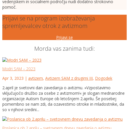
vedenjskem in socialnem področju nudi dodatno strokovno
pomoč.
Prijavi se na program izobraževanja
spremljevalcev otrok z avtizmom
Prijavi se
Morda vas zanima tudi:
Modri SAM – 2023
Apr 3, 2023
|
avtizem
,
Avtizem SAM z drugimi III
,
Dogodek
2.april je svetovni dan zavedanja o avtizmu. »Vzpostavimo
vključujočo družbo za osebe z avtizmom!« je slogan mednarodne
organizacije Autism Europe ob letošnjem 2.aprilu. Še posebej
pomembno se nam zdi, da ozavestimo otroke in mladostnike, da
so v njihovi sredini...
Poslanica ob 2.aprilu – svetovnem dnevu zavedanja o avtizmu