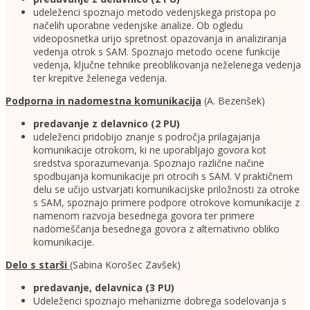
udeleženci spoznajo metodo vedenjskega pristopa po
načelih uporabne vedenjske analize. Ob ogledu
videoposnetka urijo spretnost opazovanja in analiziranja
vedenja otrok s SAM. Spoznajo metodo ocene funkcije
vedenja, ključne tehnike preoblikovanja neželenega vedenja
ter krepitve želenega vedenja.
Podporna in nadomestna komunikacija
(A. Bezenšek)
predavanje z delavnico (2 PU)
udeleženci pridobijo znanje s področja prilagajanja
komunikacije otrokom, ki ne uporabljajo govora kot
sredstva sporazumevanja. Spoznajo različne načine
spodbujanja komunikacije pri otrocih s SAM. V praktičnem
delu se učijo ustvarjati komunikacijske priložnosti za otroke
s SAM, spoznajo primere podpore otrokove komunikacije z
namenom razvoja besednega govora ter primere
nadomeščanja besednega govora z alternativno obliko
komunikacije.
Delo s starši
(Sabina Korošec Zavšek)
predavanje, delavnica (3 PU)
Udeleženci spoznajo mehanizme dobrega sodelovanja s