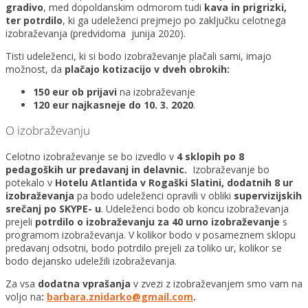
gradivo
, med dopoldanskim odmorom tudi
kava in prigrizki,
ter potrdilo
, ki ga udeleženci prejmejo po zaključku celotnega
izobraževanja (predvidoma junija 2020).
Tisti udeleženci, ki si bodo izobraževanje plačali sami, imajo
možnost, da
plačajo kotizacijo v dveh obrokih:
150 eur ob prijavi
na izobraževanje
120 eur najkasneje do 10. 3. 2020
.
O izobraževanju
Celotno izobraževanje se bo izvedlo v
4 sklopih po 8
pedagoških ur predavanj in delavnic.
Izobraževanje bo
potekalo v
Hotelu Atlantida v Rogaški Slatini, dodatnih 8 ur
izobraževanja
pa bodo udeleženci opravili v obliki
supervizijskih
srečanj po SKYPE- u
. Udeleženci bodo ob koncu izobraževanja
prejeli
potrdilo o izobraževanju za 40 urno izobraževanje
s
programom izobraževanja. V kolikor bodo v posameznem sklopu
predavanj odsotni, bodo potrdilo prejeli za toliko ur, kolikor se
bodo dejansko udeležili izobraževanja.
Za vsa
dodatna vprašanja
v zvezi z izobraževanjem smo vam na
voljo na
:
barbara.znidarko@gmail.com
.