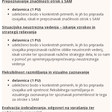
Prepoznavanje značilnosti otrok s SAM
delavnica (1 PU)
udeleženci bodo v konkretnih primerih, ki jih bo pripravila
izvajalka, iskali in prepoznavali značilnosti otrok s SAM
Situacijsko neustrezna vedenja – iskanje vzrokov in
strategij reševanja
delavnica (1 PU)
udeleženci bodo v konkretnih primerih, ki jih bo pripravila
izvajalka prepoznavali različne oblike neustreznih vedenj,
iskali vzroke ter spoznavali različne strategije dela, ki so nam
v pomoč pri spreminjaju/preprečevanju neustreznega
vedenja
Fleksibilnost razmišljanja in vizualno zaznavanje
delavnica (1 PU)
udeleženci bodo v konkretnih primerih, ki jih bo pripravila
izvajalka urili spretnost fleksibilnega razmišljanja in
vizualnega zaznavanja ter spoznavali pomembnost le tega
za otroke s SAM
Evalvacija izobraževanja, odgovori na vprašanja ter