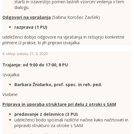
starši in ozavestijo pomen lastnih vzorcev vedenja v tem
dialogu.
Odgovori na vprašanja
(Sabina Korošec Zavšek)
razprava (1 PU)
udeleženci dobijo odgovore na vprašanja in rešujejo konkretne
primere iz prakse, ki jih pripravi izvajalka.
4. sklop: sobota, 21. 3. 2020
Trajanje: od 9:00 do 17:00, 8 PU
Izvajalka:
Barbara Žnidarko, prof. spec. in reh. ped.
Vsebine:
Priprava in uporaba strukture pri delu z otroki s SAM
predavanje z delavnico (3 PU)
udeleženci bodo spoznali različne načine kako načrtovati in
pripraviti strukturo za otroke s SAM