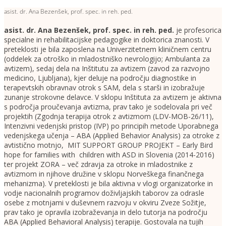
asist. dr. Ana Bezenšek, prof. spec. in reh. ped.
asist. dr. Ana Bezenšek, prof. spec. in reh. ped.
je profesorica
specialne in rehabilitacijske pedagogike in doktorica znanosti. V
preteklosti je bila zaposlena na Univerzitetnem kliničnem centru
(oddelek za otroško in mladostniško nevrologijo; Ambulanta za
avtizem), sedaj dela na Inštitutu za avtizem (zavod za razvojno
medicino, Ljubljana), kjer deluje na področju diagnostike in
terapevtskih obravnav otrok s SAM, dela s starši in izobražuje
zunanje strokovne delavce. V sklopu Inštituta za avtizem je aktivna
s področja proučevanja avtizma, prav tako je sodelovala pri več
projektih (Zgodnja terapija otrok z avtizmom (LDV-MOB-26/11),
Intenzivni vedenjski pristop (IVP) po principih metode Uporabnega
vedenjskega učenja – ABA (Applied Behavior Analysis) za otroke z
avtistično motnjo, MIT SUPPORT GROUP PROJEKT – Early Bird
hope for families with children with ASD in Slovenia (2014-2016)
ter projekt ZORA – več zdravja za otroke in mladostnike z
avtizmom in njihove družine v sklopu Norveškega finančnega
mehanizma). V preteklosti je bila aktivna v vlogi organizatorke in
vodje nacionalnih programov doživljajskih taborov za odrasle
osebe z motnjami v duševnem razvoju v okviru Zveze Sožitje,
prav tako je opravila izobraževanja in delo tutorja na področju
ABA (Applied Behavioral Analysis) terapije. Gostovala na tujih