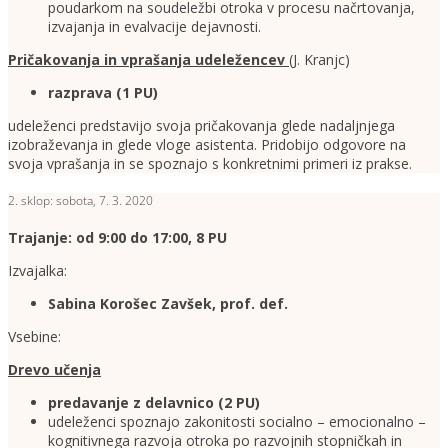
poudarkom na soudeležbi otroka v procesu načrtovanja,
izvajanja in evalvacije dejavnosti.
Pričakovanja in vprašanja udeležencev
(J. Kranjc)
razprava (1 PU)
udeleženci predstavijo svoja pričakovanja glede nadaljnjega
izobraževanja in glede vloge asistenta. Pridobijo odgovore na
svoja vprašanja in se spoznajo s konkretnimi primeri iz prakse.
2. sklop: sobota, 7. 3. 2020
Trajanje: od 9:00 do 17:00, 8 PU
Izvajalka:
Sabina Korošec Zavšek, prof. def.
Vsebine:
Drevo učenja
predavanje z delavnico (2 PU)
udeleženci spoznajo zakonitosti socialno – emocionalno –
kognitivnega razvoja otroka po razvojnih stopničkah in