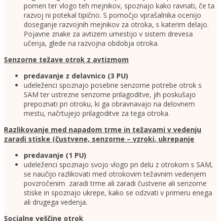
pomen ter vlogo teh mejnikov, spoznajo kako ravnati, če ta
razvoj ni potekal tipično. S pomočjo vprašalnika ocenijo
doseganje razvojnih mejnikov za otroka, s katerim delajo.
Pojavne znake za avtizem umestijo v sistem drevesa
učenja, glede na razvojna obdobja otroka.
Senzorne težave otrok z avtizmom
predavanje z delavnico (3 PU)
udeleženci spoznajo posebne senzorne potrebe otrok s
SAM ter ustrezne senzorne prilagoditve, jih poskušajo
prepoznati pri otroku, ki ga obravnavajo na delovnem
mestu, načrtujejo prilagoditve za tega otroka.
Razlikovanje med napadom trme in težavami v vedenju
zaradi stiske (čustvene, senzorne – vzroki, ukrepanje
predavanje (1 PU)
udeleženci spoznajo svojo vlogo pri delu z otrokom s SAM,
se naučijo razlikovati med otrokovim težavnim vedenjem
povzročenim zaradi trme ali zaradi čustvene ali senzorne
stiske in spoznajo ukrepe, kako se odzvati v primeru enega
ali drugega vedenja.
Socialne veščine otrok