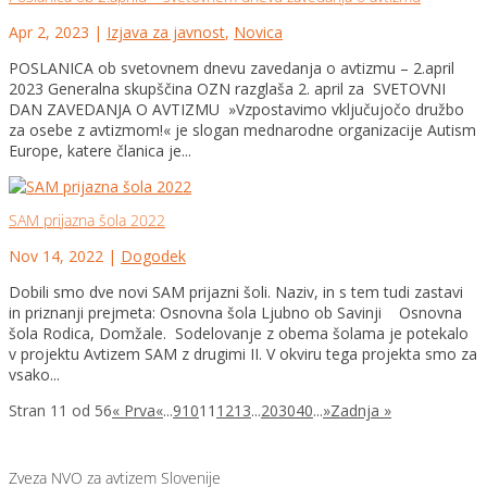
Apr 2, 2023
|
Izjava za javnost
,
Novica
POSLANICA ob svetovnem dnevu zavedanja o avtizmu – 2.april
2023 Generalna skupščina OZN razglaša 2. april za SVETOVNI
DAN ZAVEDANJA O AVTIZMU »Vzpostavimo vključujočo družbo
za osebe z avtizmom!« je slogan mednarodne organizacije Autism
Europe, katere članica je...
SAM prijazna šola 2022
Nov 14, 2022
|
Dogodek
Dobili smo dve novi SAM prijazni šoli. Naziv, in s tem tudi zastavi
in priznanji prejmeta: Osnovna šola Ljubno ob Savinji Osnovna
šola Rodica, Domžale. Sodelovanje z obema šolama je potekalo
v projektu Avtizem SAM z drugimi II. V okviru tega projekta smo za
vsako...
Stran 11 od 56
« Prva
«
...
9
10
11
12
13
...
20
30
40
...
»
Zadnja »
Zveza NVO za avtizem Slovenije