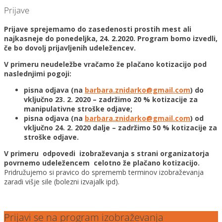
Prijave
Prijave sprejemamo do zasedenosti prostih mest ali
najkasneje do ponedeljka, 24. 2.2020. Program bomo izvedli,
če bo dovolj prijavljenih udeležencev.
V primeru neudeležbe vračamo že plačano kotizacijo pod
naslednjimi pogoji:
pisna odjava (na
barbara.znidarko@gmail.com
) do
vključno 23. 2. 2020 – zadržimo 20 % kotizacije za
manipulativne stroške odjave;
pisna odjava (na
barbara.znidarko@gmail.com
) od
vključno 24. 2. 2020 dalje – zadržimo 50 % kotizacije za
stroške odjave.
V primeru odpovedi izobraževanja s strani organizatorja
povrnemo udeležencem celotno že plačano kotizacijo.
Pridružujemo si pravico do sprememb terminov izobraževanja
zaradi višje sile (bolezni izvajalk ipd).
Prijavi se na program izobraževanja