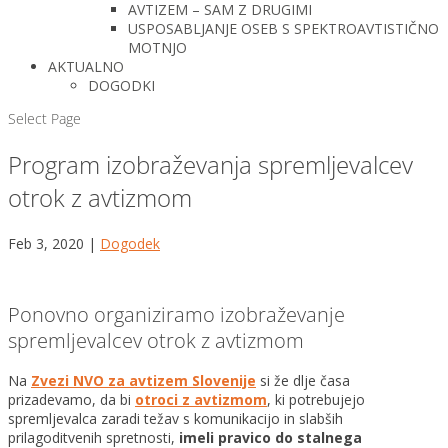
AVTIZEM – SAM Z DRUGIMI
USPOSABLJANJE OSEB S SPEKTROAVTISTIČNO
MOTNJO
AKTUALNO
DOGODKI
Select Page
Program izobraževanja spremljevalcev
otrok z avtizmom
Feb 3, 2020
|
Dogodek
Ponovno organiziramo izobraževanje
spremljevalcev otrok z avtizmom
Na
Zvezi NVO za avtizem Slovenije
si že dlje časa
prizadevamo, da bi
otroci z avtizmom
, ki potrebujejo
spremljevalca zaradi težav s komunikacijo in slabših
prilagoditvenih spretnosti,
imeli pravico do stalnega