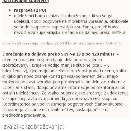
načrtovanje supervizij
razprava (2 PU)
udeleženci bodo evalvirali izobraževanje, ki so se ga
udeležili, dobili odgovore na morebitna vprašanja, oblikovale
se bodo skupine za supervizijska srečanja, prejeli bodo
navodila za supervizijska srečanja na daljavo preko SKYP-a
Supervizijska srečanja na daljavo po SKYPE-u (marec, april, maj 2020) - 8 PU
3 srečanja na daljavo preko SKYP-a (3 x po 120 minut) –
učenje na daljavo in spremljanje dela po opravljenem
izobraževanju: izvajalke vodijo manjše skupine (cca 5 – 6
udeležencev), kjer imajo udeleženci možnost podati oceno, koliko
in kako jim novo znanje koristi pri vsakodnevnem delu, imajo
možnost postaviti vprašanja o problematiki pri delu z otrokom, z
učitelji ali s starši, dobijo povratne informacije od mentorja ali od
ostalih udeležencev. Za vsako supervizijsko srečanje 2 udeleženca
v skupini pripravita svoj primer, ki ga obravnava cela skupina.
Koordinatorica pa vodi in usmerja pogovor vseh članov skupine,
jih usmerja v iskanje ustreznih rešitev, naslanjajoč se na
predhodna predavanja.
Izvajalke izobraževanja: