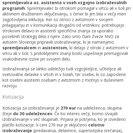
spremljevalca
oz. asistenta
v vseh vzgojno izobraževalnih
programih
. Spremljevalec bi otrokom pomagal v vrtcu ali v šoli pri
aktivnem družbenem vključevanju, s čimer bi jim bila v večji meri
zagotovljena inkluzija. Ker so otroci z avtizmom v svojem
prilagajanju in v komunikaciji drugačni od vrstnikov, potrebujejo
strokovni delavci in asistenti specifična znanja za uporabo
posebnih strategij dela z njimi. Zato smo člani Zveze NVO za
avtizem Slovenije pripravili izobraževanje, ki je namenjeno
spremljevalcem
in
asistent
om,
ki delajo z otroki z avtizmom v
vrtcu ali v šoli. S pridobljenimi znanji bodo uspešneje premagovali
vsakodnevne izzive pri svojem delu.
Izobraževanja se lahko udeležijo tudi vzgojiteljice, učiteljice ali
svetovalne delavke v vrtcih in v šolah, ter osebe, ki so zaposlene
kot osebni asistenti osebam z avtizmom z motnjo v duševnem
razvoju.
Kotizacija
Kotizacija za izobraževanje je
270 eur
na udeleženca, skupina
šteje
do 30 udeležencev
. Če bo interes večji, bomo izvajali
izobraževanje v več skupinah. Prijava je potrjena, ko je izvedeno
plačilo kotizacije. V ceni 270 eur je vključeno
celotno
izobraževanje
(predavanja, delavnice, supervizijska srečanja),