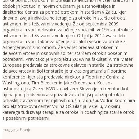
oblike pomoči otrokom in odraslim z avtizmom v vseh starostnih
obdobjih kot tudi njihovim družinam. Je ustanoviteljica in
direktorica Centra za pomoč otrokom in staršem v Žalcu, kjer
dnevno izvaja individualne terapije za otroke in starše otrok z
avtizmom in s težavami v vedenju. Že od septembra 2009
organizira in vodi delavnice za učenje socialnih veščin za otroke z
avtizmom in s težavami z vedenjem. Od julija 2014 vsako leto
organizira in vodi tabor za učenje socialnih veščin za otroke z
Aspergerjevim sindromom. Že več let predava strokovnim
delavcem vrtcev in osnovnih šol ter staršem otrok s posebnimi
potrebami. Prav tako je v projektu ZORA na fakulteti Alma Mater
Europaea predavala za strokovne delavce in starše. Za strokovne
delavce vrtcev in šol ter starše je trikrat organizirala Floortime
konferenco, kjer sta predavala direktorja Floortime Centra iz
Washingtona, Tim Bleecker in Jake Greenspan. Kot so-
ustanoviteljica Zveze NVO za avtizem Slovenije in trenutno kot
njena pod-predsednica si prizadeva za boljši položaj otrok in
odraslih z avtizmom ter njihovih družin v družbi. Vodi in koordinira
projekt Strokovni center VSI na OŠ Glazija v Celju, v okviru
katerega tudi izvaja terapije za otroke in coaching za starše otrok
s posebnimi potrebami.
mag. Janja Kranjc