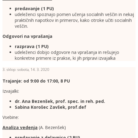
predavanje (1
PU)
udeleženci spoznajo pomen učenja socialnih veščin in nekaj
praktičnih napotkov in primerov, kako otroke učiti socialnih
veščin.
Odgovori na vprašanja
razprava (1 PU)
udeleženci dobijo odgovore na vprašanja in rešujejo
konkretne primere iz prakse, ki jih pripravi izvajalka
3. sklop: sobota, 14. 3. 2020
Trajanje: od 9:00 do 17:00, 8 PU
Izvajalki:
dr. Ana Bezenšek, prof. spec. in reh. ped.
Sabina Korošec Zavšek, prof.def
Vsebine:
Analiza vedenja
(A. Bezenšek)
predavanje z delavnico
(2 PU)