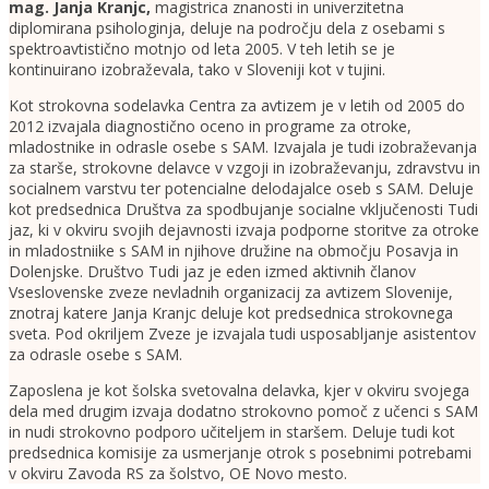
mag. Janja Kranjc
,
magistrica znanosti in univerzitetna
diplomirana psihologinja, deluje na področju dela z osebami s
spektroavtistično motnjo od leta 2005. V teh letih se je
kontinuirano izobraževala, tako v Sloveniji kot v tujini.
Kot strokovna sodelavka Centra za avtizem je v letih od 2005 do
2012 izvajala diagnostično oceno in programe za otroke,
mladostnike in odrasle osebe s SAM. Izvajala je tudi izobraževanja
za starše, strokovne delavce v vzgoji in izobraževanju, zdravstvu in
socialnem varstvu ter potencialne delodajalce oseb s SAM. Deluje
kot predsednica Društva za spodbujanje socialne vključenosti Tudi
jaz, ki v okviru svojih dejavnosti izvaja podporne storitve za otroke
in mladostniike s SAM in njihove družine na območju Posavja in
Dolenjske. Društvo Tudi jaz je eden izmed aktivnih članov
Vseslovenske zveze nevladnih organizacij za avtizem Slovenije,
znotraj katere Janja Kranjc deluje kot predsednica strokovnega
sveta. Pod okriljem Zveze je izvajala tudi usposabljanje asistentov
za odrasle osebe s SAM.
Zaposlena je kot šolska svetovalna delavka, kjer v okviru svojega
dela med drugim izvaja dodatno strokovno pomoč z učenci s SAM
in nudi strokovno podporo učiteljem in staršem. Deluje tudi kot
predsednica komisije za usmerjanje otrok s posebnimi potrebami
v okviru Zavoda RS za šolstvo, OE Novo mesto.