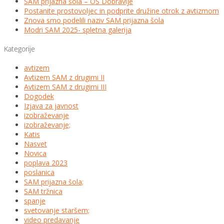
SAM prijazna šola – OŠ Dobravlje
Postanite prostovoljec in podprite družine otrok z avtizmom
Znova smo podelili naziv SAM prijazna šola
Modri SAM 2025- spletna galerija
Kategorije
avtizem
Avtizem SAM z drugimi II
Avtizem SAM z drugimi III
Dogodek
Izjava za javnost
izobraževanje
izobraževanje;
Katis
Nasvet
Novica
poplava 2023
poslanica
SAM prijazna šola;
SAM tržnica
spanje
svetovanje staršem;
video predavanje