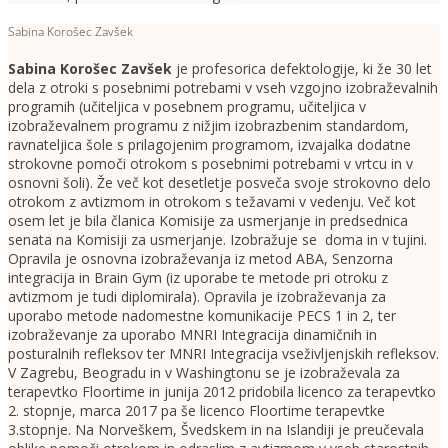
Sabina Korošec Zavšek
Sabina Korošec Zavšek
je profesorica defektologije, ki že 30 let
dela z otroki s posebnimi potrebami v vseh vzgojno izobraževalnih
programih (učiteljica v posebnem programu, učiteljica v
izobraževalnem programu z nižjim izobrazbenim standardom,
ravnateljica šole s prilagojenim programom, izvajalka dodatne
strokovne pomoči otrokom s posebnimi potrebami v vrtcu in v
osnovni šoli). Že več kot desetletje posveča svoje strokovno delo
otrokom z avtizmom in otrokom s težavami v vedenju. Več kot
osem let je bila članica Komisije za usmerjanje in predsednica
senata na Komisiji za usmerjanje. Izobražuje se doma in v tujini.
Opravila je osnovna izobraževanja iz metod ABA, Senzorna
integracija in Brain Gym (iz uporabe te metode pri otroku z
avtizmom je tudi diplomirala). Opravila je izobraževanja za
uporabo metode nadomestne komunikacije PECS 1 in 2, ter
izobraževanje za uporabo MNRI Integracija dinamičnih in
posturalnih refleksov ter MNRI Integracija vseživljenjskih refleksov.
V Zagrebu, Beogradu in v Washingtonu se je izobraževala za
terapevtko Floortime in junija 2012 pridobila licenco za terapevtko
2. stopnje, marca 2017 pa še licenco Floortime terapevtke
3.stopnje. Na Norveškem, Švedskem in na Islandiji je preučevala