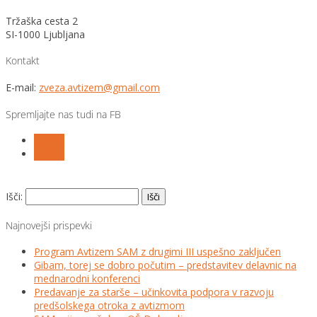
Tržaška cesta 2
SI-1000 Ljubljana
Kontakt
E-mail:
zveza.avtizem@gmail.com
Spremljajte nas tudi na FB
Follow
Follow
Išči:
Najnovejši prispevki
Program Avtizem SAM z drugimi III uspešno zaključen
Gibam, torej se dobro počutim – predstavitev delavnic na
mednarodni konferenci
Predavanje za starše – učinkovita podpora v razvoju
predšolskega otroka z avtizmom