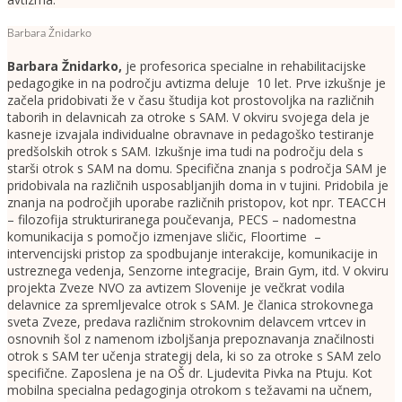
Barbara Žnidarko
Barbara Žnidarko
,
je profesorica specialne in rehabilitacijske
pedagogike in na področju avtizma deluje 10 let. Prve izkušnje je
začela pridobivati že v času študija kot prostovoljka na različnih
taborih in delavnicah za otroke s SAM. V okviru svojega dela je
kasneje izvajala individualne obravnave in pedagoško testiranje
predšolskih otrok s SAM. Izkušnje ima tudi na področju dela s
starši otrok s SAM na domu. Specifična znanja s področja SAM je
pridobivala na različnih usposabljanjih doma in v tujini. Pridobila je
znanja na področjih uporabe različnih pristopov, kot npr. TEACCH
– filozofija strukturiranega poučevanja, PECS – nadomestna
komunikacija s pomočjo izmenjave sličic, Floortime –
intervencijski pristop za spodbujanje interakcije, komunikacije in
ustreznega vedenja, Senzorne integracije, Brain Gym, itd. V okviru
projekta Zveze NVO za avtizem Slovenije je večkrat vodila
delavnice za spremljevalce otrok s SAM. Je članica strokovnega
sveta Zveze, predava različnim strokovnim delavcem vrtcev in
osnovnih šol z namenom izboljšanja prepoznavanja značilnosti
otrok s SAM ter učenja strategij dela, ki so za otroke s SAM zelo
specifične. Zaposlena je na OŠ dr. Ljudevita Pivka na Ptuju. Kot
mobilna specialna pedagoginja otrokom s težavami na učnem,