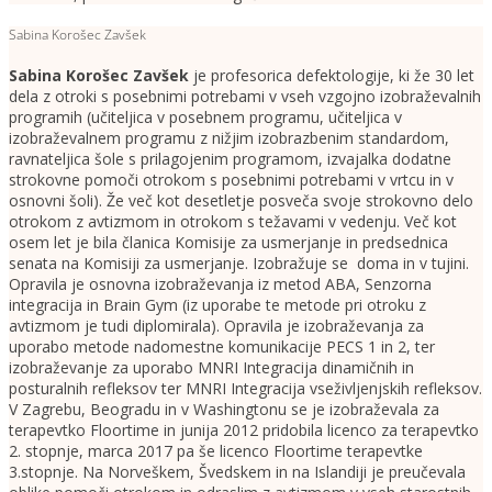
Sabina Korošec Zavšek
Sabina Korošec Zavšek
je profesorica defektologije, ki že 30 let
dela z otroki s posebnimi potrebami v vseh vzgojno izobraževalnih
programih (učiteljica v posebnem programu, učiteljica v
izobraževalnem programu z nižjim izobrazbenim standardom,
ravnateljica šole s prilagojenim programom, izvajalka dodatne
strokovne pomoči otrokom s posebnimi potrebami v vrtcu in v
osnovni šoli). Že več kot desetletje posveča svoje strokovno delo
otrokom z avtizmom in otrokom s težavami v vedenju. Več kot
osem let je bila članica Komisije za usmerjanje in predsednica
senata na Komisiji za usmerjanje. Izobražuje se doma in v tujini.
Opravila je osnovna izobraževanja iz metod ABA, Senzorna
integracija in Brain Gym (iz uporabe te metode pri otroku z
avtizmom je tudi diplomirala). Opravila je izobraževanja za
uporabo metode nadomestne komunikacije PECS 1 in 2, ter
izobraževanje za uporabo MNRI Integracija dinamičnih in
posturalnih refleksov ter MNRI Integracija vseživljenjskih refleksov.
V Zagrebu, Beogradu in v Washingtonu se je izobraževala za
terapevtko Floortime in junija 2012 pridobila licenco za terapevtko
2. stopnje, marca 2017 pa še licenco Floortime terapevtke
3.stopnje. Na Norveškem, Švedskem in na Islandiji je preučevala