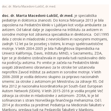
doc. dr. Marta Macedoni-Lukšič, dr.med.
doc. dr. Marta Macedoni-Lukšič, dr.med
.
je specialistka
pediatrije in doktorica znanosti. Do konca februarja 2013 je bila
zaposlena na Pediatrični kliniki v Ljubljani kot vodja ambulante za
avtizem. Od takrat dalje je zaposlena na Inštitutu za avtizem in
sorodne motnje kot zdravnica specialistka in direktorica. Od l.1995
dela z otroki in mladostniki z nevrološkimi in razvojnimi motnjami,
zadnjih 12 let pa še posebej s tistimi, ki imajo spektroavtistične
motnje. V letih 2004-2005 je bila Fulbrightova štipendistka na
Univerzi Kalifornija, Davis, Inštitutu MIND, v Sacramentu, ZDA,
kjer se je dodatno izobraževala in opravila tudi raziskovalno delo
na področju avtizma. Po vrnitvi je začela na Pediatrični kliniki
uvajati zdravstveno obravnavo za te otroke ter ustanovila
neprofitni Zavod Inštitut za avtizem in sorodne motnje. V letih
2006-2008 je vodila delovno skupino za pripravo nacionalnih
smernic za otroke z avtizmom pri Ministrstvu za zdravje RS. Od
leta 2012 je nacionalna koordinatorka pri South-East European
Autism Network (SEAN). V letih 2015-2016 je vodila projekt Več
zdravja za otroke in mladostnike z avtizmom- ZORA, ki je bil
sofinanciran s strani Norveškega finančnega mehanizma. Od l.
2014 je docentka za predmet Pediatrija na Medicinski fakulteti v
Mariboru, predava tudi na Pedagoški fakulteti v Mariboru.