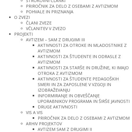
STROKOVNI ČLANKI
PRIROČNIK ZA DELO Z OSEBAMI Z AVTIZMOM
POHVALE IN PRIZNANJA
O ZVEZI
ČLANI ZVEZE
VČLANITEV V ZVEZO
PROJEKTI
AVTIZEM – SAM Z DRUGIMI III
AKTIVNOSTI ZA OTROKE IN MLADOSTNIKE Z
AVTIZMOM
AKTIVNOSTI ZA ŠTUDENTE IN ODRASLE Z
AVTIZMOM
AKTIVNOSTI ZA STARŠE IN DRUŽINE, KI IMAJO
OTROKA Z AVTIZMOM
AKTIVNOSTI ZA ŠTUDENTE PEDAGOŠKIH
SMERI IN ZA ZAPOSLENE V VZGOJI IN
IZOBRAŽEVANJU
INFORMIRANJE IN OBVEŠČANJE
UPORABNIKOV PROGRAMA IN ŠIRŠE JAVNOSTI
DRUGE AKTIVNOSTI
VIS A VIS
PRIROČNIK ZA DELO Z OSEBAMI Z AVTIZMOM
ARHIV PROJEKTOV
AVTIZEM SAM Z DRUGIMI II