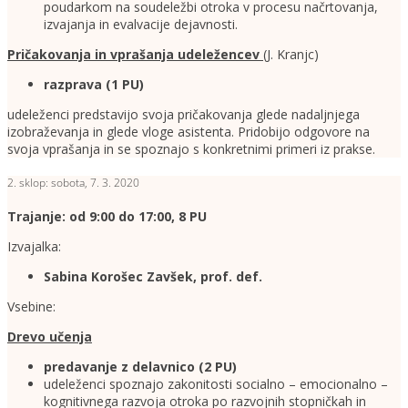
poudarkom na soudeležbi otroka v procesu načrtovanja,
izvajanja in evalvacije dejavnosti.
Pričakovanja in vprašanja udeležencev
(J. Kranjc)
razprava (1 PU)
udeleženci predstavijo svoja pričakovanja glede nadaljnjega
izobraževanja in glede vloge asistenta. Pridobijo odgovore na
svoja vprašanja in se spoznajo s konkretnimi primeri iz prakse.
2. sklop: sobota, 7. 3. 2020
Trajanje: od 9:00 do 17:00, 8 PU
Izvajalka:
Sabina Korošec Zavšek, prof. def.
Vsebine:
Drevo učenja
predavanje z delavnico (2 PU)
udeleženci spoznajo zakonitosti socialno – emocionalno –
kognitivnega razvoja otroka po razvojnih stopničkah in