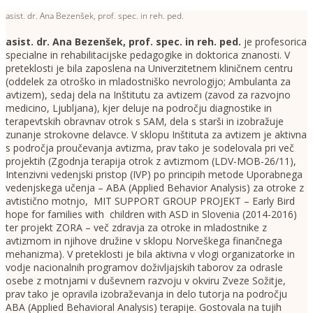
asist. dr. Ana Bezenšek, prof. spec. in reh. ped.
asist. dr. Ana Bezenšek, prof. spec. in reh. ped.
je profesorica
specialne in rehabilitacijske pedagogike in doktorica znanosti. V
preteklosti je bila zaposlena na Univerzitetnem kliničnem centru
(oddelek za otroško in mladostniško nevrologijo; Ambulanta za
avtizem), sedaj dela na Inštitutu za avtizem (zavod za razvojno
medicino, Ljubljana), kjer deluje na področju diagnostike in
terapevtskih obravnav otrok s SAM, dela s starši in izobražuje
zunanje strokovne delavce. V sklopu Inštituta za avtizem je aktivna
s področja proučevanja avtizma, prav tako je sodelovala pri več
projektih (Zgodnja terapija otrok z avtizmom (LDV-MOB-26/11),
Intenzivni vedenjski pristop (IVP) po principih metode Uporabnega
vedenjskega učenja – ABA (Applied Behavior Analysis) za otroke z
avtistično motnjo, MIT SUPPORT GROUP PROJEKT – Early Bird
hope for families with children with ASD in Slovenia (2014-2016)
ter projekt ZORA – več zdravja za otroke in mladostnike z
avtizmom in njihove družine v sklopu Norveškega finančnega
mehanizma). V preteklosti je bila aktivna v vlogi organizatorke in
vodje nacionalnih programov doživljajskih taborov za odrasle
osebe z motnjami v duševnem razvoju v okviru Zveze Sožitje,
prav tako je opravila izobraževanja in delo tutorja na področju
ABA (Applied Behavioral Analysis) terapije. Gostovala na tujih