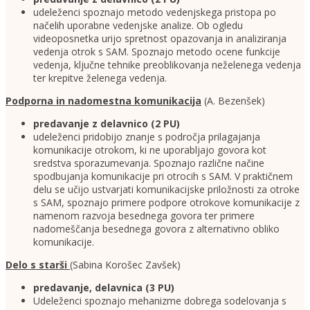
udeleženci spoznajo metodo vedenjskega pristopa po
načelih uporabne vedenjske analize. Ob ogledu
videoposnetka urijo spretnost opazovanja in analiziranja
vedenja otrok s SAM. Spoznajo metodo ocene funkcije
vedenja, ključne tehnike preoblikovanja neželenega vedenja
ter krepitve želenega vedenja.
Podporna in nadomestna komunikacija
(A. Bezenšek)
predavanje z delavnico (2 PU)
udeleženci pridobijo znanje s področja prilagajanja
komunikacije otrokom, ki ne uporabljajo govora kot
sredstva sporazumevanja. Spoznajo različne načine
spodbujanja komunikacije pri otrocih s SAM. V praktičnem
delu se učijo ustvarjati komunikacijske priložnosti za otroke
s SAM, spoznajo primere podpore otrokove komunikacije z
namenom razvoja besednega govora ter primere
nadomeščanja besednega govora z alternativno obliko
komunikacije.
Delo s starši
(Sabina Korošec Zavšek)
predavanje, delavnica (3 PU)
Udeleženci spoznajo mehanizme dobrega sodelovanja s