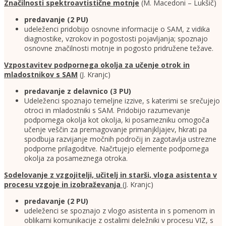
Značilnosti spektroavtistične motnje
(M. Macedoni – Lukšič)
predavanje
(2 PU)
udeleženci pridobijo osnovne informacije o SAM, z vidika
diagnostike, vzrokov in pogostosti pojavljanja; spoznajo
osnovne značilnosti motnje in pogosto pridružene težave.
Vzpostavitev podpornega okolja za učenje otrok in
mladostnikov s SAM
(J. Kranjc)
predavanje z delavnico
(3 PU)
Udeleženci spoznajo temeljne izzive, s katerimi se srečujejo
otroci in mladostniki s SAM. Pridobijo razumevanje
podpornega okolja kot okolja, ki posamezniku omogoča
učenje veščin za premagovanje primanjkljajev, hkrati pa
spodbuja razvijanje močnih področij in zagotavlja ustrezne
podporne prilagoditve. Načrtujejo elemente podpornega
okolja za posameznega otroka.
Sodelovanje z vzgojitelji, učitelj in starši, vloga asistenta v
procesu vzgoje in izobraževanja
(J. Kranjc)
predavanje
(2 PU)
udeleženci se spoznajo z vlogo asistenta in s pomenom in
oblikami komunikacije z ostalimi deležniki v procesu VIZ, s