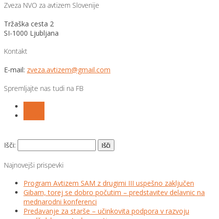
Zveza NVO za avtizem Slovenije
Tržaška cesta 2
SI-1000 Ljubljana
Kontakt
E-mail:
zveza.avtizem@gmail.com
Spremljajte nas tudi na FB
Follow
Follow
Išči:
Najnovejši prispevki
Program Avtizem SAM z drugimi III uspešno zaključen
Gibam, torej se dobro počutim – predstavitev delavnic na
mednarodni konferenci
Predavanje za starše – učinkovita podpora v razvoju