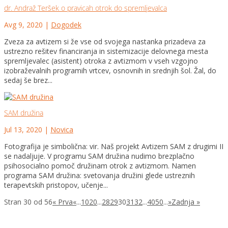
dr. Andraž Teršek o pravicah otrok do spremljevalca
Avg 9, 2020
|
Dogodek
Zveza za avtizem si že vse od svojega nastanka prizadeva za
ustrezno rešitev financiranja in sistemizacije delovnega mesta
spremljevalec (asistent) otroka z avtizmom v vseh vzgojno
izobraževalnih programih vrtcev, osnovnih in srednjih šol. Žal, do
sedaj še brez...
SAM družina
Jul 13, 2020
|
Novica
Fotografija je simbolična: vir. Naš projekt Avtizem SAM z drugimi II
se nadaljuje. V programu SAM družina nudimo brezplačno
psihosocialno pomoč družinam otrok z avtizmom. Namen
programa SAM družina: svetovanja družini glede ustreznih
terapevtskih pristopov, učenje...
Stran 30 od 56
« Prva
«
...
10
20
...
28
29
30
31
32
...
40
50
...
»
Zadnja »