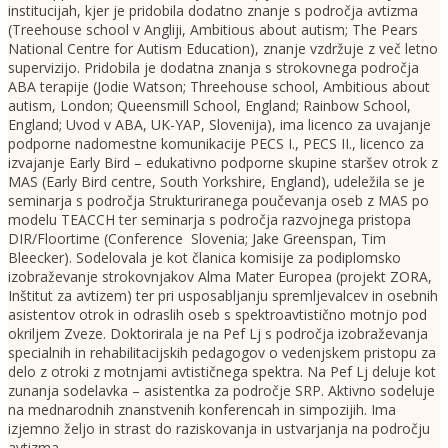
institucijah, kjer je pridobila dodatno znanje s področja avtizma
(Treehouse school v Angliji, Ambitious about autism; The Pears
National Centre for Autism Education), znanje vzdržuje z več letno
supervizijo. Pridobila je dodatna znanja s strokovnega področja
ABA terapije (Jodie Watson; Threehouse school, Ambitious about
autism, London; Queensmill School, England; Rainbow School,
England; Uvod v ABA, UK-YAP, Slovenija), ima licenco za uvajanje
podporne nadomestne komunikacije PECS I., PECS II., licenco za
izvajanje Early Bird – edukativno podporne skupine staršev otrok z
MAS (Early Bird centre, South Yorkshire, England), udeležila se je
seminarja s področja Strukturiranega poučevanja oseb z MAS po
modelu TEACCH ter seminarja s področja razvojnega pristopa
DIR/Floortime (Conference Slovenia; Jake Greenspan, Tim
Bleecker). Sodelovala je kot članica komisije za podiplomsko
izobraževanje strokovnjakov Alma Mater Europea (projekt ZORA,
Inštitut za avtizem) ter pri usposabljanju spremljevalcev in osebnih
asistentov otrok in odraslih oseb s spektroavtistično motnjo pod
okriljem Zveze. Doktorirala je na Pef Lj s področja izobraževanja
specialnih in rehabilitacijskih pedagogov o vedenjskem pristopu za
delo z otroki z motnjami avtističnega spektra. Na Pef Lj deluje kot
zunanja sodelavka – asistentka za področje SRP. Aktivno sodeluje
na mednarodnih znanstvenih konferencah in simpozijih. Ima
izjemno željo in strast do raziskovanja in ustvarjanja na področju
avtizma.