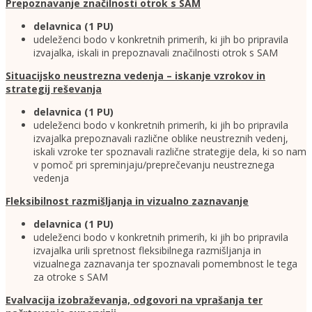
Prepoznavanje značilnosti otrok s SAM
delavnica (1 PU)
udeleženci bodo v konkretnih primerih, ki jih bo pripravila
izvajalka, iskali in prepoznavali značilnosti otrok s SAM
Situacijsko neustrezna vedenja – iskanje vzrokov in
strategij reševanja
delavnica (1 PU)
udeleženci bodo v konkretnih primerih, ki jih bo pripravila
izvajalka prepoznavali različne oblike neustreznih vedenj,
iskali vzroke ter spoznavali različne strategije dela, ki so nam
v pomoč pri spreminjaju/preprečevanju neustreznega
vedenja
Fleksibilnost razmišljanja in vizualno zaznavanje
delavnica (1 PU)
udeleženci bodo v konkretnih primerih, ki jih bo pripravila
izvajalka urili spretnost fleksibilnega razmišljanja in
vizualnega zaznavanja ter spoznavali pomembnost le tega
za otroke s SAM
Evalvacija izobraževanja, odgovori na vprašanja ter