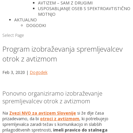
AVTIZEM – SAM Z DRUGIMI
USPOSABLJANJE OSEB S SPEKTROAVTISTIČNO
MOTNJO
AKTUALNO
DOGODKI
Select Page
Program izobraževanja spremljevalcev
otrok z avtizmom
Feb 3, 2020
|
Dogodek
Ponovno organiziramo izobraževanje
spremljevalcev otrok z avtizmom
Na
Zvezi NVO za avtizem Slovenije
si že dlje časa
prizadevamo, da bi
otroci z avtizmom
, ki potrebujejo
spremljevalca zaradi težav s komunikacijo in slabših
prilagoditvenih spretnosti,
imeli pravico do stalnega