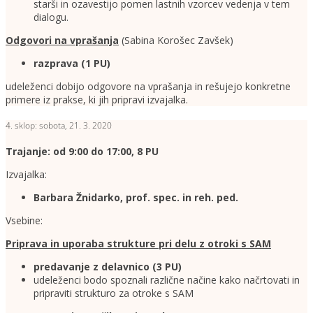
starši in ozavestijo pomen lastnih vzorcev vedenja v tem
dialogu.
Odgovori na vprašanja
(Sabina Korošec Zavšek)
razprava (1 PU)
udeleženci dobijo odgovore na vprašanja in rešujejo konkretne
primere iz prakse, ki jih pripravi izvajalka.
4. sklop: sobota, 21. 3. 2020
Trajanje: od 9:00 do 17:00, 8 PU
Izvajalka:
Barbara Žnidarko, prof. spec. in reh. ped.
Vsebine:
Priprava in uporaba strukture pri delu z otroki s SAM
predavanje z delavnico (3 PU)
udeleženci bodo spoznali različne načine kako načrtovati in
pripraviti strukturo za otroke s SAM