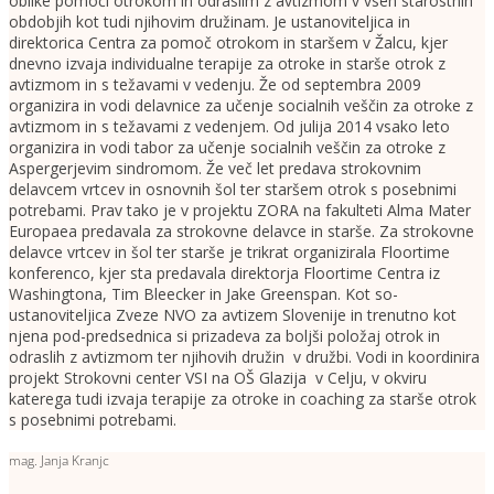
oblike pomoči otrokom in odraslim z avtizmom v vseh starostnih
obdobjih kot tudi njihovim družinam. Je ustanoviteljica in
direktorica Centra za pomoč otrokom in staršem v Žalcu, kjer
dnevno izvaja individualne terapije za otroke in starše otrok z
avtizmom in s težavami v vedenju. Že od septembra 2009
organizira in vodi delavnice za učenje socialnih veščin za otroke z
avtizmom in s težavami z vedenjem. Od julija 2014 vsako leto
organizira in vodi tabor za učenje socialnih veščin za otroke z
Aspergerjevim sindromom. Že več let predava strokovnim
delavcem vrtcev in osnovnih šol ter staršem otrok s posebnimi
potrebami. Prav tako je v projektu ZORA na fakulteti Alma Mater
Europaea predavala za strokovne delavce in starše. Za strokovne
delavce vrtcev in šol ter starše je trikrat organizirala Floortime
konferenco, kjer sta predavala direktorja Floortime Centra iz
Washingtona, Tim Bleecker in Jake Greenspan. Kot so-
ustanoviteljica Zveze NVO za avtizem Slovenije in trenutno kot
njena pod-predsednica si prizadeva za boljši položaj otrok in
odraslih z avtizmom ter njihovih družin v družbi. Vodi in koordinira
projekt Strokovni center VSI na OŠ Glazija v Celju, v okviru
katerega tudi izvaja terapije za otroke in coaching za starše otrok
s posebnimi potrebami.
mag. Janja Kranjc