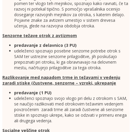
pomen ter vlogo teh mejnikov, spoznajo kako ravnati, če ta
razvoj ni potekal tipično. S pomočjo vprašalnika ocenijo
doseganje razvojnih mejnikov za otroka, s katerim delajo.
Pojavne znake za avtizem umestijo v sistem drevesa
učenja, glede na razvojna obdobja otroka.
Senzorne težave otrok z avtizmom
predavanje z delavnico (3 PU)
udeleženci spoznajo posebne senzorne potrebe otrok s
SAM ter ustrezne senzorne prilagoditve, jih poskušajo
prepoznati pri otroku, ki ga obravnavajo na delovnem
mestu, načrtujejo prilagoditve za tega otroka.
Razlikovanje med napadom trme in težavami v vedenju
zaradi stiske (čustvene, senzorne – vzroki, ukrepanje
predavanje (1 PU)
udeleženci spoznajo svojo vlogo pri delu z otrokom s SAM,
se naučijo razlikovati med otrokovim težavnim vedenjem
povzročenim zaradi trme ali zaradi čustvene ali senzorne
stiske in spoznajo ukrepe, kako se odzvati v primeru enega
ali drugega vedenja.
Socialne veščine otrok