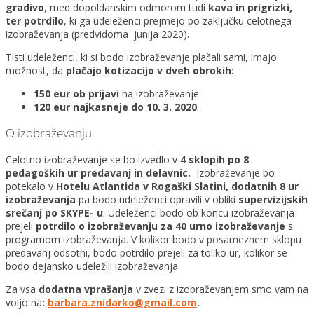
gradivo
, med dopoldanskim odmorom tudi
kava in prigrizki,
ter potrdilo
, ki ga udeleženci prejmejo po zaključku celotnega
izobraževanja (predvidoma junija 2020).
Tisti udeleženci, ki si bodo izobraževanje plačali sami, imajo
možnost, da
plačajo kotizacijo v dveh obrokih:
150 eur ob prijavi
na izobraževanje
120 eur najkasneje do 10. 3. 2020
.
O izobraževanju
Celotno izobraževanje se bo izvedlo v
4 sklopih po 8
pedagoških ur predavanj in delavnic.
Izobraževanje bo
potekalo v
Hotelu Atlantida v Rogaški Slatini, dodatnih 8 ur
izobraževanja
pa bodo udeleženci opravili v obliki
supervizijskih
srečanj po SKYPE- u
. Udeleženci bodo ob koncu izobraževanja
prejeli
potrdilo o izobraževanju za 40 urno izobraževanje
s
programom izobraževanja. V kolikor bodo v posameznem sklopu
predavanj odsotni, bodo potrdilo prejeli za toliko ur, kolikor se
bodo dejansko udeležili izobraževanja.
Za vsa
dodatna vprašanja
v zvezi z izobraževanjem smo vam na
voljo na
:
barbara.znidarko@gmail.com
.