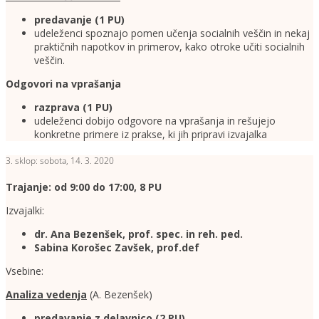
predavanje (1
PU)
udeleženci spoznajo pomen učenja socialnih veščin in nekaj
praktičnih napotkov in primerov, kako otroke učiti socialnih
veščin.
Odgovori na vprašanja
razprava (1 PU)
udeleženci dobijo odgovore na vprašanja in rešujejo
konkretne primere iz prakse, ki jih pripravi izvajalka
3. sklop: sobota, 14. 3. 2020
Trajanje: od 9:00 do 17:00, 8 PU
Izvajalki:
dr. Ana Bezenšek, prof. spec. in reh. ped.
Sabina Korošec Zavšek, prof.def
Vsebine:
Analiza vedenja
(A. Bezenšek)
predavanje z delavnico
(2 PU)