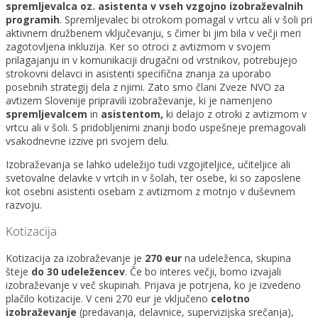
spremljevalca
oz. asistenta
v vseh vzgojno izobraževalnih
programih
. Spremljevalec bi otrokom pomagal v vrtcu ali v šoli pri
aktivnem družbenem vključevanju, s čimer bi jim bila v večji meri
zagotovljena inkluzija. Ker so otroci z avtizmom v svojem
prilagajanju in v komunikaciji drugačni od vrstnikov, potrebujejo
strokovni delavci in asistenti specifična znanja za uporabo
posebnih strategij dela z njimi. Zato smo člani Zveze NVO za
avtizem Slovenije pripravili izobraževanje, ki je namenjeno
spremljevalcem
in
asistent
om,
ki delajo z otroki z avtizmom v
vrtcu ali v šoli. S pridobljenimi znanji bodo uspešneje premagovali
vsakodnevne izzive pri svojem delu.
Izobraževanja se lahko udeležijo tudi vzgojiteljice, učiteljice ali
svetovalne delavke v vrtcih in v šolah, ter osebe, ki so zaposlene
kot osebni asistenti osebam z avtizmom z motnjo v duševnem
razvoju.
Kotizacija
Kotizacija za izobraževanje je
270 eur
na udeleženca, skupina
šteje
do 30 udeležencev
. Če bo interes večji, bomo izvajali
izobraževanje v več skupinah. Prijava je potrjena, ko je izvedeno
plačilo kotizacije. V ceni 270 eur je vključeno
celotno
izobraževanje
(predavanja, delavnice, supervizijska srečanja),