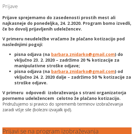
Prijave
Prijave sprejemamo do zasedenosti prostih mest ali
najkasneje do ponedeljka, 24. 2.2020. Program bomo izvedli,
če bo dovolj prijavljenih udeležencev.
V primeru neudeležbe vračamo že plačano kotizacijo pod
naslednjimi pogoji:
pisna odjava (na
barbara.znidarko@gmail.com
) do
vključno 23. 2. 2020 – zadržimo 20 % kotizacije za
manipulativne stroške odjave;
pisna odjava (na
barbara.znidarko@gmail.com
) od
vključno 24. 2. 2020 dalje – zadržimo 50 % kotizacije za
stroške odjave.
V primeru odpovedi izobraževanja s strani organizatorja
povrnemo udeležencem celotno že plačano kotizacijo.
Pridružujemo si pravico do sprememb terminov izobraževanja
zaradi višje sile (bolezni izvajalk ipd).
Prijavi se na program izobraževanja