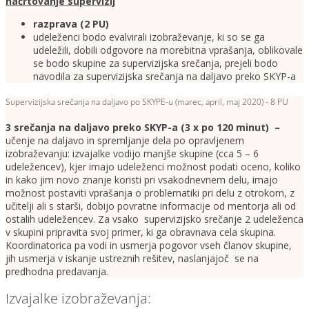
načrtovanje supervizij
razprava (2 PU)
udeleženci bodo evalvirali izobraževanje, ki so se ga
udeležili, dobili odgovore na morebitna vprašanja, oblikovale
se bodo skupine za supervizijska srečanja, prejeli bodo
navodila za supervizijska srečanja na daljavo preko SKYP-a
Supervizijska srečanja na daljavo po SKYPE-u (marec, april, maj 2020) - 8 PU
3 srečanja na daljavo preko SKYP-a (3 x po 120 minut) –
učenje na daljavo in spremljanje dela po opravljenem
izobraževanju: izvajalke vodijo manjše skupine (cca 5 – 6
udeležencev), kjer imajo udeleženci možnost podati oceno, koliko
in kako jim novo znanje koristi pri vsakodnevnem delu, imajo
možnost postaviti vprašanja o problematiki pri delu z otrokom, z
učitelji ali s starši, dobijo povratne informacije od mentorja ali od
ostalih udeležencev. Za vsako supervizijsko srečanje 2 udeleženca
v skupini pripravita svoj primer, ki ga obravnava cela skupina.
Koordinatorica pa vodi in usmerja pogovor vseh članov skupine,
jih usmerja v iskanje ustreznih rešitev, naslanjajoč se na
predhodna predavanja.
Izvajalke izobraževanja: