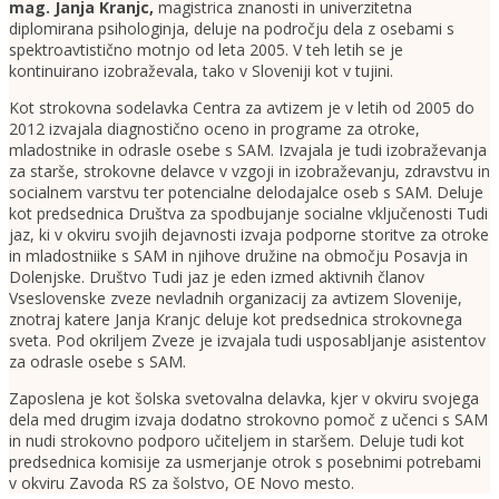
mag. Janja Kranjc
,
magistrica znanosti in univerzitetna
diplomirana psihologinja, deluje na področju dela z osebami s
spektroavtistično motnjo od leta 2005. V teh letih se je
kontinuirano izobraževala, tako v Sloveniji kot v tujini.
Kot strokovna sodelavka Centra za avtizem je v letih od 2005 do
2012 izvajala diagnostično oceno in programe za otroke,
mladostnike in odrasle osebe s SAM. Izvajala je tudi izobraževanja
za starše, strokovne delavce v vzgoji in izobraževanju, zdravstvu in
socialnem varstvu ter potencialne delodajalce oseb s SAM. Deluje
kot predsednica Društva za spodbujanje socialne vključenosti Tudi
jaz, ki v okviru svojih dejavnosti izvaja podporne storitve za otroke
in mladostniike s SAM in njihove družine na območju Posavja in
Dolenjske. Društvo Tudi jaz je eden izmed aktivnih članov
Vseslovenske zveze nevladnih organizacij za avtizem Slovenije,
znotraj katere Janja Kranjc deluje kot predsednica strokovnega
sveta. Pod okriljem Zveze je izvajala tudi usposabljanje asistentov
za odrasle osebe s SAM.
Zaposlena je kot šolska svetovalna delavka, kjer v okviru svojega
dela med drugim izvaja dodatno strokovno pomoč z učenci s SAM
in nudi strokovno podporo učiteljem in staršem. Deluje tudi kot
predsednica komisije za usmerjanje otrok s posebnimi potrebami
v okviru Zavoda RS za šolstvo, OE Novo mesto.