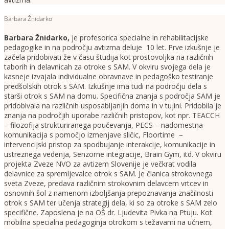
Barbara Žnidarko
Barbara Žnidarko
,
je profesorica specialne in rehabilitacijske
pedagogike in na področju avtizma deluje 10 let. Prve izkušnje je
začela pridobivati že v času študija kot prostovoljka na različnih
taborih in delavnicah za otroke s SAM. V okviru svojega dela je
kasneje izvajala individualne obravnave in pedagoško testiranje
predšolskih otrok s SAM. Izkušnje ima tudi na področju dela s
starši otrok s SAM na domu. Specifična znanja s področja SAM je
pridobivala na različnih usposabljanjih doma in v tujini. Pridobila je
znanja na področjih uporabe različnih pristopov, kot npr. TEACCH
– filozofija strukturiranega poučevanja, PECS – nadomestna
komunikacija s pomočjo izmenjave sličic, Floortime –
intervencijski pristop za spodbujanje interakcije, komunikacije in
ustreznega vedenja, Senzorne integracije, Brain Gym, itd. V okviru
projekta Zveze NVO za avtizem Slovenije je večkrat vodila
delavnice za spremljevalce otrok s SAM. Je članica strokovnega
sveta Zveze, predava različnim strokovnim delavcem vrtcev in
osnovnih šol z namenom izboljšanja prepoznavanja značilnosti
otrok s SAM ter učenja strategij dela, ki so za otroke s SAM zelo
specifične. Zaposlena je na OŠ dr. Ljudevita Pivka na Ptuju. Kot
mobilna specialna pedagoginja otrokom s težavami na učnem,