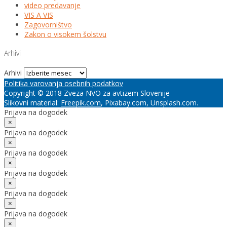
video predavanje
VIS A VIS
Zagovorništvo
Zakon o visokem šolstvu
Arhivi
Arhivi
Politika varovanja osebnih podatkov
Copyright © 2018 Zveza NVO za avtizem Slovenije
Slikovni material:
Freepik.com
, Pixabay.com, Unsplash.com.
Prijava na dogodek
×
Prijava na dogodek
×
Prijava na dogodek
×
Prijava na dogodek
×
Prijava na dogodek
×
Prijava na dogodek
×