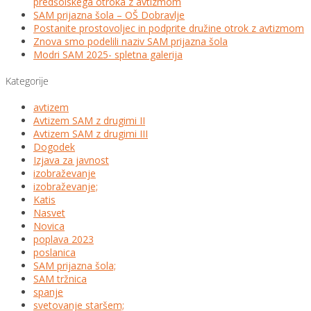
predšolskega otroka z avtizmom
SAM prijazna šola – OŠ Dobravlje
Postanite prostovoljec in podprite družine otrok z avtizmom
Znova smo podelili naziv SAM prijazna šola
Modri SAM 2025- spletna galerija
Kategorije
avtizem
Avtizem SAM z drugimi II
Avtizem SAM z drugimi III
Dogodek
Izjava za javnost
izobraževanje
izobraževanje;
Katis
Nasvet
Novica
poplava 2023
poslanica
SAM prijazna šola;
SAM tržnica
spanje
svetovanje staršem;