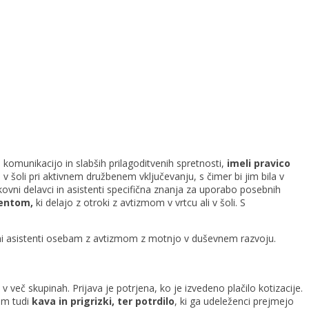
s komunikacijo in slabših prilagoditvenih spretnosti,
imeli pravico
v šoli pri aktivnem družbenem vključevanju, s čimer bi jim bila v
kovni delavci in asistenti specifična znanja za uporabo posebnih
ent
om,
ki delajo z otroki z avtizmom v vrtcu ali v šoli. S
osebni asistenti osebam z avtizmom z motnjo v duševnem razvoju.
 v več skupinah. Prijava je potrjena, ko je izvedeno plačilo kotizacije.
om tudi
kava in prigrizki, ter potrdilo
, ki ga udeleženci prejmejo