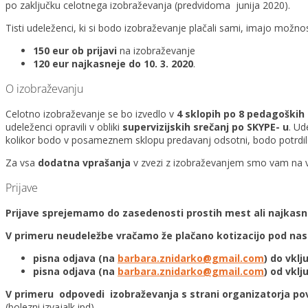
po zaključku celotnega izobraževanja (predvidoma junija 2020).
Tisti udeleženci, ki si bodo izobraževanje plačali sami, imajo možno
150 eur ob prijavi
na izobraževanje
120 eur najkasneje do 10. 3. 2020
.
O izobraževanju
Celotno izobraževanje se bo izvedlo v
4 sklopih po 8 pedagoških 
udeleženci opravili v obliki
supervizijskih srečanj po SKYPE- u
. Ud
kolikor bodo v posameznem sklopu predavanj odsotni, bodo potrdilo p
Za vsa
dodatna vprašanja
v zvezi z izobraževanjem smo vam na v
Prijave
Prijave sprejemamo do zasedenosti prostih mest ali najkasnej
V primeru neudeležbe vračamo že plačano kotizacijo pod nasl
pisna odjava (na
barbara.znidarko@gmail.com
) do vkl
pisna odjava (na
barbara.znidarko@gmail.com
) od vklj
V primeru odpovedi izobraževanja s strani organizatorja p
(bolezni izvajalk ipd).