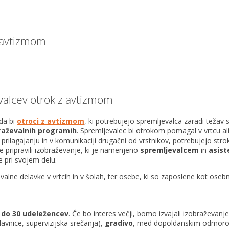
 avtizmom
valcev otrok z avtizmom
da bi
otroci z avtizmom
, ki potrebujejo spremljevalca zaradi težav 
raževalnih programih
. Spremljevalec bi otrokom pomagal v vrtcu ali 
 prilagajanju in v komunikaciji drugačni od vrstnikov, potrebujejo stro
e pripravili izobraževanje, ki je namenjeno
spremljevalcem
in
asist
 pri svojem delu.
vetovalne delavke v vrtcih in v šolah, ter osebe, ki so zaposlene kot 
e
do 30 udeležencev
. Če bo interes večji, bomo izvajali izobraževanje
avnice, supervizijska srečanja),
gradivo
, med dopoldanskim odmor