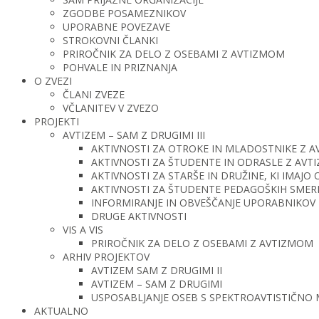
ZGODBE POSAMEZNIKOV
UPORABNE POVEZAVE
STROKOVNI ČLANKI
PRIROČNIK ZA DELO Z OSEBAMI Z AVTIZMOM
POHVALE IN PRIZNANJA
O ZVEZI
ČLANI ZVEZE
VČLANITEV V ZVEZO
PROJEKTI
AVTIZEM – SAM Z DRUGIMI III
AKTIVNOSTI ZA OTROKE IN MLADOSTNIKE Z 
AKTIVNOSTI ZA ŠTUDENTE IN ODRASLE Z AV
AKTIVNOSTI ZA STARŠE IN DRUŽINE, KI IMAJ
AKTIVNOSTI ZA ŠTUDENTE PEDAGOŠKIH SMERI 
INFORMIRANJE IN OBVEŠČANJE UPORABNIKOV 
DRUGE AKTIVNOSTI
VIS A VIS
PRIROČNIK ZA DELO Z OSEBAMI Z AVTIZMOM
ARHIV PROJEKTOV
AVTIZEM SAM Z DRUGIMI II
AVTIZEM – SAM Z DRUGIMI
USPOSABLJANJE OSEB S SPEKTROAVTISTIČNO
AKTUALNO