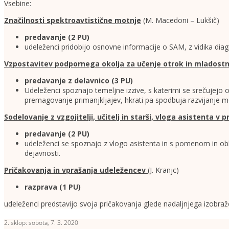
Vsebine:
Značilnosti spektroavtistične motnje
(M. Macedoni – Lukšič)
predavanje
(2 PU)
udeleženci pridobijo osnovne informacije o SAM, z vidika dia
Vzpostavitev podpornega okolja za učenje otrok in mladost
predavanje z delavnico
(3 PU)
Udeleženci spoznajo temeljne izzive, s katerimi se srečujejo
premagovanje primanjkljajev, hkrati pa spodbuja razvijanje 
Sodelovanje z vzgojitelji, učitelj in starši, vloga asistenta v
predavanje
(2 PU)
udeleženci se spoznajo z vlogo asistenta in s pomenom in obli
dejavnosti.
Pričakovanja in vprašanja udeležencev
(J. Kranjc)
razprava (1 PU)
udeleženci predstavijo svoja pričakovanja glede nadaljnjega izobraže
2. sklop: sobota, 7. 3. 2020