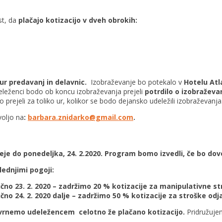
st, da
plačajo kotizacijo v dveh obrokih:
ur predavanj in delavnic.
Izobraževanje bo potekalo v
Hotelu Atl
eleženci bodo ob koncu izobraževanja prejeli
potrdilo o izobraževa
rejeli za toliko ur, kolikor se bodo dejansko udeležili izobraževanja
oljo na
:
barbara.znidarko@gmail.com
.
e do ponedeljka, 24. 2.2020. Program bomo izvedli, če bo dovol
ednjimi pogoji:
jučno 23. 2. 2020 – zadržimo 20 % kotizacije za manipulativne s
učno 24. 2. 2020 dalje – zadržimo 50 % kotizacije za stroške odj
ovrnemo udeležencem celotno že plačano kotizacijo.
Pridružuje