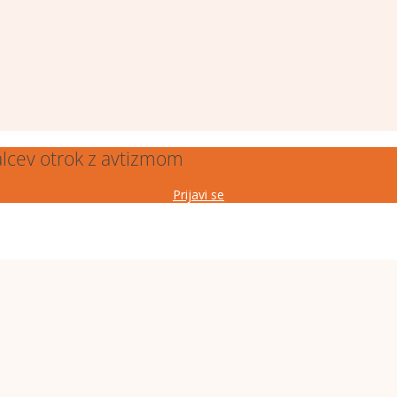
alcev otrok z avtizmom
Prijavi se