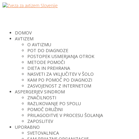
DOMOV
AVTIZEM
O AVTIZMU
POT DO DIAGNOZE
POSTOPEK USMERJANJA OTROK
METODE POMOČI
DIETA IN PREHRANA
NASVETI ZA VKLJUČITEV V ŠOLO
KAM PO POMOČ PO DIAGNOZI
ZASVOJENOST Z INTERNETOM
ASPERGERJEV SINDROM
ZNAČILNOSTI
RAZLIKOVANJE PO SPOLU
POMOČ DRUŽINI
PRILAGODITVE V PROCESU ŠOLANJA
ZAPOSLITEV
UPORABNO
SVETOVALNICA
SAM PRIJAZNE ORGANIZACIJE