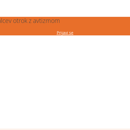
alcev otrok z avtizmom
Prijavi se