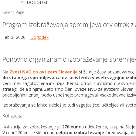
DOGODKI
Select Page
Program izobraževanja spremljevalcev otrok z
Feb 3, 2020
|
Dogodek
Ponovno organiziramo izobraževanje spremlje
Na
Zvezi NVO za avtizem Slovenije
si že dlje časa prizadevamo, 
do stalnega spremljevalca
oz. asistenta
v vseh vzgojno izob
večji meri zagotovljena inkluzija. Ker so otroci z avtizmom v svojem
strategij dela z njimi. Zato smo člani Zveze NVO za avtizem Slovenij
pridobljenimi znanji bodo uspešneje premagovali vsakodnevne izzive
Izobraževanja se lahko udeležijo tudi vzgojiteljice, učiteljice ali s
Kotizacija
Kotizacija za izobraževanje je
270 eur
na udeleženca, skupina štej
V ceni 270 eur je vključeno
celotno izobraževanje
(predavanja, del