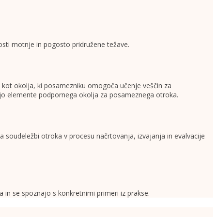
osti motnje in pogosto pridružene težave.
ja kot okolja, ki posamezniku omogoča učenje veščin za
ujejo elemente podpornega okolja za posameznega otroka.
 soudeležbi otroka v procesu načrtovanja, izvajanja in evalvacije
 in se spoznajo s konkretnimi primeri iz prakse.