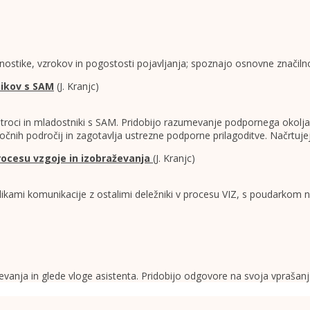
gnostike, vzrokov in pogostosti pojavljanja; spoznajo osnovne značiln
nikov s SAM
(J. Kranjc)
 otroci in mladostniki s SAM. Pridobijo razumevanje podpornega okol
močnih področij in zagotavlja ustrezne podporne prilagoditve. Načrt
 procesu vzgoje in izobraževanja
(J. Kranjc)
kami komunikacije z ostalimi deležniki v procesu VIZ, s poudarkom na
vanja in glede vloge asistenta. Pridobijo odgovore na svoja vprašanja