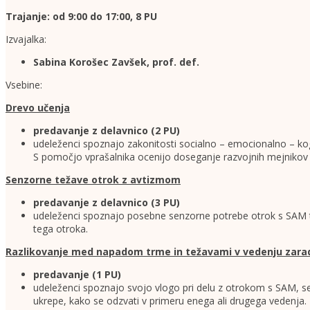
Trajanje: od 9:00 do 17:00, 8 PU
Izvajalka:
Sabina Korošec Zavšek, prof. def.
Vsebine:
Drevo učenja
predavanje z delavnico (2 PU)
udeleženci spoznajo zakonitosti socialno – emocionalno – kogn
S pomočjo vprašalnika ocenijo doseganje razvojnih mejnikov 
Senzorne težave otrok z avtizmom
predavanje z delavnico (3 PU)
udeleženci spoznajo posebne senzorne potrebe otrok s SAM ter
tega otroka.
Razlikovanje med napadom trme in težavami v vedenju zaradi
predavanje (1 PU)
udeleženci spoznajo svojo vlogo pri delu z otrokom s SAM, s
ukrepe, kako se odzvati v primeru enega ali drugega vedenja.