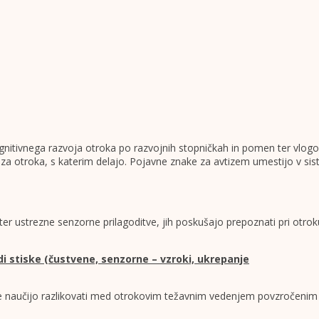
itivnega razvoja otroka po razvojnih stopničkah in pomen ter vlogo t
za otroka, s katerim delajo. Pojavne znake za avtizem umestijo v si
 ustrezne senzorne prilagoditve, jih poskušajo prepoznati pri otrok
 stiske (čustvene, senzorne – vzroki, ukrepanje
e naučijo razlikovati med otrokovim težavnim vedenjem povzročenim z