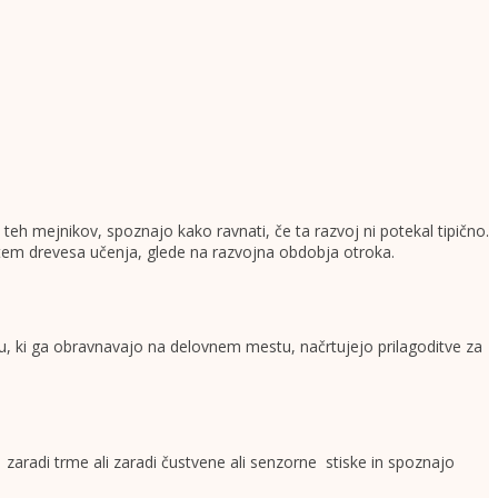
eh mejnikov, spoznajo kako ravnati, če ta razvoj ni potekal tipično.
stem drevesa učenja, glede na razvojna obdobja otroka.
u, ki ga obravnavajo na delovnem mestu, načrtujejo prilagoditve za
aradi trme ali zaradi čustvene ali senzorne stiske in spoznajo