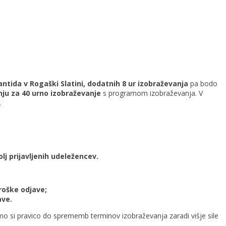
antida v Rogaški Slatini, dodatnih 8 ur izobraževanja
pa bodo
nju za 40 urno izobraževanje
s programom izobraževanja. V
.
j prijavljenih udeležencev.
troške odjave;
ave.
mo si pravico do sprememb terminov izobraževanja zaradi višje sile