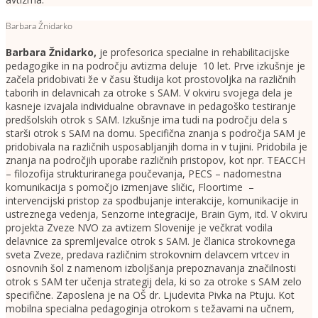
Barbara Žnidarko
Barbara Žnidarko
,
je profesorica specialne in rehabilitacijske
pedagogike in na področju avtizma deluje 10 let. Prve izkušnje je
začela pridobivati že v času študija kot prostovoljka na različnih
taborih in delavnicah za otroke s SAM. V okviru svojega dela je
kasneje izvajala individualne obravnave in pedagoško testiranje
predšolskih otrok s SAM. Izkušnje ima tudi na področju dela s
starši otrok s SAM na domu. Specifična znanja s področja SAM je
pridobivala na različnih usposabljanjih doma in v tujini. Pridobila je
znanja na področjih uporabe različnih pristopov, kot npr. TEACCH
– filozofija strukturiranega poučevanja, PECS – nadomestna
komunikacija s pomočjo izmenjave sličic, Floortime –
intervencijski pristop za spodbujanje interakcije, komunikacije in
ustreznega vedenja, Senzorne integracije, Brain Gym, itd. V okviru
projekta Zveze NVO za avtizem Slovenije je večkrat vodila
delavnice za spremljevalce otrok s SAM. Je članica strokovnega
sveta Zveze, predava različnim strokovnim delavcem vrtcev in
osnovnih šol z namenom izboljšanja prepoznavanja značilnosti
otrok s SAM ter učenja strategij dela, ki so za otroke s SAM zelo
specifične. Zaposlena je na OŠ dr. Ljudevita Pivka na Ptuju. Kot
mobilna specialna pedagoginja otrokom s težavami na učnem,