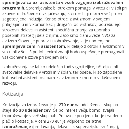
spremljevalca
oz. asistenta
v vseh vzgojno izobraževalnih
programih
. Spremljevalec bi otrokom pomagal v vrtcu ali v šoli pri
aktivnem družbenem vključevanju, s čimer bi jim bila v večji meri
zagotovljena inkluzija. Ker so otroci z avtizmom v svojem
prilagajanju in v komunikaciji drugačni od vrstnikov, potrebujejo
strokovni delavci in asistenti specifična znanja za uporabo
posebnih strategij dela z njimi. Zato smo člani Zveze NVO za
avtizem Slovenije pripravili izobraževanje, ki je namenjeno
spremljevalcem
in
asistent
om,
ki delajo z otroki z avtizmom v
vrtcu ali v šoli. S pridobljenimi znanji bodo uspešneje premagovali
vsakodnevne izzive pri svojem delu.
Izobraževanja se lahko udeležijo tudi vzgojiteljice, učiteljice ali
svetovalne delavke v vrtcih in v šolah, ter osebe, ki so zaposlene
kot osebni asistenti osebam z avtizmom z motnjo v duševnem
razvoju.
Kotizacija
Kotizacija za izobraževanje je
270 eur
na udeleženca, skupina
šteje
do 30 udeležencev
. Če bo interes večji, bomo izvajali
izobraževanje v več skupinah. Prijava je potrjena, ko je izvedeno
plačilo kotizacije. V ceni 270 eur je vključeno
celotno
izobraževanje
(predavanja, delavnice, supervizijska srečanja),