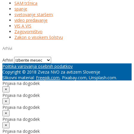
SAM tržnica
spanje
svetovanje staršem;
video predavanje
VIS A VIS
Zagovorništvo
Zakon o visokem šolstvu
Arhivi
Arhivi
Politika varovanja osebnih podatkov
Copyright © 2018 Zveza NVO za avtizem Slovenije
Slikovni material:
Freepik.com
, Pixabay.com, Unsplash.com.
Prijava na dogodek
×
Prijava na dogodek
×
Prijava na dogodek
×
Prijava na dogodek
×
Prijava na dogodek