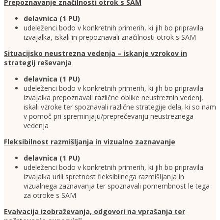
Prepoznavanje značilnosti otrok s SAM
delavnica (1 PU)
udeleženci bodo v konkretnih primerih, ki jih bo pripravila
izvajalka, iskali in prepoznavali značilnosti otrok s SAM
Situacijsko neustrezna vedenja – iskanje vzrokov in
strategij reševanja
delavnica (1 PU)
udeleženci bodo v konkretnih primerih, ki jih bo pripravila
izvajalka prepoznavali različne oblike neustreznih vedenj,
iskali vzroke ter spoznavali različne strategije dela, ki so nam
v pomoč pri spreminjaju/preprečevanju neustreznega
vedenja
Fleksibilnost razmišljanja in vizualno zaznavanje
delavnica (1 PU)
udeleženci bodo v konkretnih primerih, ki jih bo pripravila
izvajalka urili spretnost fleksibilnega razmišljanja in
vizualnega zaznavanja ter spoznavali pomembnost le tega
za otroke s SAM
Evalvacija izobraževanja, odgovori na vprašanja ter