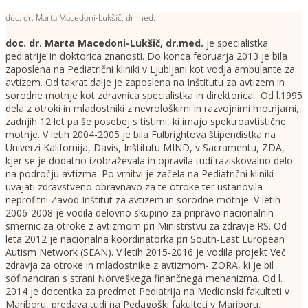
doc. dr. Marta Macedoni-Lukšič, dr.med.
doc. dr. Marta Macedoni-Lukšič, dr.med
.
je specialistka
pediatrije in doktorica znanosti. Do konca februarja 2013 je bila
zaposlena na Pediatrični kliniki v Ljubljani kot vodja ambulante za
avtizem. Od takrat dalje je zaposlena na Inštitutu za avtizem in
sorodne motnje kot zdravnica specialistka in direktorica. Od l.1995
dela z otroki in mladostniki z nevrološkimi in razvojnimi motnjami,
zadnjih 12 let pa še posebej s tistimi, ki imajo spektroavtistične
motnje. V letih 2004-2005 je bila Fulbrightova štipendistka na
Univerzi Kalifornija, Davis, Inštitutu MIND, v Sacramentu, ZDA,
kjer se je dodatno izobraževala in opravila tudi raziskovalno delo
na področju avtizma. Po vrnitvi je začela na Pediatrični kliniki
uvajati zdravstveno obravnavo za te otroke ter ustanovila
neprofitni Zavod Inštitut za avtizem in sorodne motnje. V letih
2006-2008 je vodila delovno skupino za pripravo nacionalnih
smernic za otroke z avtizmom pri Ministrstvu za zdravje RS. Od
leta 2012 je nacionalna koordinatorka pri South-East European
Autism Network (SEAN). V letih 2015-2016 je vodila projekt Več
zdravja za otroke in mladostnike z avtizmom- ZORA, ki je bil
sofinanciran s strani Norveškega finančnega mehanizma. Od l.
2014 je docentka za predmet Pediatrija na Medicinski fakulteti v
Mariboru, predava tudi na Pedagoški fakulteti v Mariboru.