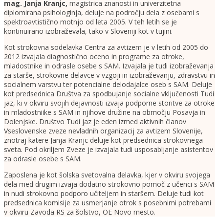
mag. Janja Kranjc
,
magistrica znanosti in univerzitetna
diplomirana psihologinja, deluje na področju dela z osebami s
spektroavtistično motnjo od leta 2005. V teh letih se je
kontinuirano izobraževala, tako v Sloveniji kot v tujini.
Kot strokovna sodelavka Centra za avtizem je v letih od 2005 do
2012 izvajala diagnostično oceno in programe za otroke,
mladostnike in odrasle osebe s SAM. Izvajala je tudi izobraževanja
za starše, strokovne delavce v vzgoji in izobraževanju, zdravstvu in
socialnem varstvu ter potencialne delodajalce oseb s SAM. Deluje
kot predsednica Društva za spodbujanje socialne vključenosti Tudi
jaz, ki v okviru svojih dejavnosti izvaja podporne storitve za otroke
in mladostniike s SAM in njihove družine na območju Posavja in
Dolenjske. Društvo Tudi jaz je eden izmed aktivnih članov
Vseslovenske zveze nevladnih organizacij za avtizem Slovenije,
znotraj katere Janja Kranjc deluje kot predsednica strokovnega
sveta. Pod okriljem Zveze je izvajala tudi usposabljanje asistentov
za odrasle osebe s SAM.
Zaposlena je kot šolska svetovalna delavka, kjer v okviru svojega
dela med drugim izvaja dodatno strokovno pomoč z učenci s SAM
in nudi strokovno podporo učiteljem in staršem. Deluje tudi kot
predsednica komisije za usmerjanje otrok s posebnimi potrebami
v okviru Zavoda RS za šolstvo, OE Novo mesto.