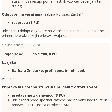
starši in ozavestijo pomen lastnih vzorcev vedenja v tem
dialogu.
Odgovori na vprašanja
(Sabina Korošec Zavšek)
razprava (1 PU)
udeleženci dobijo odgovore na vprašanja in rešujejo konkretne
primere iz prakse, ki jih pripravi izvajalka.
4. sklop: sobota, 21. 3. 2020
Trajanje: od 9:00 do 17:00, 8 PU
Izvajalka:
Barbara Žnidarko, prof. spec. in reh. ped.
Vsebine:
Priprava in uporaba strukture pri delu z otroki s SAM
predavanje z delavnico (3 PU)
udeleženci bodo spoznali različne načine kako načrtovati in
pripraviti strukturo za otroke s SAM