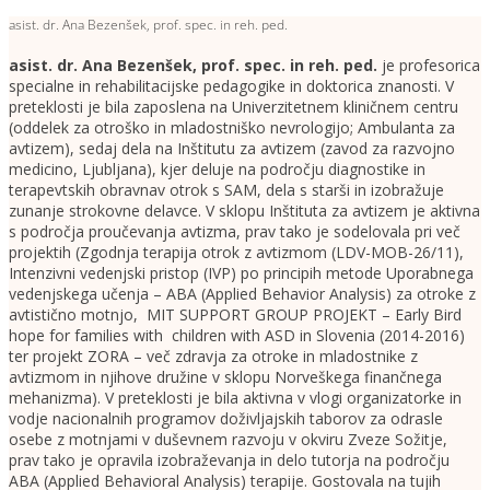
asist. dr. Ana Bezenšek, prof. spec. in reh. ped.
asist. dr. Ana Bezenšek, prof. spec. in reh. ped.
je profesorica
specialne in rehabilitacijske pedagogike in doktorica znanosti. V
preteklosti je bila zaposlena na Univerzitetnem kliničnem centru
(oddelek za otroško in mladostniško nevrologijo; Ambulanta za
avtizem), sedaj dela na Inštitutu za avtizem (zavod za razvojno
medicino, Ljubljana), kjer deluje na področju diagnostike in
terapevtskih obravnav otrok s SAM, dela s starši in izobražuje
zunanje strokovne delavce. V sklopu Inštituta za avtizem je aktivna
s področja proučevanja avtizma, prav tako je sodelovala pri več
projektih (Zgodnja terapija otrok z avtizmom (LDV-MOB-26/11),
Intenzivni vedenjski pristop (IVP) po principih metode Uporabnega
vedenjskega učenja – ABA (Applied Behavior Analysis) za otroke z
avtistično motnjo, MIT SUPPORT GROUP PROJEKT – Early Bird
hope for families with children with ASD in Slovenia (2014-2016)
ter projekt ZORA – več zdravja za otroke in mladostnike z
avtizmom in njihove družine v sklopu Norveškega finančnega
mehanizma). V preteklosti je bila aktivna v vlogi organizatorke in
vodje nacionalnih programov doživljajskih taborov za odrasle
osebe z motnjami v duševnem razvoju v okviru Zveze Sožitje,
prav tako je opravila izobraževanja in delo tutorja na področju
ABA (Applied Behavioral Analysis) terapije. Gostovala na tujih