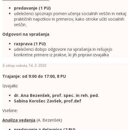
predavanje (1
PU)
udeleženci spoznajo pomen učenja socialnih veščin in nekaj
praktičnih napotkov in primerov, kako otroke učiti socialnih
veščin.
Odgovori na vprašanja
razprava (1 PU)
udeleženci dobijo odgovore na vprašanja in rešujejo
konkretne primere iz prakse, ki jih pripravi izvajalka
3. sklop: sobota, 14. 3. 2020
Trajanje: od 9:00 do 17:00, 8 PU
Izvajalki:
dr. Ana Bezenšek, prof. spec. in reh. ped.
Sabina Korošec Zavšek, prof.def
Vsebine:
Analiza vedenja
(A. Bezenšek)
predavanje z delavnico
(2 PU)