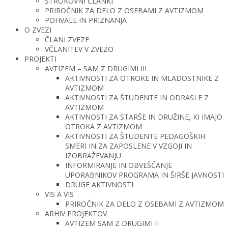
STROKOVNI ČLANKI
PRIROČNIK ZA DELO Z OSEBAMI Z AVTIZMOM
POHVALE IN PRIZNANJA
O ZVEZI
ČLANI ZVEZE
VČLANITEV V ZVEZO
PROJEKTI
AVTIZEM – SAM Z DRUGIMI III
AKTIVNOSTI ZA OTROKE IN MLADOSTNIKE Z
AVTIZMOM
AKTIVNOSTI ZA ŠTUDENTE IN ODRASLE Z
AVTIZMOM
AKTIVNOSTI ZA STARŠE IN DRUŽINE, KI IMAJO
OTROKA Z AVTIZMOM
AKTIVNOSTI ZA ŠTUDENTE PEDAGOŠKIH
SMERI IN ZA ZAPOSLENE V VZGOJI IN
IZOBRAŽEVANJU
INFORMIRANJE IN OBVEŠČANJE
UPORABNIKOV PROGRAMA IN ŠIRŠE JAVNOSTI
DRUGE AKTIVNOSTI
VIS A VIS
PRIROČNIK ZA DELO Z OSEBAMI Z AVTIZMOM
ARHIV PROJEKTOV
AVTIZEM SAM Z DRUGIMI II