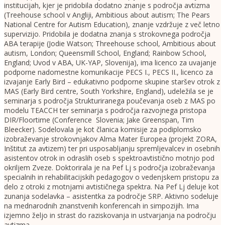
institucijah, kjer je pridobila dodatno znanje s področja avtizma
(Treehouse school v Angliji, Ambitious about autism; The Pears
National Centre for Autism Education), znanje vzdržuje z več letno
supervizijo. Pridobila je dodatna znanja s strokovnega področja
ABA terapije (Jodie Watson; Threehouse school, Ambitious about
autism, London; Queensmill School, England; Rainbow School,
England; Uvod v ABA, UK-YAP, Slovenija), ima licenco za uvajanje
podporne nadomestne komunikacije PECS I., PECS II., licenco za
izvajanje Early Bird – edukativno podporne skupine staršev otrok z
MAS (Early Bird centre, South Yorkshire, England), udeležila se je
seminarja s področja Strukturiranega poučevanja oseb z MAS po
modelu TEACCH ter seminarja s področja razvojnega pristopa
DIR/Floortime (Conference Slovenia; Jake Greenspan, Tim
Bleecker). Sodelovala je kot članica komisije za podiplomsko
izobraževanje strokovnjakov Alma Mater Europea (projekt ZORA,
Inštitut za avtizem) ter pri usposabljanju spremljevalcev in osebnih
asistentov otrok in odraslih oseb s spektroavtistično motnjo pod
okriljem Zveze. Doktorirala je na Pef Lj s področja izobraževanja
specialnih in rehabilitacijskih pedagogov o vedenjskem pristopu za
delo z otroki z motnjami avtističnega spektra. Na Pef Lj deluje kot
zunanja sodelavka – asistentka za področje SRP. Aktivno sodeluje
na mednarodnih znanstvenih konferencah in simpozijih. Ima
izjemno željo in strast do raziskovanja in ustvarjanja na področju
avtizma.