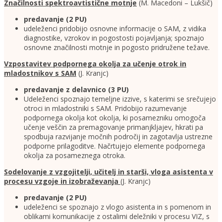
Značilnosti spektroavtistične motnje
(M. Macedoni – Lukšič)
predavanje
(2 PU)
udeleženci pridobijo osnovne informacije o SAM, z vidika
diagnostike, vzrokov in pogostosti pojavljanja; spoznajo
osnovne značilnosti motnje in pogosto pridružene težave.
Vzpostavitev podpornega okolja za učenje otrok in
mladostnikov s SAM
(J. Kranjc)
predavanje z delavnico
(3 PU)
Udeleženci spoznajo temeljne izzive, s katerimi se srečujejo
otroci in mladostniki s SAM. Pridobijo razumevanje
podpornega okolja kot okolja, ki posamezniku omogoča
učenje veščin za premagovanje primanjkljajev, hkrati pa
spodbuja razvijanje močnih področij in zagotavlja ustrezne
podporne prilagoditve. Načrtujejo elemente podpornega
okolja za posameznega otroka.
Sodelovanje z vzgojitelji, učitelj in starši, vloga asistenta v
procesu vzgoje in izobraževanja
(J. Kranjc)
predavanje
(2 PU)
udeleženci se spoznajo z vlogo asistenta in s pomenom in
oblikami komunikacije z ostalimi deležniki v procesu VIZ, s