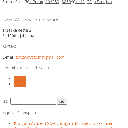
Stran 40 od 56
« Prva
«
...
10
20
30
...
38
39
40
41
42
...
50
...
»
Zadnja »
Zveza NVO za avtizem Slovenije
Tržaška cesta 2
SI-1000 Ljubljana
Kontakt
E-mail:
zveza.avtizem@gmail.com
Spremljajte nas tudi na FB
Follow
Follow
Išči:
Najnovejši prispevki
Program Avtizem SAM z drugimi III uspešno zaključen