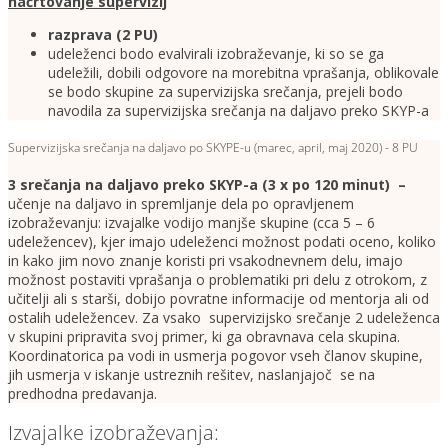
načrtovanje supervizij
razprava (2 PU)
udeleženci bodo evalvirali izobraževanje, ki so se ga
udeležili, dobili odgovore na morebitna vprašanja, oblikovale
se bodo skupine za supervizijska srečanja, prejeli bodo
navodila za supervizijska srečanja na daljavo preko SKYP-a
Supervizijska srečanja na daljavo po SKYPE-u (marec, april, maj 2020) - 8 PU
3 srečanja na daljavo preko SKYP-a (3 x po 120 minut) –
učenje na daljavo in spremljanje dela po opravljenem
izobraževanju: izvajalke vodijo manjše skupine (cca 5 – 6
udeležencev), kjer imajo udeleženci možnost podati oceno, koliko
in kako jim novo znanje koristi pri vsakodnevnem delu, imajo
možnost postaviti vprašanja o problematiki pri delu z otrokom, z
učitelji ali s starši, dobijo povratne informacije od mentorja ali od
ostalih udeležencev. Za vsako supervizijsko srečanje 2 udeleženca
v skupini pripravita svoj primer, ki ga obravnava cela skupina.
Koordinatorica pa vodi in usmerja pogovor vseh članov skupine,
jih usmerja v iskanje ustreznih rešitev, naslanjajoč se na
predhodna predavanja.
Izvajalke izobraževanja: