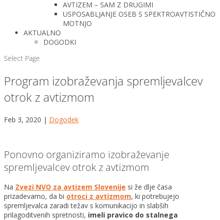
AVTIZEM – SAM Z DRUGIMI
USPOSABLJANJE OSEB S SPEKTROAVTISTIČNO
MOTNJO
AKTUALNO
DOGODKI
Select Page
Program izobraževanja spremljevalcev
otrok z avtizmom
Feb 3, 2020
|
Dogodek
Ponovno organiziramo izobraževanje
spremljevalcev otrok z avtizmom
Na
Zvezi NVO za avtizem Slovenije
si že dlje časa
prizadevamo, da bi
otroci z avtizmom
, ki potrebujejo
spremljevalca zaradi težav s komunikacijo in slabših
prilagoditvenih spretnosti,
imeli pravico do stalnega