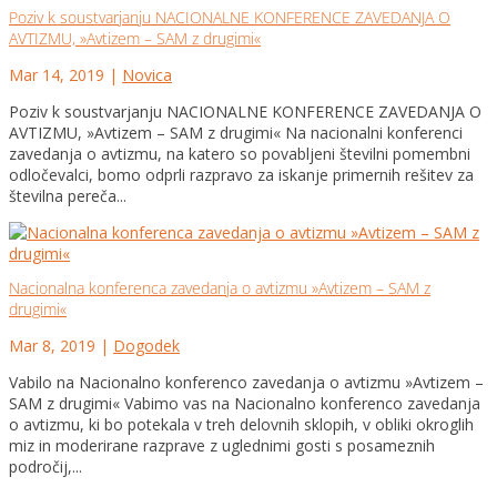
Poziv k soustvarjanju NACIONALNE KONFERENCE ZAVEDANJA O
AVTIZMU, »Avtizem – SAM z drugimi«
Mar 14, 2019
|
Novica
Poziv k soustvarjanju NACIONALNE KONFERENCE ZAVEDANJA O
AVTIZMU, »Avtizem – SAM z drugimi« Na nacionalni konferenci
zavedanja o avtizmu, na katero so povabljeni številni pomembni
odločevalci, bomo odprli razpravo za iskanje primernih rešitev za
številna pereča...
Nacionalna konferenca zavedanja o avtizmu »Avtizem – SAM z
drugimi«
Mar 8, 2019
|
Dogodek
Vabilo na Nacionalno konferenco zavedanja o avtizmu »Avtizem –
SAM z drugimi« Vabimo vas na Nacionalno konferenco zavedanja
o avtizmu, ki bo potekala v treh delovnih sklopih, v obliki okroglih
miz in moderirane razprave z uglednimi gosti s posameznih
področij,...