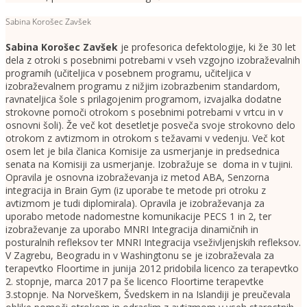
Sabina Korošec Zavšek
Sabina Korošec Zavšek
je profesorica defektologije, ki že 30 let
dela z otroki s posebnimi potrebami v vseh vzgojno izobraževalnih
programih (učiteljica v posebnem programu, učiteljica v
izobraževalnem programu z nižjim izobrazbenim standardom,
ravnateljica šole s prilagojenim programom, izvajalka dodatne
strokovne pomoči otrokom s posebnimi potrebami v vrtcu in v
osnovni šoli). Že več kot desetletje posveča svoje strokovno delo
otrokom z avtizmom in otrokom s težavami v vedenju. Več kot
osem let je bila članica Komisije za usmerjanje in predsednica
senata na Komisiji za usmerjanje. Izobražuje se doma in v tujini.
Opravila je osnovna izobraževanja iz metod ABA, Senzorna
integracija in Brain Gym (iz uporabe te metode pri otroku z
avtizmom je tudi diplomirala). Opravila je izobraževanja za
uporabo metode nadomestne komunikacije PECS 1 in 2, ter
izobraževanje za uporabo MNRI Integracija dinamičnih in
posturalnih refleksov ter MNRI Integracija vseživljenjskih refleksov.
V Zagrebu, Beogradu in v Washingtonu se je izobraževala za
terapevtko Floortime in junija 2012 pridobila licenco za terapevtko
2. stopnje, marca 2017 pa še licenco Floortime terapevtke
3.stopnje. Na Norveškem, Švedskem in na Islandiji je preučevala