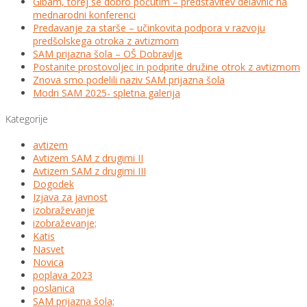
Gibam, torej se dobro počutim – predstavitev delavnic na
mednarodni konferenci
Predavanje za starše – učinkovita podpora v razvoju
predšolskega otroka z avtizmom
SAM prijazna šola – OŠ Dobravlje
Postanite prostovoljec in podprite družine otrok z avtizmom
Znova smo podelili naziv SAM prijazna šola
Modri SAM 2025- spletna galerija
Kategorije
avtizem
Avtizem SAM z drugimi II
Avtizem SAM z drugimi III
Dogodek
Izjava za javnost
izobraževanje
izobraževanje;
Katis
Nasvet
Novica
poplava 2023
poslanica
SAM prijazna šola;