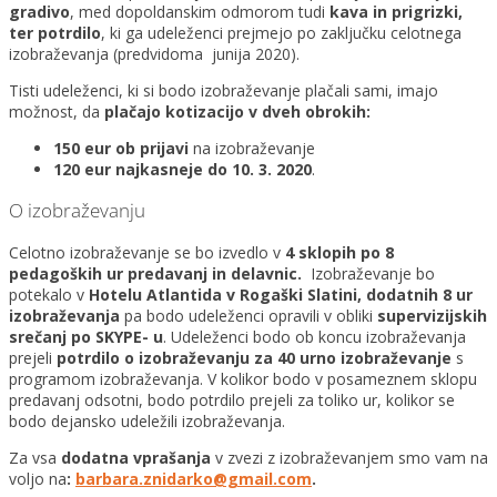
gradivo
, med dopoldanskim odmorom tudi
kava in prigrizki,
ter potrdilo
, ki ga udeleženci prejmejo po zaključku celotnega
izobraževanja (predvidoma junija 2020).
Tisti udeleženci, ki si bodo izobraževanje plačali sami, imajo
možnost, da
plačajo kotizacijo v dveh obrokih:
150 eur ob prijavi
na izobraževanje
120 eur najkasneje do 10. 3. 2020
.
O izobraževanju
Celotno izobraževanje se bo izvedlo v
4 sklopih po 8
pedagoških ur predavanj in delavnic.
Izobraževanje bo
potekalo v
Hotelu Atlantida v Rogaški Slatini, dodatnih 8 ur
izobraževanja
pa bodo udeleženci opravili v obliki
supervizijskih
srečanj po SKYPE- u
. Udeleženci bodo ob koncu izobraževanja
prejeli
potrdilo o izobraževanju za 40 urno izobraževanje
s
programom izobraževanja. V kolikor bodo v posameznem sklopu
predavanj odsotni, bodo potrdilo prejeli za toliko ur, kolikor se
bodo dejansko udeležili izobraževanja.
Za vsa
dodatna vprašanja
v zvezi z izobraževanjem smo vam na
voljo na
:
barbara.znidarko@gmail.com
.