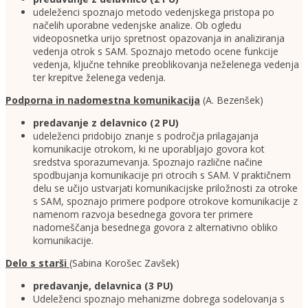
udeleženci spoznajo metodo vedenjskega pristopa po
načelih uporabne vedenjske analize. Ob ogledu
videoposnetka urijo spretnost opazovanja in analiziranja
vedenja otrok s SAM. Spoznajo metodo ocene funkcije
vedenja, ključne tehnike preoblikovanja neželenega vedenja
ter krepitve želenega vedenja.
Podporna in nadomestna komunikacija
(A. Bezenšek)
predavanje z delavnico (2 PU)
udeleženci pridobijo znanje s področja prilagajanja
komunikacije otrokom, ki ne uporabljajo govora kot
sredstva sporazumevanja. Spoznajo različne načine
spodbujanja komunikacije pri otrocih s SAM. V praktičnem
delu se učijo ustvarjati komunikacijske priložnosti za otroke
s SAM, spoznajo primere podpore otrokove komunikacije z
namenom razvoja besednega govora ter primere
nadomeščanja besednega govora z alternativno obliko
komunikacije.
Delo s starši
(Sabina Korošec Zavšek)
predavanje, delavnica (3 PU)
Udeleženci spoznajo mehanizme dobrega sodelovanja s