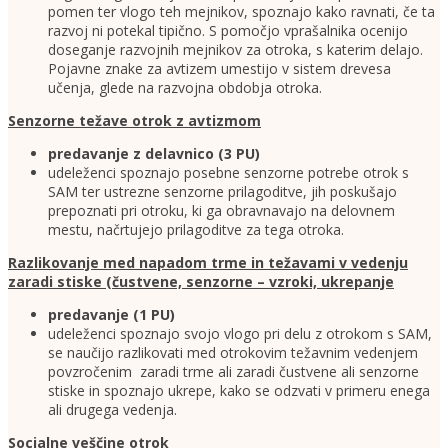
pomen ter vlogo teh mejnikov, spoznajo kako ravnati, če ta
razvoj ni potekal tipično. S pomočjo vprašalnika ocenijo
doseganje razvojnih mejnikov za otroka, s katerim delajo.
Pojavne znake za avtizem umestijo v sistem drevesa
učenja, glede na razvojna obdobja otroka.
Senzorne težave otrok z avtizmom
predavanje z delavnico (3 PU)
udeleženci spoznajo posebne senzorne potrebe otrok s
SAM ter ustrezne senzorne prilagoditve, jih poskušajo
prepoznati pri otroku, ki ga obravnavajo na delovnem
mestu, načrtujejo prilagoditve za tega otroka.
Razlikovanje med napadom trme in težavami v vedenju
zaradi stiske (čustvene, senzorne – vzroki, ukrepanje
predavanje (1 PU)
udeleženci spoznajo svojo vlogo pri delu z otrokom s SAM,
se naučijo razlikovati med otrokovim težavnim vedenjem
povzročenim zaradi trme ali zaradi čustvene ali senzorne
stiske in spoznajo ukrepe, kako se odzvati v primeru enega
ali drugega vedenja.
Socialne veščine otrok