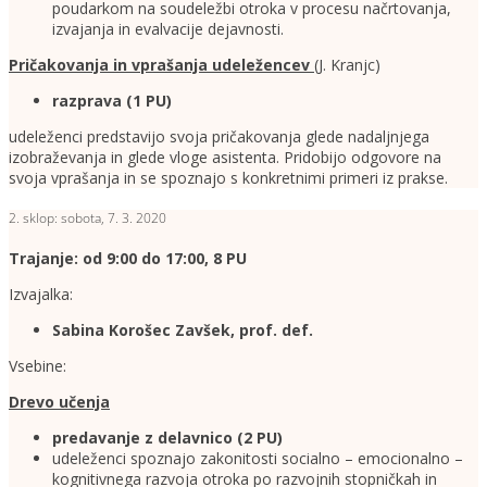
poudarkom na soudeležbi otroka v procesu načrtovanja,
izvajanja in evalvacije dejavnosti.
Pričakovanja in vprašanja udeležencev
(J. Kranjc)
razprava (1 PU)
udeleženci predstavijo svoja pričakovanja glede nadaljnjega
izobraževanja in glede vloge asistenta. Pridobijo odgovore na
svoja vprašanja in se spoznajo s konkretnimi primeri iz prakse.
2. sklop: sobota, 7. 3. 2020
Trajanje: od 9:00 do 17:00, 8 PU
Izvajalka:
Sabina Korošec Zavšek, prof. def.
Vsebine:
Drevo učenja
predavanje z delavnico (2 PU)
udeleženci spoznajo zakonitosti socialno – emocionalno –
kognitivnega razvoja otroka po razvojnih stopničkah in