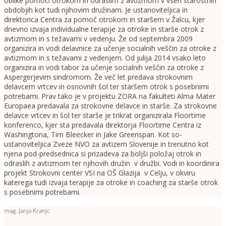
oblike pomoči otrokom in odraslim z avtizmom v vseh starostnih
obdobjih kot tudi njihovim družinam. Je ustanoviteljica in
direktorica Centra za pomoč otrokom in staršem v Žalcu, kjer
dnevno izvaja individualne terapije za otroke in starše otrok z
avtizmom in s težavami v vedenju. Že od septembra 2009
organizira in vodi delavnice za učenje socialnih veščin za otroke z
avtizmom in s težavami z vedenjem. Od julija 2014 vsako leto
organizira in vodi tabor za učenje socialnih veščin za otroke z
Aspergerjevim sindromom. Že več let predava strokovnim
delavcem vrtcev in osnovnih šol ter staršem otrok s posebnimi
potrebami. Prav tako je v projektu ZORA na fakulteti Alma Mater
Europaea predavala za strokovne delavce in starše. Za strokovne
delavce vrtcev in šol ter starše je trikrat organizirala Floortime
konferenco, kjer sta predavala direktorja Floortime Centra iz
Washingtona, Tim Bleecker in Jake Greenspan. Kot so-
ustanoviteljica Zveze NVO za avtizem Slovenije in trenutno kot
njena pod-predsednica si prizadeva za boljši položaj otrok in
odraslih z avtizmom ter njihovih družin v družbi. Vodi in koordinira
projekt Strokovni center VSI na OŠ Glazija v Celju, v okviru
katerega tudi izvaja terapije za otroke in coaching za starše otrok
s posebnimi potrebami.
mag. Janja Kranjc