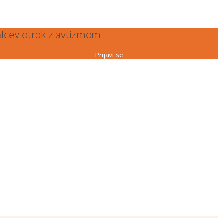
alcev otrok z avtizmom
Prijavi se