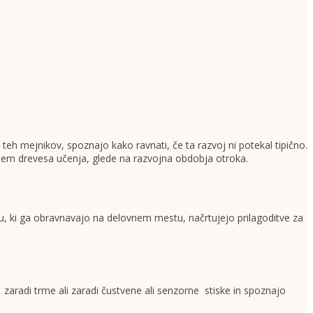
eh mejnikov, spoznajo kako ravnati, če ta razvoj ni potekal tipično.
stem drevesa učenja, glede na razvojna obdobja otroka.
u, ki ga obravnavajo na delovnem mestu, načrtujejo prilagoditve za
aradi trme ali zaradi čustvene ali senzorne stiske in spoznajo