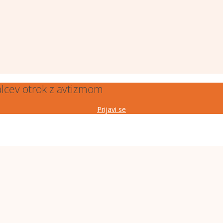
alcev otrok z avtizmom
Prijavi se