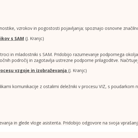
gnostike, vzrokov in pogostosti pojavljanja; spoznajo osnovne značiln
nikov s SAM
(J. Kranjc)
 otroci in mladostniki s SAM. Pridobijo razumevanje podpornega okol
močnih področij in zagotavlja ustrezne podporne prilagoditve. Načrt
 procesu vzgoje in izobraževanja
(J. Kranjc)
kami komunikacije z ostalimi deležniki v procesu VIZ, s poudarkom na
vanja in glede vloge asistenta. Pridobijo odgovore na svoja vprašanja