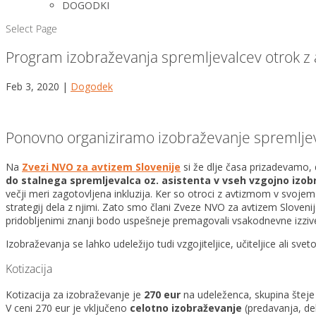
DOGODKI
Select Page
Program izobraževanja spremljevalcev otrok z
Feb 3, 2020
|
Dogodek
Ponovno organiziramo izobraževanje spremlje
Na
Zvezi NVO za avtizem Slovenije
si že dlje časa prizadevamo, 
do stalnega spremljevalca
oz. asistenta
v vseh vzgojno izob
večji meri zagotovljena inkluzija. Ker so otroci z avtizmom v svojem
strategij dela z njimi. Zato smo člani Zveze NVO za avtizem Slovenij
pridobljenimi znanji bodo uspešneje premagovali vsakodnevne izzive
Izobraževanja se lahko udeležijo tudi vzgojiteljice, učiteljice ali s
Kotizacija
Kotizacija za izobraževanje je
270 eur
na udeleženca, skupina štej
V ceni 270 eur je vključeno
celotno izobraževanje
(predavanja, del