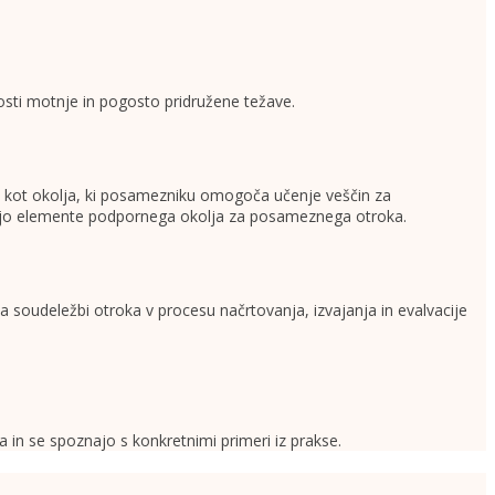
osti motnje in pogosto pridružene težave.
ja kot okolja, ki posamezniku omogoča učenje veščin za
ujejo elemente podpornega okolja za posameznega otroka.
 soudeležbi otroka v procesu načrtovanja, izvajanja in evalvacije
 in se spoznajo s konkretnimi primeri iz prakse.