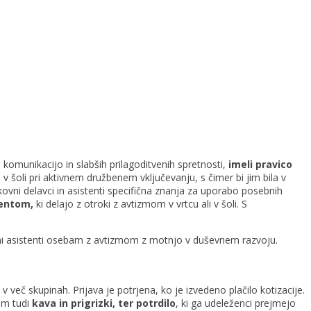
s komunikacijo in slabših prilagoditvenih spretnosti,
imeli pravico
v šoli pri aktivnem družbenem vključevanju, s čimer bi jim bila v
kovni delavci in asistenti specifična znanja za uporabo posebnih
ent
om,
ki delajo z otroki z avtizmom v vrtcu ali v šoli. S
osebni asistenti osebam z avtizmom z motnjo v duševnem razvoju.
 v več skupinah. Prijava je potrjena, ko je izvedeno plačilo kotizacije.
om tudi
kava in prigrizki, ter potrdilo
, ki ga udeleženci prejmejo