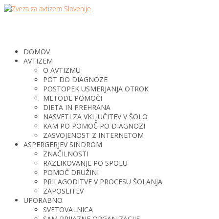
DOMOV
AVTIZEM
O AVTIZMU
POT DO DIAGNOZE
POSTOPEK USMERJANJA OTROK
METODE POMOČI
DIETA IN PREHRANA
NASVETI ZA VKLJUČITEV V ŠOLO
KAM PO POMOČ PO DIAGNOZI
ZASVOJENOST Z INTERNETOM
ASPERGERJEV SINDROM
ZNAČILNOSTI
RAZLIKOVANJE PO SPOLU
POMOČ DRUŽINI
PRILAGODITVE V PROCESU ŠOLANJA
ZAPOSLITEV
UPORABNO
SVETOVALNICA
SAM PRIJAZNE ORGANIZACIJE