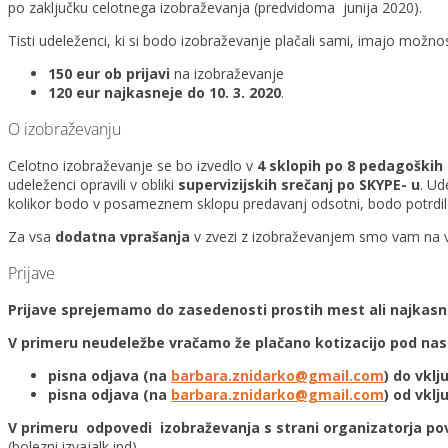
po zaključku celotnega izobraževanja (predvidoma junija 2020).
Tisti udeleženci, ki si bodo izobraževanje plačali sami, imajo možno
150 eur ob prijavi
na izobraževanje
120 eur najkasneje do 10. 3. 2020
.
O izobraževanju
Celotno izobraževanje se bo izvedlo v
4 sklopih po 8 pedagoških 
udeleženci opravili v obliki
supervizijskih srečanj po SKYPE- u
. Ud
kolikor bodo v posameznem sklopu predavanj odsotni, bodo potrdilo p
Za vsa
dodatna vprašanja
v zvezi z izobraževanjem smo vam na v
Prijave
Prijave sprejemamo do zasedenosti prostih mest ali najkasnej
V primeru neudeležbe vračamo že plačano kotizacijo pod nasl
pisna odjava (na
barbara.znidarko@gmail.com
) do vkl
pisna odjava (na
barbara.znidarko@gmail.com
) od vklj
V primeru odpovedi izobraževanja s strani organizatorja p
(bolezni izvajalk ipd).