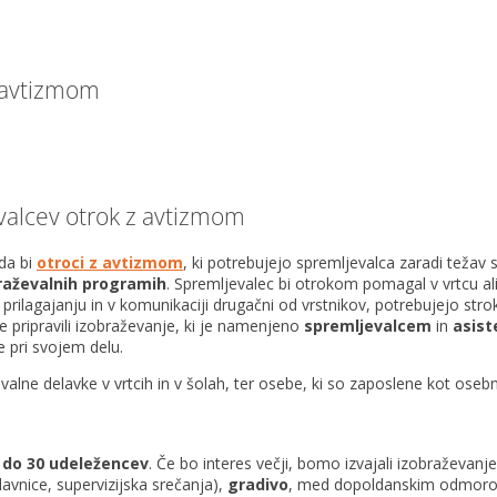
 avtizmom
valcev otrok z avtizmom
da bi
otroci z avtizmom
, ki potrebujejo spremljevalca zaradi težav 
raževalnih programih
. Spremljevalec bi otrokom pomagal v vrtcu ali 
 prilagajanju in v komunikaciji drugačni od vrstnikov, potrebujejo stro
e pripravili izobraževanje, ki je namenjeno
spremljevalcem
in
asist
 pri svojem delu.
vetovalne delavke v vrtcih in v šolah, ter osebe, ki so zaposlene kot 
e
do 30 udeležencev
. Če bo interes večji, bomo izvajali izobraževanje
avnice, supervizijska srečanja),
gradivo
, med dopoldanskim odmor