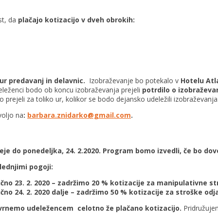
st, da
plačajo kotizacijo v dveh obrokih:
ur predavanj in delavnic.
Izobraževanje bo potekalo v
Hotelu Atl
eleženci bodo ob koncu izobraževanja prejeli
potrdilo o izobraževa
rejeli za toliko ur, kolikor se bodo dejansko udeležili izobraževanja
oljo na
:
barbara.znidarko@gmail.com
.
e do ponedeljka, 24. 2.2020. Program bomo izvedli, če bo dovol
ednjimi pogoji:
jučno 23. 2. 2020 – zadržimo 20 % kotizacije za manipulativne s
učno 24. 2. 2020 dalje – zadržimo 50 % kotizacije za stroške odj
ovrnemo udeležencem celotno že plačano kotizacijo.
Pridružuje