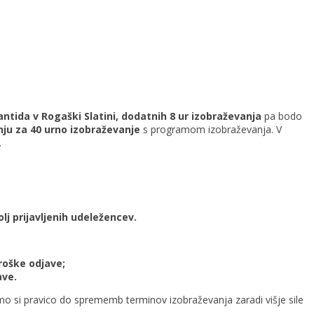
antida v Rogaški Slatini, dodatnih 8 ur izobraževanja
pa bodo
nju za 40 urno izobraževanje
s programom izobraževanja. V
.
j prijavljenih udeležencev.
troške odjave;
ave.
mo si pravico do sprememb terminov izobraževanja zaradi višje sile