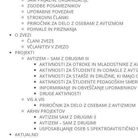
ZGODBE POSAMEZNIKOV
UPORABNE POVEZAVE
STROKOVNI ČLANKI
PRIROČNIK ZA DELO Z OSEBAMI Z AVTIZMOM
POHVALE IN PRIZNANJA
O ZVEZI
ČLANI ZVEZE
VČLANITEV V ZVEZO
PROJEKTI
AVTIZEM – SAM Z DRUGIMI III
AKTIVNOSTI ZA OTROKE IN MLADOSTNIKE Z 
AKTIVNOSTI ZA ŠTUDENTE IN ODRASLE Z AV
AKTIVNOSTI ZA STARŠE IN DRUŽINE, KI IMAJ
AKTIVNOSTI ZA ŠTUDENTE PEDAGOŠKIH SMERI 
INFORMIRANJE IN OBVEŠČANJE UPORABNIKOV 
DRUGE AKTIVNOSTI
VIS A VIS
PRIROČNIK ZA DELO Z OSEBAMI Z AVTIZMOM
ARHIV PROJEKTOV
AVTIZEM SAM Z DRUGIMI II
AVTIZEM – SAM Z DRUGIMI
USPOSABLJANJE OSEB S SPEKTROAVTISTIČNO
AKTUALNO