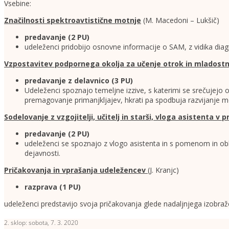
Vsebine:
Značilnosti spektroavtistične motnje
(M. Macedoni – Lukšič)
predavanje
(2 PU)
udeleženci pridobijo osnovne informacije o SAM, z vidika dia
Vzpostavitev podpornega okolja za učenje otrok in mladost
predavanje z delavnico
(3 PU)
Udeleženci spoznajo temeljne izzive, s katerimi se srečujejo
premagovanje primanjkljajev, hkrati pa spodbuja razvijanje 
Sodelovanje z vzgojitelji, učitelj in starši, vloga asistenta v
predavanje
(2 PU)
udeleženci se spoznajo z vlogo asistenta in s pomenom in obli
dejavnosti.
Pričakovanja in vprašanja udeležencev
(J. Kranjc)
razprava (1 PU)
udeleženci predstavijo svoja pričakovanja glede nadaljnjega izobraže
2. sklop: sobota, 7. 3. 2020