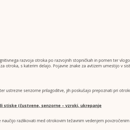
itivnega razvoja otroka po razvojnih stopničkah in pomen ter vlogo t
za otroka, s katerim delajo. Pojavne znake za avtizem umestijo v si
 ustrezne senzorne prilagoditve, jih poskušajo prepoznati pri otrok
 stiske (čustvene, senzorne – vzroki, ukrepanje
e naučijo razlikovati med otrokovim težavnim vedenjem povzročenim z