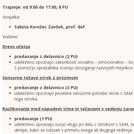
Trajanje: od 9:00 do 17:00, 8 PU
Izvajalka:
Sabina Korošec Zavšek, prof. def.
Vsebine:
Drevo učenja
predavanje z delavnico (2 PU)
udeleženci spoznajo zakonitosti socialno – emocionalno – kogn
S pomočjo vprašalnika ocenijo doseganje razvojnih mejnikov 
Senzorne težave otrok z avtizmom
predavanje z delavnico (3 PU)
udeleženci spoznajo posebne senzorne potrebe otrok s SAM ter
tega otroka.
Razlikovanje med napadom trme in težavami v vedenju zaradi
predavanje (1 PU)
udeleženci spoznajo svojo vlogo pri delu z otrokom s SAM, s
ukrepe, kako se odzvati v primeru enega ali drugega vedenja.