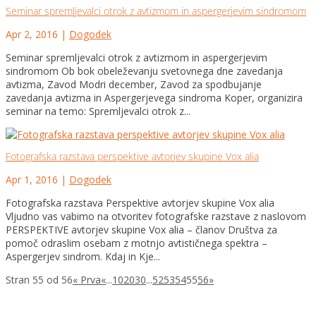
Seminar spremljevalci otrok z avtizmom in aspergerjevim sindromom
Apr 2, 2016
|
Dogodek
Seminar spremljevalci otrok z avtizmom in aspergerjevim
sindromom Ob bok obeleževanju svetovnega dne zavedanja
avtizma, Zavod Modri december, Zavod za spodbujanje
zavedanja avtizma in Aspergerjevega sindroma Koper, organizira
seminar na temo: Spremljevalci otrok z...
Fotografska razstava perspektive avtorjev skupine Vox alia
Apr 1, 2016
|
Dogodek
Fotografska razstava Perspektive avtorjev skupine Vox alia
Vljudno vas vabimo na otvoritev fotografske razstave z naslovom
PERSPEKTIVE avtorjev skupine Vox alia – članov Društva za
pomoč odraslim osebam z motnjo avtističnega spektra –
Aspergerjev sindrom. Kdaj in Kje...
Stran 55 od 56
« Prva
«
...
10
20
30
...
52
53
54
55
56
»