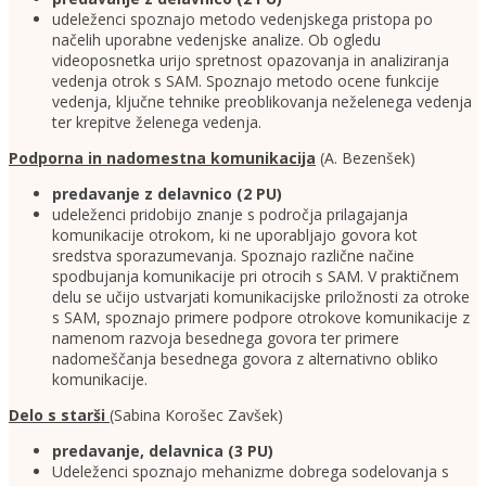
udeleženci spoznajo metodo vedenjskega pristopa po
načelih uporabne vedenjske analize. Ob ogledu
videoposnetka urijo spretnost opazovanja in analiziranja
vedenja otrok s SAM. Spoznajo metodo ocene funkcije
vedenja, ključne tehnike preoblikovanja neželenega vedenja
ter krepitve želenega vedenja.
Podporna in nadomestna komunikacija
(A. Bezenšek)
predavanje z delavnico (2 PU)
udeleženci pridobijo znanje s področja prilagajanja
komunikacije otrokom, ki ne uporabljajo govora kot
sredstva sporazumevanja. Spoznajo različne načine
spodbujanja komunikacije pri otrocih s SAM. V praktičnem
delu se učijo ustvarjati komunikacijske priložnosti za otroke
s SAM, spoznajo primere podpore otrokove komunikacije z
namenom razvoja besednega govora ter primere
nadomeščanja besednega govora z alternativno obliko
komunikacije.
Delo s starši
(Sabina Korošec Zavšek)
predavanje, delavnica (3 PU)
Udeleženci spoznajo mehanizme dobrega sodelovanja s