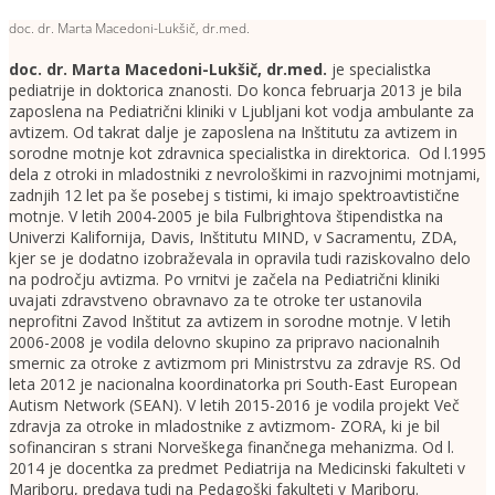
doc. dr. Marta Macedoni-Lukšič, dr.med.
doc. dr. Marta Macedoni-Lukšič, dr.med
.
je specialistka
pediatrije in doktorica znanosti. Do konca februarja 2013 je bila
zaposlena na Pediatrični kliniki v Ljubljani kot vodja ambulante za
avtizem. Od takrat dalje je zaposlena na Inštitutu za avtizem in
sorodne motnje kot zdravnica specialistka in direktorica. Od l.1995
dela z otroki in mladostniki z nevrološkimi in razvojnimi motnjami,
zadnjih 12 let pa še posebej s tistimi, ki imajo spektroavtistične
motnje. V letih 2004-2005 je bila Fulbrightova štipendistka na
Univerzi Kalifornija, Davis, Inštitutu MIND, v Sacramentu, ZDA,
kjer se je dodatno izobraževala in opravila tudi raziskovalno delo
na področju avtizma. Po vrnitvi je začela na Pediatrični kliniki
uvajati zdravstveno obravnavo za te otroke ter ustanovila
neprofitni Zavod Inštitut za avtizem in sorodne motnje. V letih
2006-2008 je vodila delovno skupino za pripravo nacionalnih
smernic za otroke z avtizmom pri Ministrstvu za zdravje RS. Od
leta 2012 je nacionalna koordinatorka pri South-East European
Autism Network (SEAN). V letih 2015-2016 je vodila projekt Več
zdravja za otroke in mladostnike z avtizmom- ZORA, ki je bil
sofinanciran s strani Norveškega finančnega mehanizma. Od l.
2014 je docentka za predmet Pediatrija na Medicinski fakulteti v
Mariboru, predava tudi na Pedagoški fakulteti v Mariboru.