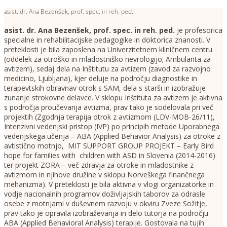
asist. dr. Ana Bezenšek, prof. spec. in reh. ped.
asist. dr. Ana Bezenšek, prof. spec. in reh. ped.
je profesorica
specialne in rehabilitacijske pedagogike in doktorica znanosti. V
preteklosti je bila zaposlena na Univerzitetnem kliničnem centru
(oddelek za otroško in mladostniško nevrologijo; Ambulanta za
avtizem), sedaj dela na Inštitutu za avtizem (zavod za razvojno
medicino, Ljubljana), kjer deluje na področju diagnostike in
terapevtskih obravnav otrok s SAM, dela s starši in izobražuje
zunanje strokovne delavce. V sklopu Inštituta za avtizem je aktivna
s področja proučevanja avtizma, prav tako je sodelovala pri več
projektih (Zgodnja terapija otrok z avtizmom (LDV-MOB-26/11),
Intenzivni vedenjski pristop (IVP) po principih metode Uporabnega
vedenjskega učenja – ABA (Applied Behavior Analysis) za otroke z
avtistično motnjo, MIT SUPPORT GROUP PROJEKT – Early Bird
hope for families with children with ASD in Slovenia (2014-2016)
ter projekt ZORA – več zdravja za otroke in mladostnike z
avtizmom in njihove družine v sklopu Norveškega finančnega
mehanizma). V preteklosti je bila aktivna v vlogi organizatorke in
vodje nacionalnih programov doživljajskih taborov za odrasle
osebe z motnjami v duševnem razvoju v okviru Zveze Sožitje,
prav tako je opravila izobraževanja in delo tutorja na področju
ABA (Applied Behavioral Analysis) terapije. Gostovala na tujih