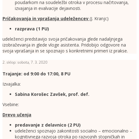
poudarkom na soudeležbi otroka v procesu načrtovanja,
izvajanja in evalvacije dejavnosti.
Pričakovanja in vprašanja udeležencev
(J. Kranjc)
razprava (1 PU)
udeleženci predstavijo svoja pričakovanja glede nadaljnjega
izobraževanja in glede vloge asistenta. Pridobijo odgovore na
svoja vprašanja in se spoznajo s konkretnimi primeri iz prakse.
2. sklop: sobota, 7. 3. 2020
Trajanje: od 9:00 do 17:00, 8 PU
Izvajalka:
Sabina Korošec Zavšek, prof. def.
Vsebine:
Drevo učenja
predavanje z delavnico (2 PU)
udeleženci spoznajo zakonitosti socialno – emocionalno –
kognitivnega razvoja otroka po razvojnih stopničkah in