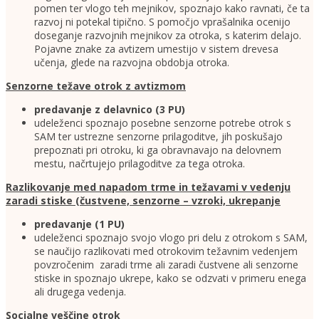
pomen ter vlogo teh mejnikov, spoznajo kako ravnati, če ta
razvoj ni potekal tipično. S pomočjo vprašalnika ocenijo
doseganje razvojnih mejnikov za otroka, s katerim delajo.
Pojavne znake za avtizem umestijo v sistem drevesa
učenja, glede na razvojna obdobja otroka.
Senzorne težave otrok z avtizmom
predavanje z delavnico (3 PU)
udeleženci spoznajo posebne senzorne potrebe otrok s
SAM ter ustrezne senzorne prilagoditve, jih poskušajo
prepoznati pri otroku, ki ga obravnavajo na delovnem
mestu, načrtujejo prilagoditve za tega otroka.
Razlikovanje med napadom trme in težavami v vedenju
zaradi stiske (čustvene, senzorne – vzroki, ukrepanje
predavanje (1 PU)
udeleženci spoznajo svojo vlogo pri delu z otrokom s SAM,
se naučijo razlikovati med otrokovim težavnim vedenjem
povzročenim zaradi trme ali zaradi čustvene ali senzorne
stiske in spoznajo ukrepe, kako se odzvati v primeru enega
ali drugega vedenja.
Socialne veščine otrok