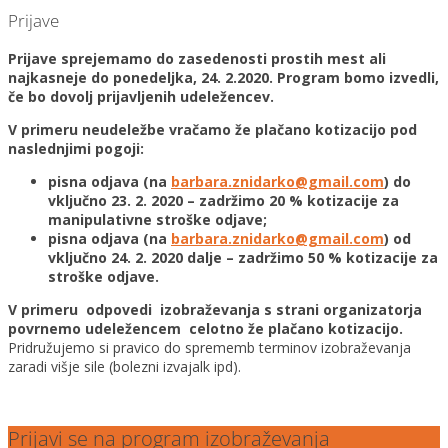
Prijave
Prijave sprejemamo do zasedenosti prostih mest ali
najkasneje do ponedeljka, 24. 2.2020. Program bomo izvedli,
če bo dovolj prijavljenih udeležencev.
V primeru neudeležbe vračamo že plačano kotizacijo pod
naslednjimi pogoji:
pisna odjava (na
barbara.znidarko@gmail.com
) do
vključno 23. 2. 2020 – zadržimo 20 % kotizacije za
manipulativne stroške odjave;
pisna odjava (na
barbara.znidarko@gmail.com
) od
vključno 24. 2. 2020 dalje – zadržimo 50 % kotizacije za
stroške odjave.
V primeru odpovedi izobraževanja s strani organizatorja
povrnemo udeležencem celotno že plačano kotizacijo.
Pridružujemo si pravico do sprememb terminov izobraževanja
zaradi višje sile (bolezni izvajalk ipd).
Prijavi se na program izobraževanja