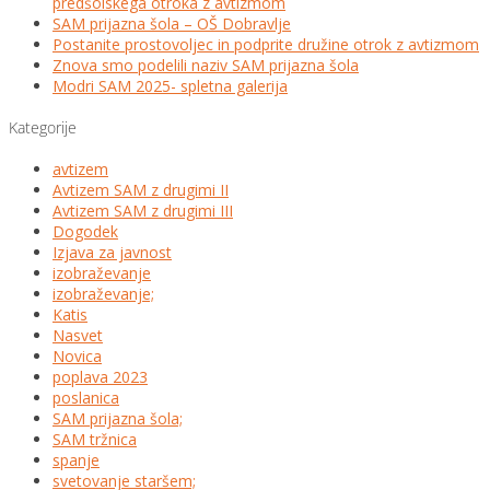
predšolskega otroka z avtizmom
SAM prijazna šola – OŠ Dobravlje
Postanite prostovoljec in podprite družine otrok z avtizmom
Znova smo podelili naziv SAM prijazna šola
Modri SAM 2025- spletna galerija
Kategorije
avtizem
Avtizem SAM z drugimi II
Avtizem SAM z drugimi III
Dogodek
Izjava za javnost
izobraževanje
izobraževanje;
Katis
Nasvet
Novica
poplava 2023
poslanica
SAM prijazna šola;
SAM tržnica
spanje
svetovanje staršem;