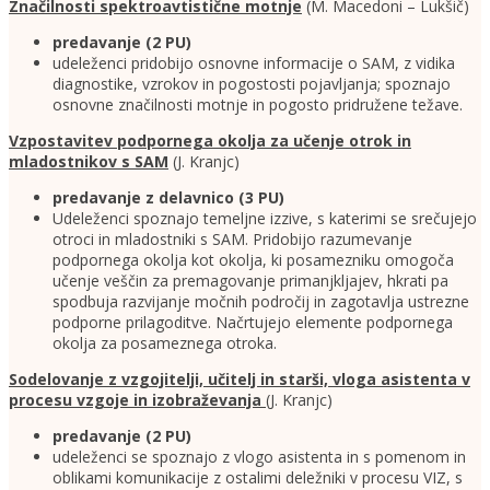
Značilnosti spektroavtistične motnje
(M. Macedoni – Lukšič)
predavanje
(2 PU)
udeleženci pridobijo osnovne informacije o SAM, z vidika
diagnostike, vzrokov in pogostosti pojavljanja; spoznajo
osnovne značilnosti motnje in pogosto pridružene težave.
Vzpostavitev podpornega okolja za učenje otrok in
mladostnikov s SAM
(J. Kranjc)
predavanje z delavnico
(3 PU)
Udeleženci spoznajo temeljne izzive, s katerimi se srečujejo
otroci in mladostniki s SAM. Pridobijo razumevanje
podpornega okolja kot okolja, ki posamezniku omogoča
učenje veščin za premagovanje primanjkljajev, hkrati pa
spodbuja razvijanje močnih področij in zagotavlja ustrezne
podporne prilagoditve. Načrtujejo elemente podpornega
okolja za posameznega otroka.
Sodelovanje z vzgojitelji, učitelj in starši, vloga asistenta v
procesu vzgoje in izobraževanja
(J. Kranjc)
predavanje
(2 PU)
udeleženci se spoznajo z vlogo asistenta in s pomenom in
oblikami komunikacije z ostalimi deležniki v procesu VIZ, s