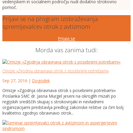
vedenjskem in socialnem področju nudi dodatno strokovno
pomoč.
Prijavi se na program izobraževanja
spremljevalcev otrok z avtizmom
Prijavi se
Morda vas zanima tudi:
Omizje »Zgodnja obravnava otrok s posebnimi potrebami«
Sep 27, 2016
|
Dogodek
Omizje »Zgodnja obravnava otrok s posebnimi potrebami«
Poslanka SMC dr. Jasna Murgel jeseni na okroglih mizah po
regijskih središčih skupaj s strokovnjaki in nevladnimi
organizacijami predstavlja predlog zakonske rešitve za čim bolj
kvalitetno zgodnjo obravnavo otrok...