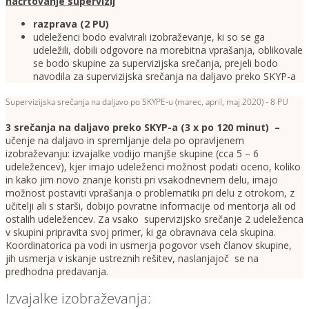
načrtovanje supervizij
razprava (2 PU)
udeleženci bodo evalvirali izobraževanje, ki so se ga
udeležili, dobili odgovore na morebitna vprašanja, oblikovale
se bodo skupine za supervizijska srečanja, prejeli bodo
navodila za supervizijska srečanja na daljavo preko SKYP-a
Supervizijska srečanja na daljavo po SKYPE-u (marec, april, maj 2020) - 8 PU
3 srečanja na daljavo preko SKYP-a (3 x po 120 minut) –
učenje na daljavo in spremljanje dela po opravljenem
izobraževanju: izvajalke vodijo manjše skupine (cca 5 – 6
udeležencev), kjer imajo udeleženci možnost podati oceno, koliko
in kako jim novo znanje koristi pri vsakodnevnem delu, imajo
možnost postaviti vprašanja o problematiki pri delu z otrokom, z
učitelji ali s starši, dobijo povratne informacije od mentorja ali od
ostalih udeležencev. Za vsako supervizijsko srečanje 2 udeleženca
v skupini pripravita svoj primer, ki ga obravnava cela skupina.
Koordinatorica pa vodi in usmerja pogovor vseh članov skupine,
jih usmerja v iskanje ustreznih rešitev, naslanjajoč se na
predhodna predavanja.
Izvajalke izobraževanja: