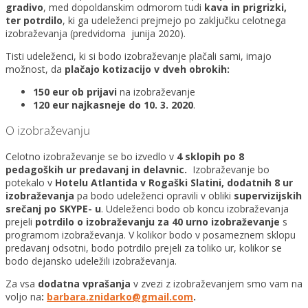
gradivo
, med dopoldanskim odmorom tudi
kava in prigrizki,
ter potrdilo
, ki ga udeleženci prejmejo po zaključku celotnega
izobraževanja (predvidoma junija 2020).
Tisti udeleženci, ki si bodo izobraževanje plačali sami, imajo
možnost, da
plačajo kotizacijo v dveh obrokih:
150 eur ob prijavi
na izobraževanje
120 eur najkasneje do 10. 3. 2020
.
O izobraževanju
Celotno izobraževanje se bo izvedlo v
4 sklopih po 8
pedagoških ur predavanj in delavnic.
Izobraževanje bo
potekalo v
Hotelu Atlantida v Rogaški Slatini, dodatnih 8 ur
izobraževanja
pa bodo udeleženci opravili v obliki
supervizijskih
srečanj po SKYPE- u
. Udeleženci bodo ob koncu izobraževanja
prejeli
potrdilo o izobraževanju za 40 urno izobraževanje
s
programom izobraževanja. V kolikor bodo v posameznem sklopu
predavanj odsotni, bodo potrdilo prejeli za toliko ur, kolikor se
bodo dejansko udeležili izobraževanja.
Za vsa
dodatna vprašanja
v zvezi z izobraževanjem smo vam na
voljo na
:
barbara.znidarko@gmail.com
.