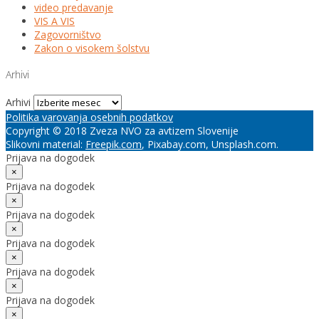
video predavanje
VIS A VIS
Zagovorništvo
Zakon o visokem šolstvu
Arhivi
Arhivi
Politika varovanja osebnih podatkov
Copyright © 2018 Zveza NVO za avtizem Slovenije
Slikovni material:
Freepik.com
, Pixabay.com, Unsplash.com.
Prijava na dogodek
×
Prijava na dogodek
×
Prijava na dogodek
×
Prijava na dogodek
×
Prijava na dogodek
×
Prijava na dogodek
×