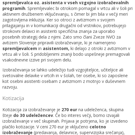
spremljevalca
oz. asistenta
v vseh vzgojno izobraževalnih
programih
. Spremljevalec bi otrokom pomagal v vrtcu ali v šoli pri
aktivnem družbenem vključevanju, s čimer bi jim bila v večji meri
zagotovljena inkluzija. Ker so otroci z avtizmom v svojem
prilagajanju in v komunikaciji drugačni od vrstnikov, potrebujejo
strokovni delavci in asistenti specifična znanja za uporabo
posebnih strategij dela z njimi. Zato smo člani Zveze NVO za
avtizem Slovenije pripravili izobraževanje, ki je namenjeno
spremljevalcem
in
asistent
om,
ki delajo z otroki z avtizmom v
vrtcu ali v šoli. S pridobljenimi znanji bodo uspešneje premagovali
vsakodnevne izzive pri svojem delu.
Izobraževanja se lahko udeležijo tudi vzgojiteljice, učiteljice ali
svetovalne delavke v vrtcih in v šolah, ter osebe, ki so zaposlene
kot osebni asistenti osebam z avtizmom z motnjo v duševnem
razvoju.
Kotizacija
Kotizacija za izobraževanje je
270 eur
na udeleženca, skupina
šteje
do 30 udeležencev
. Če bo interes večji, bomo izvajali
izobraževanje v več skupinah. Prijava je potrjena, ko je izvedeno
plačilo kotizacije. V ceni 270 eur je vključeno
celotno
izobraževanje
(predavanja, delavnice, supervizijska srečanja),