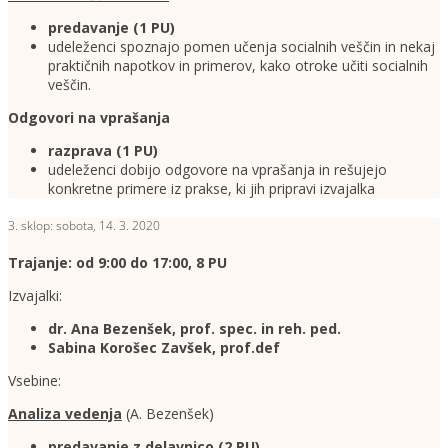
predavanje (1
PU)
udeleženci spoznajo pomen učenja socialnih veščin in nekaj
praktičnih napotkov in primerov, kako otroke učiti socialnih
veščin.
Odgovori na vprašanja
razprava (1 PU)
udeleženci dobijo odgovore na vprašanja in rešujejo
konkretne primere iz prakse, ki jih pripravi izvajalka
3. sklop: sobota, 14. 3. 2020
Trajanje: od 9:00 do 17:00, 8 PU
Izvajalki:
dr. Ana Bezenšek, prof. spec. in reh. ped.
Sabina Korošec Zavšek, prof.def
Vsebine:
Analiza vedenja
(A. Bezenšek)
predavanje z delavnico
(2 PU)