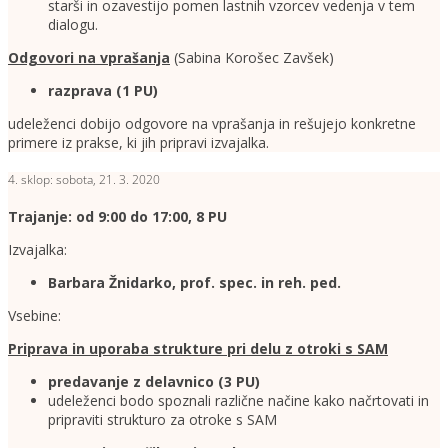
starši in ozavestijo pomen lastnih vzorcev vedenja v tem
dialogu.
Odgovori na vprašanja
(Sabina Korošec Zavšek)
razprava (1 PU)
udeleženci dobijo odgovore na vprašanja in rešujejo konkretne
primere iz prakse, ki jih pripravi izvajalka.
4. sklop: sobota, 21. 3. 2020
Trajanje: od 9:00 do 17:00, 8 PU
Izvajalka:
Barbara Žnidarko, prof. spec. in reh. ped.
Vsebine:
Priprava in uporaba strukture pri delu z otroki s SAM
predavanje z delavnico (3 PU)
udeleženci bodo spoznali različne načine kako načrtovati in
pripraviti strukturo za otroke s SAM