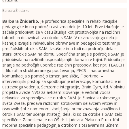
Barbara Žnidarko
Barbara Žnidarko
,
je profesorica specialne in rehabilitacijske
pedagogike in na področju avtizma deluje 10 let. Prve izkušnje je
začela pridobivati že v času študija kot prostovoljka na različnih
taborih in delavnicah za otroke s SAM. V okviru svojega dela je
kasneje izvajala individualne obravnave in pedagoško testiranje
predšolskih otrok s SAM. Izkušnje ima tudi na področju dela s
starši otrok s SAM na domu. Specifična znanja s področja SAM je
pridobivala na različnih usposabljanjih doma in v tujini. Pridobila je
znanja na področjih uporabe različnih pristopov, kot npr. TEACCH
– filozofija strukturiranega poučevanja, PECS – nadomestna
komunikacija s pomočjo izmenjave sličic, Floortime –
intervencijski pristop za spodbujanje interakcije, komunikacije in
ustreznega vedenja, Senzorne integracije, Brain Gym, itd. V okviru
projekta Zveze NVO za avtizem Slovenije je večkrat vodila
delavnice za spremljevalce otrok s SAM. Je članica strokovnega
sveta Zveze, predava različnim strokovnim delavcem vrtcev in
osnovnih šol z namenom izboljšanja prepoznavanja značilnosti
otrok s SAM ter učenja strategij dela, ki so za otroke s SAM zelo
specifične. Zaposlena je na OŠ dr. Ljudevita Pivka na Ptuju. Kot
mobilna specialna pedagoginja otrokom s težavami na učnem,