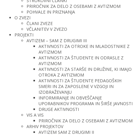
STROKOVNI ČLANKI
PRIROČNIK ZA DELO Z OSEBAMI Z AVTIZMOM
POHVALE IN PRIZNANJA
O ZVEZI
ČLANI ZVEZE
VČLANITEV V ZVEZO
PROJEKTI
AVTIZEM – SAM Z DRUGIMI III
AKTIVNOSTI ZA OTROKE IN MLADOSTNIKE Z
AVTIZMOM
AKTIVNOSTI ZA ŠTUDENTE IN ODRASLE Z
AVTIZMOM
AKTIVNOSTI ZA STARŠE IN DRUŽINE, KI IMAJO
OTROKA Z AVTIZMOM
AKTIVNOSTI ZA ŠTUDENTE PEDAGOŠKIH
SMERI IN ZA ZAPOSLENE V VZGOJI IN
IZOBRAŽEVANJU
INFORMIRANJE IN OBVEŠČANJE
UPORABNIKOV PROGRAMA IN ŠIRŠE JAVNOSTI
DRUGE AKTIVNOSTI
VIS A VIS
PRIROČNIK ZA DELO Z OSEBAMI Z AVTIZMOM
ARHIV PROJEKTOV
AVTIZEM SAM Z DRUGIMI II