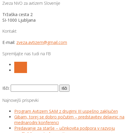
Zveza NVO za avtizem Slovenije
Tržaška cesta 2
SI-1000 Ljubljana
Kontakt
E-mail:
zveza.avtizem@gmail.com
Spremljajte nas tudi na FB
Follow
Follow
Išči:
Najnovejši prispevki
Program Avtizem SAM z drugimi III uspešno zaključen
Gibam, torej se dobro počutim – predstavitev delavnic na
mednarodni konferenci
Predavanje za starše – učinkovita podpora v razvoju