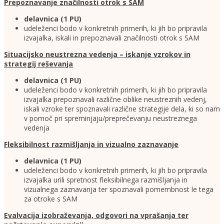
Prepoznavanje značilnosti otrok s SAM
delavnica (1 PU)
udeleženci bodo v konkretnih primerih, ki jih bo pripravila
izvajalka, iskali in prepoznavali značilnosti otrok s SAM
Situacijsko neustrezna vedenja – iskanje vzrokov in
strategij reševanja
delavnica (1 PU)
udeleženci bodo v konkretnih primerih, ki jih bo pripravila
izvajalka prepoznavali različne oblike neustreznih vedenj,
iskali vzroke ter spoznavali različne strategije dela, ki so nam
v pomoč pri spreminjaju/preprečevanju neustreznega
vedenja
Fleksibilnost razmišljanja in vizualno zaznavanje
delavnica (1 PU)
udeleženci bodo v konkretnih primerih, ki jih bo pripravila
izvajalka urili spretnost fleksibilnega razmišljanja in
vizualnega zaznavanja ter spoznavali pomembnost le tega
za otroke s SAM
Evalvacija izobraževanja, odgovori na vprašanja ter