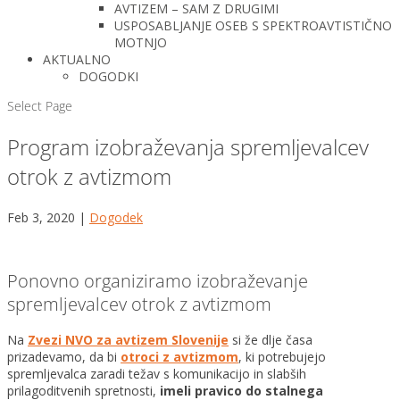
AVTIZEM – SAM Z DRUGIMI
USPOSABLJANJE OSEB S SPEKTROAVTISTIČNO
MOTNJO
AKTUALNO
DOGODKI
Select Page
Program izobraževanja spremljevalcev
otrok z avtizmom
Feb 3, 2020
|
Dogodek
Ponovno organiziramo izobraževanje
spremljevalcev otrok z avtizmom
Na
Zvezi NVO za avtizem Slovenije
si že dlje časa
prizadevamo, da bi
otroci z avtizmom
, ki potrebujejo
spremljevalca zaradi težav s komunikacijo in slabših
prilagoditvenih spretnosti,
imeli pravico do stalnega