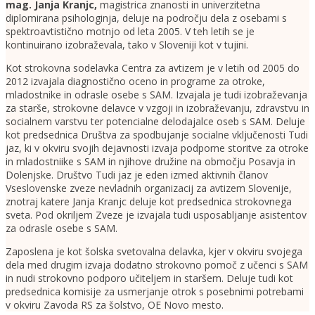
mag. Janja Kranjc
,
magistrica znanosti in univerzitetna
diplomirana psihologinja, deluje na področju dela z osebami s
spektroavtistično motnjo od leta 2005. V teh letih se je
kontinuirano izobraževala, tako v Sloveniji kot v tujini.
Kot strokovna sodelavka Centra za avtizem je v letih od 2005 do
2012 izvajala diagnostično oceno in programe za otroke,
mladostnike in odrasle osebe s SAM. Izvajala je tudi izobraževanja
za starše, strokovne delavce v vzgoji in izobraževanju, zdravstvu in
socialnem varstvu ter potencialne delodajalce oseb s SAM. Deluje
kot predsednica Društva za spodbujanje socialne vključenosti Tudi
jaz, ki v okviru svojih dejavnosti izvaja podporne storitve za otroke
in mladostniike s SAM in njihove družine na območju Posavja in
Dolenjske. Društvo Tudi jaz je eden izmed aktivnih članov
Vseslovenske zveze nevladnih organizacij za avtizem Slovenije,
znotraj katere Janja Kranjc deluje kot predsednica strokovnega
sveta. Pod okriljem Zveze je izvajala tudi usposabljanje asistentov
za odrasle osebe s SAM.
Zaposlena je kot šolska svetovalna delavka, kjer v okviru svojega
dela med drugim izvaja dodatno strokovno pomoč z učenci s SAM
in nudi strokovno podporo učiteljem in staršem. Deluje tudi kot
predsednica komisije za usmerjanje otrok s posebnimi potrebami
v okviru Zavoda RS za šolstvo, OE Novo mesto.