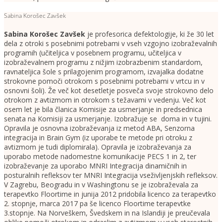
Sabina Korošec Zavšek
Sabina Korošec Zavšek
je profesorica defektologije, ki že 30 let
dela z otroki s posebnimi potrebami v vseh vzgojno izobraževalnih
programih (učiteljica v posebnem programu, učiteljica v
izobraževalnem programu z nižjim izobrazbenim standardom,
ravnateljica šole s prilagojenim programom, izvajalka dodatne
strokovne pomoči otrokom s posebnimi potrebami v vrtcu in v
osnovni šoli). Že več kot desetletje posveča svoje strokovno delo
otrokom z avtizmom in otrokom s težavami v vedenju. Več kot
osem let je bila članica Komisije za usmerjanje in predsednica
senata na Komisiji za usmerjanje. Izobražuje se doma in v tujini.
Opravila je osnovna izobraževanja iz metod ABA, Senzorna
integracija in Brain Gym (iz uporabe te metode pri otroku z
avtizmom je tudi diplomirala). Opravila je izobraževanja za
uporabo metode nadomestne komunikacije PECS 1 in 2, ter
izobraževanje za uporabo MNRI Integracija dinamičnih in
posturalnih refleksov ter MNRI Integracija vseživljenjskih refleksov.
V Zagrebu, Beogradu in v Washingtonu se je izobraževala za
terapevtko Floortime in junija 2012 pridobila licenco za terapevtko
2. stopnje, marca 2017 pa še licenco Floortime terapevtke
3.stopnje. Na Norveškem, Švedskem in na Islandiji je preučevala