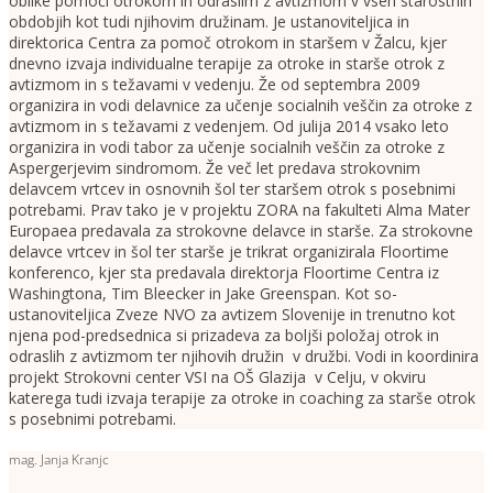
oblike pomoči otrokom in odraslim z avtizmom v vseh starostnih
obdobjih kot tudi njihovim družinam. Je ustanoviteljica in
direktorica Centra za pomoč otrokom in staršem v Žalcu, kjer
dnevno izvaja individualne terapije za otroke in starše otrok z
avtizmom in s težavami v vedenju. Že od septembra 2009
organizira in vodi delavnice za učenje socialnih veščin za otroke z
avtizmom in s težavami z vedenjem. Od julija 2014 vsako leto
organizira in vodi tabor za učenje socialnih veščin za otroke z
Aspergerjevim sindromom. Že več let predava strokovnim
delavcem vrtcev in osnovnih šol ter staršem otrok s posebnimi
potrebami. Prav tako je v projektu ZORA na fakulteti Alma Mater
Europaea predavala za strokovne delavce in starše. Za strokovne
delavce vrtcev in šol ter starše je trikrat organizirala Floortime
konferenco, kjer sta predavala direktorja Floortime Centra iz
Washingtona, Tim Bleecker in Jake Greenspan. Kot so-
ustanoviteljica Zveze NVO za avtizem Slovenije in trenutno kot
njena pod-predsednica si prizadeva za boljši položaj otrok in
odraslih z avtizmom ter njihovih družin v družbi. Vodi in koordinira
projekt Strokovni center VSI na OŠ Glazija v Celju, v okviru
katerega tudi izvaja terapije za otroke in coaching za starše otrok
s posebnimi potrebami.
mag. Janja Kranjc