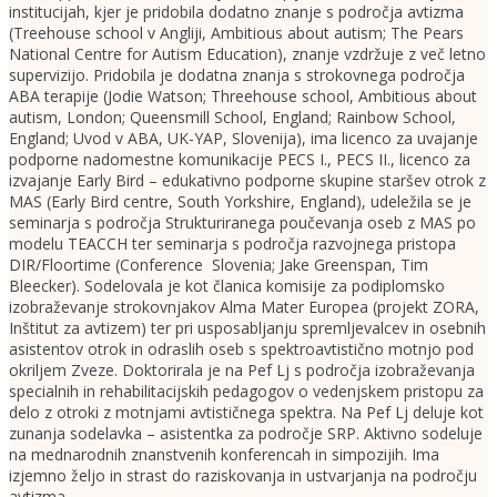
institucijah, kjer je pridobila dodatno znanje s področja avtizma
(Treehouse school v Angliji, Ambitious about autism; The Pears
National Centre for Autism Education), znanje vzdržuje z več letno
supervizijo. Pridobila je dodatna znanja s strokovnega področja
ABA terapije (Jodie Watson; Threehouse school, Ambitious about
autism, London; Queensmill School, England; Rainbow School,
England; Uvod v ABA, UK-YAP, Slovenija), ima licenco za uvajanje
podporne nadomestne komunikacije PECS I., PECS II., licenco za
izvajanje Early Bird – edukativno podporne skupine staršev otrok z
MAS (Early Bird centre, South Yorkshire, England), udeležila se je
seminarja s področja Strukturiranega poučevanja oseb z MAS po
modelu TEACCH ter seminarja s področja razvojnega pristopa
DIR/Floortime (Conference Slovenia; Jake Greenspan, Tim
Bleecker). Sodelovala je kot članica komisije za podiplomsko
izobraževanje strokovnjakov Alma Mater Europea (projekt ZORA,
Inštitut za avtizem) ter pri usposabljanju spremljevalcev in osebnih
asistentov otrok in odraslih oseb s spektroavtistično motnjo pod
okriljem Zveze. Doktorirala je na Pef Lj s področja izobraževanja
specialnih in rehabilitacijskih pedagogov o vedenjskem pristopu za
delo z otroki z motnjami avtističnega spektra. Na Pef Lj deluje kot
zunanja sodelavka – asistentka za področje SRP. Aktivno sodeluje
na mednarodnih znanstvenih konferencah in simpozijih. Ima
izjemno željo in strast do raziskovanja in ustvarjanja na področju
avtizma.