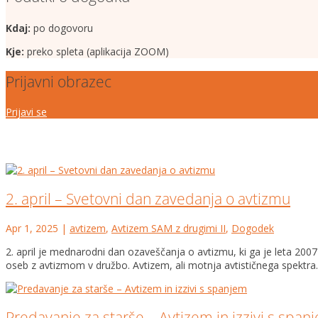
Kdaj:
po dogovoru
Kje:
preko spleta (aplikacija ZOOM)
Prijavni obrazec
Prijavi se
2. april – Svetovni dan zavedanja o avtizmu
Apr 1, 2025
|
avtizem
,
Avtizem SAM z drugimi II
,
Dogodek
2. april je mednarodni dan ozaveščanja o avtizmu, ki ga je leta 20
oseb z avtizmom v družbo. Avtizem, ali motnja avtističnega spektra..
Predavanje za starše – Avtizem in izzivi s span