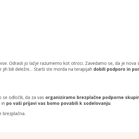
as vse. Odrasli jo lažje razumemo kot otroci. Zavedamo se, da je nova si
te jih bili deležni… Starši ste morda na terapijah
dobili podporo in p
se odločili, da za vas
organiziramo brezplačne podporne skupin
o in
po vaši prijavi vas bomo povabili k sodelovanju
.
e brezplačna.