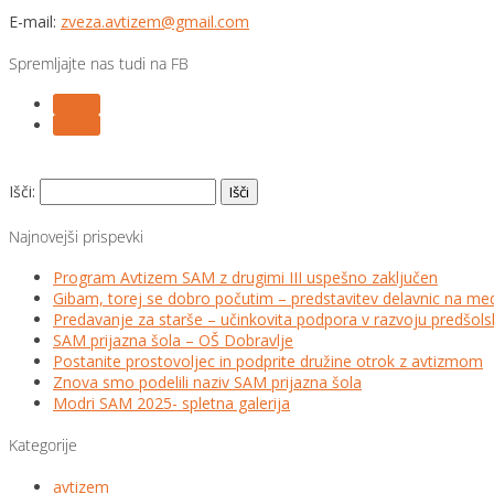
E-mail:
zveza.avtizem@gmail.com
Spremljajte nas tudi na FB
Follow
Follow
Išči:
Najnovejši prispevki
Program Avtizem SAM z drugimi III uspešno zaključen
Gibam, torej se dobro počutim – predstavitev delavnic na me
Predavanje za starše – učinkovita podpora v razvoju predšo
SAM prijazna šola – OŠ Dobravlje
Postanite prostovoljec in podprite družine otrok z avtizmom
Znova smo podelili naziv SAM prijazna šola
Modri SAM 2025- spletna galerija
Kategorije
avtizem