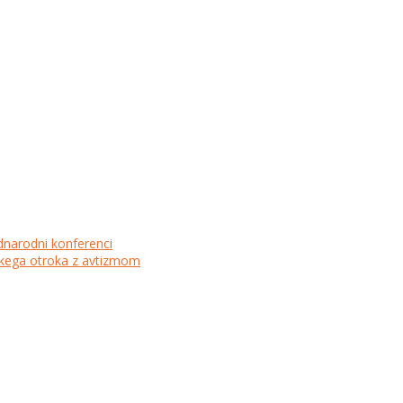
dnarodni konferenci
lskega otroka z avtizmom