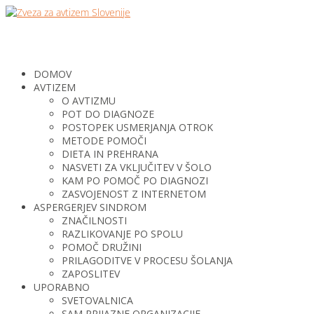
DOMOV
AVTIZEM
O AVTIZMU
POT DO DIAGNOZE
POSTOPEK USMERJANJA OTROK
METODE POMOČI
DIETA IN PREHRANA
NASVETI ZA VKLJUČITEV V ŠOLO
KAM PO POMOČ PO DIAGNOZI
ZASVOJENOST Z INTERNETOM
ASPERGERJEV SINDROM
ZNAČILNOSTI
RAZLIKOVANJE PO SPOLU
POMOČ DRUŽINI
PRILAGODITVE V PROCESU ŠOLANJA
ZAPOSLITEV
UPORABNO
SVETOVALNICA
SAM PRIJAZNE ORGANIZACIJE