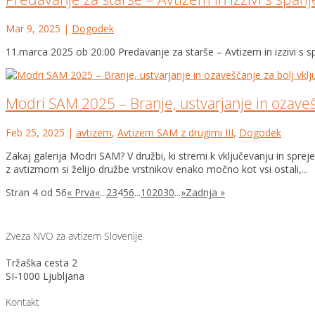
Mar 9, 2025
|
Dogodek
11.marca 2025 ob 20:00 Predavanje za starše – Avtizem in izzivi s 
Modri SAM 2025 – Branje, ustvarjanje in ozaveš
Feb 25, 2025
|
avtizem
,
Avtizem SAM z drugimi III
,
Dogodek
Zakaj galerija Modri SAM? V družbi, ki stremi k vključevanju in s
z avtizmom si želijo družbe vrstnikov enako močno kot vsi ostali,...
Stran 4 od 56
« Prva
«
...
2
3
4
5
6
...
10
20
30
...
»
Zadnja »
Zveza NVO za avtizem Slovenije
Tržaška cesta 2
SI-1000 Ljubljana
Kontakt