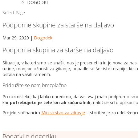
DOGODKI
Select Page
Podporne skupine za starše na daljavo
Mar 29, 2020
|
Dogodek
Podporna skupina za starše na daljavo
Situacija, v kateri smo se znašli, nas je presenetila in je nova za n
rutine, manj priložnosti za gibanje, odpadle so še tiste terapije, ki s
ostala na vaših ramenih.
Pridružite se nam brezplačno
Po razmisleku, kaj lahko naredimo, da vas vsaj malo podpremo smo 
kar
potrebujete je telefon ali računalnik
, naložite si to aplikacij
Projekt sofinancira
Ministrstvo za zdravje
– storitev je za udeleženc
Podatki o dogodku