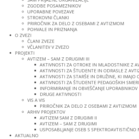
ZGODBE POSAMEZNIKOV
UPORABNE POVEZAVE
STROKOVNI ČLANKI
PRIROČNIK ZA DELO Z OSEBAMI Z AVTIZMOM
POHVALE IN PRIZNANJA
O ZVEZI
ČLANI ZVEZE
VČLANITEV V ZVEZO
PROJEKTI
AVTIZEM – SAM Z DRUGIMI III
AKTIVNOSTI ZA OTROKE IN MLADOSTNIKE Z 
AKTIVNOSTI ZA ŠTUDENTE IN ODRASLE Z AV
AKTIVNOSTI ZA STARŠE IN DRUŽINE, KI IMAJ
AKTIVNOSTI ZA ŠTUDENTE PEDAGOŠKIH SMERI 
INFORMIRANJE IN OBVEŠČANJE UPORABNIKOV 
DRUGE AKTIVNOSTI
VIS A VIS
PRIROČNIK ZA DELO Z OSEBAMI Z AVTIZMOM
ARHIV PROJEKTOV
AVTIZEM SAM Z DRUGIMI II
AVTIZEM – SAM Z DRUGIMI
USPOSABLJANJE OSEB S SPEKTROAVTISTIČNO
AKTUALNO