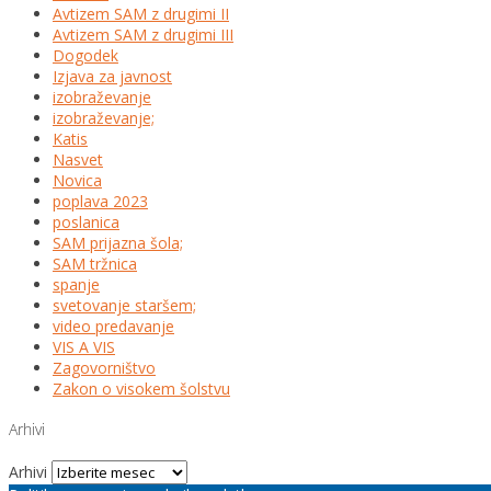
Avtizem SAM z drugimi II
Avtizem SAM z drugimi III
Dogodek
Izjava za javnost
izobraževanje
izobraževanje;
Katis
Nasvet
Novica
poplava 2023
poslanica
SAM prijazna šola;
SAM tržnica
spanje
svetovanje staršem;
video predavanje
VIS A VIS
Zagovorništvo
Zakon o visokem šolstvu
Arhivi
Arhivi