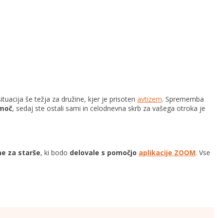
tuacija še težja za družine, kjer je prisoten
avtizem
. Sprememba
omoč
, sedaj ste ostali sami in celodnevna skrb za vašega otroka je
e za starše
, ki bodo
delovale s pomočjo
aplikacije ZOOM
. Vse