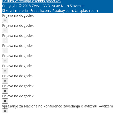
Politika varovanja osebnih podatkov
Copyright © 2018 Zveza NVO za avtizem Slovenije
Slikovni material:
Freepik.com
, Pixabay.com, Unsplash.com.
Prijava na dogodek
×
Prijava na dogodek
×
Prijava na dogodek
×
Prijava na dogodek
×
Prijava na dogodek
×
Prijava na dogodek
×
Prijava na dogodek
×
Prijava na dogodek
×
Prijava na dogodek
×
Vprašanje za Nacionalno konferenco zavedanja o avtizmu »Avtizem
×